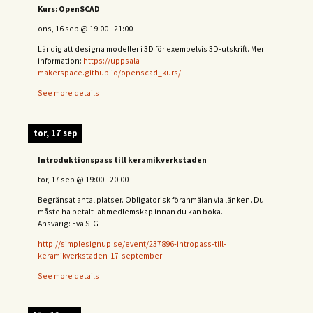
Kurs: OpenSCAD
ons, 16 sep
@
19:00
-
21:00
Lär dig att designa modeller i 3D för exempelvis 3D-utskrift. Mer
information:
https://uppsala-
makerspace.github.io/openscad_kurs/
See more details
tor, 17 sep
Introduktionspass till keramikverkstaden
tor, 17 sep
@
19:00
-
20:00
Begränsat antal platser. Obligatorisk föranmälan via länken. Du
måste ha betalt labmedlemskap innan du kan boka.
Ansvarig: Eva S-G
http://simplesignup.se/event/237896-intropass-till-
keramikverkstaden-17-september
See more details