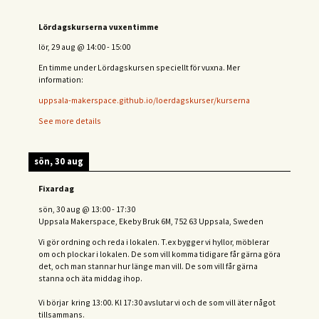
Lördagskurserna vuxentimme
lör, 29 aug
@
14:00
-
15:00
En timme under Lördagskursen speciellt för vuxna. Mer
information:
uppsala-makerspace.github.io/loerdagskurser/kurserna
See more details
sön, 30 aug
Fixardag
sön, 30 aug
@
13:00
-
17:30
Uppsala Makerspace, Ekeby Bruk 6M, 752 63 Uppsala, Sweden
Vi gör ordning och reda i lokalen. T.ex bygger vi hyllor, möblerar
om och plockar i lokalen. De som vill komma tidigare får gärna göra
det, och man stannar hur länge man vill. De som vill får gärna
stanna och äta middag ihop.
Vi börjar kring 13:00. Kl 17:30 avslutar vi och de s
om vill äter något
tillsammans.