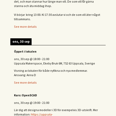
det, och man stannar hur länge man vill. De som vill får gärna
stanna och äta middag ihop.
Vi börjar kring 13:00. Kl 17:30 avslutar vi och de s
om vill äter något
tillsammans.
See more details
ons, 30 sep
Öppet i lokalen
ons, 30 sep
@
18:00
-
21:00
Uppsala Makerspace, Ekeby Bruk 6M, 752 63 Uppsala, Sverige
Visning av lokalen för både nyfikna och nya medlemmar.
Ansvarig: Anna D
See more details
Kurs: OpenSCAD
ons, 30 sep
@
19:00
-
21:00
Lär dig att designa modeller i 3D för exempelvis 3D-utskrift. Mer
information:
https://uppsala-