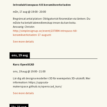
Introduktionspass till keramikverkstaden
mån, 17 aug
@
19:00
-
20:00
Begränsat antal platser. Obligatorisk föranmälan via länken. Du
måste ha betalt labmedlemskap innan du kan boka.
Ansvarig: Christin
http://simplesignup.se/event/237894-intropass-till-
keramikverkstaden-17-augusti
See more details
ons, 19 aug
Kurs: OpenSCAD
ons, 19 aug
@
19:00
-
21:00
Lär dig att designa modeller i 3D för exempelvis 3D-utskrift. Mer
information: https://uppsala-
makerspace.github.io/openscad_kurs/
See more details
lör, 22 aug