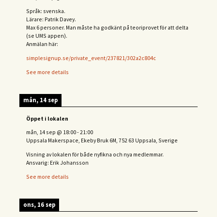
Språk: svenska.
Lärare: Patrik Davey.
Max 6 personer. Man måste ha godkänt på teoriprovet för att delta
(se UMS appen).
Anmälan här:
simplesignup.se/private_event/237821/302a2c804c
See more details
mån, 14 sep
Öppet i lokalen
mån, 14 sep
@
18:00
-
21:00
Uppsala Makerspace, Ekeby Bruk 6M, 752 63 Uppsala, Sverige
Visning av lokalen för både nyfikna och nya medlemmar.
Ansvarig: Erik Johansson
See more details
ons, 16 sep