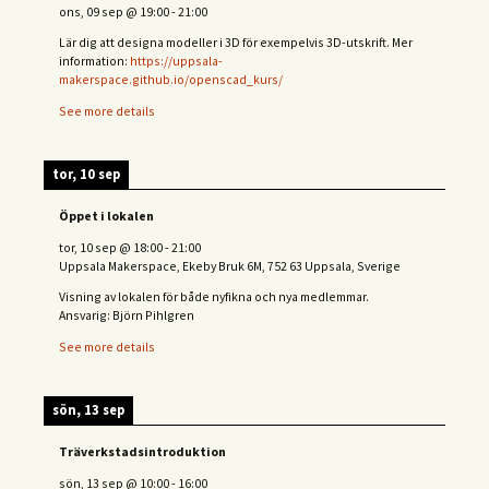
ons, 09 sep
@
19:00
-
21:00
Lär dig att designa modeller i 3D för exempelvis 3D-utskrift. Mer
information:
https://uppsala-
makerspace.github.io/openscad_kurs/
See more details
tor, 10 sep
Öppet i lokalen
tor, 10 sep
@
18:00
-
21:00
Uppsala Makerspace, Ekeby Bruk 6M, 752 63 Uppsala, Sverige
Visning av lokalen för både nyfikna och nya medlemmar.
Ansvarig: Björn Pihlgren
See more details
sön, 13 sep
Träverkstadsintroduktion
sön, 13 sep
@
10:00
-
16:00