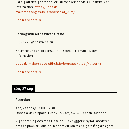
Lär dig att designa modeller i 3D för exempelvis 3D-utskrift. Mer
information:
https://uppsala-
makerspace.github.io/openscad_kurs/
See more details
Lördagskurserna vuxentimme
lör, 26 sep
@
14:00
-
15:00
En timme under Lördagskursen speciellt för vuxna. Mer
information:
uppsala-makerspace.github.io/loerdagskurser/kurserna
See more details
sön, 27 sep
Fixardag
sön, 27 sep
@
13:00
-
17:30
Uppsala Makerspace, Ekeby Bruk 6M, 752 63 Uppsala, Sweden
Vi gör ordning och reda i lokalen. T.ex bygger vi hyllor, möblerar
om och plockar i lokalen. De som vill komma tidigare får gärna göra