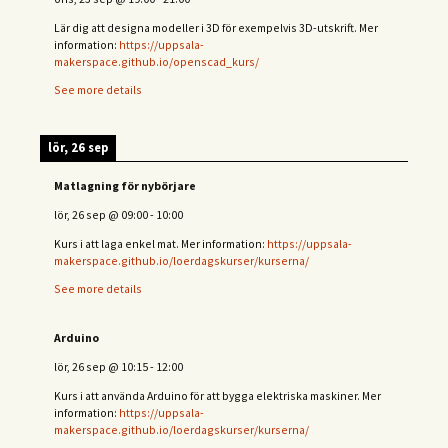
Lär dig att designa modeller i 3D för exempelvis 3D-utskrift. Mer
information:
https://uppsala-
makerspace.github.io/openscad_kurs/
See more details
lör, 26 sep
Matlagning för nybörjare
lör, 26 sep
@
09:00
-
10:00
Kurs i att laga enkel mat. Mer information:
https://uppsala-
makerspace.github.io/loerdagskurser/kurserna/
See more details
Arduino
lör, 26 sep
@
10:15
-
12:00
Kurs i att använda Arduino för att bygga elektriska maskiner. Mer
information:
https://uppsala-
makerspace.github.io/loerdagskurser/kurserna/