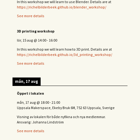
In this workshop we will learn to use Blender. Details are at
https://richelbilderbeek.github.io/blender_workshop/
See more details
3D printing workshop
lör, 15 aug
@
14:00
-
16:00
In this workshop we will learn how to 3D print. Details are at
https://richelbilderbeek.github.io/3d_printing_workshop/
See more details
mån, 17 aug
Öppet i lokalen
mån, 17 aug
@
18:00
-
21:00
Uppsala Makerspace, Ekeby Bruk 6M, 752 63 Uppsala, Sverige
Visning av lokalen för både nyfikna och nya medlemmar.
Ansvarig: Johanna Lindström
See more details