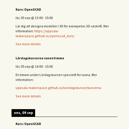
Kurs: OpenSCAD
lör, 05 sep
@
13:00
-
15:00
Lär dig att designa modeller i 3D för exempelvis 3D-utskrift. Mer
information:
https://uppsala-
makerspace.github.io/openscad_kurs/
See more details
Lördagskurserna vuxentimme
lör, 05 sep
@
14:00
-
15:00
En timme under Lördagskursen speciellt för vuxna. Mer
information:
uppsala-makerspace.github.io/loerdagskurser/kurserna
See more details
ons, 09 sep
Kurs: OpenSCAD