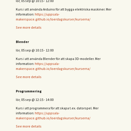
lör, 05 sep
@
10:15
-
12:00
Kurs i att använda Arduino för att bygga elektriska maskiner. Mer
information:
https://uppsala-
makerspace.github.io/loerdagskurser/kurserna/
See more details
Blender
lör, 05 sep
@
10:15
-
12:00
Kurs i att använda Blender för att skapa 3D-modeller. Mer
information:
https://uppsala-
makerspace.github.io/loerdagskurser/kurserna/
See more details
Programmering
lör, 05 sep
@
12:15
-
14:00
Kurs i att programmera för att skapa t.ex. datorspel. Mer
information:
https://uppsala-
makerspace.github.io/loerdagskurser/kurserna/
See more details