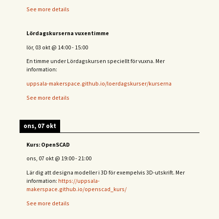
See more details
Lördagskurserna vuxentimme
lör, 03 okt
@
14:00
-
15:00
En timme under Lördagskursen speciellt för vuxna. Mer
information:
uppsala-makerspace.github.io/loerdagskurser/kurserna
See more details
ons, 07 okt
Kurs: OpenSCAD
ons, 07 okt
@
19:00
-
21:00
Lär dig att designa modeller i 3D för exempelvis 3D-utskrift. Mer
information:
https://uppsala-
makerspace.github.io/openscad_kurs/
See more details