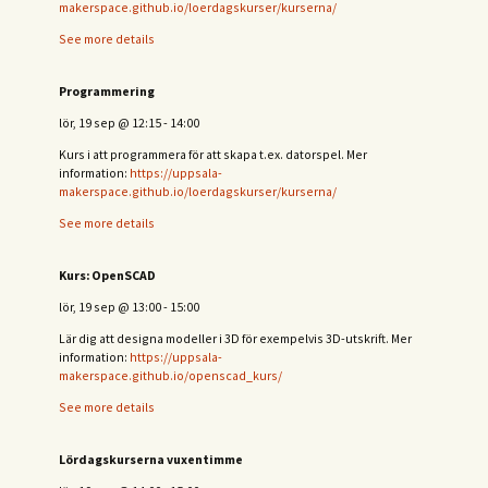
makerspace.github.io/loerdagskurser/kurserna/
See more details
Programmering
lör, 19 sep
@
12:15
-
14:00
Kurs i att programmera för att skapa t.ex. datorspel. Mer
information:
https://uppsala-
makerspace.github.io/loerdagskurser/kurserna/
See more details
Kurs: OpenSCAD
lör, 19 sep
@
13:00
-
15:00
Lär dig att designa modeller i 3D för exempelvis 3D-utskrift. Mer
information:
https://uppsala-
makerspace.github.io/openscad_kurs/
See more details
Lördagskurserna vuxentimme