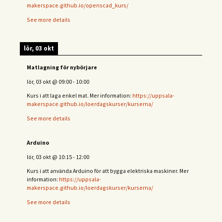
makerspace.github.io/openscad_kurs/
See more details
lör, 03 okt
Matlagning för nybörjare
lör, 03 okt
@
09:00
-
10:00
Kurs i att laga enkel mat. Mer information:
https://uppsala-
makerspace.github.io/loerdagskurser/kurserna/
See more details
Arduino
lör, 03 okt
@
10:15
-
12:00
Kurs i att använda Arduino för att bygga elektriska maskiner. Mer
information:
https://uppsala-
makerspace.github.io/loerdagskurser/kurserna/
See more details