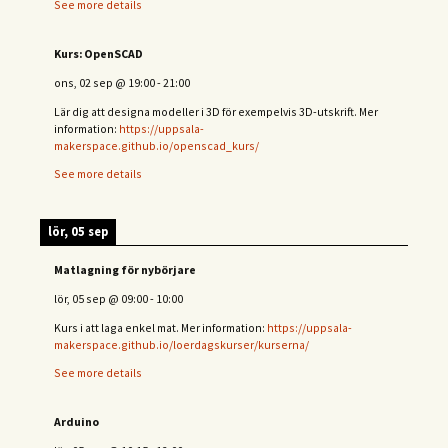
See more details
Kurs: OpenSCAD
ons, 02 sep
@
19:00
-
21:00
Lär dig att designa modeller i 3D för exempelvis 3D-utskrift. Mer
information:
https://uppsala-
makerspace.github.io/openscad_kurs/
See more details
lör, 05 sep
Matlagning för nybörjare
lör, 05 sep
@
09:00
-
10:00
Kurs i att laga enkel mat. Mer information:
https://uppsala-
makerspace.github.io/loerdagskurser/kurserna/
See more details
Arduino