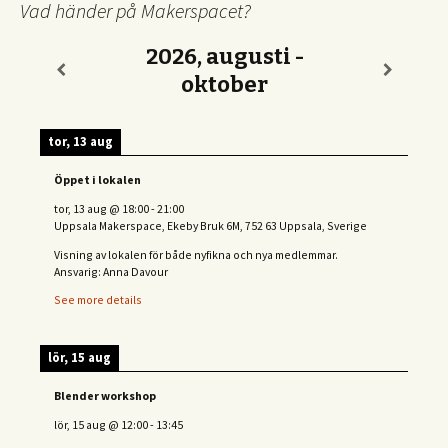
Vad händer på Makerspacet?
2026, augusti -
oktober
tor, 13 aug
Öppet i lokalen
tor, 13 aug
@
18:00
-
21:00
Uppsala Makerspace, Ekeby Bruk 6M, 752 63 Uppsala, Sverige
Visning av lokalen för både nyfikna och nya medlemmar.
Ansvarig: Anna Davour
See more details
lör, 15 aug
Blender workshop
lör, 15 aug
@
12:00
-
13:45