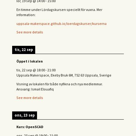
lör, 19 sep
@
14:00
-
15:00
En timme under Lördagskursen speciellt för vuxna. Mer
information:
uppsala-makerspace.github.io/loerdagskurser/kurserna
See more details
tis, 22 sep
Öppet i lokalen
tis, 22 sep
@
18:00
-
21:00
Uppsala Makerspace, Ekeby Bruk 6M, 752 63 Uppsala, Sverige
Visning av lokalen för både nyfikna och nya medlemmar.
Ansvarig: Ismail Elouafiq
See more details
ons, 23 sep
Kurs: OpenSCAD
ons, 23 sep
@
19:00
-
21:00