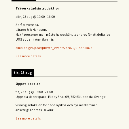
Träverkstadsintroduktion
sön, 23 aug
@
10:00
-
16:00
Språk: svenska.
Lärare: Erik Hansson.
Max 4 personer, man måste ha godkänt teoriprov för att delta (se
UMS appen). Anmälan här:
simplesignup.se/private_event/237820/014bf05826
See more details
tis, 25 aug
Öppet i lokalen
tis, 25 aug
@
18:00
-
21:00
Uppsala Makerspace, Ekeby Bruk 6M, 752 63 Uppsala, Sverige
Visning av lokalen för både nyfikna och nya medlemmar.
Ansvarig: Andreas Davour
See more details