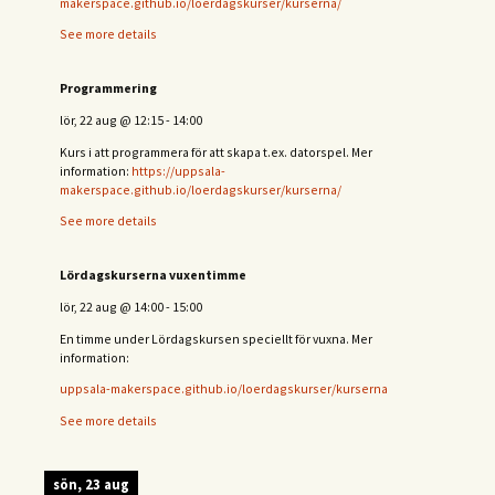
makerspace.github.io/loerdagskurser/kurserna/
See more details
Programmering
lör, 22 aug
@
12:15
-
14:00
Kurs i att programmera för att skapa t.ex. datorspel. Mer
information:
https://uppsala-
makerspace.github.io/loerdagskurser/kurserna/
See more details
Lördagskurserna vuxentimme
lör, 22 aug
@
14:00
-
15:00
En timme under Lördagskursen speciellt för vuxna. Mer
information:
uppsala-makerspace.github.io/loerdagskurser/kurserna
See more details
sön, 23 aug