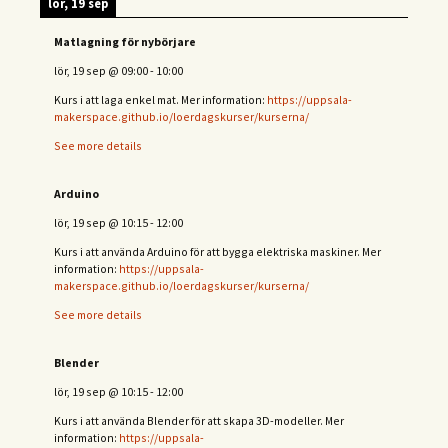
lör, 19 sep
Matlagning för nybörjare
lör, 19 sep
@
09:00
-
10:00
Kurs i att laga enkel mat. Mer information:
https://uppsala-
makerspace.github.io/loerdagskurser/kurserna/
See more details
Arduino
lör, 19 sep
@
10:15
-
12:00
Kurs i att använda Arduino för att bygga elektriska maskiner. Mer
information:
https://uppsala-
makerspace.github.io/loerdagskurser/kurserna/
See more details
Blender
lör, 19 sep
@
10:15
-
12:00
Kurs i att använda Blender för att skapa 3D-modeller. Mer
information:
https://uppsala-