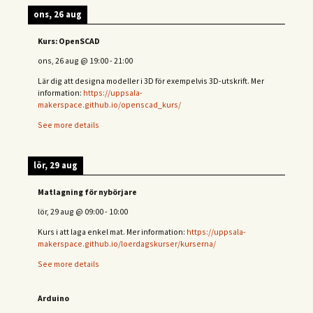
ons, 26 aug
Kurs: OpenSCAD
ons, 26 aug
@
19:00
-
21:00
Lär dig att designa modeller i 3D för exempelvis 3D-utskrift. Mer
information:
https://uppsala-
makerspace.github.io/openscad_kurs/
See more details
lör, 29 aug
Matlagning för nybörjare
lör, 29 aug
@
09:00
-
10:00
Kurs i att laga enkel mat. Mer information:
https://uppsala-
makerspace.github.io/loerdagskurser/kurserna/
See more details
Arduino