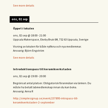
See more details
ons, 02 sep
Öppet i lokalen
ons, 02 sep
@
18:00
-
21:00
Uppsala Makerspace, Ekeby Bruk 6M, 752 63 Uppsala, Sverige
Visning av lokalen för både nyfikna och nya medlemmar.
Ansvarig: Björn Engström
See more details
Introduktionspass till keramikverkstaden
ons, 02 sep
@
19:00
-
20:00
Begränsat antal platser. Obligatorisk föranmälan via länken. Du
måste ha betalt labmedlemskap innan du kan boka.
Ansvarig: Anna R
http://simplesignup.se/event/237895-intropass-till-
keramikverkstaden-2-september