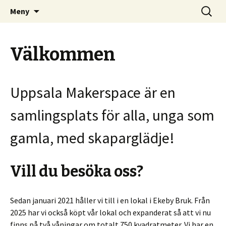
Kom och skapa i Uppsala!
Hoppa
Sök
Uppsala Makerspace
Meny
till
efter:
innehåll
Välkommen
Uppsala Makerspace är en
samlingsplats för alla, unga som
gamla, med skaparglädje!
Vill du besöka oss?
Sedan januari 2021 håller vi till i en lokal i Ekeby Bruk. Från
2025 har vi också köpt vår lokal och expanderat så att vi nu
finns på två våningar om totalt 750 kvadratmeter. Vi har en