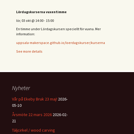
Lördagskurserna vuxentimme
lör, 03 okt
@
14:00
-
15:00
En timme under Lördagskursen speciellt för vuxna. Mer
information:
uppsala-makerspace.github.io/loerdagskurser/kurserna
See more details
Nyheter
Vår på Ekeby Bruk 23 maj!
2026-
05-10
Årsmöte 22 mars 2026
2026-02-
21
Täljcirkel / wood carving