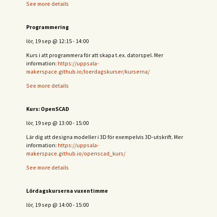
See more details
Programmering
lör, 19 sep
@
12:15
-
14:00
Kurs i att programmera för att skapa t.ex. datorspel. Mer
information:
https://uppsala-
makerspace.github.io/loerdagskurser/kurserna/
See more details
Kurs: OpenSCAD
lör, 19 sep
@
13:00
-
15:00
Lär dig att designa modeller i 3D för exempelvis 3D-utskrift. Mer
information:
https://uppsala-
makerspace.github.io/openscad_kurs/
See more details
Lördagskurserna vuxentimme
lör, 19 sep
@
14:00
-
15:00