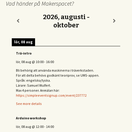
Vad händer på Makerspacet?
2026, augusti -
oktober
lör, 08 aug
Trä-intro
lör, 08 aug
@
10:00
-
16:00
Bli behörig att använda maskinerna i träverkstaden.
För att delta behövs
godkänt teoriprov, se UMS-appen.
Språk: engelska/tyska.
Lärare: Samuel Wulfert.
Max 4 personer. Anmälan här:
https://simpleeventsignup.com/event/237772
See more details
Arduino workshop
lör, 08 aug
@
12:00
-
14:00