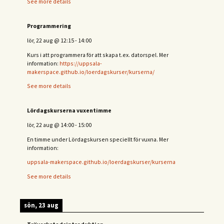
See more details
Programmering
lör, 22 aug
@
12:15
-
14:00
Kurs i att programmera för att skapa t.ex. datorspel. Mer
information:
https://uppsala-
makerspace.github.io/loerdagskurser/kurserna/
See more details
Lördagskurserna vuxentimme
lör, 22 aug
@
14:00
-
15:00
En timme under Lördagskursen speciellt för vuxna. Mer
information:
uppsala-makerspace.github.io/loerdagskurser/kurserna
See more details
sön, 23 aug