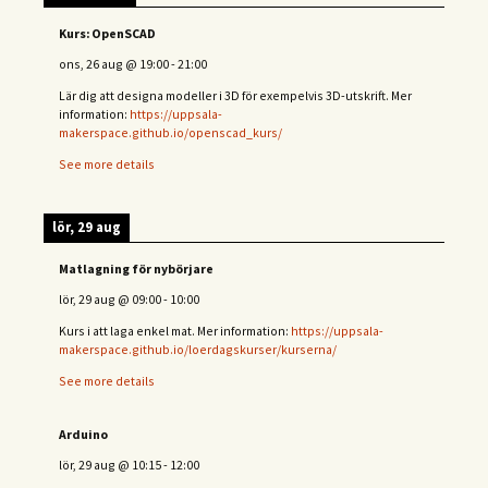
Kurs: OpenSCAD
ons, 26 aug
@
19:00
-
21:00
Lär dig att designa modeller i 3D för exempelvis 3D-utskrift. Mer
information:
https://uppsala-
makerspace.github.io/openscad_kurs/
See more details
lör, 29 aug
Matlagning för nybörjare
lör, 29 aug
@
09:00
-
10:00
Kurs i att laga enkel mat. Mer information:
https://uppsala-
makerspace.github.io/loerdagskurser/kurserna/
See more details
Arduino
lör, 29 aug
@
10:15
-
12:00