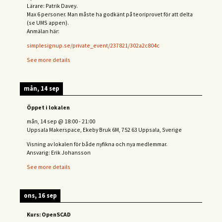
Lärare: Patrik Davey.
Max 6 personer. Man måste ha godkänt på teoriprovet för att delta
(se UMS appen).
Anmälan här:
simplesignup.se/private_event/237821/302a2c804c
See more details
mån, 14 sep
Öppet i lokalen
mån, 14 sep
@
18:00
-
21:00
Uppsala Makerspace, Ekeby Bruk 6M, 752 63 Uppsala, Sverige
Visning av lokalen för både nyfikna och nya medlemmar.
Ansvarig: Erik Johansson
See more details
ons, 16 sep
Kurs: OpenSCAD