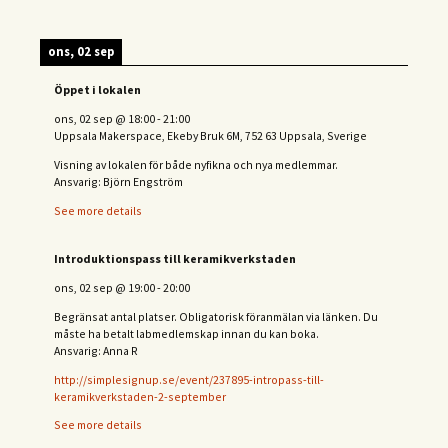
ons, 02 sep
Öppet i lokalen
ons, 02 sep
@
18:00
-
21:00
Uppsala Makerspace, Ekeby Bruk 6M, 752 63 Uppsala, Sverige
Visning av lokalen för både nyfikna och nya medlemmar.
Ansvarig: Björn Engström
See more details
Introduktionspass till keramikverkstaden
ons, 02 sep
@
19:00
-
20:00
Begränsat antal platser. Obligatorisk föranmälan via länken. Du
måste ha betalt labmedlemskap innan du kan boka.
Ansvarig: Anna R
http://simplesignup.se/event/237895-intropass-till-
keramikverkstaden-2-september
See more details