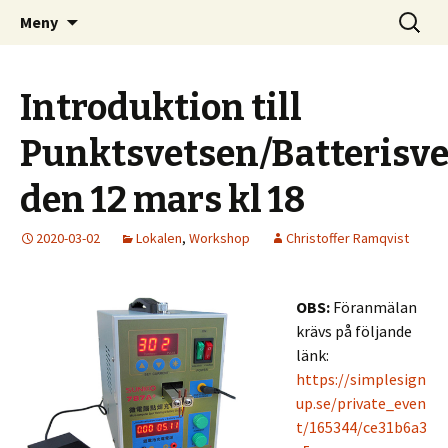
Kom och skapa i Uppsala!
Hoppa
Sök
Uppsala Makerspace
Meny
till
efter:
innehåll
Introduktion till
Punktsvetsen/Batterisv
den 12 mars kl 18
2020-03-02
Lokalen
,
Workshop
Christoffer Ramqvist
OBS:
Föranmälan
krävs på följande
länk:
https://simplesign
up.se/private_even
t/165344/ce31b6a3