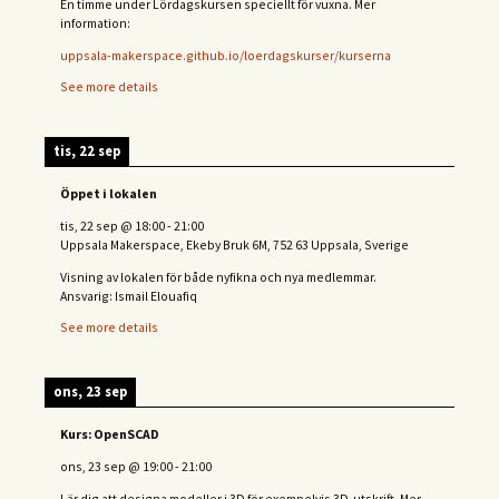
En timme under Lördagskursen speciellt för vuxna. Mer
information:
uppsala-makerspace.github.io/loerdagskurser/kurserna
See more details
tis, 22 sep
Öppet i lokalen
tis, 22 sep
@
18:00
-
21:00
Uppsala Makerspace, Ekeby Bruk 6M, 752 63 Uppsala, Sverige
Visning av lokalen för både nyfikna och nya medlemmar.
Ansvarig: Ismail Elouafiq
See more details
ons, 23 sep
Kurs: OpenSCAD
ons, 23 sep
@
19:00
-
21:00
Lär dig att designa modeller i 3D för exempelvis 3D-utskrift. Mer