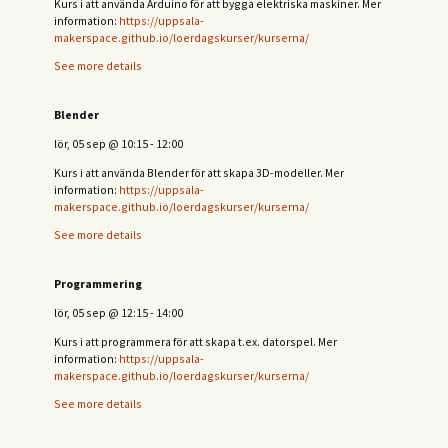
Kurs i att använda Arduino för att bygga elektriska maskiner. Mer
information:
https://uppsala-
makerspace.github.io/loerdagskurser/kurserna/
See more details
Blender
lör, 05 sep
@
10:15
-
12:00
Kurs i att använda Blender för att skapa 3D-modeller. Mer
information:
https://uppsala-
makerspace.github.io/loerdagskurser/kurserna/
See more details
Programmering
lör, 05 sep
@
12:15
-
14:00
Kurs i att programmera för att skapa t.ex. datorspel. Mer
information:
https://uppsala-
makerspace.github.io/loerdagskurser/kurserna/
See more details