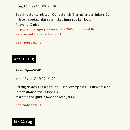
mån, 17 aug
@
19:00
-
20:00
Begränsat antal platser. Obligatorisk föranmälan via länken. Du
måste ha betalt labmedlemskap innan du kan boka.
Ansvarig: Christin
http://simplesignup.se/event/237894-intropass-till-
keramikverkstaden-17-augusti
See more details
ons, 19 aug
Kurs: OpenSCAD
ons, 19 aug
@
19:00
-
21:00
Lär dig att designa modeller i 3D för exempelvis 3D-utskrift. Mer
information: https://uppsala-
makerspace.github.io/openscad_kurs/
See more details
lör, 22 aug