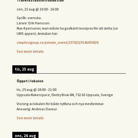
Träverkstadsintroduktion
sön, 23 aug
@
10:00
-
16:00
Språk: svenska.
Lärare: Erik Hansson.
Max 4 personer, man måste ha godkänt teoriprov för att delta (se
UMS appen). Anmälan här:
simplesignup.se/private_event/237820/014bf05826
See more details
tis, 25 aug
Öppet i lokalen
tis, 25 aug
@
18:00
-
21:00
Uppsala Makerspace, Ekeby Bruk 6M, 752 63 Uppsala, Sverige
Visning av lokalen för både nyfikna och nya medlemmar.
Ansvarig: Andreas Davour
See more details
ons, 26 aug