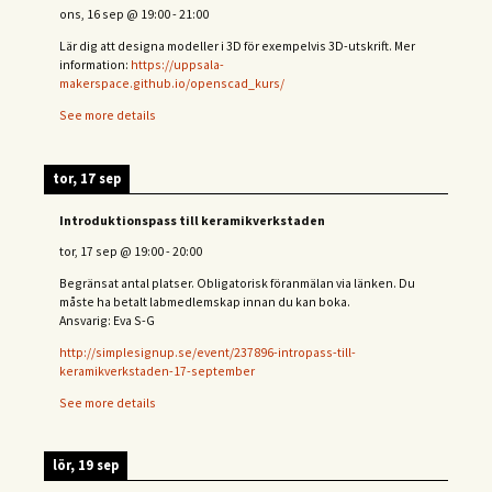
ons, 16 sep
@
19:00
-
21:00
Lär dig att designa modeller i 3D för exempelvis 3D-utskrift. Mer
information:
https://uppsala-
makerspace.github.io/openscad_kurs/
See more details
tor, 17 sep
Introduktionspass till keramikverkstaden
tor, 17 sep
@
19:00
-
20:00
Begränsat antal platser. Obligatorisk föranmälan via länken. Du
måste ha betalt labmedlemskap innan du kan boka.
Ansvarig: Eva S-G
http://simplesignup.se/event/237896-intropass-till-
keramikverkstaden-17-september
See more details
lör, 19 sep