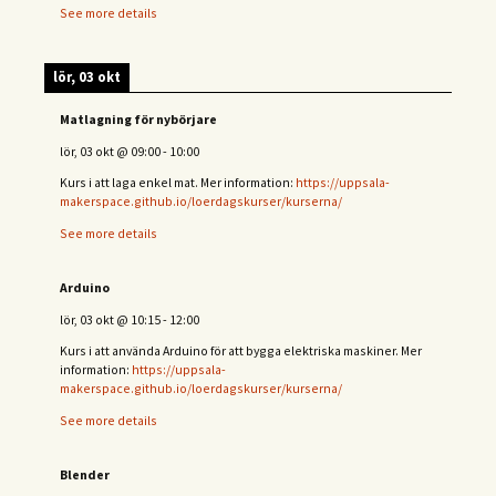
See more details
lör, 03 okt
Matlagning för nybörjare
lör, 03 okt
@
09:00
-
10:00
Kurs i att laga enkel mat. Mer information:
https://uppsala-
makerspace.github.io/loerdagskurser/kurserna/
See more details
Arduino
lör, 03 okt
@
10:15
-
12:00
Kurs i att använda Arduino för att bygga elektriska maskiner. Mer
information:
https://uppsala-
makerspace.github.io/loerdagskurser/kurserna/
See more details
Blender