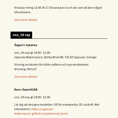
Vi börjar kring 13:00. Kl 17:30 avslutar vi och de s
om vill äter något
tillsammans.
See more details
ons, 30 sep
Öppet i lokalen
ons, 30 sep
@
18:00
-
21:00
Uppsala Makerspace, Ekeby Bruk 6M, 752 63 Uppsala, Sverige
Visning av lokalen för både nyfikna och nya medlemmar.
Ansvarig: Anna D
See more details
Kurs: OpenSCAD
ons, 30 sep
@
19:00
-
21:00
Lär dig att designa modeller i 3D för exempelvis 3D-utskrift. Mer
information:
https://uppsala-
makerspace.github.io/openscad_kurs/