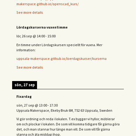
makerspace.github.io/openscad_kurs/
See more details
Lördagskurserna vuxentimme
lör, 26 sep
@
14:00
-
15:00
En timme under Lördagskursen speciellt för vuxna. Mer
information:
uppsala-makerspace.github.io/loerdagskurser/kurserna
See more details
sön, 27 sep
Fixardag
sön, 27 sep
@
13:00
-
17:30
Uppsala Makerspace, Ekeby Bruk 6M, 752 63 Uppsala, Sweden
Vi gör ordning och reda i lokalen. T.ex bygger vi hyllor, möblerar
om och plockar i lokalen. De som vill komma tidigare får gärna göra
det, och man stannar hur länge man vill. De som vill får gärna
stanna och äta middag ihop.