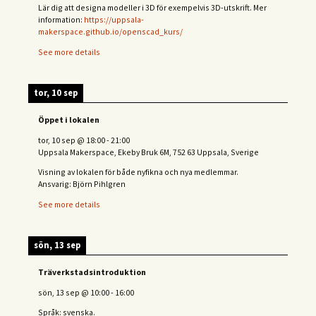
Lär dig att designa modeller i 3D för exempelvis 3D-utskrift. Mer
information:
https://uppsala-
makerspace.github.io/openscad_kurs/
See more details
tor, 10 sep
Öppet i lokalen
tor, 10 sep
@
18:00
-
21:00
Uppsala Makerspace, Ekeby Bruk 6M, 752 63 Uppsala, Sverige
Visning av lokalen för både nyfikna och nya medlemmar.
Ansvarig: Björn Pihlgren
See more details
sön, 13 sep
Träverkstadsintroduktion
sön, 13 sep
@
10:00
-
16:00
Språk: svenska.