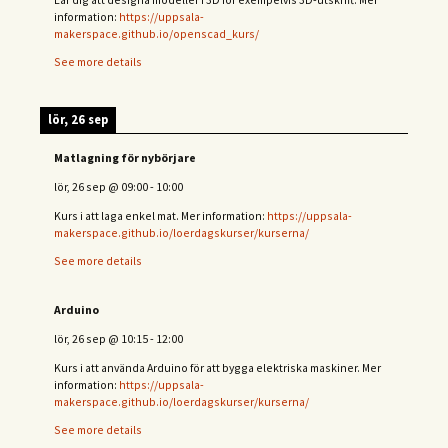
information:
https://uppsala-
makerspace.github.io/openscad_kurs/
See more details
lör, 26 sep
Matlagning för nybörjare
lör, 26 sep
@
09:00
-
10:00
Kurs i att laga enkel mat. Mer information:
https://uppsala-
makerspace.github.io/loerdagskurser/kurserna/
See more details
Arduino
lör, 26 sep
@
10:15
-
12:00
Kurs i att använda Arduino för att bygga elektriska maskiner. Mer
information:
https://uppsala-
makerspace.github.io/loerdagskurser/kurserna/
See more details