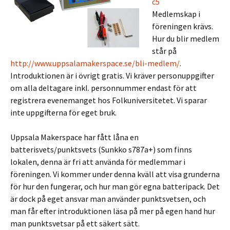
c5
Medlemskap i
föreningen krävs.
Hur du blir medlem
står på
http://www.uppsalamakerspace.se/bli-medlem/
.
Introduktionen är i övrigt gratis. Vi kräver personuppgifter
om alla deltagare inkl. personnummer endast för att
registrera evenemanget hos Folkuniversitetet. Vi sparar
inte uppgifterna för eget bruk.
Uppsala Makerspace har fått låna en
batterisvets/punktsvets (Sunkko s787a+) som finns
lokalen, denna är fri att använda för medlemmar i
föreningen. Vi kommer under denna kväll att visa grunderna
för hur den fungerar, och hur man gör egna batteripack. Det
är dock på eget ansvar man använder punktsvetsen, och
man får efter introduktionen läsa på mer på egen hand hur
man punktsvetsar på ett säkert sätt.