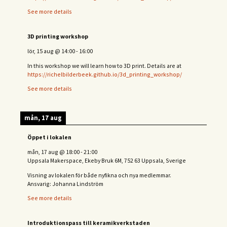
See more details
3D printing workshop
lör, 15 aug
@
14:00
-
16:00
In this workshop we will learn how to 3D print. Details are at
https://richelbilderbeek.github.io/3d_printing_workshop/
See more details
mån, 17 aug
Öppet i lokalen
mån, 17 aug
@
18:00
-
21:00
Uppsala Makerspace, Ekeby Bruk 6M, 752 63 Uppsala, Sverige
Visning av lokalen för både nyfikna och nya medlemmar.
Ansvarig: Johanna Lindström
See more details
Introduktionspass till keramikverkstaden