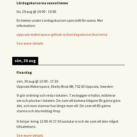
Lördagskurserna vuxentimme
lör, 29 aug
@
14:00
-
15:00
En timme under Lördagskursen speciellt för vuxna. Mer
information:
uppsala-makerspace.github.io/loerdagskurser/kurserna
See more details
sön, 30 aug
Fixardag
sön, 30 aug
@
13:00
-
17:30
Uppsala Makerspace, Ekeby Bruk 6M, 752 63 Uppsala, Sweden
Vi gör ordning och reda i lokalen. T.ex bygger vi hyllor, möblerar
om och plockar i lokalen. De som vill komma tidigare får gärna göra
det, och man stannar hur länge man vill. De som vill får gärna
stanna och äta middag ihop.
Vi börjar kring 13:00. Kl 17:30 avslutar vi och de s
om vill äter något
tillsammans.
See more details