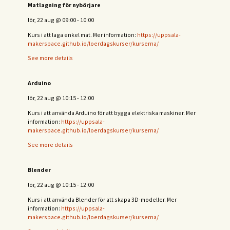
Matlagning för nybörjare
lör, 22 aug
@
09:00
-
10:00
Kurs i att laga enkel mat. Mer information:
https://uppsala-
makerspace.github.io/loerdagskurser/kurserna/
See more details
Arduino
lör, 22 aug
@
10:15
-
12:00
Kurs i att använda Arduino för att bygga elektriska maskiner. Mer
information:
https://uppsala-
makerspace.github.io/loerdagskurser/kurserna/
See more details
Blender
lör, 22 aug
@
10:15
-
12:00
Kurs i att använda Blender för att skapa 3D-modeller. Mer
information:
https://uppsala-
makerspace.github.io/loerdagskurser/kurserna/