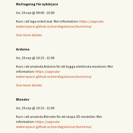
Matlagning för nybörjare
lör, 19 sep
@
09:00
-
10:00
Kurs i att laga enkel mat. Mer information:
https://uppsala-
makerspace.github.io/loerdagskurser/kurserna/
See more details
Arduino
lör, 19 sep
@
10:15
-
12:00
Kurs i att använda Arduino för att bygga elektriska maskiner. Mer
information:
https://uppsala-
makerspace.github.io/loerdagskurser/kurserna/
See more details
Blender
lör, 19 sep
@
10:15
-
12:00
Kurs i att använda Blender för att skapa 3D-modeller. Mer
information:
https://uppsala-
makerspace.github.io/loerdagskurser/kurserna/