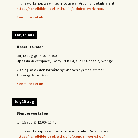
In this workshop we will learn to use an Arduino. Details are at
https://richelbilderbeek.github.io/arduino_workshop/
See more details
tor, 13 aug
Öppet i lokalen
tor, 13 aug
@
18:00
-
21:00
Uppsala Makerspace, Ekeby Bruk 6M, 752 63 Uppsala, Sverige
Visning av lokalen för både nyfikna och nya medlemmar.
Ansvarig: Anna Davour
See more details
lör, 15 aug
Blender workshop
lör, 15 aug
@
12:00
-
13:45
In this workshop we will learn to use Blender. Details are at
https://richelbilderbeek.github.io/blender_workshop/