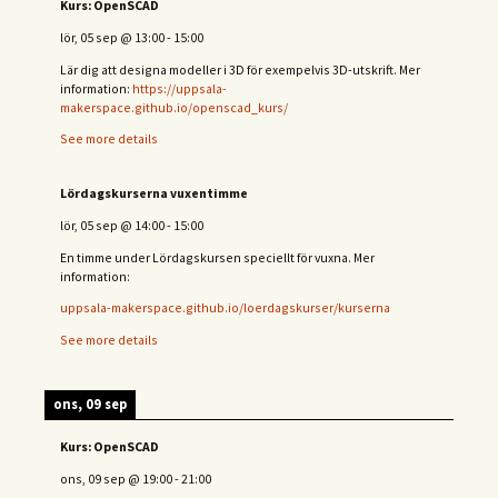
Kurs: OpenSCAD
lör, 05 sep
@
13:00
-
15:00
Lär dig att designa modeller i 3D för exempelvis 3D-utskrift. Mer
information:
https://uppsala-
makerspace.github.io/openscad_kurs/
See more details
Lördagskurserna vuxentimme
lör, 05 sep
@
14:00
-
15:00
En timme under Lördagskursen speciellt för vuxna. Mer
information:
uppsala-makerspace.github.io/loerdagskurser/kurserna
See more details
ons, 09 sep
Kurs: OpenSCAD
ons, 09 sep
@
19:00
-
21:00