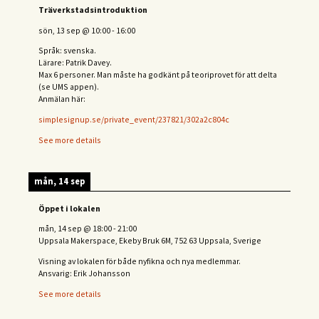
Träverkstadsintroduktion
sön, 13 sep
@
10:00
-
16:00
Språk: svenska.
Lärare: Patrik Davey.
Max 6 personer. Man måste ha godkänt på teoriprovet för att delta
(se UMS appen).
Anmälan här:
simplesignup.se/private_event/237821/302a2c804c
See more details
mån, 14 sep
Öppet i lokalen
mån, 14 sep
@
18:00
-
21:00
Uppsala Makerspace, Ekeby Bruk 6M, 752 63 Uppsala, Sverige
Visning av lokalen för både nyfikna och nya medlemmar.
Ansvarig: Erik Johansson
See more details