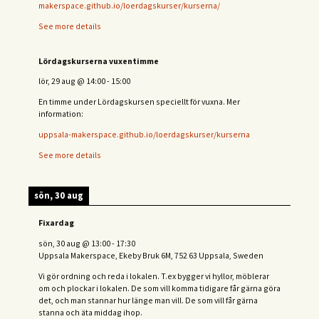
makerspace.github.io/loerdagskurser/kurserna/
See more details
Lördagskurserna vuxentimme
lör, 29 aug
@
14:00
-
15:00
En timme under Lördagskursen speciellt för vuxna. Mer
information:
uppsala-makerspace.github.io/loerdagskurser/kurserna
See more details
sön, 30 aug
Fixardag
sön, 30 aug
@
13:00
-
17:30
Uppsala Makerspace, Ekeby Bruk 6M, 752 63 Uppsala, Sweden
Vi gör ordning och reda i lokalen. T.ex bygger vi hyllor, möblerar
om och plockar i lokalen. De som vill komma tidigare får gärna göra
det, och man stannar hur länge man vill. De som vill får gärna
stanna och äta middag ihop.