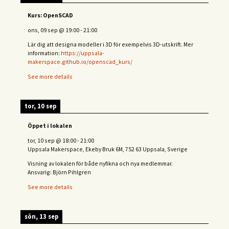
Kurs: OpenSCAD
ons, 09 sep
@
19:00
-
21:00
Lär dig att designa modeller i 3D för exempelvis 3D-utskrift. Mer
information:
https://uppsala-
makerspace.github.io/openscad_kurs/
See more details
tor, 10 sep
Öppet i lokalen
tor, 10 sep
@
18:00
-
21:00
Uppsala Makerspace, Ekeby Bruk 6M, 752 63 Uppsala, Sverige
Visning av lokalen för både nyfikna och nya medlemmar.
Ansvarig: Björn Pihlgren
See more details
sön, 13 sep