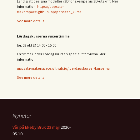
Lär dig att designa modeller i 3D för exempelvis 3D-utskrift. Mer
information:
https://uppsala-
makerspace.github.io/openscad_kurs/
See more details
Lördagskurserna vuxentimme
lör, 03 okt
@
14:00
-
15:00
En timme under Lördagskursen speciellt för vuxna. Mer
information:
uppsala-makerspace.github.io/loerdagskurser/kurserna
See more details
Nyheter
Vår på Ekeby Bruk 23 maj!
2026-
05-10