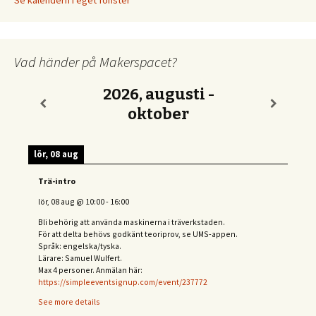
Se kalendern i eget fönster
Vad händer på Makerspacet?
2026, augusti -
oktober
lör, 08 aug
Trä-intro
lör, 08 aug
@
10:00
-
16:00
Bli behörig att använda maskinerna i träverkstaden.
För att delta behövs
godkänt teoriprov, se UMS-appen.
Språk: engelska/tyska.
Lärare: Samuel Wulfert.
Max 4 personer. Anmälan här:
https://simpleeventsignup.com/event/237772
See more details