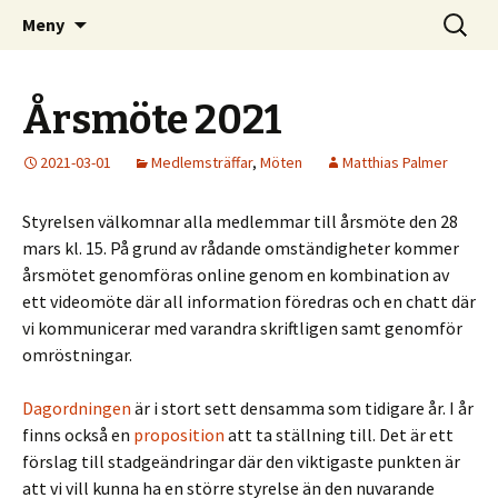
Kom och skapa i Uppsala!
Hoppa
Sök
Uppsala Makerspace
Meny
till
efter:
innehåll
Årsmöte 2021
2021-03-01
Medlemsträffar
,
Möten
Matthias Palmer
Styrelsen välkomnar alla medlemmar till årsmöte den 28
mars kl. 15. På grund av rådande omständigheter kommer
årsmötet genomföras online genom en kombination av
ett videomöte där all information föredras och en chatt där
vi kommunicerar med varandra skriftligen samt genomför
omröstningar.
Dagordningen
är i stort sett densamma som tidigare år. I år
finns också en
proposition
att ta ställning till. Det är ett
förslag till stadgeändringar där den viktigaste punkten är
att vi vill kunna ha en större styrelse än den nuvarande