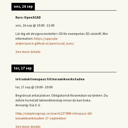
ons, 16 sep
Kurs: OpenSCAD
ons, 16 sep
@
19:00
-
21:00
Lär dig att designa modeller i 3D för exempelvis 3D-utskrift. Mer
information:
https://uppsala-
makerspace.github.io/openscad_kurs/
See more details
tor, 17 sep
Introduktionspass till keramikverkstaden
tor, 17 sep
@
19:00
-
20:00
Begränsat antal platser. Obligatorisk föranmälan via länken. Du
måste ha betalt labmedlemskap innan du kan boka.
Ansvarig: Eva S-G
http://simplesignup.se/event/237896-intropass-till-
keramikverkstaden-17-september
See more details