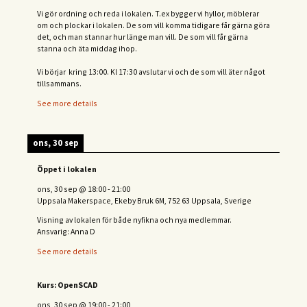
Vi gör ordning och reda i lokalen. T.ex bygger vi hyllor, möblerar
om och plockar i lokalen. De som vill komma tidigare får gärna göra
det, och man stannar hur länge man vill. De som vill får gärna
stanna och äta middag ihop.
Vi börjar kring 13:00. Kl 17:30 avslutar vi och de s
om vill äter något
tillsammans.
See more details
ons, 30 sep
Öppet i lokalen
ons, 30 sep
@
18:00
-
21:00
Uppsala Makerspace, Ekeby Bruk 6M, 752 63 Uppsala, Sverige
Visning av lokalen för både nyfikna och nya medlemmar.
Ansvarig: Anna D
See more details
Kurs: OpenSCAD
ons, 30 sep
@
19:00
-
21:00