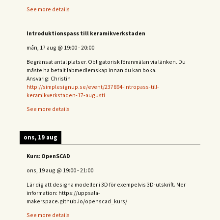
See more details
Introduktionspass till keramikverkstaden
mån, 17 aug
@
19:00
-
20:00
Begränsat antal platser. Obligatorisk föranmälan via länken. Du
måste ha betalt labmedlemskap innan du kan boka.
Ansvarig: Christin
http://simplesignup.se/event/237894-intropass-till-
keramikverkstaden-17-augusti
See more details
ons, 19 aug
Kurs: OpenSCAD
ons, 19 aug
@
19:00
-
21:00
Lär dig att designa modeller i 3D för exempelvis 3D-utskrift. Mer
information: https://uppsala-
makerspace.github.io/openscad_kurs/
See more details