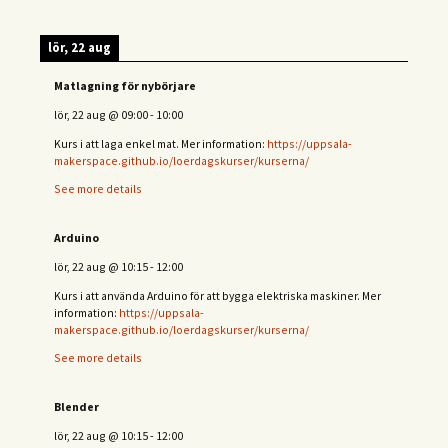
lör, 22 aug
Matlagning för nybörjare
lör, 22 aug
@
09:00
-
10:00
Kurs i att laga enkel mat. Mer information:
https://uppsala-
makerspace.github.io/loerdagskurser/kurserna/
See more details
Arduino
lör, 22 aug
@
10:15
-
12:00
Kurs i att använda Arduino för att bygga elektriska maskiner. Mer
information:
https://uppsala-
makerspace.github.io/loerdagskurser/kurserna/
See more details
Blender
lör, 22 aug
@
10:15
-
12:00