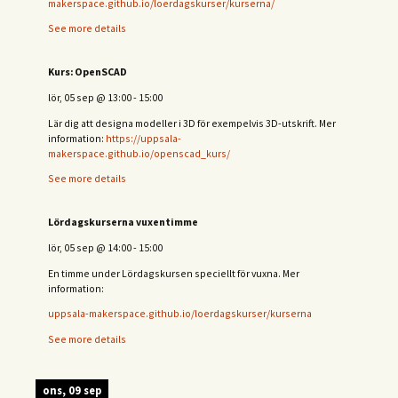
makerspace.github.io/loerdagskurser/kurserna/
See more details
Kurs: OpenSCAD
lör, 05 sep
@
13:00
-
15:00
Lär dig att designa modeller i 3D för exempelvis 3D-utskrift. Mer
information:
https://uppsala-
makerspace.github.io/openscad_kurs/
See more details
Lördagskurserna vuxentimme
lör, 05 sep
@
14:00
-
15:00
En timme under Lördagskursen speciellt för vuxna. Mer
information:
uppsala-makerspace.github.io/loerdagskurser/kurserna
See more details
ons, 09 sep