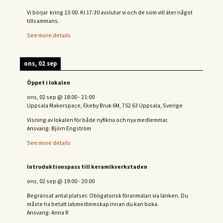
Vi börjar kring 13:00. Kl 17:30 avslutar vi och de s
om vill äter något
tillsammans.
See more details
ons, 02 sep
Öppet i lokalen
ons, 02 sep
@
18:00
-
21:00
Uppsala Makerspace, Ekeby Bruk 6M, 752 63 Uppsala, Sverige
Visning av lokalen för både nyfikna och nya medlemmar.
Ansvarig: Björn Engström
See more details
Introduktionspass till keramikverkstaden
ons, 02 sep
@
19:00
-
20:00
Begränsat antal platser. Obligatorisk föranmälan via länken. Du
måste ha betalt labmedlemskap innan du kan boka.
Ansvarig: Anna R