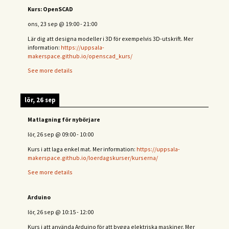
Kurs: OpenSCAD
ons, 23 sep
@
19:00
-
21:00
Lär dig att designa modeller i 3D för exempelvis 3D-utskrift. Mer
information:
https://uppsala-
makerspace.github.io/openscad_kurs/
See more details
lör, 26 sep
Matlagning för nybörjare
lör, 26 sep
@
09:00
-
10:00
Kurs i att laga enkel mat. Mer information:
https://uppsala-
makerspace.github.io/loerdagskurser/kurserna/
See more details
Arduino
lör, 26 sep
@
10:15
-
12:00
Kurs i att använda Arduino för att bygga elektriska maskiner. Mer