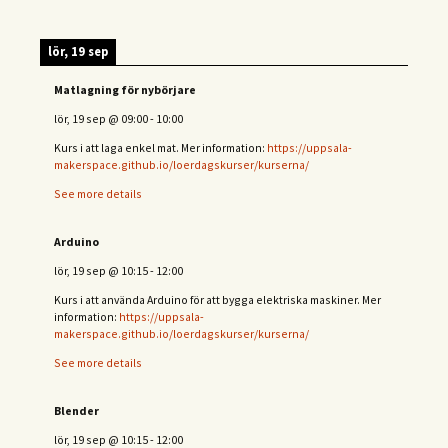
lör, 19 sep
Matlagning för nybörjare
lör, 19 sep
@
09:00
-
10:00
Kurs i att laga enkel mat. Mer information:
https://uppsala-
makerspace.github.io/loerdagskurser/kurserna/
See more details
Arduino
lör, 19 sep
@
10:15
-
12:00
Kurs i att använda Arduino för att bygga elektriska maskiner. Mer
information:
https://uppsala-
makerspace.github.io/loerdagskurser/kurserna/
See more details
Blender
lör, 19 sep
@
10:15
-
12:00