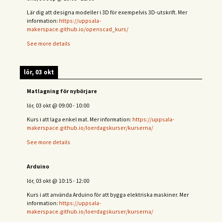
Lär dig att designa modeller i 3D för exempelvis 3D-utskrift. Mer
information:
https://uppsala-
makerspace.github.io/openscad_kurs/
See more details
lör, 03 okt
Matlagning för nybörjare
lör, 03 okt
@
09:00
-
10:00
Kurs i att laga enkel mat. Mer information:
https://uppsala-
makerspace.github.io/loerdagskurser/kurserna/
See more details
Arduino
lör, 03 okt
@
10:15
-
12:00
Kurs i att använda Arduino för att bygga elektriska maskiner. Mer
information:
https://uppsala-
makerspace.github.io/loerdagskurser/kurserna/