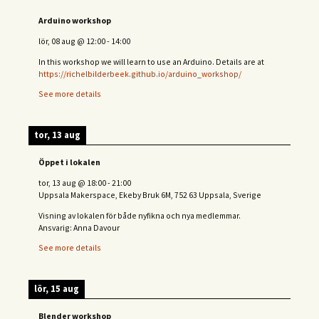
Arduino workshop
lör, 08 aug
@
12:00
-
14:00
In this workshop we will learn to use an Arduino. Details are at
https://richelbilderbeek.github.io/arduino_workshop/
See more details
tor, 13 aug
Öppet i lokalen
tor, 13 aug
@
18:00
-
21:00
Uppsala Makerspace, Ekeby Bruk 6M, 752 63 Uppsala, Sverige
Visning av lokalen för både nyfikna och nya medlemmar.
Ansvarig: Anna Davour
See more details
lör, 15 aug
Blender workshop