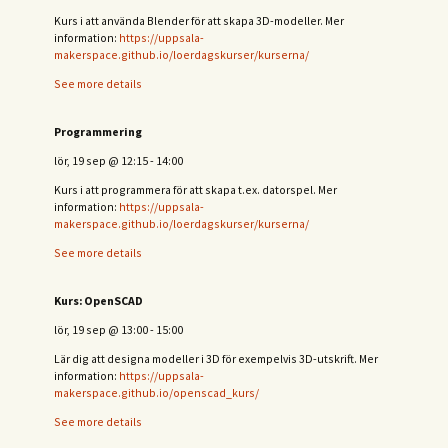
Kurs i att använda Blender för att skapa 3D-modeller. Mer
information:
https://uppsala-
makerspace.github.io/loerdagskurser/kurserna/
See more details
Programmering
lör, 19 sep
@
12:15
-
14:00
Kurs i att programmera för att skapa t.ex. datorspel. Mer
information:
https://uppsala-
makerspace.github.io/loerdagskurser/kurserna/
See more details
Kurs: OpenSCAD
lör, 19 sep
@
13:00
-
15:00
Lär dig att designa modeller i 3D för exempelvis 3D-utskrift. Mer
information:
https://uppsala-
makerspace.github.io/openscad_kurs/
See more details