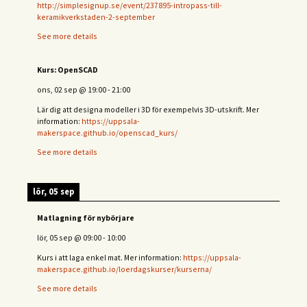
http://simplesignup.se/event/237895-intropass-till-
keramikverkstaden-2-september
See more details
Kurs: OpenSCAD
ons, 02 sep
@
19:00
-
21:00
Lär dig att designa modeller i 3D för exempelvis 3D-utskrift. Mer
information:
https://uppsala-
makerspace.github.io/openscad_kurs/
See more details
lör, 05 sep
Matlagning för nybörjare
lör, 05 sep
@
09:00
-
10:00
Kurs i att laga enkel mat. Mer information:
https://uppsala-
makerspace.github.io/loerdagskurser/kurserna/
See more details