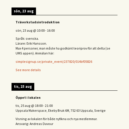
sön, 23 aug
Träverkstadsintroduktion
sön, 23 aug
@
10:00
-
16:00
Språk: svenska.
Lärare: Erik Hansson.
Max 4 personer, man måste ha godkänt teoriprov för att delta (se
UMS appen). Anmälan här:
simplesignup.se/private_event/237820/014bf05826
See more details
tis, 25 aug
Öppet i lokalen
tis, 25 aug
@
18:00
-
21:00
Uppsala Makerspace, Ekeby Bruk 6M, 752 63 Uppsala, Sverige
Visning av lokalen för både nyfikna och nya medlemmar.
Ansvarig: Andreas Davour