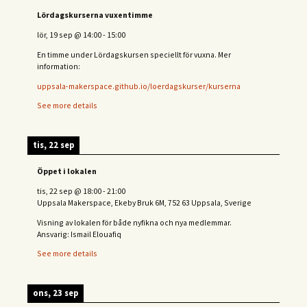
Lördagskurserna vuxentimme
lör, 19 sep
@
14:00
-
15:00
En timme under Lördagskursen speciellt för vuxna. Mer
information:
uppsala-makerspace.github.io/loerdagskurser/kurserna
See more details
tis, 22 sep
Öppet i lokalen
tis, 22 sep
@
18:00
-
21:00
Uppsala Makerspace, Ekeby Bruk 6M, 752 63 Uppsala, Sverige
Visning av lokalen för både nyfikna och nya medlemmar.
Ansvarig: Ismail Elouafiq
See more details
ons, 23 sep