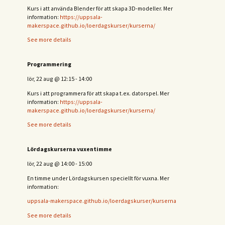
Kurs i att använda Blender för att skapa 3D-modeller. Mer
information:
https://uppsala-
makerspace.github.io/loerdagskurser/kurserna/
See more details
Programmering
lör, 22 aug
@
12:15
-
14:00
Kurs i att programmera för att skapa t.ex. datorspel. Mer
information:
https://uppsala-
makerspace.github.io/loerdagskurser/kurserna/
See more details
Lördagskurserna vuxentimme
lör, 22 aug
@
14:00
-
15:00
En timme under Lördagskursen speciellt för vuxna. Mer
information:
uppsala-makerspace.github.io/loerdagskurser/kurserna
See more details