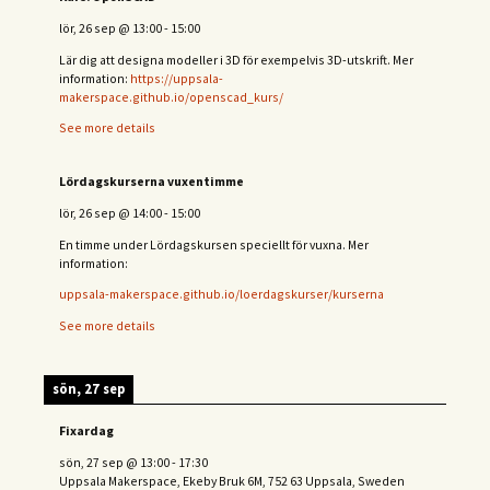
lör, 26 sep
@
13:00
-
15:00
Lär dig att designa modeller i 3D för exempelvis 3D-utskrift. Mer
information:
https://uppsala-
makerspace.github.io/openscad_kurs/
See more details
Lördagskurserna vuxentimme
lör, 26 sep
@
14:00
-
15:00
En timme under Lördagskursen speciellt för vuxna. Mer
information:
uppsala-makerspace.github.io/loerdagskurser/kurserna
See more details
sön, 27 sep
Fixardag
sön, 27 sep
@
13:00
-
17:30
Uppsala Makerspace, Ekeby Bruk 6M, 752 63 Uppsala, Sweden