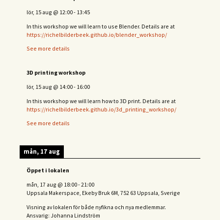
lör, 15 aug
@
12:00
-
13:45
In this workshop we will learn to use Blender. Details are at
https://richelbilderbeek.github.io/blender_workshop/
See more details
3D printing workshop
lör, 15 aug
@
14:00
-
16:00
In this workshop we will learn how to 3D print. Details are at
https://richelbilderbeek.github.io/3d_printing_workshop/
See more details
mån, 17 aug
Öppet i lokalen
mån, 17 aug
@
18:00
-
21:00
Uppsala Makerspace, Ekeby Bruk 6M, 752 63 Uppsala, Sverige
Visning av lokalen för både nyfikna och nya medlemmar.
Ansvarig: Johanna Lindström