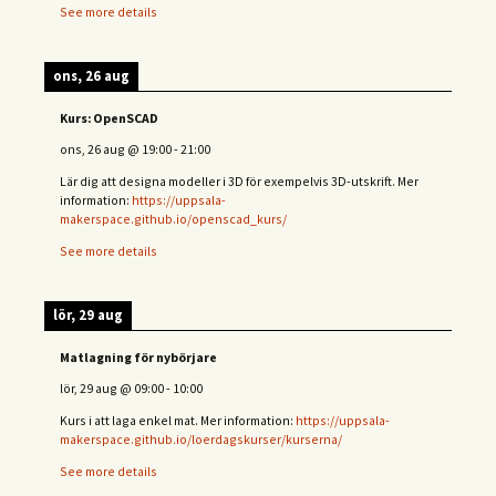
See more details
ons, 26 aug
Kurs: OpenSCAD
ons, 26 aug
@
19:00
-
21:00
Lär dig att designa modeller i 3D för exempelvis 3D-utskrift. Mer
information:
https://uppsala-
makerspace.github.io/openscad_kurs/
See more details
lör, 29 aug
Matlagning för nybörjare
lör, 29 aug
@
09:00
-
10:00
Kurs i att laga enkel mat. Mer information:
https://uppsala-
makerspace.github.io/loerdagskurser/kurserna/
See more details