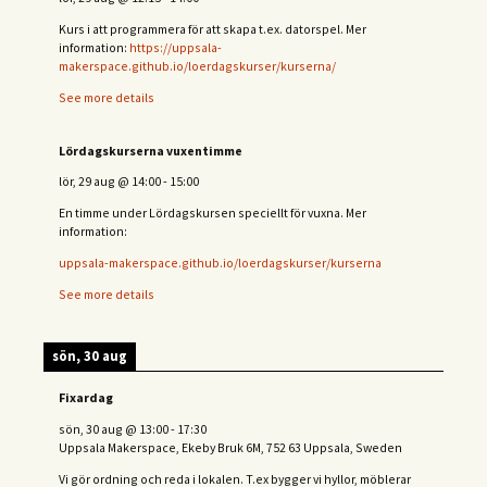
Kurs i att programmera för att skapa t.ex. datorspel. Mer
information:
https://uppsala-
makerspace.github.io/loerdagskurser/kurserna/
See more details
Lördagskurserna vuxentimme
lör, 29 aug
@
14:00
-
15:00
En timme under Lördagskursen speciellt för vuxna. Mer
information:
uppsala-makerspace.github.io/loerdagskurser/kurserna
See more details
sön, 30 aug
Fixardag
sön, 30 aug
@
13:00
-
17:30
Uppsala Makerspace, Ekeby Bruk 6M, 752 63 Uppsala, Sweden
Vi gör ordning och reda i lokalen. T.ex bygger vi hyllor, möblerar