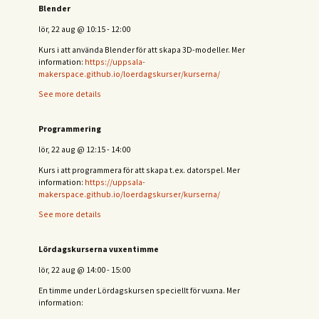
Blender
lör, 22 aug
@
10:15
-
12:00
Kurs i att använda Blender för att skapa 3D-modeller. Mer
information:
https://uppsala-
makerspace.github.io/loerdagskurser/kurserna/
See more details
Programmering
lör, 22 aug
@
12:15
-
14:00
Kurs i att programmera för att skapa t.ex. datorspel. Mer
information:
https://uppsala-
makerspace.github.io/loerdagskurser/kurserna/
See more details
Lördagskurserna vuxentimme
lör, 22 aug
@
14:00
-
15:00
En timme under Lördagskursen speciellt för vuxna. Mer
information: