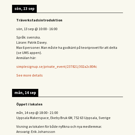
sön, 13 sep
Träverkstadsintroduktion
sön, 13 sep
@
10:00
-
16:00
Språk: svenska.
Lärare: Patrik Davey.
Max 6 personer. Man måste ha godkänt på teoriprovet för att delta
(se UMS appen).
Anmälan här:
simplesignup.se/private_event/237821/302a2c804c
See more details
mån, 14 sep
Öppet i lokalen
mån, 14 sep
@
18:00
-
21:00
Uppsala Makerspace, Ekeby Bruk 6M, 752 63 Uppsala, Sverige
Visning av lokalen för både nyfikna och nya medlemmar.
Ansvarig: Erik Johansson