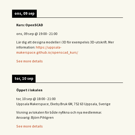
ons, 09 sep
Kurs: OpenSCAD
ons, 09 sep
@
19:00
-
21:00
Lär dig att designa modeller i 3D för exempelvis 3D-utskrift. Mer
information:
https://uppsala-
makerspace.github.io/openscad_kurs/
See more details
tor, 10 sep
Öppet i lokalen
tor, 10 sep
@
18:00
-
21:00
Uppsala Makerspace, Ekeby Bruk 6M, 752 63 Uppsala, Sverige
Visning av lokalen för både nyfikna och nya medlemmar.
Ansvarig: Björn Pihlgren
See more details