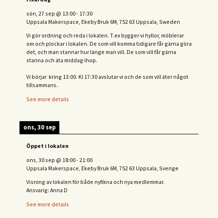
sön, 27 sep
@
13:00
-
17:30
Uppsala Makerspace, Ekeby Bruk 6M, 752 63 Uppsala, Sweden
Vi gör ordning och reda i lokalen. T.ex bygger vi hyllor, möblerar
om och plockar i lokalen. De som vill komma tidigare får gärna göra
det, och man stannar hur länge man vill. De som vill får gärna
stanna och äta middag ihop.
Vi börjar kring 13:00. Kl 17:30 avslutar vi och de s
om vill äter något
tillsammans.
See more details
ons, 30 sep
Öppet i lokalen
ons, 30 sep
@
18:00
-
21:00
Uppsala Makerspace, Ekeby Bruk 6M, 752 63 Uppsala, Sverige
Visning av lokalen för både nyfikna och nya medlemmar.
Ansvarig: Anna D
See more details