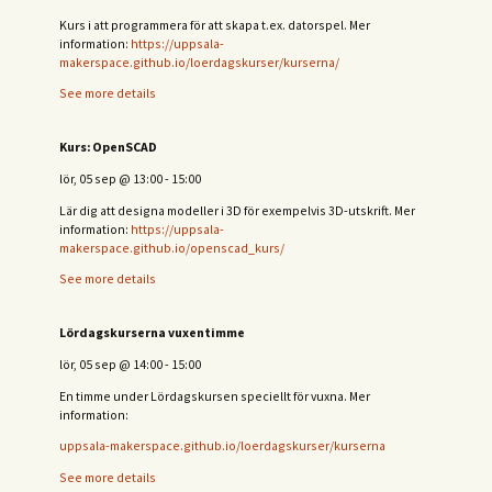
Kurs i att programmera för att skapa t.ex. datorspel. Mer
information:
https://uppsala-
makerspace.github.io/loerdagskurser/kurserna/
See more details
Kurs: OpenSCAD
lör, 05 sep
@
13:00
-
15:00
Lär dig att designa modeller i 3D för exempelvis 3D-utskrift. Mer
information:
https://uppsala-
makerspace.github.io/openscad_kurs/
See more details
Lördagskurserna vuxentimme
lör, 05 sep
@
14:00
-
15:00
En timme under Lördagskursen speciellt för vuxna. Mer
information:
uppsala-makerspace.github.io/loerdagskurser/kurserna
See more details