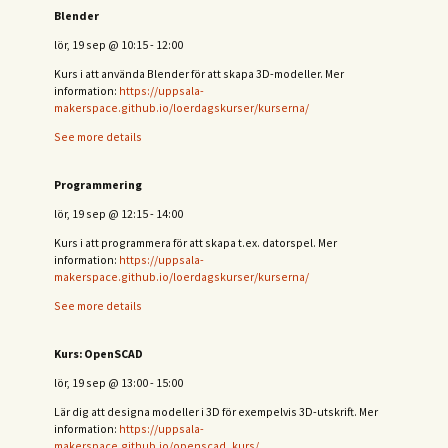
Blender
lör, 19 sep
@
10:15
-
12:00
Kurs i att använda Blender för att skapa 3D-modeller. Mer
information:
https://uppsala-
makerspace.github.io/loerdagskurser/kurserna/
See more details
Programmering
lör, 19 sep
@
12:15
-
14:00
Kurs i att programmera för att skapa t.ex. datorspel. Mer
information:
https://uppsala-
makerspace.github.io/loerdagskurser/kurserna/
See more details
Kurs: OpenSCAD
lör, 19 sep
@
13:00
-
15:00
Lär dig att designa modeller i 3D för exempelvis 3D-utskrift. Mer
information:
https://uppsala-
makerspace.github.io/openscad_kurs/