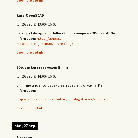
See more details
Kurs: OpenSCAD
lör, 26 sep
@
13:00
-
15:00
Lär dig att designa modeller i 3D för exempelvis 3D-utskrift. Mer
information:
https://uppsala-
makerspace.github.io/openscad_kurs/
See more details
Lördagskurserna vuxentimme
lör, 26 sep
@
14:00
-
15:00
En timme under Lördagskursen speciellt för vuxna. Mer
information:
uppsala-makerspace.github.io/loerdagskurser/kurserna
See more details
sön, 27 sep
Fixardag