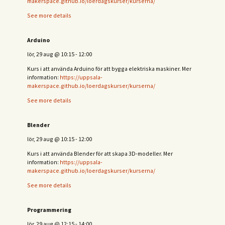
makerspace.github.io/loerdagskurser/kurserna/
See more details
Arduino
lör, 29 aug
@
10:15
-
12:00
Kurs i att använda Arduino för att bygga elektriska maskiner. Mer
information:
https://uppsala-
makerspace.github.io/loerdagskurser/kurserna/
See more details
Blender
lör, 29 aug
@
10:15
-
12:00
Kurs i att använda Blender för att skapa 3D-modeller. Mer
information:
https://uppsala-
makerspace.github.io/loerdagskurser/kurserna/
See more details
Programmering
lör, 29 aug
@
12:15
-
14:00