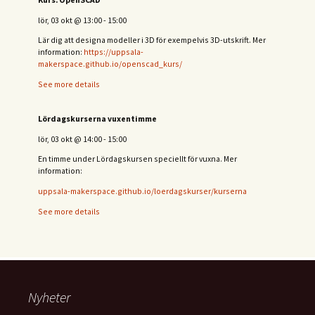
lör, 03 okt
@
13:00
-
15:00
Lär dig att designa modeller i 3D för exempelvis 3D-utskrift. Mer
information:
https://uppsala-
makerspace.github.io/openscad_kurs/
See more details
Lördagskurserna vuxentimme
lör, 03 okt
@
14:00
-
15:00
En timme under Lördagskursen speciellt för vuxna. Mer
information:
uppsala-makerspace.github.io/loerdagskurser/kurserna
See more details
Nyheter