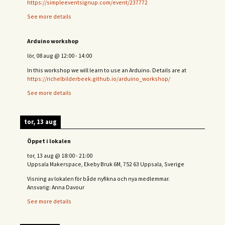
https://simpleeventsignup.com/event/237772
See more details
Arduino workshop
lör, 08 aug
@
12:00
-
14:00
In this workshop we will learn to use an Arduino. Details are at
https://richelbilderbeek.github.io/arduino_workshop/
See more details
tor, 13 aug
Öppet i lokalen
tor, 13 aug
@
18:00
-
21:00
Uppsala Makerspace, Ekeby Bruk 6M, 752 63 Uppsala, Sverige
Visning av lokalen för både nyfikna och nya medlemmar.
Ansvarig: Anna Davour
See more details