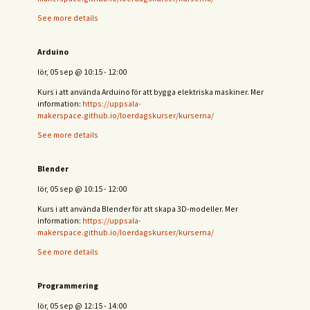
See more details
Arduino
lör, 05 sep
@
10:15
-
12:00
Kurs i att använda Arduino för att bygga elektriska maskiner. Mer
information:
https://uppsala-
makerspace.github.io/loerdagskurser/kurserna/
See more details
Blender
lör, 05 sep
@
10:15
-
12:00
Kurs i att använda Blender för att skapa 3D-modeller. Mer
information:
https://uppsala-
makerspace.github.io/loerdagskurser/kurserna/
See more details
Programmering
lör, 05 sep
@
12:15
-
14:00