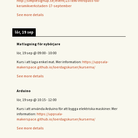
http://simplesignup.se/event/237896-intropass-till-
keramikverkstaden-17-september
See more details
lör, 19 sep
Matlagning för nybörjare
lör, 19 sep
@
09:00
-
10:00
Kurs i att laga enkel mat. Mer information:
https://uppsala-
makerspace.github.io/loerdagskurser/kurserna/
See more details
Arduino
lör, 19 sep
@
10:15
-
12:00
Kurs i att använda Arduino för att bygga elektriska maskiner. Mer
information:
https://uppsala-
makerspace.github.io/loerdagskurser/kurserna/
See more details