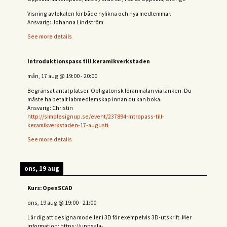
Visning av lokalen för både nyfikna och nya medlemmar.
Ansvarig: Johanna Lindström
See more details
Introduktionspass till keramikverkstaden
mån, 17 aug
@
19:00
-
20:00
Begränsat antal platser. Obligatorisk föranmälan via länken. Du
måste ha betalt labmedlemskap innan du kan boka.
Ansvarig: Christin
http://simplesignup.se/event/237894-intropass-till-
keramikverkstaden-17-augusti
See more details
ons, 19 aug
Kurs: OpenSCAD
ons, 19 aug
@
19:00
-
21:00
Lär dig att designa modeller i 3D för exempelvis 3D-utskrift. Mer
information: https://uppsala-