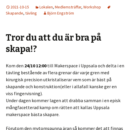
2021-10-15
Lokalen
,
Medlemsträffar
,
Workshop
Skapande
,
tävling
Björn Engström
Tror du att du är bra på
skapa!?
Kom den
24/10 12:00
till Makerspace i Uppsala och delta i en
tävling bestående av flera grenar där varje gren med
kirurgisk precision utkristaliserar vem som är bäst på
skapande och konstruktion(eller i allafall kanske ger en
viss fingervisning).
Under dagen kommer lagen att drabba samman i en episk
mångfacetterad kamp om rätten att kallas Uppsala
makerspace bästa skapare.
Förutom den mytomspunna äran så kommer det att finnas