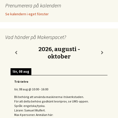
Prenumerera på kalendern
Se kalendern i eget fönster
Vad händer på Makerspacet?
2026, augusti -
oktober
lör, 08 aug
Trä-intro
lör, 08 aug
@
10:00
-
16:00
Bli behörig att använda maskinerna i träverkstaden.
För att delta behövs
godkänt teoriprov, se UMS-appen.
Språk: engelska/tyska.
Lärare: Samuel Wulfert.
Max 4 personer. Anmälan här: