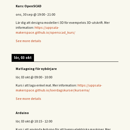
Kurs: OpenSCAD
ons, 30 sep
@
19:00
-
21:00
Lär dig att designa modeller i 3D för exempelvis 3D-utskrift. Mer
information:
https://uppsala-
makerspace.github.io/openscad_kurs/
See more details
lör, 03 okt
Matlagning för nybörjare
lör, 03 okt
@
09:00
-
10:00
Kurs i att laga enkel mat. Mer information:
https://uppsala-
makerspace.github.io/loerdagskurser/kurserna/
See more details
Arduino
lör, 03 okt
@
10:15
-
12:00
Kurs i att använda Arduino för att bygga elektriska maskiner. Mer