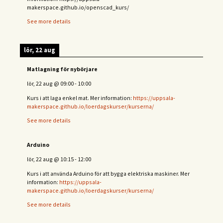
makerspace.github.io/openscad_kurs/
See more details
lör, 22 aug
Matlagning för nybörjare
lör, 22 aug
@
09:00
-
10:00
Kurs i att laga enkel mat. Mer information:
https://uppsala-
makerspace.github.io/loerdagskurser/kurserna/
See more details
Arduino
lör, 22 aug
@
10:15
-
12:00
Kurs i att använda Arduino för att bygga elektriska maskiner. Mer
information:
https://uppsala-
makerspace.github.io/loerdagskurser/kurserna/
See more details