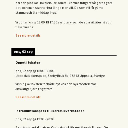
om och plockar i lokalen. De som vill komma tidigare får gärna göra
det, och man stannar hur länge man vill. De som vill får gärna
stanna och äta middag ihop.
Vi börjar kring 13:00. Kl 17:30 avslutar vi och de s
om vill äter något
tillsammans.
See more details
ons, 02 sep
Öppet i lokalen
ons, 02 sep
@
18:00
-
21:00
Uppsala Makerspace, Ekeby Bruk 6M, 752 63 Uppsala, Sverige
Visning av lokalen för både nyfikna och nya medlemmar.
Ansvarig: Björn Engström
See more details
Introduktionspass till keramikverkstaden
ons, 02 sep
@
19:00
-
20:00
Begränsat antal platser. Obligatorisk föranmälan via länken. Du