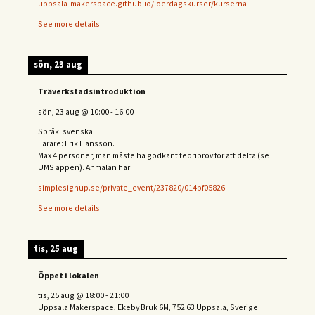
uppsala-makerspace.github.io/loerdagskurser/kurserna
See more details
sön, 23 aug
Träverkstadsintroduktion
sön, 23 aug
@
10:00
-
16:00
Språk: svenska.
Lärare: Erik Hansson.
Max 4 personer, man måste ha godkänt teoriprov för att delta (se
UMS appen). Anmälan här:
simplesignup.se/private_event/237820/014bf05826
See more details
tis, 25 aug
Öppet i lokalen
tis, 25 aug
@
18:00
-
21:00
Uppsala Makerspace, Ekeby Bruk 6M, 752 63 Uppsala, Sverige