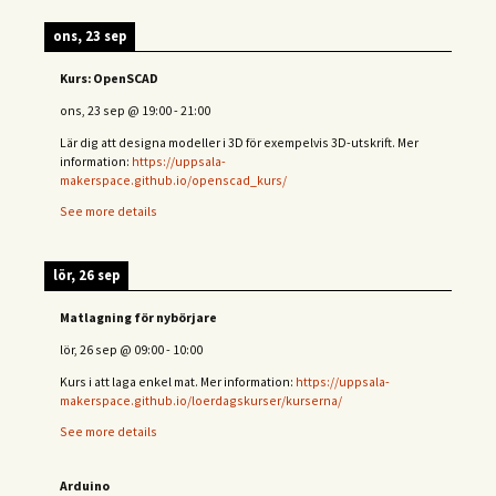
ons, 23 sep
Kurs: OpenSCAD
ons, 23 sep
@
19:00
-
21:00
Lär dig att designa modeller i 3D för exempelvis 3D-utskrift. Mer
information:
https://uppsala-
makerspace.github.io/openscad_kurs/
See more details
lör, 26 sep
Matlagning för nybörjare
lör, 26 sep
@
09:00
-
10:00
Kurs i att laga enkel mat. Mer information:
https://uppsala-
makerspace.github.io/loerdagskurser/kurserna/
See more details
Arduino