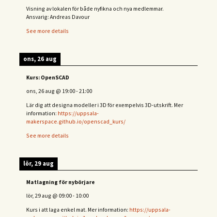
Visning av lokalen för både nyfikna och nya medlemmar.
Ansvarig: Andreas Davour
See more details
ons, 26 aug
Kurs: OpenSCAD
ons, 26 aug
@
19:00
-
21:00
Lär dig att designa modeller i 3D för exempelvis 3D-utskrift. Mer
information:
https://uppsala-
makerspace.github.io/openscad_kurs/
See more details
lör, 29 aug
Matlagning för nybörjare
lör, 29 aug
@
09:00
-
10:00
Kurs i att laga enkel mat. Mer information:
https://uppsala-