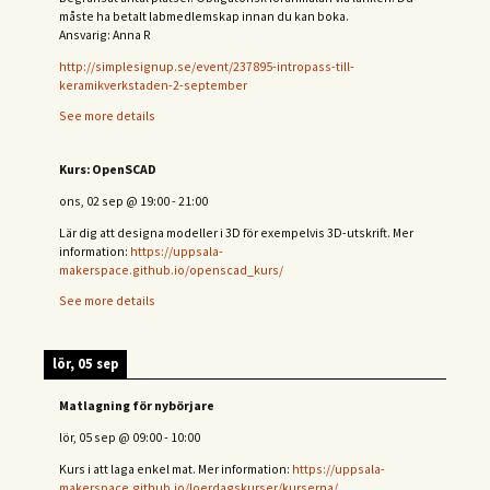
måste ha betalt labmedlemskap innan du kan boka.
Ansvarig: Anna R
http://simplesignup.se/event/237895-intropass-till-
keramikverkstaden-2-september
See more details
Kurs: OpenSCAD
ons, 02 sep
@
19:00
-
21:00
Lär dig att designa modeller i 3D för exempelvis 3D-utskrift. Mer
information:
https://uppsala-
makerspace.github.io/openscad_kurs/
See more details
lör, 05 sep
Matlagning för nybörjare
lör, 05 sep
@
09:00
-
10:00
Kurs i att laga enkel mat. Mer information:
https://uppsala-
makerspace.github.io/loerdagskurser/kurserna/