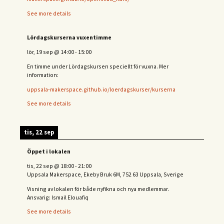
See more details
Lördagskurserna vuxentimme
lör, 19 sep
@
14:00
-
15:00
En timme under Lördagskursen speciellt för vuxna. Mer
information:
uppsala-makerspace.github.io/loerdagskurser/kurserna
See more details
tis, 22 sep
Öppet i lokalen
tis, 22 sep
@
18:00
-
21:00
Uppsala Makerspace, Ekeby Bruk 6M, 752 63 Uppsala, Sverige
Visning av lokalen för både nyfikna och nya medlemmar.
Ansvarig: Ismail Elouafiq
See more details