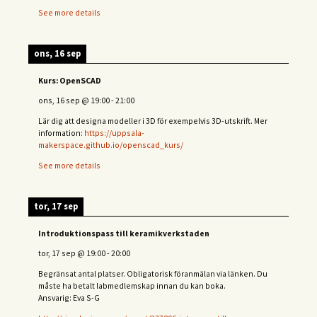
See more details
ons, 16 sep
Kurs: OpenSCAD
ons, 16 sep
@
19:00
-
21:00
Lär dig att designa modeller i 3D för exempelvis 3D-utskrift. Mer
information:
https://uppsala-
makerspace.github.io/openscad_kurs/
See more details
tor, 17 sep
Introduktionspass till keramikverkstaden
tor, 17 sep
@
19:00
-
20:00
Begränsat antal platser. Obligatorisk föranmälan via länken. Du
måste ha betalt labmedlemskap innan du kan boka.
Ansvarig: Eva S-G