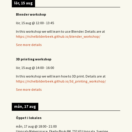
lör, 15 aug
Blender workshop
lör, 15 aug
@
12:00
-
13:45
In this workshop we will learn to use Blender. Details are at
https://richelbilderbeek.github.io/blender_workshop/
See more details
3D printing workshop
lör, 15 aug
@
14:00
-
16:00
In this workshop we will learn how to 3D print. Details are at
https://richelbilderbeek.github.io/3d_printing_workshop/
See more details
mån, 17 aug
Öppet i lokalen
mån, 17 aug
@
18:00
-
21:00
Uppsala Makerspace, Ekeby Bruk 6M, 752 63 Uppsala, Sverige