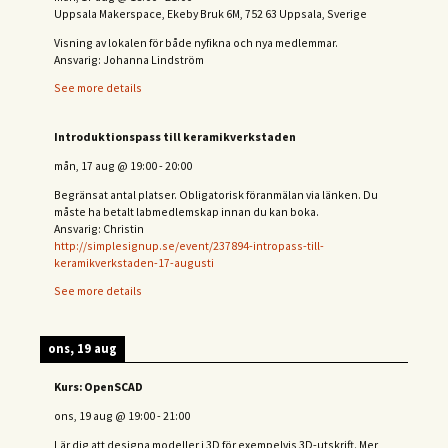
Uppsala Makerspace, Ekeby Bruk 6M, 752 63 Uppsala, Sverige
Visning av lokalen för både nyfikna och nya medlemmar.
Ansvarig: Johanna Lindström
See more details
Introduktionspass till keramikverkstaden
mån, 17 aug
@
19:00
-
20:00
Begränsat antal platser. Obligatorisk föranmälan via länken. Du
måste ha betalt labmedlemskap innan du kan boka.
Ansvarig: Christin
http://simplesignup.se/event/237894-intropass-till-
keramikverkstaden-17-augusti
See more details
ons, 19 aug
Kurs: OpenSCAD
ons, 19 aug
@
19:00
-
21:00
Lär dig att designa modeller i 3D för exempelvis 3D-utskrift. Mer