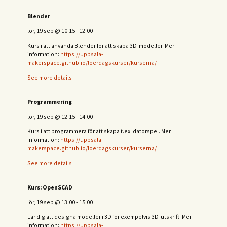
Blender
lör, 19 sep
@
10:15
-
12:00
Kurs i att använda Blender för att skapa 3D-modeller. Mer
information:
https://uppsala-
makerspace.github.io/loerdagskurser/kurserna/
See more details
Programmering
lör, 19 sep
@
12:15
-
14:00
Kurs i att programmera för att skapa t.ex. datorspel. Mer
information:
https://uppsala-
makerspace.github.io/loerdagskurser/kurserna/
See more details
Kurs: OpenSCAD
lör, 19 sep
@
13:00
-
15:00
Lär dig att designa modeller i 3D för exempelvis 3D-utskrift. Mer
information:
https://uppsala-