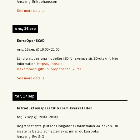
Ansvarig: Erik Johansson
See more details
ons, 16 sep
Kurs: OpenSCAD
ons, 16 sep
@
19:00
-
21:00
Lär dig att designa modeller i 3D för exempelvis 3D-utskrift. Mer
information:
https://uppsala-
makerspace.github.io/openscad_kurs/
See more details
tor, 17 sep
Introduktionspass till keramikverkstaden
tor, 17 sep
@
19:00
-
20:00
Begränsat antal platser. Obligatorisk föranmälan via länken. Du
måste ha betalt labmedlemskap innan du kan boka.
Ansvarig: Eva S-G