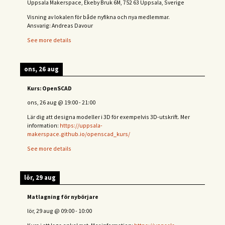
Uppsala Makerspace, Ekeby Bruk 6M, 752 63 Uppsala, Sverige
Visning av lokalen för både nyfikna och nya medlemmar.
Ansvarig: Andreas Davour
See more details
ons, 26 aug
Kurs: OpenSCAD
ons, 26 aug
@
19:00
-
21:00
Lär dig att designa modeller i 3D för exempelvis 3D-utskrift. Mer
information:
https://uppsala-
makerspace.github.io/openscad_kurs/
See more details
lör, 29 aug
Matlagning för nybörjare
lör, 29 aug
@
09:00
-
10:00