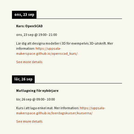
ons, 23 sep
Kurs: OpenSCAD
ons, 23 sep
@
19:00
-
21:00
Lär dig att designa modeller i 3D för exempelvis 3D-utskrift. Mer
information:
https://uppsala-
makerspace.github.io/openscad_kurs/
See more details
lör, 26 sep
Matlagning för nybörjare
lör, 26 sep
@
09:00
-
10:00
Kurs i att laga enkel mat. Mer information:
https://uppsala-
makerspace.github.io/loerdagskurser/kurserna/
See more details