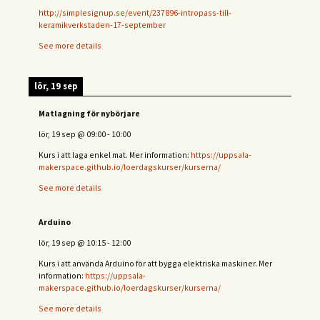
http://simplesignup.se/event/237896-intropass-till-
keramikverkstaden-17-september
See more details
lör, 19 sep
Matlagning för nybörjare
lör, 19 sep
@
09:00
-
10:00
Kurs i att laga enkel mat. Mer information:
https://uppsala-
makerspace.github.io/loerdagskurser/kurserna/
See more details
Arduino
lör, 19 sep
@
10:15
-
12:00
Kurs i att använda Arduino för att bygga elektriska maskiner. Mer
information:
https://uppsala-
makerspace.github.io/loerdagskurser/kurserna/
See more details