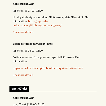
Kurs: OpenSCAD
lör, 03 okt
@
13:00
-
15:00
Lär dig att designa modeller i 3D för exempelvis 3D-utskrift. Mer
information:
https://uppsala-
makerspace.github.io/openscad_kurs/
See more details
Lördagskurserna vuxentimme
lör, 03 okt
@
14:00
-
15:00
En timme under Lördagskursen speciellt för vuxna. Mer
information:
uppsala-makerspace.github.io/loerdagskurser/kurserna
See more details
ons, 07 okt
Kurs: OpenSCAD
ons, 07 okt
@
19:00
-
21:00