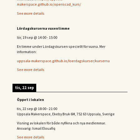
makerspace.github.io/openscad_kurs/
See more details
Lördagskurserna vuxentimme
lör, 19 sep
@
14:00
-
15:00
En timme under Lördagskursen speciellt för vuxna. Mer
information:
uppsala-makerspace.github.io/loerdagskurser/kurserna
See more details
tis, 22 sep
Öppet i lokalen
tis, 22 sep
@
18:00
-
21:00
Uppsala Makerspace, Ekeby Bruk 6M, 752 63 Uppsala, Sverige
Visning av lokalen för både nyfikna och nya medlemmar.
Ansvarig: Ismail Elouafiq
See more details