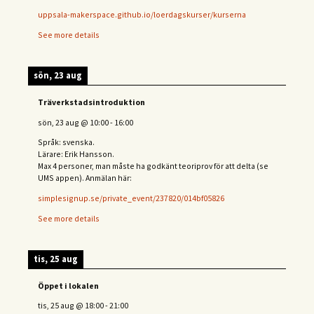
uppsala-makerspace.github.io/loerdagskurser/kurserna
See more details
sön, 23 aug
Träverkstadsintroduktion
sön, 23 aug
@
10:00
-
16:00
Språk: svenska.
Lärare: Erik Hansson.
Max 4 personer, man måste ha godkänt teoriprov för att delta (se
UMS appen). Anmälan här:
simplesignup.se/private_event/237820/014bf05826
See more details
tis, 25 aug
Öppet i lokalen
tis, 25 aug
@
18:00
-
21:00