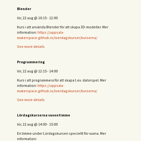
Blender
lör, 22 aug
@
10:15
-
12:00
Kurs i att använda Blender för att skapa 3D-modeller. Mer
information:
https://uppsala-
makerspace.github.io/loerdagskurser/kurserna/
See more details
Programmering
lör, 22 aug
@
12:15
-
14:00
Kurs i att programmera för att skapa t.ex. datorspel. Mer
information:
https://uppsala-
makerspace.github.io/loerdagskurser/kurserna/
See more details
Lördagskurserna vuxentimme
lör, 22 aug
@
14:00
-
15:00
En timme under Lördagskursen speciellt för vuxna. Mer
information: