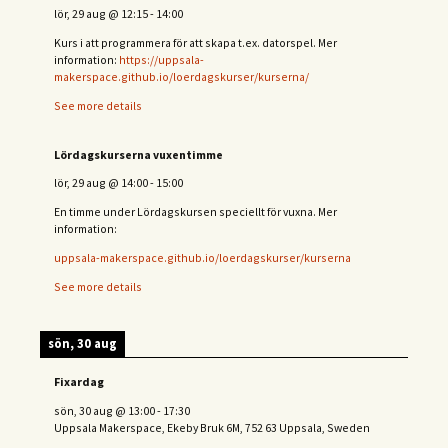
lör, 29 aug
@
12:15
-
14:00
Kurs i att programmera för att skapa t.ex. datorspel. Mer
information:
https://uppsala-
makerspace.github.io/loerdagskurser/kurserna/
See more details
Lördagskurserna vuxentimme
lör, 29 aug
@
14:00
-
15:00
En timme under Lördagskursen speciellt för vuxna. Mer
information:
uppsala-makerspace.github.io/loerdagskurser/kurserna
See more details
sön, 30 aug
Fixardag
sön, 30 aug
@
13:00
-
17:30
Uppsala Makerspace, Ekeby Bruk 6M, 752 63 Uppsala, Sweden