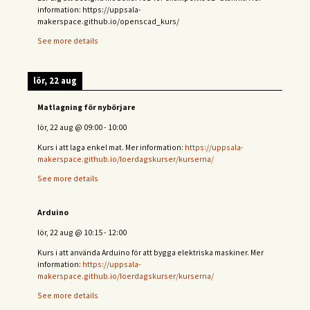
information: https://uppsala-
makerspace.github.io/openscad_kurs/
See more details
lör, 22 aug
Matlagning för nybörjare
lör, 22 aug
@
09:00
-
10:00
Kurs i att laga enkel mat. Mer information:
https://uppsala-
makerspace.github.io/loerdagskurser/kurserna/
See more details
Arduino
lör, 22 aug
@
10:15
-
12:00
Kurs i att använda Arduino för att bygga elektriska maskiner. Mer
information:
https://uppsala-
makerspace.github.io/loerdagskurser/kurserna/
See more details