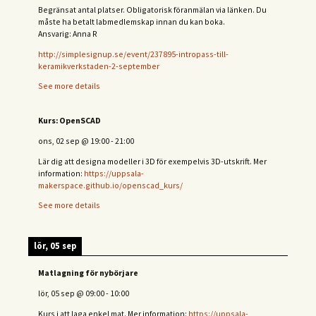
Begränsat antal platser. Obligatorisk föranmälan via länken. Du
måste ha betalt labmedlemskap innan du kan boka.
Ansvarig: Anna R
http://simplesignup.se/event/237895-intropass-till-
keramikverkstaden-2-september
See more details
Kurs: OpenSCAD
ons, 02 sep
@
19:00
-
21:00
Lär dig att designa modeller i 3D för exempelvis 3D-utskrift. Mer
information:
https://uppsala-
makerspace.github.io/openscad_kurs/
See more details
lör, 05 sep
Matlagning för nybörjare
lör, 05 sep
@
09:00
-
10:00
Kurs i att laga enkel mat. Mer information:
https://uppsala-