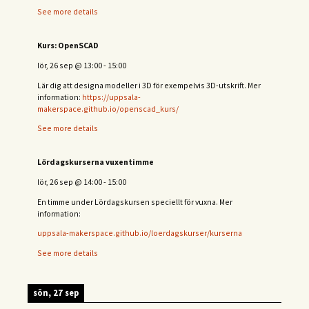
See more details
Kurs: OpenSCAD
lör, 26 sep
@
13:00
-
15:00
Lär dig att designa modeller i 3D för exempelvis 3D-utskrift. Mer
information:
https://uppsala-
makerspace.github.io/openscad_kurs/
See more details
Lördagskurserna vuxentimme
lör, 26 sep
@
14:00
-
15:00
En timme under Lördagskursen speciellt för vuxna. Mer
information:
uppsala-makerspace.github.io/loerdagskurser/kurserna
See more details
sön, 27 sep