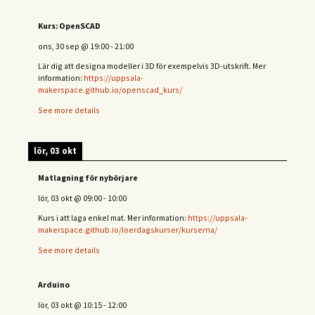
Kurs: OpenSCAD
ons, 30 sep
@
19:00
-
21:00
Lär dig att designa modeller i 3D för exempelvis 3D-utskrift. Mer
information:
https://uppsala-
makerspace.github.io/openscad_kurs/
See more details
lör, 03 okt
Matlagning för nybörjare
lör, 03 okt
@
09:00
-
10:00
Kurs i att laga enkel mat. Mer information:
https://uppsala-
makerspace.github.io/loerdagskurser/kurserna/
See more details
Arduino
lör, 03 okt
@
10:15
-
12:00