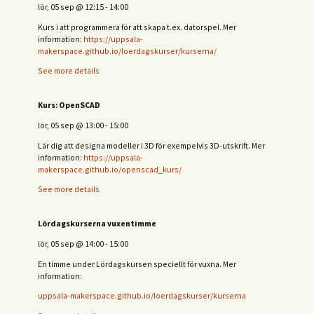
lör, 05 sep
@
12:15
-
14:00
Kurs i att programmera för att skapa t.ex. datorspel. Mer
information:
https://uppsala-
makerspace.github.io/loerdagskurser/kurserna/
See more details
Kurs: OpenSCAD
lör, 05 sep
@
13:00
-
15:00
Lär dig att designa modeller i 3D för exempelvis 3D-utskrift. Mer
information:
https://uppsala-
makerspace.github.io/openscad_kurs/
See more details
Lördagskurserna vuxentimme
lör, 05 sep
@
14:00
-
15:00
En timme under Lördagskursen speciellt för vuxna. Mer
information:
uppsala-makerspace.github.io/loerdagskurser/kurserna