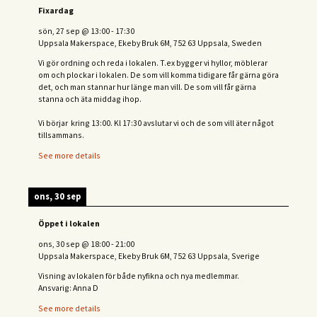
Fixardag
sön, 27 sep
@
13:00
-
17:30
Uppsala Makerspace, Ekeby Bruk 6M, 752 63 Uppsala, Sweden
Vi gör ordning och reda i lokalen. T.ex bygger vi hyllor, möblerar
om och plockar i lokalen. De som vill komma tidigare får gärna göra
det, och man stannar hur länge man vill. De som vill får gärna
stanna och äta middag ihop.
Vi börjar kring 13:00. Kl 17:30 avslutar vi och de s
om vill äter något
tillsammans.
See more details
ons, 30 sep
Öppet i lokalen
ons, 30 sep
@
18:00
-
21:00
Uppsala Makerspace, Ekeby Bruk 6M, 752 63 Uppsala, Sverige
Visning av lokalen för både nyfikna och nya medlemmar.
Ansvarig: Anna D
See more details