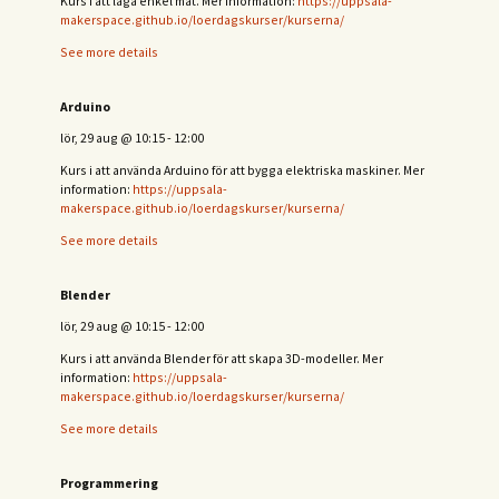
Kurs i att laga enkel mat. Mer information:
https://uppsala-
makerspace.github.io/loerdagskurser/kurserna/
See more details
Arduino
lör, 29 aug
@
10:15
-
12:00
Kurs i att använda Arduino för att bygga elektriska maskiner. Mer
information:
https://uppsala-
makerspace.github.io/loerdagskurser/kurserna/
See more details
Blender
lör, 29 aug
@
10:15
-
12:00
Kurs i att använda Blender för att skapa 3D-modeller. Mer
information:
https://uppsala-
makerspace.github.io/loerdagskurser/kurserna/
See more details
Programmering