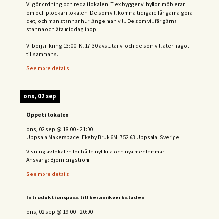
Vi gör ordning och reda i lokalen. T.ex bygger vi hyllor, möblerar
om och plockar i lokalen. De som vill komma tidigare får gärna göra
det, och man stannar hur länge man vill. De som vill får gärna
stanna och äta middag ihop.
Vi börjar kring 13:00. Kl 17:30 avslutar vi och de s
om vill äter något
tillsammans.
See more details
ons, 02 sep
Öppet i lokalen
ons, 02 sep
@
18:00
-
21:00
Uppsala Makerspace, Ekeby Bruk 6M, 752 63 Uppsala, Sverige
Visning av lokalen för både nyfikna och nya medlemmar.
Ansvarig: Björn Engström
See more details
Introduktionspass till keramikverkstaden
ons, 02 sep
@
19:00
-
20:00