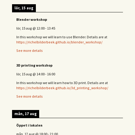
lör, 15 aug
Blender workshop
lör, 15 aug
@
12:00
-
13:45
In this workshop we will learn to use Blender. Details are at
https://richelbilderbeek.github.io/blender_workshop/
See more details
3D printing workshop
lör, 15 aug
@
14:00
-
16:00
In this workshop we will learn how to 3D print. Details are at
https://richelbilderbeek.github.io/3d_printing_workshop/
See more details
mån, 17 aug
Öppet i lokalen
mån, 17 aug
@
18:00
-
21:00