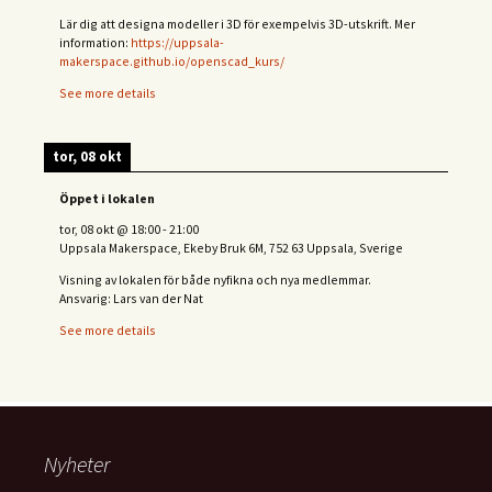
Lär dig att designa modeller i 3D för exempelvis 3D-utskrift. Mer
information:
https://uppsala-
makerspace.github.io/openscad_kurs/
See more details
tor, 08 okt
Öppet i lokalen
tor, 08 okt
@
18:00
-
21:00
Uppsala Makerspace, Ekeby Bruk 6M, 752 63 Uppsala, Sverige
Visning av lokalen för både nyfikna och nya medlemmar.
Ansvarig: Lars van der Nat
See more details
Nyheter