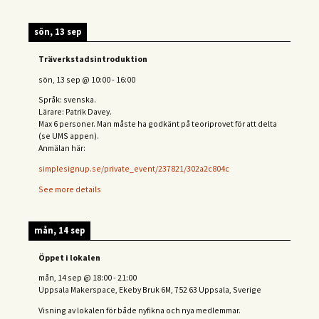
sön, 13 sep
Träverkstadsintroduktion
sön, 13 sep
@
10:00
-
16:00
Språk: svenska.
Lärare: Patrik Davey.
Max 6 personer. Man måste ha godkänt på teoriprovet för att delta
(se UMS appen).
Anmälan här:
simplesignup.se/private_event/237821/302a2c804c
See more details
mån, 14 sep
Öppet i lokalen
mån, 14 sep
@
18:00
-
21:00
Uppsala Makerspace, Ekeby Bruk 6M, 752 63 Uppsala, Sverige
Visning av lokalen för både nyfikna och nya medlemmar.