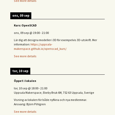
See more details
ons, 09 sep
Kurs: OpenSCAD
ons, 09 sep
@
19:00
-
21:00
Lär dig att designa modeller i 3D för exempelvis 3D-utskrift. Mer
information:
https://uppsala-
makerspace.github.io/openscad_kurs/
See more details
tor, 10 sep
Öppet i lokalen
tor, 10 sep
@
18:00
-
21:00
Uppsala Makerspace, Ekeby Bruk 6M, 752 63 Uppsala, Sverige
Visning av lokalen för både nyfikna och nya medlemmar.
Ansvarig: Björn Pihlgren
See more details