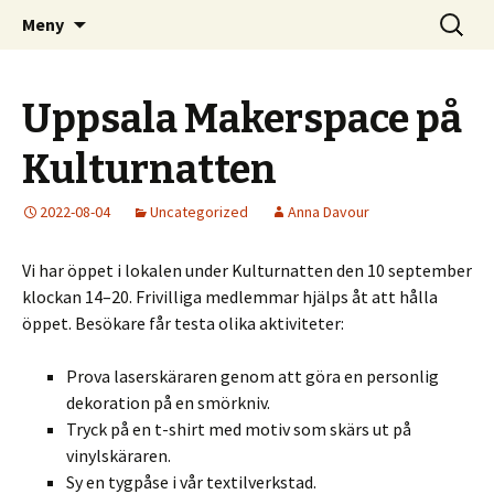
Kom och skapa i Uppsala!
Hoppa
Sök
Uppsala Makerspace
Meny
till
efter:
innehåll
Uppsala Makerspace på
Kulturnatten
2022-08-04
Uncategorized
Anna Davour
Vi har öppet i lokalen under Kulturnatten den 10 september
klockan 14–20. Frivilliga medlemmar hjälps åt att hålla
öppet. Besökare får testa olika aktiviteter:
Prova laserskäraren genom att göra en personlig
dekoration på en smörkniv.
Tryck på en t-shirt med motiv som skärs ut på
vinylskäraren.
Sy en tygpåse i vår textilverkstad.