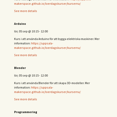
makerspace.github.io/loerdagskurser/kurserna/
See more details
Arduino
lör, 05 sep
@
10:15
-
12:00
Kurs i att använda Arduino för att bygga elektriska maskiner. Mer
information:
https://uppsala-
makerspace.github.io/loerdagskurser/kurserna/
See more details
Blender
lör, 05 sep
@
10:15
-
12:00
Kurs i att använda Blender för att skapa 3D-modeller. Mer
information:
https://uppsala-
makerspace.github.io/loerdagskurser/kurserna/
See more details
Programmering