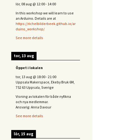
lör, 08 aug
@
12:00
-
14:00
In this workshop we will learn to use
an Arduino. Details are at
https://richelbilderbeek.github.io/ar
duino_workshop/
See more details
tor, 13 aug
Öppet i lokalen
tor, 13 aug
@
18:00
-
21:00
Uppsala Makerspace, Ekeby Bruk 6M,
752 63 Uppsala, Sverige
Visning av lokalen för både nyfikna
och nya medlemmar.
Ansvarig: Anna Davour
See more details
lör, 15 aug