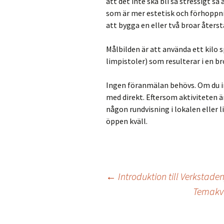
att det inte ska bli så stressigt så
som är mer estetisk och förhoppn
att bygga en eller två broar återstå
Målbilden är att använda ett kilo 
limpistoler) som resulterar i en b
Ingen föranmälan behövs. Om du in
med direkt. Eftersom aktiviteten
någon rundvisning i lokalen eller l
öppen kväll.
Inläggsnavigering
←
Introduktion till Verkstad
Temakvä