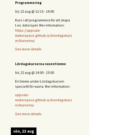
Programmering
lör, 22 aug
@
12:15
-
14:00
Kurs i att programmera för att skapa
t.ex. datorspel. Mer information:
https://uppsala-
makerspace.github.io/loerdagskurs
er/kurserna/
See more details
Lördagskurserna vuxentimme
lör, 22 aug
@
14:00
-
15:00
En timme under Lördagskursen
speciellt för vuxna. Mer information:
uppsala-
makerspace.github.io/loerdagskurs
er/kurserna
See more details
sön, 23 aug