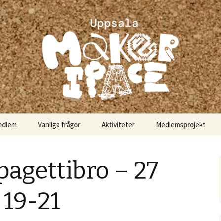
akerspace
edlem
Vanliga frågor
Aktiviteter
Medlemsprojekt
pagettibro – 27
 19-21