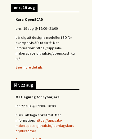
ons, 19 aug
Kurs: OpenSCAD
ons, 19 aug
@
19:00
-
21:00
Lär dig att designa modeller i 3D för
exempelvis 3D-utskrift. Mer
information: https://uppsala-
makerspace.github.io/openscad_ku
rs/
See more details
lör, 22 aug
Matlagning för nybörjare
lör, 22 aug
@
09:00
-
10:00
Kurs i att laga enkel mat. Mer
information:
https://uppsala-
makerspace.github.io/loerdagskurs
er/kurserna/