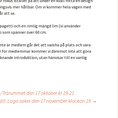
 är fokus istället på att under en kväll hitta en design
ingsvis mer hållbar. Om vi kommer hela vägen med
r att se.
spagetti och en rimlig mängd lim (vi använder
ro som spänner över 60 cm.
te är medlem går det att swisha på plats och vara
 är för medlemmar kommer vi däremot inte att göra
iknande introduktion, utan hänvisar till en vanlig
en/Trärummet den 17 oktober kl 19-21
ll: Laga saker den 17 november klockan 19
→