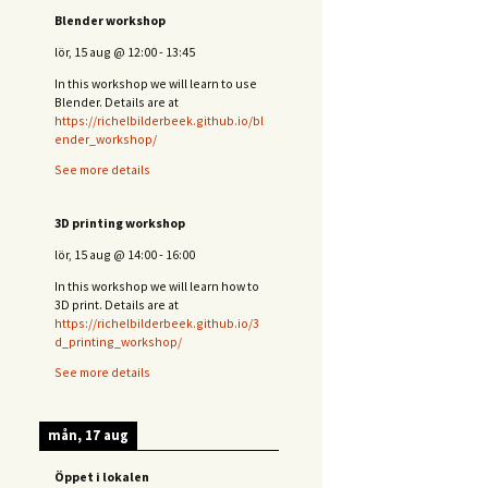
Blender workshop
lör, 15 aug
@
12:00
-
13:45
In this workshop we will learn to use
Blender. Details are at
https://richelbilderbeek.github.io/bl
ender_workshop/
See more details
3D printing workshop
lör, 15 aug
@
14:00
-
16:00
In this workshop we will learn how to
3D print. Details are at
https://richelbilderbeek.github.io/3
d_printing_workshop/
See more details
mån, 17 aug
Öppet i lokalen