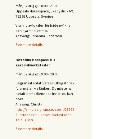
mån, 17 aug
@
18:00
-
21:00
Uppsala Makerspace, Ekeby Bruk 6M,
752 63 Uppsala, Sverige
Visning av lokalen för både nyfikna
och nya medlemmar.
Ansvarig: Johanna Lindström
See more details
Introduktionspass till
keramikverkstaden
mån, 17 aug
@
19:00
-
20:00
Begränsat antal platser. Obligatorisk
föranmälan via länken. Du måste ha
betalt labmedlemskap innan du kan
boka.
Ansvarig: Christin
http://simplesignup.se/event/23789
4-intropass-till-keramikverkstaden-
17-augusti
See more details