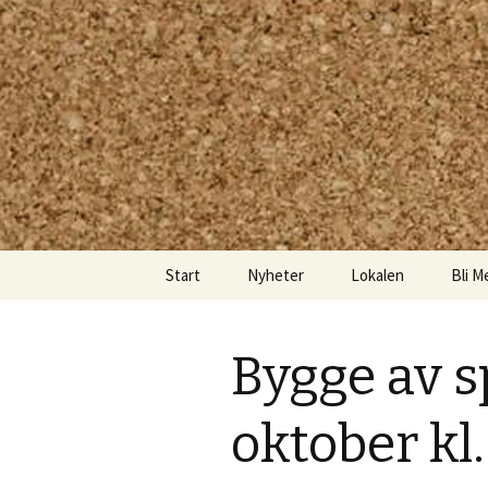
Kom och skapa i Uppsala!
Uppsala M
Hoppa
Start
Nyheter
Lokalen
Bli M
till
innehåll
Bygge av s
oktober kl.