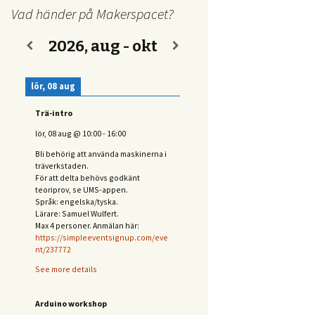
Vad händer på Makerspacet?
2026, aug - okt
lör, 08 aug
Trä-intro
lör, 08 aug
@
10:00
-
16:00
Bli behörig att använda maskinerna i
träverkstaden.
För att delta behövs
godkänt
teoriprov, se UMS-appen.
Språk: engelska/tyska.
Lärare: Samuel Wulfert.
Max 4 personer. Anmälan här:
https://simpleeventsignup.com/eve
nt/237772
See more details
Arduino workshop