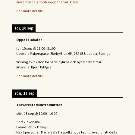
makerspace.github.io/openscad_kurs/
See more details
tor, 10 sep
Öppet i lokalen
tor, 10 sep
@
18:00
-
21:00
Uppsala Makerspace, Ekeby Bruk 6M, 752 63 Uppsala, Sverige
Visning av lokalen för både nyfikna och nya medlemmar.
Ansvarig: Björn Pihlgren
See more details
sön, 13 sep
Träverkstadsintroduktion
sön, 13 sep
@
10:00
-
16:00
Språk: svenska.
Lärare: Patrik Davey.
Max 6 personer. Man måste ha godkänt på teoriprovet för att delta