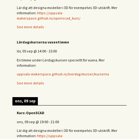
Lär dig att designa modeller i 3D för exempelvis 3D-utskrift. Mer
information:
https://uppsala-
makerspace.github.io/openscad_kurs/
See more details
Lördagskurserna vuxentimme
lör, 05 sep
@
14:00
-
15:00
En timme under Lördagskursen speciellt för vuxna. Mer
information:
uppsala-makerspace.github.io/loerdagskurser/kurserna
See more details
ons, 09 sep
Kurs: OpenSCAD
ons, 09 sep
@
19:00
-
21:00
Lär dig att designa modeller i 3D för exempelvis 3D-utskrift. Mer
information:
https://uppsala-