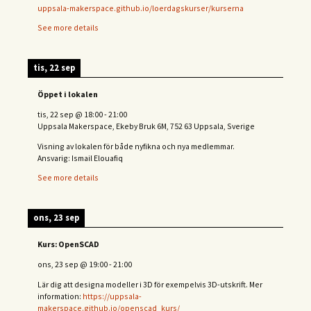
uppsala-makerspace.github.io/loerdagskurser/kurserna
See more details
tis, 22 sep
Öppet i lokalen
tis, 22 sep
@
18:00
-
21:00
Uppsala Makerspace, Ekeby Bruk 6M, 752 63 Uppsala, Sverige
Visning av lokalen för både nyfikna och nya medlemmar.
Ansvarig: Ismail Elouafiq
See more details
ons, 23 sep
Kurs: OpenSCAD
ons, 23 sep
@
19:00
-
21:00
Lär dig att designa modeller i 3D för exempelvis 3D-utskrift. Mer
information:
https://uppsala-
makerspace.github.io/openscad_kurs/