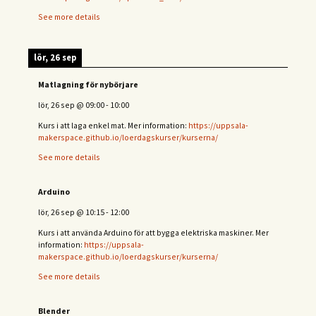
See more details
lör, 26 sep
Matlagning för nybörjare
lör, 26 sep
@
09:00
-
10:00
Kurs i att laga enkel mat. Mer information:
https://uppsala-
makerspace.github.io/loerdagskurser/kurserna/
See more details
Arduino
lör, 26 sep
@
10:15
-
12:00
Kurs i att använda Arduino för att bygga elektriska maskiner. Mer
information:
https://uppsala-
makerspace.github.io/loerdagskurser/kurserna/
See more details
Blender