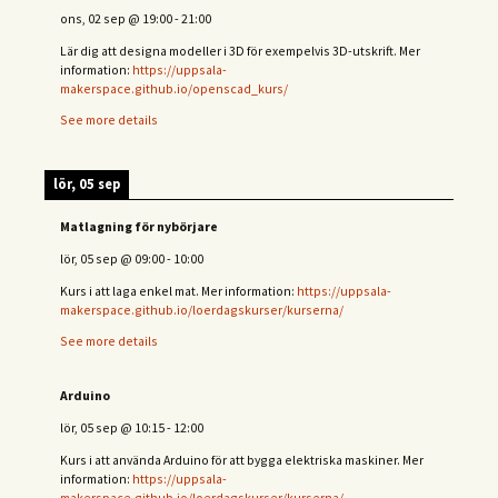
ons, 02 sep
@
19:00
-
21:00
Lär dig att designa modeller i 3D för exempelvis 3D-utskrift. Mer
information:
https://uppsala-
makerspace.github.io/openscad_kurs/
See more details
lör, 05 sep
Matlagning för nybörjare
lör, 05 sep
@
09:00
-
10:00
Kurs i att laga enkel mat. Mer information:
https://uppsala-
makerspace.github.io/loerdagskurser/kurserna/
See more details
Arduino
lör, 05 sep
@
10:15
-
12:00
Kurs i att använda Arduino för att bygga elektriska maskiner. Mer
information:
https://uppsala-
makerspace.github.io/loerdagskurser/kurserna/