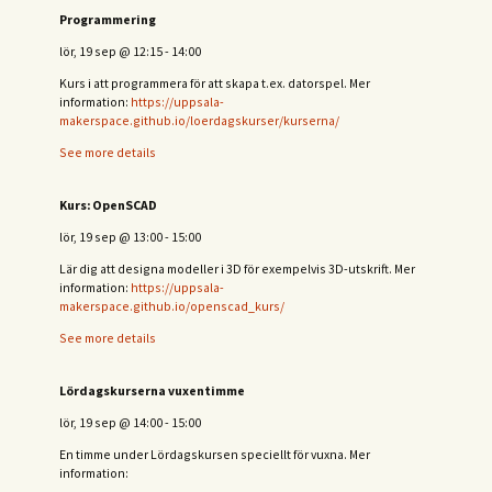
Programmering
lör, 19 sep
@
12:15
-
14:00
Kurs i att programmera för att skapa t.ex. datorspel. Mer
information:
https://uppsala-
makerspace.github.io/loerdagskurser/kurserna/
See more details
Kurs: OpenSCAD
lör, 19 sep
@
13:00
-
15:00
Lär dig att designa modeller i 3D för exempelvis 3D-utskrift. Mer
information:
https://uppsala-
makerspace.github.io/openscad_kurs/
See more details
Lördagskurserna vuxentimme
lör, 19 sep
@
14:00
-
15:00
En timme under Lördagskursen speciellt för vuxna. Mer
information: