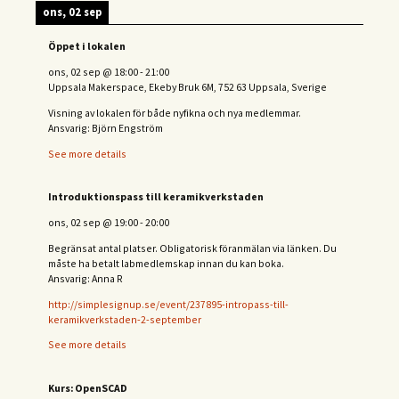
ons, 02 sep
Öppet i lokalen
ons, 02 sep
@
18:00
-
21:00
Uppsala Makerspace, Ekeby Bruk 6M, 752 63 Uppsala, Sverige
Visning av lokalen för både nyfikna och nya medlemmar.
Ansvarig: Björn Engström
See more details
Introduktionspass till keramikverkstaden
ons, 02 sep
@
19:00
-
20:00
Begränsat antal platser. Obligatorisk föranmälan via länken. Du
måste ha betalt labmedlemskap innan du kan boka.
Ansvarig: Anna R
http://simplesignup.se/event/237895-intropass-till-
keramikverkstaden-2-september
See more details
Kurs: OpenSCAD