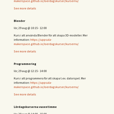
makerspace.github.io/loerdagskurser/kurserna/
See more details
Blender
lör, 29 aug
@
10:15
-
12:00
Kurs i att använda Blender för att skapa 3D-modeller. Mer
information:
https://uppsala-
makerspace.github.io/loerdagskurser/kurserna/
See more details
Programmering
lör, 29 aug
@
12:15
-
14:00
Kurs i att programmera för att skapa t.ex. datorspel. Mer
information:
https://uppsala-
makerspace.github.io/loerdagskurser/kurserna/
See more details
Lördagskurserna vuxentimme
lör, 29 aug
@
14:00
-
15:00