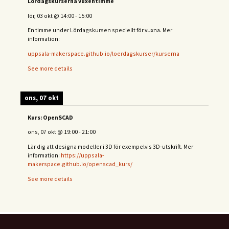
Lördagskurserna vuxentimme
lör, 03 okt
@
14:00
-
15:00
En timme under Lördagskursen speciellt för vuxna. Mer
information:
uppsala-makerspace.github.io/loerdagskurser/kurserna
See more details
ons, 07 okt
Kurs: OpenSCAD
ons, 07 okt
@
19:00
-
21:00
Lär dig att designa modeller i 3D för exempelvis 3D-utskrift. Mer
information:
https://uppsala-
makerspace.github.io/openscad_kurs/
See more details