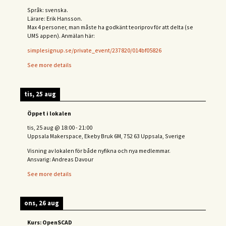
Språk: svenska.
Lärare: Erik Hansson.
Max 4 personer, man måste ha godkänt teoriprov för att delta (se
UMS appen). Anmälan här:
simplesignup.se/private_event/237820/014bf05826
See more details
tis, 25 aug
Öppet i lokalen
tis, 25 aug
@
18:00
-
21:00
Uppsala Makerspace, Ekeby Bruk 6M, 752 63 Uppsala, Sverige
Visning av lokalen för både nyfikna och nya medlemmar.
Ansvarig: Andreas Davour
See more details
ons, 26 aug
Kurs: OpenSCAD