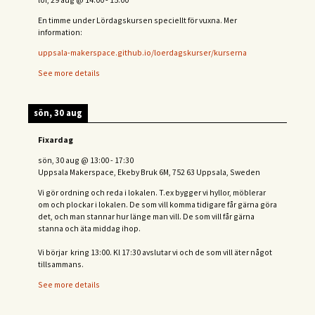
En timme under Lördagskursen speciellt för vuxna. Mer
information:
uppsala-makerspace.github.io/loerdagskurser/kurserna
See more details
sön, 30 aug
Fixardag
sön, 30 aug
@
13:00
-
17:30
Uppsala Makerspace, Ekeby Bruk 6M, 752 63 Uppsala, Sweden
Vi gör ordning och reda i lokalen. T.ex bygger vi hyllor, möblerar
om och plockar i lokalen. De som vill komma tidigare får gärna göra
det, och man stannar hur länge man vill. De som vill får gärna
stanna och äta middag ihop.
Vi börjar kring 13:00. Kl 17:30 avslutar vi och de s
om vill äter något
tillsammans.
See more details