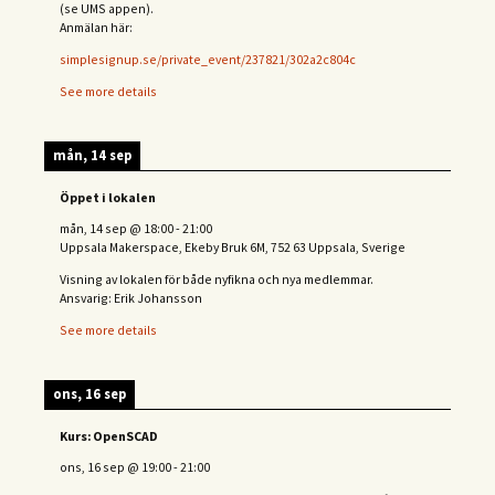
(se UMS appen).
Anmälan här:
simplesignup.se/private_event/237821/302a2c804c
See more details
mån, 14 sep
Öppet i lokalen
mån, 14 sep
@
18:00
-
21:00
Uppsala Makerspace, Ekeby Bruk 6M, 752 63 Uppsala, Sverige
Visning av lokalen för både nyfikna och nya medlemmar.
Ansvarig: Erik Johansson
See more details
ons, 16 sep
Kurs: OpenSCAD
ons, 16 sep
@
19:00
-
21:00