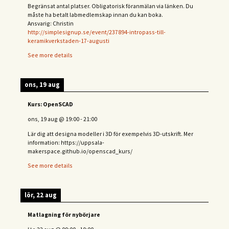
Begränsat antal platser. Obligatorisk föranmälan via länken. Du
måste ha betalt labmedlemskap innan du kan boka.
Ansvarig: Christin
http://simplesignup.se/event/237894-intropass-till-
keramikverkstaden-17-augusti
See more details
ons, 19 aug
Kurs: OpenSCAD
ons, 19 aug
@
19:00
-
21:00
Lär dig att designa modeller i 3D för exempelvis 3D-utskrift. Mer
information: https://uppsala-
makerspace.github.io/openscad_kurs/
See more details
lör, 22 aug
Matlagning för nybörjare