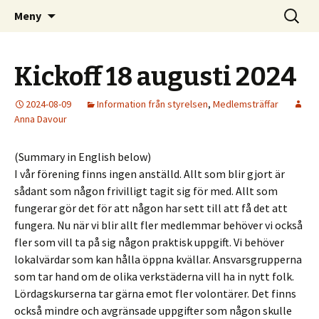
Kom och skapa i Uppsala!
Hoppa
Sök
Uppsala Makerspace
Meny
till
efter:
innehåll
Kickoff 18 augusti 2024
2024-08-09
Information från styrelsen
,
Medlemsträffar
Anna Davour
(Summary in English below)
I vår förening finns ingen anställd. Allt som blir gjort är
sådant som någon frivilligt tagit sig för med. Allt som
fungerar gör det för att någon har sett till att få det att
fungera. Nu när vi blir allt fler medlemmar behöver vi också
fler som vill ta på sig någon praktisk uppgift. Vi behöver
lokalvärdar som kan hålla öppna kvällar. Ansvarsgrupperna
som tar hand om de olika verkstäderna vill ha in nytt folk.
Lördagskurserna tar gärna emot fler volontärer. Det finns
också mindre och avgränsade uppgifter som någon skulle