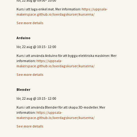
lör, 22 aug
@
09:00
-
10:00
Kurs i att laga enkel mat. Mer information:
https://uppsala-
makerspace.github.io/loerdagskurser/kurserna/
See more details
Arduino
lör, 22 aug
@
10:15
-
12:00
Kurs i att använda Arduino för att bygga elektriska maskiner. Mer
information:
https://uppsala-
makerspace.github.io/loerdagskurser/kurserna/
See more details
Blender
lör, 22 aug
@
10:15
-
12:00
Kurs i att använda Blender för att skapa 3D-modeller. Mer
information:
https://uppsala-
makerspace.github.io/loerdagskurser/kurserna/
See more details