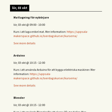
lör, 03 okt
Matlagning för nybörjare
lör, 03 okt
@
09:00
-
10:00
Kurs i att laga enkel mat. Mer information:
https://uppsala-
makerspace.github.io/loerdagskurser/kurserna/
See more details
Arduino
lör, 03 okt
@
10:15
-
12:00
Kurs i att använda Arduino för att bygga elektriska maskiner. Mer
information:
https://uppsala-
makerspace.github.io/loerdagskurser/kurserna/
See more details
Blender
lör, 03 okt
@
10:15
-
12:00
Kurs i att använda Blender för att skapa 3D-modeller. Mer