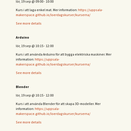
lör, 19 sep
@
09:00
-
10:00
Kurs i att laga enkel mat. Mer information:
https://uppsala-
makerspace.github.io/loerdagskurser/kurserna/
See more details
Arduino
lör, 19 sep
@
10:15
-
12:00
Kurs i att använda Arduino för att bygga elektriska maskiner. Mer
information:
https://uppsala-
makerspace.github.io/loerdagskurser/kurserna/
See more details
Blender
lör, 19 sep
@
10:15
-
12:00
Kurs i att använda Blender för att skapa 3D-modeller. Mer
information:
https://uppsala-
makerspace.github.io/loerdagskurser/kurserna/
See more details