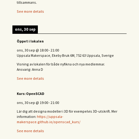
tillsammans.
See more details
ons, 30 sep
Öppet i lokalen
ons, 30 sep
@
18:00
-
21:00
Uppsala Makerspace, Ekeby Bruk 6M, 752 63 Uppsala, Sverige
Visning av lokalen för både nyfikna och nya medlemmar.
Ansvarig: Anna D
See more details
Kurs: OpenSCAD
ons, 30 sep
@
19:00
-
21:00
Lär dig att designa modeller i 3D för exempelvis 3D-utskrift. Mer
information:
https://uppsala-
makerspace.github.io/openscad_kurs/
See more details