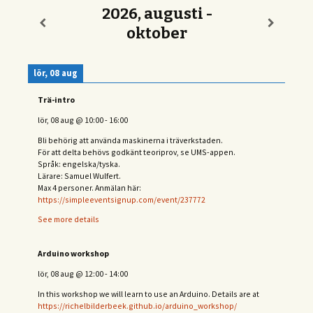
2026, augusti -
oktober
lör, 08 aug
Trä-intro
lör, 08 aug
@
10:00
-
16:00
Bli behörig att använda maskinerna i träverkstaden.
För att delta behövs
godkänt teoriprov, se UMS-appen.
Språk: engelska/tyska.
Lärare: Samuel Wulfert.
Max 4 personer. Anmälan här:
https://simpleeventsignup.com/event/237772
See more details
Arduino workshop
lör, 08 aug
@
12:00
-
14:00
In this workshop we will learn to use an Arduino. Details are at
https://richelbilderbeek.github.io/arduino_workshop/