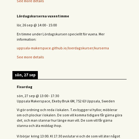
See more details
Lördagskurserna vuxentimme
lör, 26 sep
@
14:00
-
15:00
En timme under Lördagskursen speciellt för vuxna. Mer
information:
uppsala-makerspace.github.io/loerdagskurser/kurserna
See more details
sön, 27 sep
Fixardag
sön, 27 sep
@
13:00
-
17:30
Uppsala Makerspace, Ekeby Bruk 6M, 752 63 Uppsala, Sweden
Vi gör ordning och reda i lokalen. T.ex bygger vi hyllor, möblerar
om och plockar i lokalen. De som vill komma tidigare får gärna göra
det, och man stannar hur länge man vill. De som vill får gärna
stanna och äta middag ihop.
Vi börjar kring 13:00. Kl 17:30 avslutar vi och de s
om vill äter något