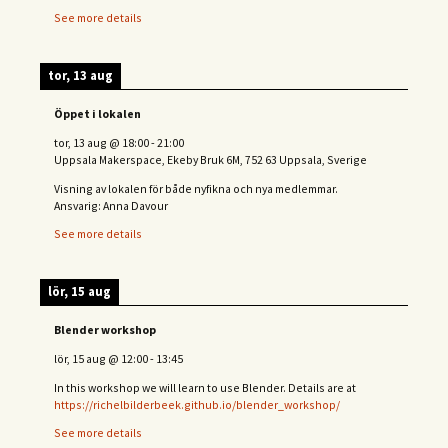
See more details
tor, 13 aug
Öppet i lokalen
tor, 13 aug
@
18:00
-
21:00
Uppsala Makerspace, Ekeby Bruk 6M, 752 63 Uppsala, Sverige
Visning av lokalen för både nyfikna och nya medlemmar.
Ansvarig: Anna Davour
See more details
lör, 15 aug
Blender workshop
lör, 15 aug
@
12:00
-
13:45
In this workshop we will learn to use Blender. Details are at
https://richelbilderbeek.github.io/blender_workshop/
See more details