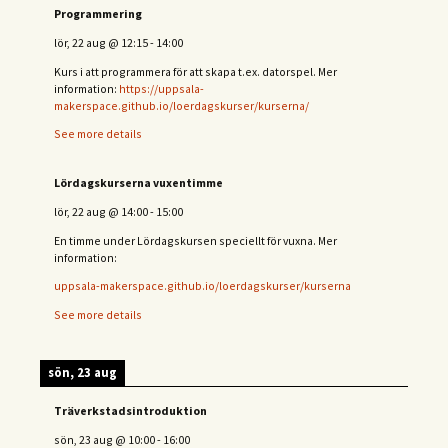
Programmering
lör, 22 aug
@
12:15
-
14:00
Kurs i att programmera för att skapa t.ex. datorspel. Mer
information:
https://uppsala-
makerspace.github.io/loerdagskurser/kurserna/
See more details
Lördagskurserna vuxentimme
lör, 22 aug
@
14:00
-
15:00
En timme under Lördagskursen speciellt för vuxna. Mer
information:
uppsala-makerspace.github.io/loerdagskurser/kurserna
See more details
sön, 23 aug
Träverkstadsintroduktion
sön, 23 aug
@
10:00
-
16:00