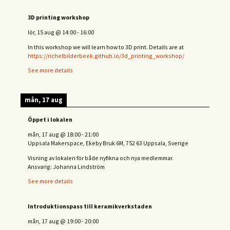
3D printing workshop
lör, 15 aug
@
14:00
-
16:00
In this workshop we will learn how to 3D print. Details are at
https://richelbilderbeek.github.io/3d_printing_workshop/
See more details
mån, 17 aug
Öppet i lokalen
mån, 17 aug
@
18:00
-
21:00
Uppsala Makerspace, Ekeby Bruk 6M, 752 63 Uppsala, Sverige
Visning av lokalen för både nyfikna och nya medlemmar.
Ansvarig: Johanna Lindström
See more details
Introduktionspass till keramikverkstaden
mån, 17 aug
@
19:00
-
20:00