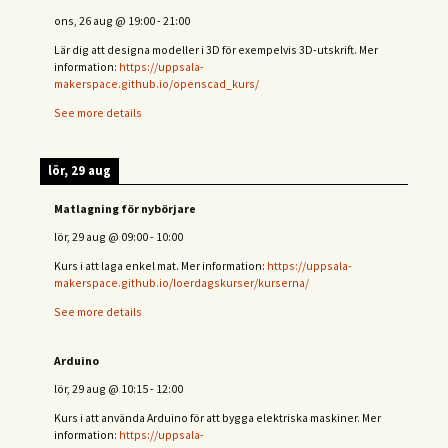
ons, 26 aug
@
19:00
-
21:00
Lär dig att designa modeller i 3D för exempelvis 3D-utskrift. Mer
information:
https://uppsala-
makerspace.github.io/openscad_kurs/
See more details
lör, 29 aug
Matlagning för nybörjare
lör, 29 aug
@
09:00
-
10:00
Kurs i att laga enkel mat. Mer information:
https://uppsala-
makerspace.github.io/loerdagskurser/kurserna/
See more details
Arduino
lör, 29 aug
@
10:15
-
12:00
Kurs i att använda Arduino för att bygga elektriska maskiner. Mer
information:
https://uppsala-