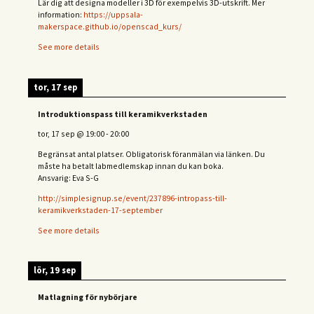
Lär dig att designa modeller i 3D för exempelvis 3D-utskrift. Mer
information:
https://uppsala-
makerspace.github.io/openscad_kurs/
See more details
tor, 17 sep
Introduktionspass till keramikverkstaden
tor, 17 sep
@
19:00
-
20:00
Begränsat antal platser. Obligatorisk föranmälan via länken. Du
måste ha betalt labmedlemskap innan du kan boka.
Ansvarig: Eva S-G
http://simplesignup.se/event/237896-intropass-till-
keramikverkstaden-17-september
See more details
lör, 19 sep
Matlagning för nybörjare