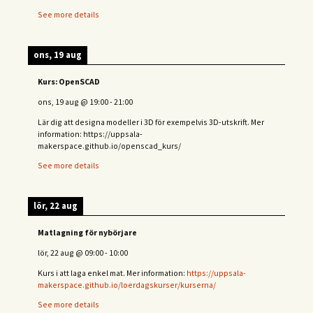
See more details
ons, 19 aug
Kurs: OpenSCAD
ons, 19 aug
@
19:00
-
21:00
Lär dig att designa modeller i 3D för exempelvis 3D-utskrift. Mer
information: https://uppsala-
makerspace.github.io/openscad_kurs/
See more details
lör, 22 aug
Matlagning för nybörjare
lör, 22 aug
@
09:00
-
10:00
Kurs i att laga enkel mat. Mer information:
https://uppsala-
makerspace.github.io/loerdagskurser/kurserna/
See more details