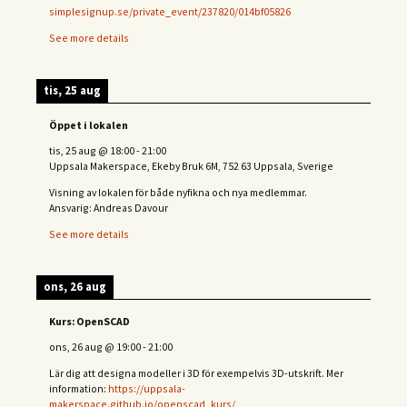
simplesignup.se/private_event/237820/014bf05826
See more details
tis, 25 aug
Öppet i lokalen
tis, 25 aug
@
18:00
-
21:00
Uppsala Makerspace, Ekeby Bruk 6M, 752 63 Uppsala, Sverige
Visning av lokalen för både nyfikna och nya medlemmar.
Ansvarig: Andreas Davour
See more details
ons, 26 aug
Kurs: OpenSCAD
ons, 26 aug
@
19:00
-
21:00
Lär dig att designa modeller i 3D för exempelvis 3D-utskrift. Mer
information:
https://uppsala-
makerspace.github.io/openscad_kurs/