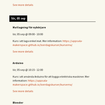
See more details
lör, 05 sep
Matlagning för nybörjare
lör, 05 sep
@
09:00
-
10:00
Kurs i att laga enkel mat. Mer information:
https://uppsala-
makerspace.github.io/loerdagskurser/kurserna/
See more details
Arduino
lör, 05 sep
@
10:15
-
12:00
Kurs i att använda Arduino för att bygga elektriska maskiner. Mer
information:
https://uppsala-
makerspace.github.io/loerdagskurser/kurserna/
See more details
Blender