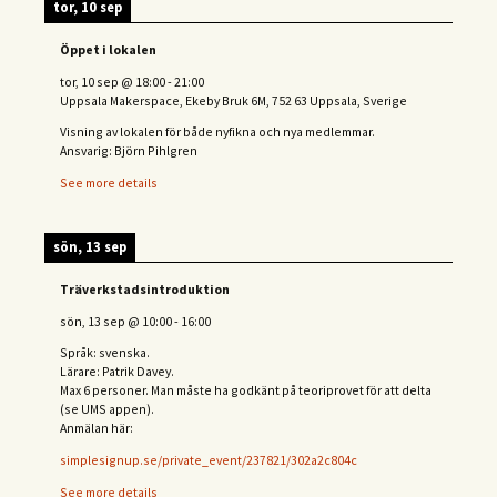
tor, 10 sep
Öppet i lokalen
tor, 10 sep
@
18:00
-
21:00
Uppsala Makerspace, Ekeby Bruk 6M, 752 63 Uppsala, Sverige
Visning av lokalen för både nyfikna och nya medlemmar.
Ansvarig: Björn Pihlgren
See more details
sön, 13 sep
Träverkstadsintroduktion
sön, 13 sep
@
10:00
-
16:00
Språk: svenska.
Lärare: Patrik Davey.
Max 6 personer. Man måste ha godkänt på teoriprovet för att delta
(se UMS appen).
Anmälan här:
simplesignup.se/private_event/237821/302a2c804c
See more details