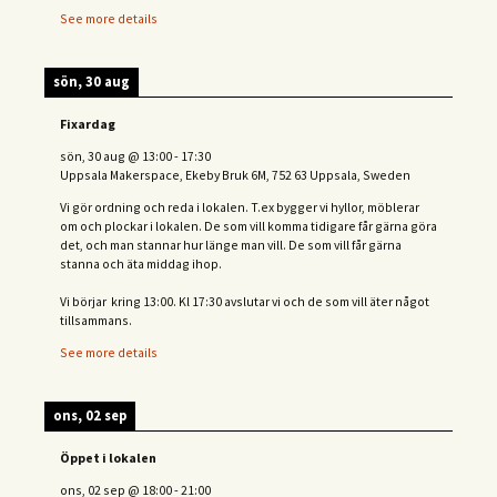
See more details
sön, 30 aug
Fixardag
sön, 30 aug
@
13:00
-
17:30
Uppsala Makerspace, Ekeby Bruk 6M, 752 63 Uppsala, Sweden
Vi gör ordning och reda i lokalen. T.ex bygger vi hyllor, möblerar
om och plockar i lokalen. De som vill komma tidigare får gärna göra
det, och man stannar hur länge man vill. De som vill får gärna
stanna och äta middag ihop.
Vi börjar kring 13:00. Kl 17:30 avslutar vi och de s
om vill äter något
tillsammans.
See more details
ons, 02 sep
Öppet i lokalen
ons, 02 sep
@
18:00
-
21:00