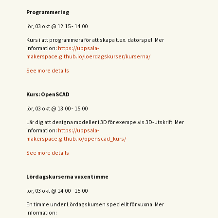
Programmering
lör, 03 okt
@
12:15
-
14:00
Kurs i att programmera för att skapa t.ex. datorspel. Mer
information:
https://uppsala-
makerspace.github.io/loerdagskurser/kurserna/
See more details
Kurs: OpenSCAD
lör, 03 okt
@
13:00
-
15:00
Lär dig att designa modeller i 3D för exempelvis 3D-utskrift. Mer
information:
https://uppsala-
makerspace.github.io/openscad_kurs/
See more details
Lördagskurserna vuxentimme
lör, 03 okt
@
14:00
-
15:00
En timme under Lördagskursen speciellt för vuxna. Mer
information: