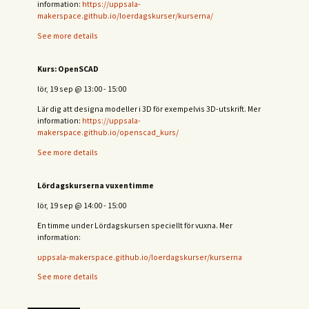
information:
https://uppsala-
makerspace.github.io/loerdagskurser/kurserna/
See more details
Kurs: OpenSCAD
lör, 19 sep
@
13:00
-
15:00
Lär dig att designa modeller i 3D för exempelvis 3D-utskrift. Mer
information:
https://uppsala-
makerspace.github.io/openscad_kurs/
See more details
Lördagskurserna vuxentimme
lör, 19 sep
@
14:00
-
15:00
En timme under Lördagskursen speciellt för vuxna. Mer
information:
uppsala-makerspace.github.io/loerdagskurser/kurserna
See more details