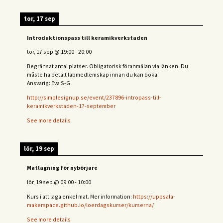
tor, 17 sep
Introduktionspass till keramikverkstaden
tor, 17 sep
@
19:00
-
20:00
Begränsat antal platser. Obligatorisk föranmälan via länken. Du
måste ha betalt labmedlemskap innan du kan boka.
Ansvarig: Eva S-G
http://simplesignup.se/event/237896-intropass-till-
keramikverkstaden-17-september
See more details
lör, 19 sep
Matlagning för nybörjare
lör, 19 sep
@
09:00
-
10:00
Kurs i att laga enkel mat. Mer information:
https://uppsala-
makerspace.github.io/loerdagskurser/kurserna/
See more details