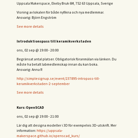
Uppsala Makerspace, Ekeby Bruk 6M, 752 63 Uppsala, Sverige
Visning av lokalen för både nyfikna och nya medlemmar.
Ansvarig: Björn Engström
See more details
Introduktionspass till keramikverkstaden
ons, 02 sep
@
19:00
-
20:00
Begränsat antal platser. Obligatorisk föranmälan via länken. Du
måste ha betalt labmedlemskap innan du kan boka.
Ansvarig: Anna R
http://simplesignup.se/event/237895-intropass-till-
keramikverkstaden-2-september
See more details
Kurs: OpenSCAD
ons, 02 sep
@
19:00
-
21:00
Lär dig att designa modeller i 3D för exempelvis 3D-utskrift. Mer
information:
https://uppsala-
makerspace.github.io/openscad_kurs/