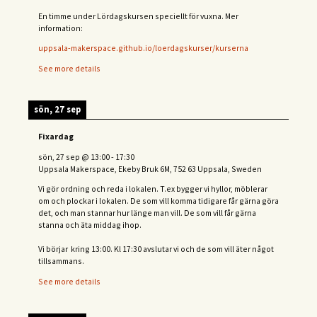
En timme under Lördagskursen speciellt för vuxna. Mer
information:
uppsala-makerspace.github.io/loerdagskurser/kurserna
See more details
sön, 27 sep
Fixardag
sön, 27 sep
@
13:00
-
17:30
Uppsala Makerspace, Ekeby Bruk 6M, 752 63 Uppsala, Sweden
Vi gör ordning och reda i lokalen. T.ex bygger vi hyllor, möblerar
om och plockar i lokalen. De som vill komma tidigare får gärna göra
det, och man stannar hur länge man vill. De som vill får gärna
stanna och äta middag ihop.
Vi börjar kring 13:00. Kl 17:30 avslutar vi och de s
om vill äter något
tillsammans.
See more details