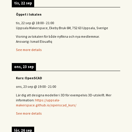
tis, 22 sep
Öppet i lokalen
tis, 22 sep
@
18:00
-
21:00
Uppsala Makerspace, Ekeby Bruk 6M, 752 63 Uppsala, Sverige
Visning av lokalen för både nyfikna och nya medlemmar.
Ansvarig: Ismail Elouafiq
See more details
ons, 23 sep
Kurs: OpenSCAD
ons, 23 sep
@
19:00
-
21:00
Lär dig att designa modeller i 3D för exempelvis 3D-utskrift. Mer
information:
https://uppsala-
makerspace.github.io/openscad_kurs/
See more details
lör, 26 sep