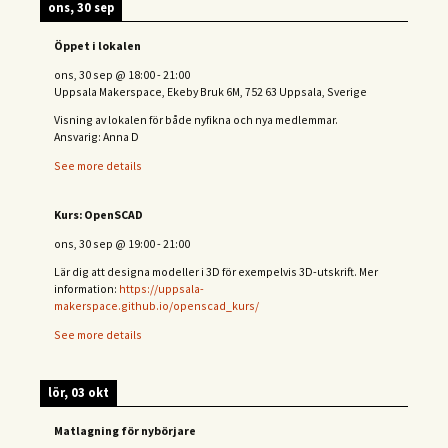
ons, 30 sep
Öppet i lokalen
ons, 30 sep
@
18:00
-
21:00
Uppsala Makerspace, Ekeby Bruk 6M, 752 63 Uppsala, Sverige
Visning av lokalen för både nyfikna och nya medlemmar.
Ansvarig: Anna D
See more details
Kurs: OpenSCAD
ons, 30 sep
@
19:00
-
21:00
Lär dig att designa modeller i 3D för exempelvis 3D-utskrift. Mer
information:
https://uppsala-
makerspace.github.io/openscad_kurs/
See more details
lör, 03 okt
Matlagning för nybörjare