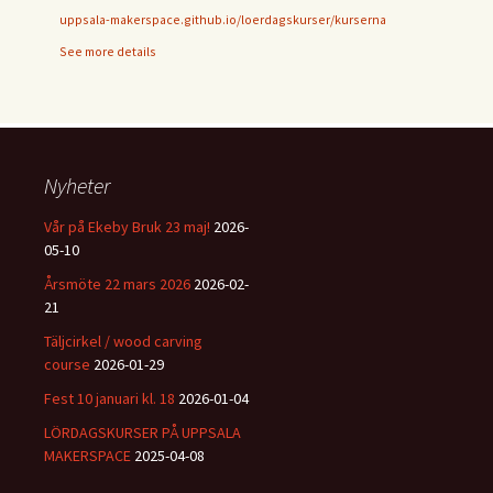
uppsala-makerspace.github.io/loerdagskurser/kurserna
See more details
Nyheter
Vår på Ekeby Bruk 23 maj!
2026-
05-10
Årsmöte 22 mars 2026
2026-02-
21
Täljcirkel / wood carving
course
2026-01-29
Fest 10 januari kl. 18
2026-01-04
LÖRDAGSKURSER PÅ UPPSALA
MAKERSPACE
2025-04-08