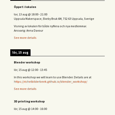
Öppet i lokalen
tor, 13 aug
@
18:00
-
21:00
Uppsala Makerspace, Ekeby Bruk 6M, 752 63 Uppsala, Sverige
Visning av lokalen för både nyfikna och nya medlemmar.
Ansvarig: Anna Davour
See more details
lör, 15 aug
Blender workshop
lör, 15 aug
@
12:00
-
13:45
In this workshop we will learn to use Blender. Details are at
https://richelbilderbeek.github.io/blender_workshop/
See more details
3D printing workshop
lör, 15 aug
@
14:00
-
16:00