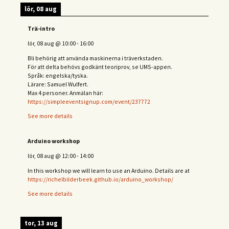
lör, 08 aug
Trä-intro
lör, 08 aug
@
10:00
-
16:00
Bli behörig att använda maskinerna i träverkstaden.
För att delta behövs
godkänt teoriprov, se UMS-appen.
Språk: engelska/tyska.
Lärare: Samuel Wulfert.
Max 4 personer. Anmälan här:
https://simpleeventsignup.com/event/237772
See more details
Arduino workshop
lör, 08 aug
@
12:00
-
14:00
In this workshop we will learn to use an Arduino. Details are at
https://richelbilderbeek.github.io/arduino_workshop/
See more details
tor, 13 aug