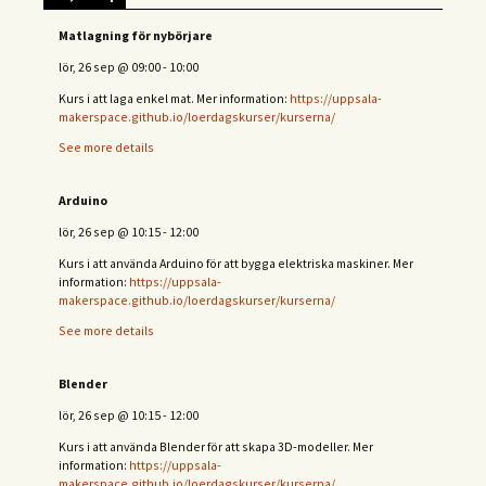
Matlagning för nybörjare
lör, 26 sep
@
09:00
-
10:00
Kurs i att laga enkel mat. Mer information:
https://uppsala-
makerspace.github.io/loerdagskurser/kurserna/
See more details
Arduino
lör, 26 sep
@
10:15
-
12:00
Kurs i att använda Arduino för att bygga elektriska maskiner. Mer
information:
https://uppsala-
makerspace.github.io/loerdagskurser/kurserna/
See more details
Blender
lör, 26 sep
@
10:15
-
12:00
Kurs i att använda Blender för att skapa 3D-modeller. Mer
information:
https://uppsala-
makerspace.github.io/loerdagskurser/kurserna/