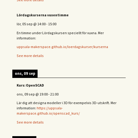
Lördagskurserna vuxentimme
lör, 05 sep
@
14:00
-
15:00
En timme under Lördagskursen speciellt för vuxna. Mer
information:
uppsala-makerspace.github.io/loerdagskurser/kurserna
See more details
ons, 09 sep
Kurs: OpenSCAD
ons, 09 sep
@
19:00
-
21:00
Lär dig att designa modeller i 3D för exempelvis 3D-utskrift. Mer
information:
https://uppsala-
makerspace.github.io/openscad_kurs/
See more details