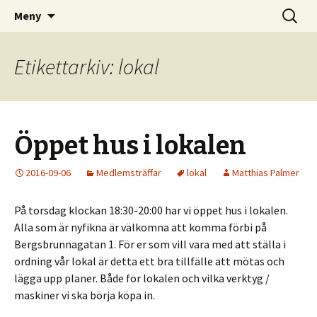
Kom och skapa i Uppsala!
Hoppa
Sök
Uppsala Makerspace
Meny
till
efter:
innehåll
Etikettarkiv: lokal
Öppet hus i lokalen
2016-09-06
Medlemsträffar
lokal
Matthias Palmer
På torsdag klockan 18:30-20:00 har vi öppet hus i lokalen.
Alla som är nyfikna är välkomna att komma förbi på
Bergsbrunnagatan 1. För er som vill vara med att ställa i
ordning vår lokal är detta ett bra tillfälle att mötas och
lägga upp planer. Både för lokalen och vilka verktyg /
maskiner vi ska börja köpa in.