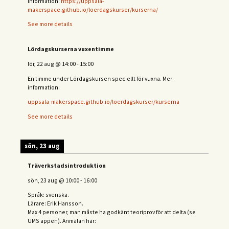
information:
https://uppsala-
makerspace.github.io/loerdagskurser/kurserna/
See more details
Lördagskurserna vuxentimme
lör, 22 aug
@
14:00
-
15:00
En timme under Lördagskursen speciellt för vuxna. Mer
information:
uppsala-makerspace.github.io/loerdagskurser/kurserna
See more details
sön, 23 aug
Träverkstadsintroduktion
sön, 23 aug
@
10:00
-
16:00
Språk: svenska.
Lärare: Erik Hansson.
Max 4 personer, man måste ha godkänt teoriprov för att delta (se
UMS appen). Anmälan här: