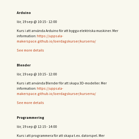
Arduino
lör, 19 sep
@
10:15
-
12:00
Kurs i att använda Arduino för att bygga elektriska maskiner. Mer
information:
https://uppsala-
makerspace.github.io/loerdagskurser/kurserna/
See more details
Blender
lör, 19 sep
@
10:15
-
12:00
Kurs i att använda Blender för att skapa 3D-modeller. Mer
information:
https://uppsala-
makerspace.github.io/loerdagskurser/kurserna/
See more details
Programmering
lör, 19 sep
@
12:15
-
14:00
Kurs i att programmera för att skapa t.ex. datorspel. Mer