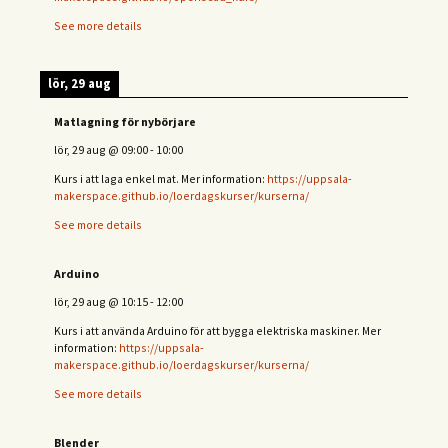
See more details
lör, 29 aug
Matlagning för nybörjare
lör, 29 aug
@
09:00
-
10:00
Kurs i att laga enkel mat. Mer information:
https://uppsala-
makerspace.github.io/loerdagskurser/kurserna/
See more details
Arduino
lör, 29 aug
@
10:15
-
12:00
Kurs i att använda Arduino för att bygga elektriska maskiner. Mer
information:
https://uppsala-
makerspace.github.io/loerdagskurser/kurserna/
See more details
Blender