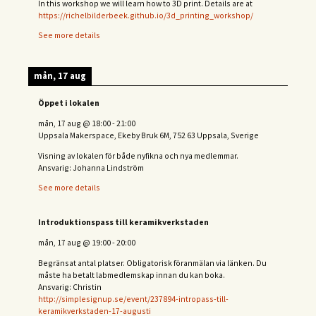
In this workshop we will learn how to 3D print. Details are at
https://richelbilderbeek.github.io/3d_printing_workshop/
See more details
mån, 17 aug
Öppet i lokalen
mån, 17 aug
@
18:00
-
21:00
Uppsala Makerspace, Ekeby Bruk 6M, 752 63 Uppsala, Sverige
Visning av lokalen för både nyfikna och nya medlemmar.
Ansvarig: Johanna Lindström
See more details
Introduktionspass till keramikverkstaden
mån, 17 aug
@
19:00
-
20:00
Begränsat antal platser. Obligatorisk föranmälan via länken. Du
måste ha betalt labmedlemskap innan du kan boka.
Ansvarig: Christin
http://simplesignup.se/event/237894-intropass-till-
keramikverkstaden-17-augusti