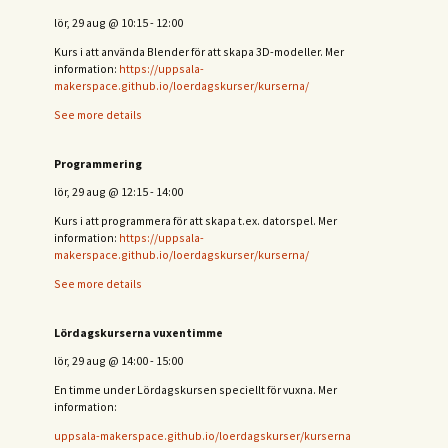
lör, 29 aug
@
10:15
-
12:00
Kurs i att använda Blender för att skapa 3D-modeller. Mer
information:
https://uppsala-
makerspace.github.io/loerdagskurser/kurserna/
See more details
Programmering
lör, 29 aug
@
12:15
-
14:00
Kurs i att programmera för att skapa t.ex. datorspel. Mer
information:
https://uppsala-
makerspace.github.io/loerdagskurser/kurserna/
See more details
Lördagskurserna vuxentimme
lör, 29 aug
@
14:00
-
15:00
En timme under Lördagskursen speciellt för vuxna. Mer
information:
uppsala-makerspace.github.io/loerdagskurser/kurserna