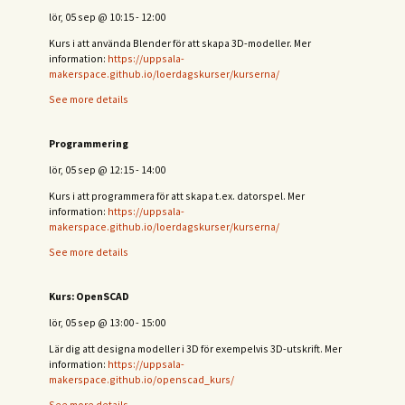
lör, 05 sep
@
10:15
-
12:00
Kurs i att använda Blender för att skapa 3D-modeller. Mer
information:
https://uppsala-
makerspace.github.io/loerdagskurser/kurserna/
See more details
Programmering
lör, 05 sep
@
12:15
-
14:00
Kurs i att programmera för att skapa t.ex. datorspel. Mer
information:
https://uppsala-
makerspace.github.io/loerdagskurser/kurserna/
See more details
Kurs: OpenSCAD
lör, 05 sep
@
13:00
-
15:00
Lär dig att designa modeller i 3D för exempelvis 3D-utskrift. Mer
information:
https://uppsala-
makerspace.github.io/openscad_kurs/
See more details