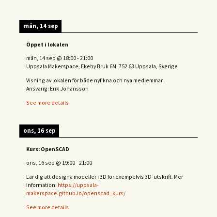
mån, 14 sep
Öppet i lokalen
mån, 14 sep
@
18:00
-
21:00
Uppsala Makerspace, Ekeby Bruk 6M, 752 63 Uppsala, Sverige
Visning av lokalen för både nyfikna och nya medlemmar.
Ansvarig: Erik Johansson
See more details
ons, 16 sep
Kurs: OpenSCAD
ons, 16 sep
@
19:00
-
21:00
Lär dig att designa modeller i 3D för exempelvis 3D-utskrift. Mer
information:
https://uppsala-
makerspace.github.io/openscad_kurs/
See more details