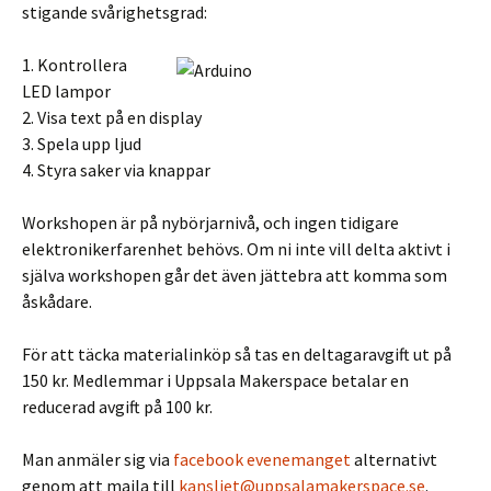
stigande svårighetsgrad:
1. Kontrollera
LED lampor
2. Visa text på en display
3. Spela upp ljud
4. Styra saker via knappar
Workshopen är på nybörjarnivå, och ingen tidigare
elektronikerfarenhet behövs. Om ni inte vill delta aktivt i
själva workshopen går det även jättebra att komma som
åskådare.
För att täcka materialinköp så tas en deltagaravgift ut på
150 kr. Medlemmar i Uppsala Makerspace betalar en
reducerad avgift på 100 kr.
Man anmäler sig via
facebook evenemanget
alternativt
genom att maila till
kansliet@uppsalamakerspace.se
.