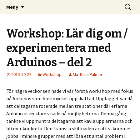
Kom och skapa i Uppsala!
Hoppa
Sök
Uppsala Makerspace
Meny
till
efter:
innehåll
Workshop: Lär dig om /
experimentera med
Arduinos – del 2
2015-10-27
Workshop
Matthias Palmer
För några veckor sen hade vi vår första workshop med fokus
på Arduinos som blev mycket uppskattad. Upplägget var då
att deltagarna roterade mellan tre stationer där erfarna
Arduino utvecklare visade på möjligheterna. Denna gång
tänkte vi uppmuntra deltagarna att kavla upp ärmarna och
bli mer konkreta. Den främsta skillnaden är att vi kommer
jobba i mindre grupper med att lösa ett antal problem i