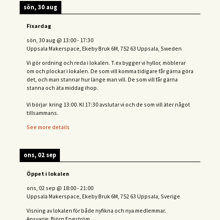
sön, 30 aug
Fixardag
sön, 30 aug
@
13:00
-
17:30
Uppsala Makerspace, Ekeby Bruk 6M, 752 63 Uppsala, Sweden
Vi gör ordning och reda i lokalen. T.ex bygger vi hyllor, möblerar
om och plockar i lokalen. De som vill komma tidigare får gärna göra
det, och man stannar hur länge man vill. De som vill får gärna
stanna och äta middag ihop.
Vi börjar kring 13:00. Kl 17:30 avslutar vi och de s
om vill äter något
tillsammans.
See more details
ons, 02 sep
Öppet i lokalen
ons, 02 sep
@
18:00
-
21:00
Uppsala Makerspace, Ekeby Bruk 6M, 752 63 Uppsala, Sverige
Visning av lokalen för både nyfikna och nya medlemmar.
Ansvarig: Björn Engström