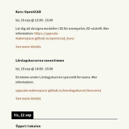
Kurs: OpenSCAD
lör, 19 sep
@
13:00
-
15:00
Lär dig att designa modeller i 3D för exempelvis 3D-utskrift. Mer
information:
https://uppsala-
makerspace.github.io/openscad_kurs/
See more details
Lördagskurserna vuxentimme
lör, 19 sep
@
14:00
-
15:00
En timme under Lördagskursen speciellt för vuxna. Mer
information:
uppsala-makerspace.github.io/loerdagskurser/kurserna
See more details
tis, 22 sep
Öppet i lokalen