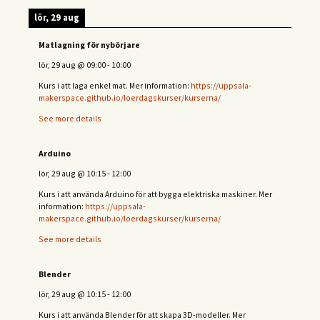
lör, 29 aug
Matlagning för nybörjare
lör, 29 aug
@
09:00
-
10:00
Kurs i att laga enkel mat. Mer information:
https://uppsala-
makerspace.github.io/loerdagskurser/kurserna/
See more details
Arduino
lör, 29 aug
@
10:15
-
12:00
Kurs i att använda Arduino för att bygga elektriska maskiner. Mer
information:
https://uppsala-
makerspace.github.io/loerdagskurser/kurserna/
See more details
Blender
lör, 29 aug
@
10:15
-
12:00
Kurs i att använda Blender för att skapa 3D-modeller. Mer