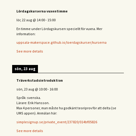
Lördagskurserna vuxentimme
lör, 22 aug
@
14:00
-
15:00
En timme under Lördagskursen speciellt för vuxna. Mer
information:
uppsala-makerspace.github.io/loerdagskurser/kurserna
See more details
sön, 23 aug
Träverkstadsintroduktion
sön, 23 aug
@
10:00
-
16:00
Språk: svenska.
Lärare: Erik Hansson.
Max 4 personer, man måste ha godkänt teoriprov för att delta (se
UMS appen). Anmälan här:
simplesignup.se/private_event/237820/014bf05826
See more details