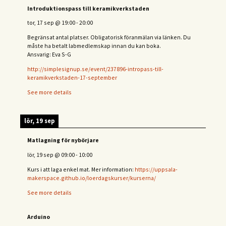
Introduktionspass till keramikverkstaden
tor, 17 sep
@
19:00
-
20:00
Begränsat antal platser. Obligatorisk föranmälan via länken. Du
måste ha betalt labmedlemskap innan du kan boka.
Ansvarig: Eva S-G
http://simplesignup.se/event/237896-intropass-till-
keramikverkstaden-17-september
See more details
lör, 19 sep
Matlagning för nybörjare
lör, 19 sep
@
09:00
-
10:00
Kurs i att laga enkel mat. Mer information:
https://uppsala-
makerspace.github.io/loerdagskurser/kurserna/
See more details
Arduino