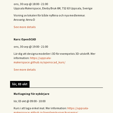
ons, 30 sep
@
18:00
-
21:00
Uppsala Makerspace, Ekeby Bruk 6M, 752 63 Uppsala, Sverige
Visning av lokalen för både nyfikna och nya medlemmar.
Ansvarig: Anna D
See more details
Kurs: OpenSCAD
ons, 30 sep
@
19:00
-
21:00
Lär dig att designa modeller i 3D för exempelvis 3D-utskrift. Mer
information:
https://uppsala-
makerspace.github.io/openscad_kurs/
See more details
lör, 03 okt
Matlagning för nybörjare
lör, 03 okt
@
09:00
-
10:00
Kurs i att laga enkel mat. Mer information:
https://uppsala-
makerspace.github.io/loerdagskurser/kurserna/