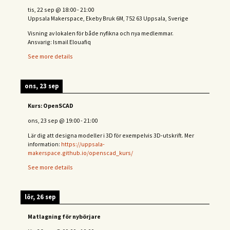
tis, 22 sep
@
18:00
-
21:00
Uppsala Makerspace, Ekeby Bruk 6M, 752 63 Uppsala, Sverige
Visning av lokalen för både nyfikna och nya medlemmar.
Ansvarig: Ismail Elouafiq
See more details
ons, 23 sep
Kurs: OpenSCAD
ons, 23 sep
@
19:00
-
21:00
Lär dig att designa modeller i 3D för exempelvis 3D-utskrift. Mer
information:
https://uppsala-
makerspace.github.io/openscad_kurs/
See more details
lör, 26 sep
Matlagning för nybörjare