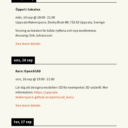
Öppet i lokalen
mån, 14 sep
@
18:00
-
21:00
Uppsala Makerspace, Ekeby Bruk 6M, 752 63 Uppsala, Sverige
Visning av lokalen för både nyfikna och nya medlemmar.
Ansvarig: Erik Johansson
See more details
ons, 16 sep
Kurs: OpenSCAD
ons, 16 sep
@
19:00
-
21:00
Lär dig att designa modeller i 3D för exempelvis 3D-utskrift. Mer
information:
https://uppsala-
makerspace.github.io/openscad_kurs/
See more details
tor, 17 sep