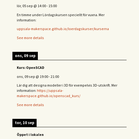
lör, 05 sep
@
14:00
-
15:00
En timme under Lördagskursen speciellt för vuxna. Mer
information:
uppsala-makerspace.github.io/loerdagskurser/kurserna
See more details
ons, 09 sep
Kurs: OpenSCAD
ons, 09 sep
@
19:00
-
21:00
Lär dig att designa modeller i 3D för exempelvis 3D-utskrift. Mer
information:
https://uppsala-
makerspace.github.io/openscad_kurs/
See more details
tor, 10 sep
Öppet i lokalen