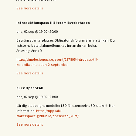
See more details
Introduktionspass till keramikverkstaden
ons, 02 sep
@
19:00
-
20:00
Begränsat antal platser. Obligatorisk föranmälan via länken. Du
måste ha betalt labmedlemskap innan du kan boka.
Ansvarig: Anna R
http://simplesignup.se/event/237895-intropass-till-
keramikverkstaden-2-september
See more details
Kurs: OpenSCAD
ons, 02 sep
@
19:00
-
21:00
Lär dig att designa modeller i 3D för exempelvis 3D-utskrift. Mer
information:
https://uppsala-
makerspace.github.io/openscad_kurs/
See more details