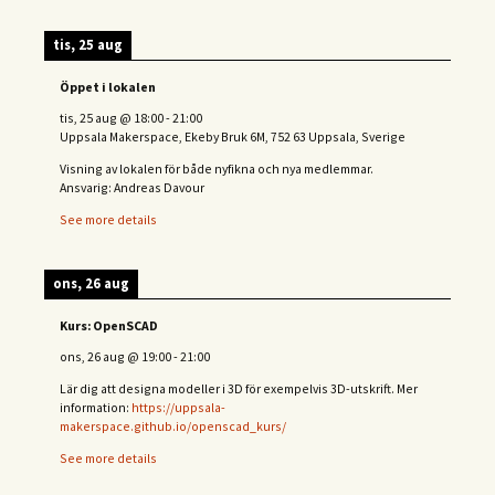
tis, 25 aug
Öppet i lokalen
tis, 25 aug
@
18:00
-
21:00
Uppsala Makerspace, Ekeby Bruk 6M, 752 63 Uppsala, Sverige
Visning av lokalen för både nyfikna och nya medlemmar.
Ansvarig: Andreas Davour
See more details
ons, 26 aug
Kurs: OpenSCAD
ons, 26 aug
@
19:00
-
21:00
Lär dig att designa modeller i 3D för exempelvis 3D-utskrift. Mer
information:
https://uppsala-
makerspace.github.io/openscad_kurs/
See more details