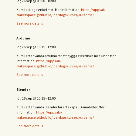
lör, 26 sep
@
09:00
-
10:00
Kurs i att laga enkel mat. Mer information:
https://uppsala-
makerspace.github.io/loerdagskurser/kurserna/
See more details
Arduino
lör, 26 sep
@
10:15
-
12:00
Kurs i att använda Arduino för att bygga elektriska maskiner. Mer
information:
https://uppsala-
makerspace.github.io/loerdagskurser/kurserna/
See more details
Blender
lör, 26 sep
@
10:15
-
12:00
Kurs i att använda Blender för att skapa 3D-modeller. Mer
information:
https://uppsala-
makerspace.github.io/loerdagskurser/kurserna/
See more details