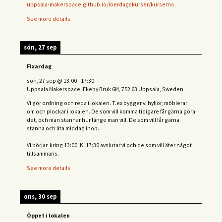
uppsala-makerspace.github.io/loerdagskurser/kurserna
See more details
sön, 27 sep
Fixardag
sön, 27 sep
@
13:00
-
17:30
Uppsala Makerspace, Ekeby Bruk 6M, 752 63 Uppsala, Sweden
Vi gör ordning och reda i lokalen. T.ex bygger vi hyllor, möblerar
om och plockar i lokalen. De som vill komma tidigare får gärna göra
det, och man stannar hur länge man vill. De som vill får gärna
stanna och äta middag ihop.
Vi börjar kring 13:00. Kl 17:30 avslutar vi och de s
om vill äter något
tillsammans.
See more details
ons, 30 sep
Öppet i lokalen