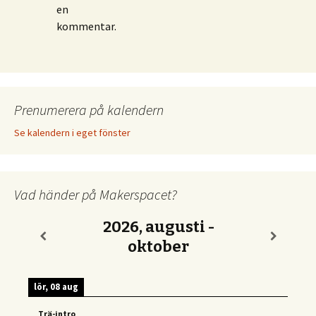
en
kommentar.
Prenumerera på kalendern
Se kalendern i eget fönster
Vad händer på Makerspacet?
2026, augusti -
oktober
lör, 08 aug
Trä-intro