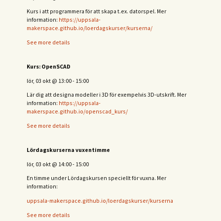
Kurs i att programmera för att skapa t.ex. datorspel. Mer
information:
https://uppsala-
makerspace.github.io/loerdagskurser/kurserna/
See more details
Kurs: OpenSCAD
lör, 03 okt
@
13:00
-
15:00
Lär dig att designa modeller i 3D för exempelvis 3D-utskrift. Mer
information:
https://uppsala-
makerspace.github.io/openscad_kurs/
See more details
Lördagskurserna vuxentimme
lör, 03 okt
@
14:00
-
15:00
En timme under Lördagskursen speciellt för vuxna. Mer
information:
uppsala-makerspace.github.io/loerdagskurser/kurserna
See more details