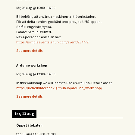
lör, 08 aug
@
10:00
-
16:00
Bli behörig att använda maskinerna i träverkstaden.
För att delta behövs
godkänt teoriprov, se UMS-appen.
Språk: engelska/tyska.
Lärare: Samuel Wulfert.
Max 4 personer. Anmälan här:
https://simpleeventsignup.com/event/237772
See more details
Arduino workshop
lör, 08 aug
@
12:00
-
14:00
In this workshop we will learn to use an Arduino. Details are at
https://richelbilderbeek.github.io/arduino_workshop/
See more details
tor, 13 aug
Öppet i lokalen
tor, 13 aug
@
18:00
-
21:00