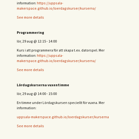
information:
https://uppsala-
makerspace.github.io/loerdagskurser/kurserna/
See more details
Programmering
lör, 29 aug
@
12:15
-
14:00
Kurs i att programmera för att skapa t.ex. datorspel. Mer
information:
https://uppsala-
makerspace.github.io/loerdagskurser/kurserna/
See more details
Lördagskurserna vuxentimme
lör, 29 aug
@
14:00
-
15:00
En timme under Lördagskursen speciellt för vuxna. Mer
information:
uppsala-makerspace.github.io/loerdagskurser/kurserna
See more details