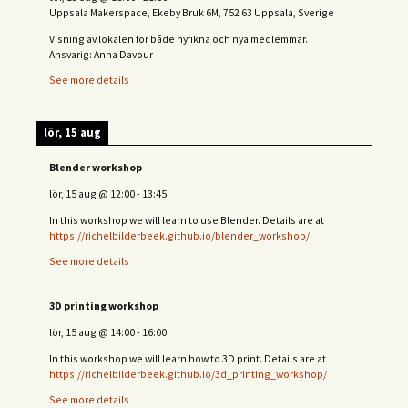
Uppsala Makerspace, Ekeby Bruk 6M, 752 63 Uppsala, Sverige
Visning av lokalen för både nyfikna och nya medlemmar.
Ansvarig: Anna Davour
See more details
lör, 15 aug
Blender workshop
lör, 15 aug
@
12:00
-
13:45
In this workshop we will learn to use Blender. Details are at
https://richelbilderbeek.github.io/blender_workshop/
See more details
3D printing workshop
lör, 15 aug
@
14:00
-
16:00
In this workshop we will learn how to 3D print. Details are at
https://richelbilderbeek.github.io/3d_printing_workshop/
See more details