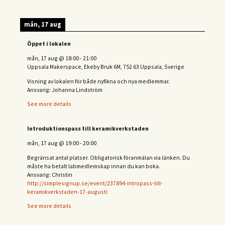
mån, 17 aug
Öppet i lokalen
mån, 17 aug
@
18:00
-
21:00
Uppsala Makerspace, Ekeby Bruk 6M, 752 63 Uppsala, Sverige
Visning av lokalen för både nyfikna och nya medlemmar.
Ansvarig: Johanna Lindström
See more details
Introduktionspass till keramikverkstaden
mån, 17 aug
@
19:00
-
20:00
Begränsat antal platser. Obligatorisk föranmälan via länken. Du
måste ha betalt labmedlemskap innan du kan boka.
Ansvarig: Christin
http://simplesignup.se/event/237894-intropass-till-
keramikverkstaden-17-augusti
See more details