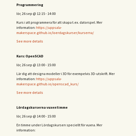
Programmering
lör, 26 sep
@
12:15
-
14:00
Kurs i att programmera för att skapa t.ex. datorspel. Mer
information:
https://uppsala-
makerspace.github.io/loerdagskurser/kurserna/
See more details
Kurs: OpenSCAD
lör, 26 sep
@
13:00
-
15:00
Lär dig att designa modeller i 3D för exempelvis 3D-utskrift. Mer
information:
https://uppsala-
makerspace.github.io/openscad_kurs/
See more details
Lördagskurserna vuxentimme
lör, 26 sep
@
14:00
-
15:00
En timme under Lördagskursen speciellt för vuxna. Mer
information: