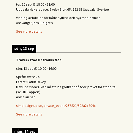
tor, 10 sep
@
18:00
-
21:00
Uppsala Makerspace, Ekeby Bruk 6M, 752 63 Uppsala, Sverige
Visning av lokalen för både nyfikna och nya medlemmar.
Ansvarig: Björn Pihlgren
See more details
sön, 13 sep
Träverkstadsintroduktion
sön, 13 sep
@
10:00
-
16:00
Språk: svenska.
Lärare: Patrik Davey.
Max 6 personer. Man måste ha godkänt på teoriprovet för att delta
(se UMS appen).
Anmälan här:
simplesignup.se/private_event/237821/302a2c804c
See more details
mån, 14 sep