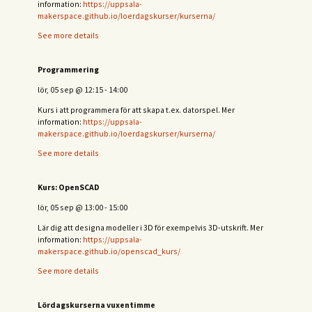
information:
https://uppsala-
makerspace.github.io/loerdagskurser/kurserna/
See more details
Programmering
lör, 05 sep
@
12:15
-
14:00
Kurs i att programmera för att skapa t.ex. datorspel. Mer
information:
https://uppsala-
makerspace.github.io/loerdagskurser/kurserna/
See more details
Kurs: OpenSCAD
lör, 05 sep
@
13:00
-
15:00
Lär dig att designa modeller i 3D för exempelvis 3D-utskrift. Mer
information:
https://uppsala-
makerspace.github.io/openscad_kurs/
See more details
Lördagskurserna vuxentimme