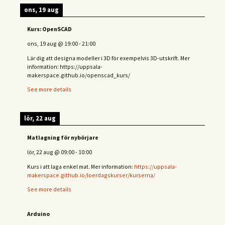
ons, 19 aug
Kurs: OpenSCAD
ons, 19 aug
@
19:00
-
21:00
Lär dig att designa modeller i 3D för exempelvis 3D-utskrift. Mer
information: https://uppsala-
makerspace.github.io/openscad_kurs/
See more details
lör, 22 aug
Matlagning för nybörjare
lör, 22 aug
@
09:00
-
10:00
Kurs i att laga enkel mat. Mer information:
https://uppsala-
makerspace.github.io/loerdagskurser/kurserna/
See more details
Arduino