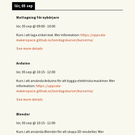
lör, 05 sep
Matlagning för nybörjare
lör, 05 sep
@
09:00
-
10:00
Kurs i att laga enkel mat. Mer information:
https://uppsala-
makerspace.github.io/loerdagskurser/kurserna/
See more details
Arduino
lör, 05 sep
@
10:15
-
12:00
Kurs i att använda Arduino för att bygga elektriska maskiner. Mer
information:
https://uppsala-
makerspace.github.io/loerdagskurser/kurserna/
See more details
Blender
lör, 05 sep
@
10:15
-
12:00
Kurs i att använda Blender för att skapa 3D-modeller. Mer