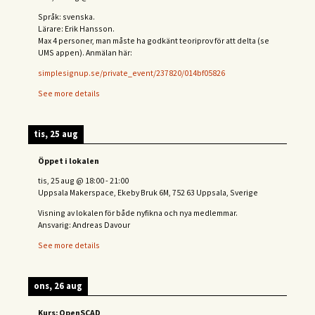
Språk: svenska.
Lärare: Erik Hansson.
Max 4 personer, man måste ha godkänt teoriprov för att delta (se
UMS appen). Anmälan här:
simplesignup.se/private_event/237820/014bf05826
See more details
tis, 25 aug
Öppet i lokalen
tis, 25 aug
@
18:00
-
21:00
Uppsala Makerspace, Ekeby Bruk 6M, 752 63 Uppsala, Sverige
Visning av lokalen för både nyfikna och nya medlemmar.
Ansvarig: Andreas Davour
See more details
ons, 26 aug
Kurs: OpenSCAD