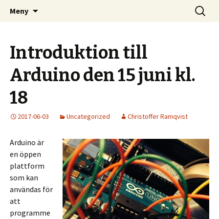
Kom och skapa i Uppsala!
Hoppa
Sök
Uppsala Makerspace
Meny
till
efter:
innehåll
Introduktion till
Arduino den 15 juni kl.
18
2017-06-03
Uncategorized
Christoffer Ramqvist
Arduino är
en öppen
plattform
som kan
användas för
att
programme