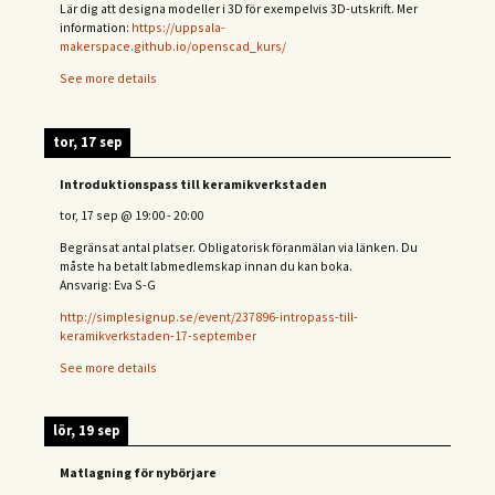
Lär dig att designa modeller i 3D för exempelvis 3D-utskrift. Mer
information:
https://uppsala-
makerspace.github.io/openscad_kurs/
See more details
tor, 17 sep
Introduktionspass till keramikverkstaden
tor, 17 sep
@
19:00
-
20:00
Begränsat antal platser. Obligatorisk föranmälan via länken. Du
måste ha betalt labmedlemskap innan du kan boka.
Ansvarig: Eva S-G
http://simplesignup.se/event/237896-intropass-till-
keramikverkstaden-17-september
See more details
lör, 19 sep
Matlagning för nybörjare