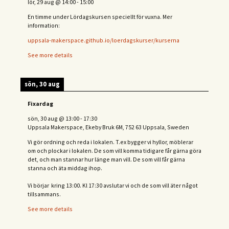
lör, 29 aug
@
14:00
-
15:00
En timme under Lördagskursen speciellt för vuxna. Mer
information:
uppsala-makerspace.github.io/loerdagskurser/kurserna
See more details
sön, 30 aug
Fixardag
sön, 30 aug
@
13:00
-
17:30
Uppsala Makerspace, Ekeby Bruk 6M, 752 63 Uppsala, Sweden
Vi gör ordning och reda i lokalen. T.ex bygger vi hyllor, möblerar
om och plockar i lokalen. De som vill komma tidigare får gärna göra
det, och man stannar hur länge man vill. De som vill får gärna
stanna och äta middag ihop.
Vi börjar kring 13:00. Kl 17:30 avslutar vi och de s
om vill äter något
tillsammans.
See more details