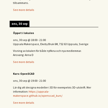
tillsammans.
See more details
ons, 30 sep
Öppet i lokalen
ons, 30 sep
@
18:00
-
21:00
Uppsala Makerspace, Ekeby Bruk 6M, 752 63 Uppsala, Sverige
Visning av lokalen för både nyfikna och nya medlemmar.
Ansvarig: Anna D
See more details
Kurs: OpenSCAD
ons, 30 sep
@
19:00
-
21:00
Lär dig att designa modeller i 3D för exempelvis 3D-utskrift. Mer
information:
https://uppsala-
makerspace.github.io/openscad_kurs/
See more details