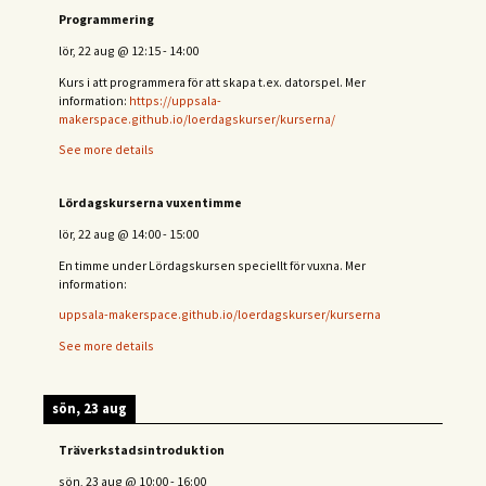
Programmering
lör, 22 aug
@
12:15
-
14:00
Kurs i att programmera för att skapa t.ex. datorspel. Mer
information:
https://uppsala-
makerspace.github.io/loerdagskurser/kurserna/
See more details
Lördagskurserna vuxentimme
lör, 22 aug
@
14:00
-
15:00
En timme under Lördagskursen speciellt för vuxna. Mer
information:
uppsala-makerspace.github.io/loerdagskurser/kurserna
See more details
sön, 23 aug
Träverkstadsintroduktion
sön, 23 aug
@
10:00
-
16:00