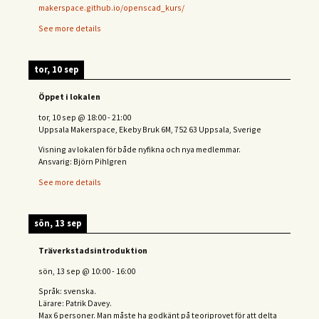
makerspace.github.io/openscad_kurs/
See more details
tor, 10 sep
Öppet i lokalen
tor, 10 sep
@
18:00
-
21:00
Uppsala Makerspace, Ekeby Bruk 6M, 752 63 Uppsala, Sverige
Visning av lokalen för både nyfikna och nya medlemmar.
Ansvarig: Björn Pihlgren
See more details
sön, 13 sep
Träverkstadsintroduktion
sön, 13 sep
@
10:00
-
16:00
Språk: svenska.
Lärare: Patrik Davey.
Max 6 personer. Man måste ha godkänt på teoriprovet för att delta