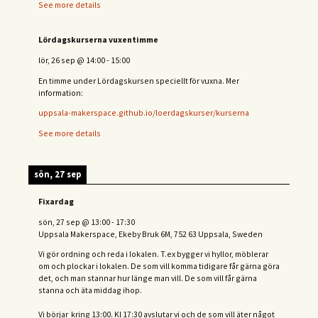
See more details
Lördagskurserna vuxentimme
lör, 26 sep
@
14:00
-
15:00
En timme under Lördagskursen speciellt för vuxna. Mer
information:
uppsala-makerspace.github.io/loerdagskurser/kurserna
See more details
sön, 27 sep
Fixardag
sön, 27 sep
@
13:00
-
17:30
Uppsala Makerspace, Ekeby Bruk 6M, 752 63 Uppsala, Sweden
Vi gör ordning och reda i lokalen. T.ex bygger vi hyllor, möblerar
om och plockar i lokalen. De som vill komma tidigare får gärna göra
det, och man stannar hur länge man vill. De som vill får gärna
stanna och äta middag ihop.
Vi börjar kring 13:00. Kl 17:30 avslutar vi och de s
om vill äter något