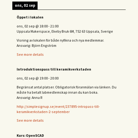
ons, 02 sep
Öppet i lokalen
ons, 02 sep
@
18:00
-
21:00
Uppsala Makerspace, Ekeby Bruk 6M, 752 63 Uppsala, Sverige
Visning av lokalen för både nyfikna och nya medlemmar.
Ansvarig: Björn Engström
See more details
Introduktionspass till keramikverkstaden
ons, 02 sep
@
19:00
-
20:00
Begränsat antal platser. Obligatorisk föranmälan via länken. Du
måste ha betalt labmedlemskap innan du kan boka.
Ansvarig: Anna R
http://simplesignup.se/event/237895-intropass-till-
keramikverkstaden-2-september
See more details
Kurs: OpenSCAD