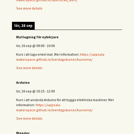
See more details
lör, 26 sep
Matlagning för nybörjare
lör, 26 sep
@
09:00
-
10:00
Kurs i att laga enkel mat. Mer information:
https://uppsala-
makerspace.github.io/loerdagskurser/kurserna/
See more details
Arduino
lör, 26 sep
@
10:15
-
12:00
Kurs i att använda Arduino för att bygga elektriska maskiner. Mer
information:
https://uppsala-
makerspace.github.io/loerdagskurser/kurserna/
See more details
Blender