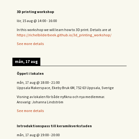
3D printing workshop
lör, 15 aug
@
14:00
-
16:00
In this workshop we will learn how to 3D print. Details are at
https://richelbilderbeek.github.io/3d_printing_workshop/
See more details
mån, 17 aug
Öppet i lokalen
mån, 17 aug
@
18:00
-
21:00
Uppsala Makerspace, Ekeby Bruk 6M, 752 63 Uppsala, Sverige
Visning av lokalen för både nyfikna och nya medlemmar.
Ansvarig: Johanna Lindström
See more details
Introduktionspass till keramikverkstaden
mån, 17 aug
@
19:00
-
20:00