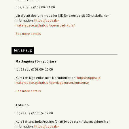
ons, 26 aug
@
19:00
-
21:00
Lär dig att designa modeller i 3D för exempelvis 3D-utskrift. Mer
information:
https://uppsala-
makerspace.github.io/openscad_kurs/
See more details
lör, 29 aug
Matlagning för nybörjare
lör, 29 aug
@
09:00
-
10:00
Kurs i att laga enkel mat. Mer information:
https://uppsala-
makerspace.github.io/loerdagskurser/kurserna/
See more details
Arduino
lör, 29 aug
@
10:15
-
12:00
Kurs i att använda Arduino för att bygga elektriska maskiner. Mer
information:
https://uppsala-