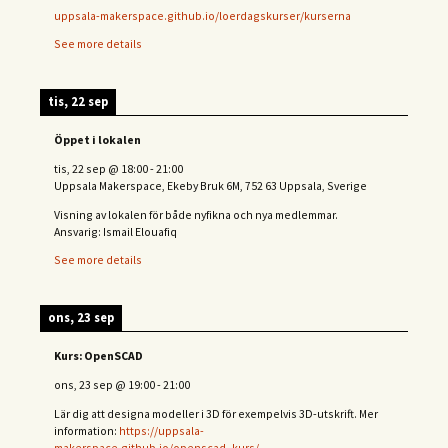
uppsala-makerspace.github.io/loerdagskurser/kurserna
See more details
tis, 22 sep
Öppet i lokalen
tis, 22 sep
@
18:00
-
21:00
Uppsala Makerspace, Ekeby Bruk 6M, 752 63 Uppsala, Sverige
Visning av lokalen för både nyfikna och nya medlemmar.
Ansvarig: Ismail Elouafiq
See more details
ons, 23 sep
Kurs: OpenSCAD
ons, 23 sep
@
19:00
-
21:00
Lär dig att designa modeller i 3D för exempelvis 3D-utskrift. Mer
information:
https://uppsala-
makerspace.github.io/openscad_kurs/