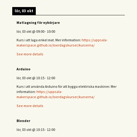
lör, 03 okt
Matlagning för nybörjare
lör, 03 okt
@
09:00
-
10:00
Kurs i att laga enkel mat. Mer information:
https://uppsala-
makerspace.github.io/loerdagskurser/kurserna/
See more details
Arduino
lör, 03 okt
@
10:15
-
12:00
Kurs i att använda Arduino för att bygga elektriska maskiner. Mer
information:
https://uppsala-
makerspace.github.io/loerdagskurser/kurserna/
See more details
Blender
lör, 03 okt
@
10:15
-
12:00