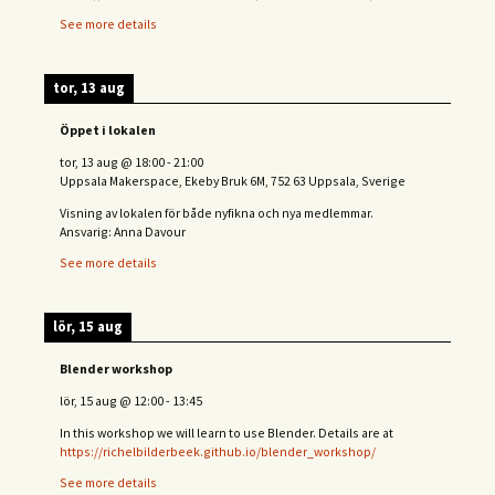
See more details
tor, 13 aug
Öppet i lokalen
tor, 13 aug
@
18:00
-
21:00
Uppsala Makerspace, Ekeby Bruk 6M, 752 63 Uppsala, Sverige
Visning av lokalen för både nyfikna och nya medlemmar.
Ansvarig: Anna Davour
See more details
lör, 15 aug
Blender workshop
lör, 15 aug
@
12:00
-
13:45
In this workshop we will learn to use Blender. Details are at
https://richelbilderbeek.github.io/blender_workshop/
See more details