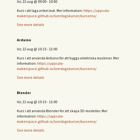
lör, 22 aug
@
09:00
-
10:00
Kurs i att laga enkel mat. Mer information:
https://uppsala-
makerspace.github.io/loerdagskurser/kurserna/
See more details
Arduino
lör, 22 aug
@
10:15
-
12:00
Kurs i att använda Arduino för att bygga elektriska maskiner. Mer
information:
https://uppsala-
makerspace.github.io/loerdagskurser/kurserna/
See more details
Blender
lör, 22 aug
@
10:15
-
12:00
Kurs i att använda Blender för att skapa 3D-modeller. Mer
information:
https://uppsala-
makerspace.github.io/loerdagskurser/kurserna/
See more details