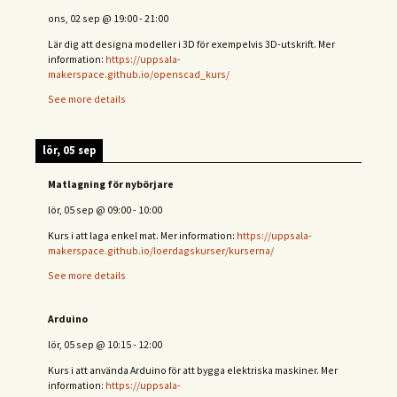
ons, 02 sep
@
19:00
-
21:00
Lär dig att designa modeller i 3D för exempelvis 3D-utskrift. Mer
information:
https://uppsala-
makerspace.github.io/openscad_kurs/
See more details
lör, 05 sep
Matlagning för nybörjare
lör, 05 sep
@
09:00
-
10:00
Kurs i att laga enkel mat. Mer information:
https://uppsala-
makerspace.github.io/loerdagskurser/kurserna/
See more details
Arduino
lör, 05 sep
@
10:15
-
12:00
Kurs i att använda Arduino för att bygga elektriska maskiner. Mer
information:
https://uppsala-