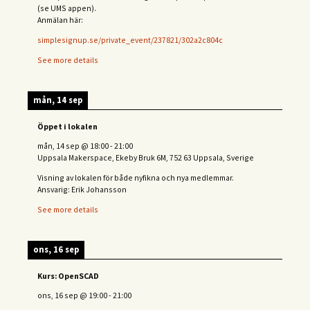
(se UMS appen).
Anmälan här:
simplesignup.se/private_event/237821/302a2c804c
See more details
mån, 14 sep
Öppet i lokalen
mån, 14 sep
@
18:00
-
21:00
Uppsala Makerspace, Ekeby Bruk 6M, 752 63 Uppsala, Sverige
Visning av lokalen för både nyfikna och nya medlemmar.
Ansvarig: Erik Johansson
See more details
ons, 16 sep
Kurs: OpenSCAD
ons, 16 sep
@
19:00
-
21:00