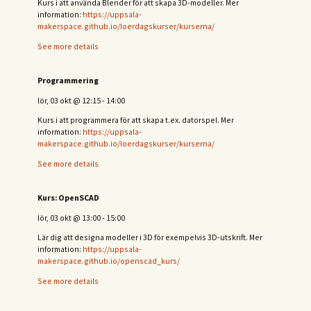
Kurs i att använda Blender för att skapa 3D-modeller. Mer
information:
https://uppsala-
makerspace.github.io/loerdagskurser/kurserna/
See more details
Programmering
lör, 03 okt
@
12:15
-
14:00
Kurs i att programmera för att skapa t.ex. datorspel. Mer
information:
https://uppsala-
makerspace.github.io/loerdagskurser/kurserna/
See more details
Kurs: OpenSCAD
lör, 03 okt
@
13:00
-
15:00
Lär dig att designa modeller i 3D för exempelvis 3D-utskrift. Mer
information:
https://uppsala-
makerspace.github.io/openscad_kurs/
See more details