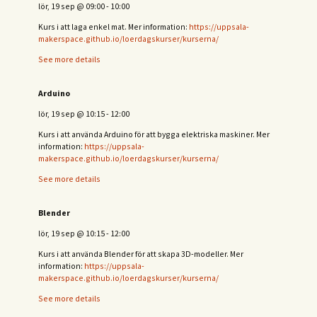
lör, 19 sep
@
09:00
-
10:00
Kurs i att laga enkel mat. Mer information:
https://uppsala-
makerspace.github.io/loerdagskurser/kurserna/
See more details
Arduino
lör, 19 sep
@
10:15
-
12:00
Kurs i att använda Arduino för att bygga elektriska maskiner. Mer
information:
https://uppsala-
makerspace.github.io/loerdagskurser/kurserna/
See more details
Blender
lör, 19 sep
@
10:15
-
12:00
Kurs i att använda Blender för att skapa 3D-modeller. Mer
information:
https://uppsala-
makerspace.github.io/loerdagskurser/kurserna/
See more details