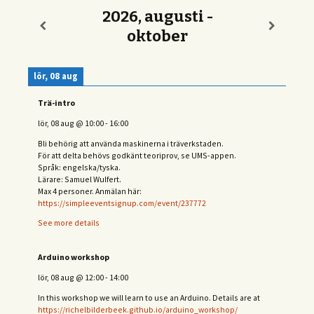
2026, augusti -
oktober
lör, 08 aug
Trä-intro
lör, 08 aug
@
10:00
-
16:00
Bli behörig att använda maskinerna i träverkstaden.
För att delta behövs
godkänt teoriprov, se UMS-appen.
Språk: engelska/tyska.
Lärare: Samuel Wulfert.
Max 4 personer. Anmälan här:
https://simpleeventsignup.com/event/237772
See more details
Arduino workshop
lör, 08 aug
@
12:00
-
14:00
In this workshop we will learn to use an Arduino. Details are at
https://richelbilderbeek.github.io/arduino_workshop/