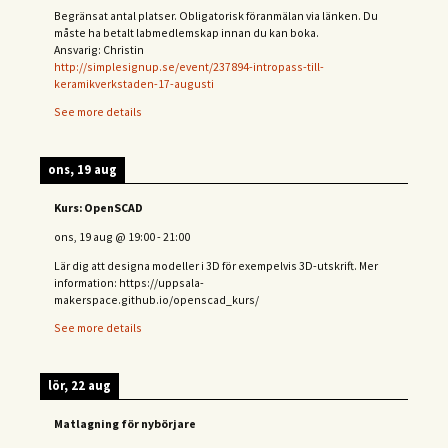
Begränsat antal platser. Obligatorisk föranmälan via länken. Du
måste ha betalt labmedlemskap innan du kan boka.
Ansvarig: Christin
http://simplesignup.se/event/237894-intropass-till-
keramikverkstaden-17-augusti
See more details
ons, 19 aug
Kurs: OpenSCAD
ons, 19 aug
@
19:00
-
21:00
Lär dig att designa modeller i 3D för exempelvis 3D-utskrift. Mer
information: https://uppsala-
makerspace.github.io/openscad_kurs/
See more details
lör, 22 aug
Matlagning för nybörjare