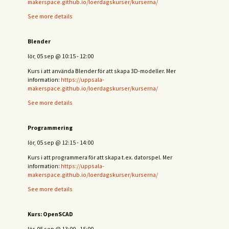
makerspace.github.io/loerdagskurser/kurserna/
See more details
Blender
lör, 05 sep
@
10:15
-
12:00
Kurs i att använda Blender för att skapa 3D-modeller. Mer
information:
https://uppsala-
makerspace.github.io/loerdagskurser/kurserna/
See more details
Programmering
lör, 05 sep
@
12:15
-
14:00
Kurs i att programmera för att skapa t.ex. datorspel. Mer
information:
https://uppsala-
makerspace.github.io/loerdagskurser/kurserna/
See more details
Kurs: OpenSCAD
lör, 05 sep
@
13:00
-
15:00