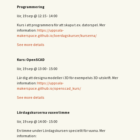
Programmering
lör, 19 sep
@
12:15
-
14:00
Kurs i att programmera för att skapa t.ex. datorspel. Mer
information:
https://uppsala-
makerspace.github.io/loerdagskurser/kurserna/
See more details
Kurs: OpenSCAD
lör, 19 sep
@
13:00
-
15:00
Lär dig att designa modeller i 3D för exempelvis 3D-utskrift. Mer
information:
https://uppsala-
makerspace.github.io/openscad_kurs/
See more details
Lördagskurserna vuxentimme
lör, 19 sep
@
14:00
-
15:00
En timme under Lördagskursen speciellt för vuxna. Mer
information: