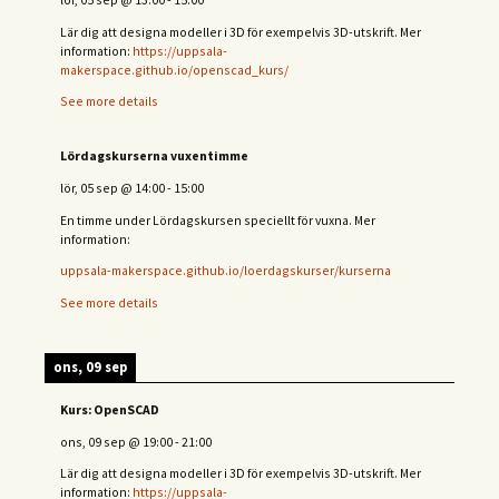
Lär dig att designa modeller i 3D för exempelvis 3D-utskrift. Mer
information:
https://uppsala-
makerspace.github.io/openscad_kurs/
See more details
Lördagskurserna vuxentimme
lör, 05 sep
@
14:00
-
15:00
En timme under Lördagskursen speciellt för vuxna. Mer
information:
uppsala-makerspace.github.io/loerdagskurser/kurserna
See more details
ons, 09 sep
Kurs: OpenSCAD
ons, 09 sep
@
19:00
-
21:00
Lär dig att designa modeller i 3D för exempelvis 3D-utskrift. Mer
information:
https://uppsala-