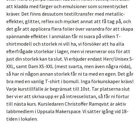
att kladda med färger och emulsioner som screentrycket
kräver. Det finns dessutom textiltransfer med metallic-
effekter, glitter, reflex och mycket annat att få tag på, och
det går att applicera flera folier över varandra för att skapa
spännande effekter. I anmälan får ni svara på vilken T-
shirtmodell och storlek ni vill ha, vi försöker att ha alla
efterfrågade storlekar i lager, men vi reserverar oss för att
just din storlek kan ta slut. Vi erbjuder endast Herr/Unisex S-
XXL, samt Dam XS-XXL (mest svarta, men även några röda),
så har ni någon annan storlek får ni ta med en egen. Det går
bra med en vanlig T-shirt i bomull. Inga förkunskaper krävs!
Varje kurstillfälle är begränsat till 10st. Tar platserna slut
ber vi er att skriva upp er på intresselistan, så får ni förtur
till nästa kurs. Kursledaren Christoffer Ramqvist är aktiv
labbmedlem i Uppsala Makerspace. Vi sätter igång vid 18-
tiden i lokalen.