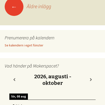
Inläggsnavigering
←
Äldre inlägg
Prenumerera på kalendern
Se kalendern i eget fönster
Vad händer på Makerspacet?
2026, augusti -
oktober
lör, 08 aug