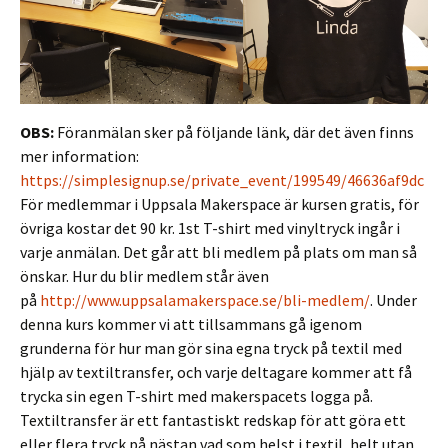
OBS:
Föranmälan sker på följande länk, där det även finns
mer information:
https://simplesignup.se/private_event/199549/46636af9dc
För medlemmar i Uppsala Makerspace är kursen gratis, för
övriga kostar det 90 kr. 1st T-shirt med vinyltryck ingår i
varje anmälan. Det går att bli medlem på plats om man så
önskar. Hur du blir medlem står även
på
http://www.uppsalamakerspace.se/bli-medlem/
. Under
denna kurs kommer vi att tillsammans gå igenom
grunderna för hur man gör sina egna tryck på textil med
hjälp av textiltransfer, och varje deltagare kommer att få
trycka sin egen T-shirt med makerspacets logga på.
Textiltransfer är ett fantastiskt redskap för att göra ett
eller flera tryck på nästan vad som helst i textil, helt utan