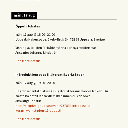
mån, 17 aug
Öppet i lokalen
mån, 17 aug
@
18:00
-
21:00
Uppsala Makerspace, Ekeby Bruk 6M, 752 63 Uppsala, Sverige
Visning av lokalen för både nyfikna och nya medlemmar.
Ansvarig: Johanna Lindström
See more details
Introduktionspass till keramikverkstaden
mån, 17 aug
@
19:00
-
20:00
Begränsat antal platser. Obligatorisk föranmälan via länken. Du
måste ha betalt labmedlemskap innan du kan boka.
Ansvarig: Christin
http://simplesignup.se/event/237894-intropass-till-
keramikverkstaden-17-augusti
See more details