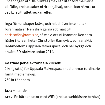
under dagen att 3D-printas (max ett litet föremål varje
tillfälle, endast saker ni ritat själva), och ni kan hämta ut
det kurstillfället veckan efter.
Inga förkunskaper krävs, och ni behöver inte heller
föranmäla er. Men skriv gärna ett mail till
christoffer@ramis.se
, så vet vi att ni kommer. Den som
håller i kursen heter Christoffer Ramqvist, som är aktiv
labbmedlem i Uppsala Makerspace, och har byggt och
använt 3D-skrivare sedan 2014.
Kostnad per elev för hela kursen:
0 kr (gratis) för Uppsala Makerspace medlemmar (ordinarie
familjmedlemskap)
250 kr för andra
Ålder:
5-18 år
Krav:
En bärbar dator med WiFi (endast webbläsare behövs)