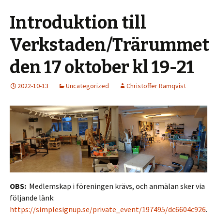
Introduktion till
Verkstaden/Trärummet
den 17 oktober kl 19-21
2022-10-13
Uncategorized
Christoffer Ramqvist
OBS:
Medlemskap i föreningen krävs, och anmälan sker via
följande länk:
https://simplesignup.se/private_event/197495/dc6604c926
.