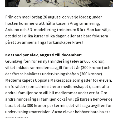
Från och med lördag 26 augusti och varje lördag under
hösten kommer vi att hålla kurser i Programmering,
Arduino och 3D-modellering (minimum 8 år). Man kan välja
att delta i olika kurser olika dagar, eller att bara fokusera
på ett av ämnena. Inga förkunskaper krävs!
Kostnad per elev, augusti till december:
Grundavgiften för en ny (minderårig) elev är 600 kronor,
vilket inkluderar medlemsavgift för ett år (300 kronor) och
det första halvårets undervisningshäften (300 kronor).
Medlemskapet i Uppsala Makerspace som gäller för eleven,
en förälder (som adminstrerar medlemskapet), samt alla
andra i familjen som vill bli medlemmar under ett år. Om
andra minderåriga i familjen också vill gå kursen behöver de
bara betala 300 kronor per termin, det vill säga avgiften för
undervisningsmaterialet. Vuxna elever behöver bara ha ett