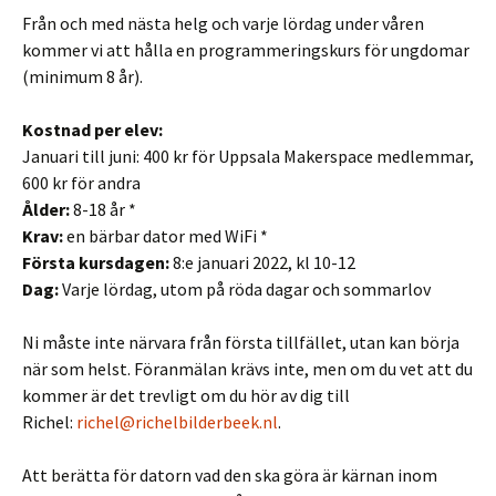
Från och med nästa helg och varje lördag under våren
kommer vi att hålla en programmeringskurs för ungdomar
(minimum 8 år).
Kostnad per elev:
Januari till juni: 400 kr för Uppsala Makerspace medlemmar,
600 kr för andra
Ålder:
8-18 år *
Krav:
en bärbar dator med WiFi *
Första kursdagen:
8:e januari 2022, kl 10-12
Dag:
Varje lördag, utom på röda dagar och sommarlov
Ni måste inte närvara från första tillfället, utan kan börja
när som helst. Föranmälan krävs inte, men om du vet att du
kommer är det trevligt om du hör av dig till
Richel:
richel@richelbilderbeek.nl
.
Att berätta för datorn vad den ska göra är kärnan inom