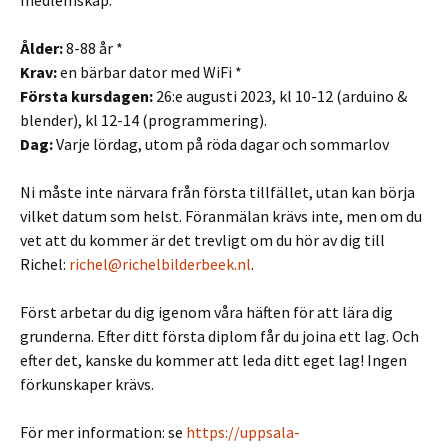
medlemskap.
Ålder:
8-88 år *
Krav:
en bärbar dator med WiFi *
Första kursdagen:
26:e augusti 2023, kl 10-12 (arduino &
blender), kl 12-14 (programmering).
Dag:
Varje lördag, utom på röda dagar och sommarlov
Ni måste inte närvara från första tillfället, utan kan börja
vilket datum som helst. Föranmälan krävs inte, men om du
vet att du kommer är det trevligt om du hör av dig till
Richel:
richel@richelbilderbeek.nl
.
Först arbetar du dig igenom våra häften för att lära dig
grunderna. Efter ditt första diplom får du joina ett lag. Och
efter det, kanske du kommer att leda ditt eget lag! Ingen
förkunskaper krävs.
För mer information: se
https://uppsala-