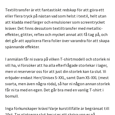
Textiltransfer är ett fantastiskt redskap för att göra ett
eller flera tryck på nästan vad som helst i textil, helt utan
att kladda med färger och emulsioner som screentrycket
kräver. Det finns dessutom textiltransfer med metallic-
effekter, glitter, reflex och mycket annat att få tag på, och
det går att applicera flera folier över varandra för att skapa
spännande effekter.
I anmälan får ni svara på vilken T-shirtmodell och storlek ni
vill ha, vi försöker att ha alla efterfrågade storlekar i lager,
men vi reserverar oss för att just din storlek kan ta slut. Vi
erbjuder endast Herr/Unisex S-XXL, samt Dam XS-XXL (mest
svarta, men även några röda), så har ni någon annan storlek
får ni ta med en egen. Det går bra med en vanlig T-shirt i
bomull.
Inga förkunskaper krävs! Varje kurstillfälle är begränsat till
10st. Tar platserna slut ber vi er att skriva upp er på