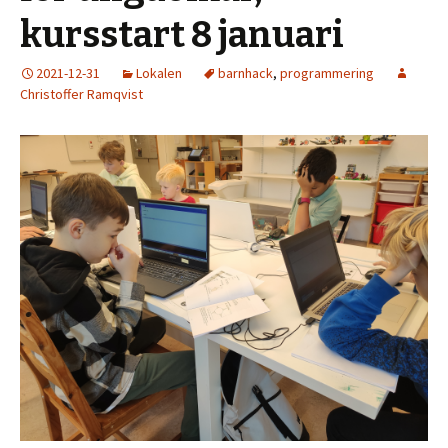
kursstart 8 januari
2021-12-31
Lokalen
barnhack
,
programmering
Christoffer Ramqvist