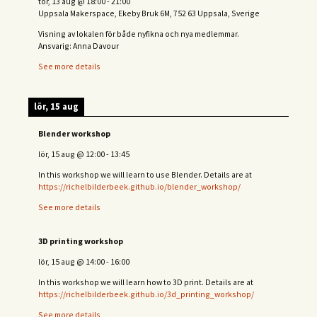
tor, 13 aug
@
18:00
-
21:00
Uppsala Makerspace, Ekeby Bruk 6M, 752 63 Uppsala, Sverige
Visning av lokalen för både nyfikna och nya medlemmar.
Ansvarig: Anna Davour
See more details
lör, 15 aug
Blender workshop
lör, 15 aug
@
12:00
-
13:45
In this workshop we will learn to use Blender. Details are at
https://richelbilderbeek.github.io/blender_workshop/
See more details
3D printing workshop
lör, 15 aug
@
14:00
-
16:00
In this workshop we will learn how to 3D print. Details are at
https://richelbilderbeek.github.io/3d_printing_workshop/
See more details