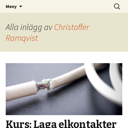
Kom och skapa i Uppsala!
Hoppa
Sök
Uppsala Makerspace
Meny
till
efter:
innehåll
Alla inlägg av
Christoffer
Ramqvist
Kurs: Laga elkontakter