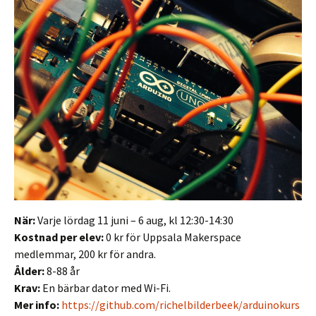
När:
Varje lördag 11 juni – 6 aug, kl 12:30-14:30
Kostnad per elev:
0 kr för Uppsala Makerspace
medlemmar, 200 kr för andra.
Ålder:
8-88 år
Krav:
En bärbar dator med Wi-Fi.
Mer info:
https://github.com/richelbilderbeek/arduinokurs