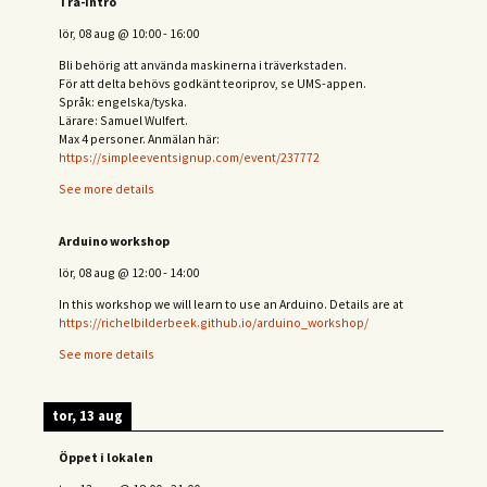
Trä-intro
lör, 08 aug
@
10:00
-
16:00
Bli behörig att använda maskinerna i träverkstaden.
För att delta behövs
godkänt teoriprov, se UMS-appen.
Språk: engelska/tyska.
Lärare: Samuel Wulfert.
Max 4 personer. Anmälan här:
https://simpleeventsignup.com/event/237772
See more details
Arduino workshop
lör, 08 aug
@
12:00
-
14:00
In this workshop we will learn to use an Arduino. Details are at
https://richelbilderbeek.github.io/arduino_workshop/
See more details
tor, 13 aug
Öppet i lokalen