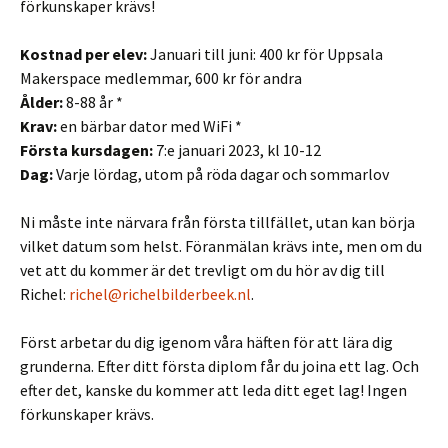
förkunskaper krävs!
Kostnad per elev:
Januari till juni: 400 kr för Uppsala
Makerspace medlemmar, 600 kr för andra
Ålder:
8-88 år *
Krav:
en bärbar dator med WiFi *
Första kursdagen:
7:e januari 2023, kl 10-12
Dag:
Varje lördag, utom på röda dagar och sommarlov
Ni måste inte närvara från första tillfället, utan kan börja
vilket datum som helst. Föranmälan krävs inte, men om du
vet att du kommer är det trevligt om du hör av dig till
Richel:
richel@richelbilderbeek.nl
.
Först arbetar du dig igenom våra häften för att lära dig
grunderna. Efter ditt första diplom får du joina ett lag. Och
efter det, kanske du kommer att leda ditt eget lag! Ingen
förkunskaper krävs.