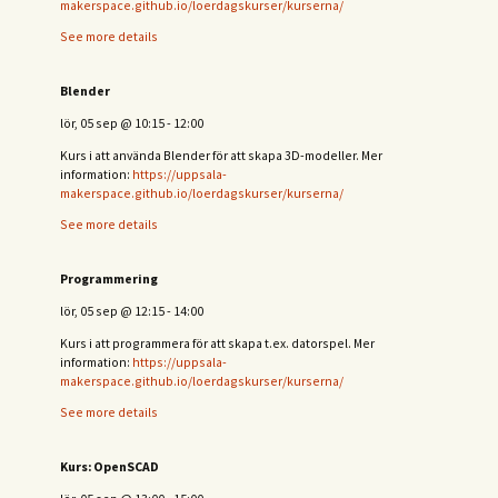
makerspace.github.io/loerdagskurser/kurserna/
See more details
Blender
lör, 05 sep
@
10:15
-
12:00
Kurs i att använda Blender för att skapa 3D-modeller. Mer
information:
https://uppsala-
makerspace.github.io/loerdagskurser/kurserna/
See more details
Programmering
lör, 05 sep
@
12:15
-
14:00
Kurs i att programmera för att skapa t.ex. datorspel. Mer
information:
https://uppsala-
makerspace.github.io/loerdagskurser/kurserna/
See more details
Kurs: OpenSCAD