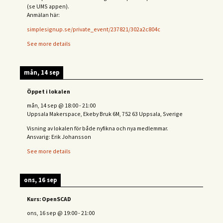
(se UMS appen).
Anmälan här:
simplesignup.se/private_event/237821/302a2c804c
See more details
mån, 14 sep
Öppet i lokalen
mån, 14 sep
@
18:00
-
21:00
Uppsala Makerspace, Ekeby Bruk 6M, 752 63 Uppsala, Sverige
Visning av lokalen för både nyfikna och nya medlemmar.
Ansvarig: Erik Johansson
See more details
ons, 16 sep
Kurs: OpenSCAD
ons, 16 sep
@
19:00
-
21:00