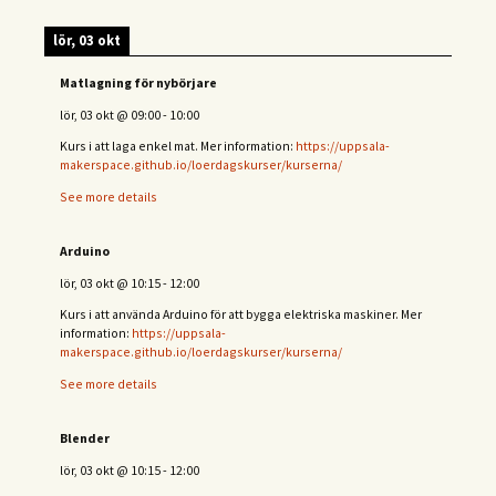
lör, 03 okt
Matlagning för nybörjare
lör, 03 okt
@
09:00
-
10:00
Kurs i att laga enkel mat. Mer information:
https://uppsala-
makerspace.github.io/loerdagskurser/kurserna/
See more details
Arduino
lör, 03 okt
@
10:15
-
12:00
Kurs i att använda Arduino för att bygga elektriska maskiner. Mer
information:
https://uppsala-
makerspace.github.io/loerdagskurser/kurserna/
See more details
Blender
lör, 03 okt
@
10:15
-
12:00