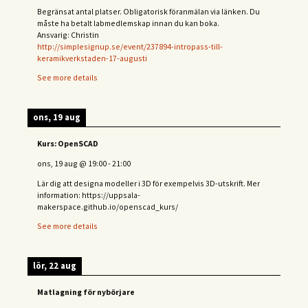
Begränsat antal platser. Obligatorisk föranmälan via länken. Du
måste ha betalt labmedlemskap innan du kan boka.
Ansvarig: Christin
http://simplesignup.se/event/237894-intropass-till-
keramikverkstaden-17-augusti
See more details
ons, 19 aug
Kurs: OpenSCAD
ons, 19 aug
@
19:00
-
21:00
Lär dig att designa modeller i 3D för exempelvis 3D-utskrift. Mer
information: https://uppsala-
makerspace.github.io/openscad_kurs/
See more details
lör, 22 aug
Matlagning för nybörjare