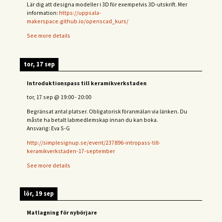
Lär dig att designa modeller i 3D för exempelvis 3D-utskrift. Mer
information:
https://uppsala-
makerspace.github.io/openscad_kurs/
See more details
tor, 17 sep
Introduktionspass till keramikverkstaden
tor, 17 sep
@
19:00
-
20:00
Begränsat antal platser. Obligatorisk föranmälan via länken. Du
måste ha betalt labmedlemskap innan du kan boka.
Ansvarig: Eva S-G
http://simplesignup.se/event/237896-intropass-till-
keramikverkstaden-17-september
See more details
lör, 19 sep
Matlagning för nybörjare