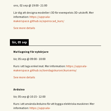
ons, 02 sep
@
19:00
-
21:00
Lär dig att designa modeller i 3D för exempelvis 3D-utskrift. Mer
information:
https://uppsala-
makerspace.github.io/openscad_kurs/
See more details
lör, 05 sep
Matlagning för nybörjare
lör, 05 sep
@
09:00
-
10:00
Kurs i att laga enkel mat. Mer information:
https://uppsala-
makerspace.github.io/loerdagskurser/kurserna/
See more details
Arduino
lör, 05 sep
@
10:15
-
12:00
Kurs i att använda Arduino för att bygga elektriska maskiner. Mer
information:
https://uppsala-