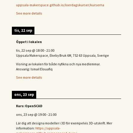
uppsala-makerspace.github.io/loerdagskurser/kurserna
See more details
tis, 22 sep
Öppet i lokalen
tis, 22 sep
@
18:00
-
21:00
Uppsala Makerspace, Ekeby Bruk 6M, 752 63 Uppsala, Sverige
Visning av lokalen för både nyfikna och nya medlemmar.
Ansvarig: Ismail Elouafiq
See more details
ons, 23 sep
Kurs: OpenSCAD
ons, 23 sep
@
19:00
-
21:00
Lär dig att designa modeller i 3D för exempelvis 3D-utskrift. Mer
information:
https://uppsala-