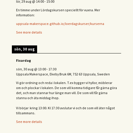
lör, 29 aug
@
14:00
-
15:00
En timme under Lördagskursen speciellt för vuxna. Mer
information:
uppsala-makerspace.github.io/loerdagskurser/kurserna
See more details
sön, 30 aug
Fixardag
sön, 30 aug
@
13:00
-
17:30
Uppsala Makerspace, Ekeby Bruk 6M, 752 63 Uppsala, Sweden
Vi gör ordning och reda i lokalen. T.ex bygger vi hyllor, möblerar
om och plockar i lokalen. De som vill komma tidigare får gärna göra
det, och man stannar hur länge man vill. De som vill får gärna
stanna och äta middag ihop.
Vi börjar kring 13:00. Kl 17:30 avslutar vi och de s
om vill äter något
tillsammans.
See more details