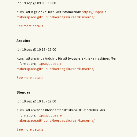
lör, 19 sep
@
09:00
-
10:00
Kurs i att laga enkel mat. Mer information:
https://uppsala-
makerspace.github.io/loerdagskurser/kurserna/
See more details
Arduino
lör, 19 sep
@
10:15
-
12:00
Kurs i att använda Arduino för att bygga elektriska maskiner. Mer
information:
https://uppsala-
makerspace.github.io/loerdagskurser/kurserna/
See more details
Blender
lör, 19 sep
@
10:15
-
12:00
Kurs i att använda Blender för att skapa 3D-modeller. Mer
information:
https://uppsala-
makerspace.github.io/loerdagskurser/kurserna/
See more details