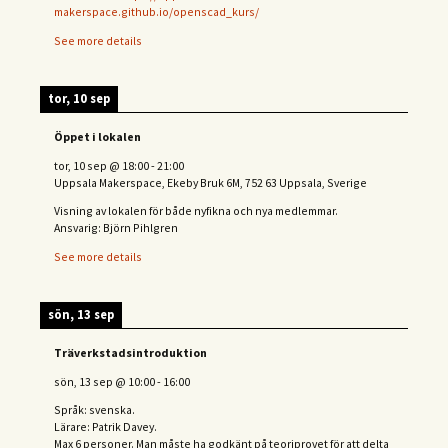
makerspace.github.io/openscad_kurs/
See more details
tor, 10 sep
Öppet i lokalen
tor, 10 sep
@
18:00
-
21:00
Uppsala Makerspace, Ekeby Bruk 6M, 752 63 Uppsala, Sverige
Visning av lokalen för både nyfikna och nya medlemmar.
Ansvarig: Björn Pihlgren
See more details
sön, 13 sep
Träverkstadsintroduktion
sön, 13 sep
@
10:00
-
16:00
Språk: svenska.
Lärare: Patrik Davey.
Max 6 personer. Man måste ha godkänt på teoriprovet för att delta