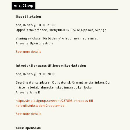
ons, 02 sep
Öppet i lokalen
ons, 02 sep
@
18:00
-
21:00
Uppsala Makerspace, Ekeby Bruk 6M, 752 63 Uppsala, Sverige
Visning av lokalen för både nyfikna och nya medlemmar.
Ansvarig: Björn Engström
See more details
Introduktionspass till keramikverkstaden
ons, 02 sep
@
19:00
-
20:00
Begränsat antal platser. Obligatorisk föranmälan via länken. Du
måste ha betalt labmedlemskap innan du kan boka.
Ansvarig: Anna R
http://simplesignup.se/event/237895-intropass-till-
keramikverkstaden-2-september
See more details
Kurs: OpenSCAD