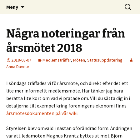
Kom och skapa i Uppsala!
Hoppa
Sök
Uppsala Makerspace
Meny
till
efter:
innehåll
Några noteringar från
årsmötet 2018
2018-03-07
Medlemsträffar
,
Möten
,
Statusuppdatering
Anna Davour
I söndags träffades vi för årsmöte, och direkt efter det ett
lite mer informellt medlemsmöte. Här tänker jag bara
berätta lite kort om vad vi pratade om. Vill du sätta dig in i
detaljerna till exempel kring föreningens ekonomi finns
årsmötesdokumenten på vår wiki
.
Styrelsen blev omvald i nästan oförändrad form. Ändringen
var att ledamoten Magnus Krantz byttes ut mot Björn