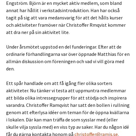
Engström. Björn är en mycket aktiv medlem, som bland
annat har hållit i verkstadsintroduktion. Han har också
tagit på sig att vara medansvarig för att det hålls kurser
och aktiviteter framöver när Christoffer Rmqvist kommer
att dra ner på sin aktivitet lite.
Under årsmötet uppstod en del funderingar. Efter att de
ordinarie förhandlingarna var över öppnade Matthias för en
allmän diskussion om föreningen och vad vi vill göra med
den.
Ett spår handlade om att få igång fler olika sorters
aktiviteter. Nu tänker vi testa att uppmuntra medlemmar
att bilda olika intressegrupper för att stödja och inspirera
varandra. Christoffer Ramqvist har satt den bollen i rullning
genom att efterlysa idéer om teman för de öppna kvällarna
i lokalen. Där kan man träffa de som sysslar med (eller
skulle vilja syssla med) en viss typ av saker. Har du någon idé
får du gärna kontakta honom på
christoffer@ramis.se
.