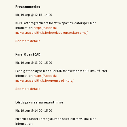
Programmering
lör, 19 sep
@
12:15
-
14:00
Kurs i att programmera för att skapa t.ex. datorspel. Mer
information:
https://uppsala-
makerspace.github.io/loerdagskurser/kurserna/
See more details
Kurs: OpenSCAD
lör, 19 sep
@
13:00
-
15:00
Lär dig att designa modeller i 3D för exempelvis 3D-utskrift. Mer
information:
https://uppsala-
makerspace.github.io/openscad_kurs/
See more details
Lördagskurserna vuxentimme
lör, 19 sep
@
14:00
-
15:00
En timme under Lördagskursen speciellt för vuxna. Mer
information: