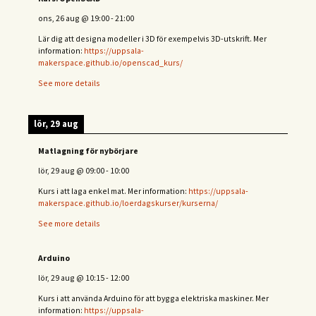
ons, 26 aug
@
19:00
-
21:00
Lär dig att designa modeller i 3D för exempelvis 3D-utskrift. Mer
information:
https://uppsala-
makerspace.github.io/openscad_kurs/
See more details
lör, 29 aug
Matlagning för nybörjare
lör, 29 aug
@
09:00
-
10:00
Kurs i att laga enkel mat. Mer information:
https://uppsala-
makerspace.github.io/loerdagskurser/kurserna/
See more details
Arduino
lör, 29 aug
@
10:15
-
12:00
Kurs i att använda Arduino för att bygga elektriska maskiner. Mer
information:
https://uppsala-