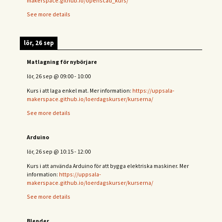
makerspace.github.io/openscad_kurs/
See more details
lör, 26 sep
Matlagning för nybörjare
lör, 26 sep
@
09:00
-
10:00
Kurs i att laga enkel mat. Mer information:
https://uppsala-
makerspace.github.io/loerdagskurser/kurserna/
See more details
Arduino
lör, 26 sep
@
10:15
-
12:00
Kurs i att använda Arduino för att bygga elektriska maskiner. Mer
information:
https://uppsala-
makerspace.github.io/loerdagskurser/kurserna/
See more details
Blender