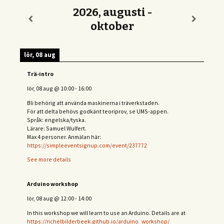
2026, augusti -
oktober
lör, 08 aug
Trä-intro
lör, 08 aug
@
10:00
-
16:00
Bli behörig att använda maskinerna i träverkstaden.
För att delta behövs
godkänt teoriprov, se UMS-appen.
Språk: engelska/tyska.
Lärare: Samuel Wulfert.
Max 4 personer. Anmälan här:
https://simpleeventsignup.com/event/237772
See more details
Arduino workshop
lör, 08 aug
@
12:00
-
14:00
In this workshop we will learn to use an Arduino. Details are at
https://richelbilderbeek.github.io/arduino_workshop/