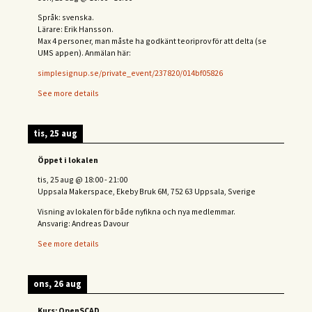
Språk: svenska.
Lärare: Erik Hansson.
Max 4 personer, man måste ha godkänt teoriprov för att delta (se
UMS appen). Anmälan här:
simplesignup.se/private_event/237820/014bf05826
See more details
tis, 25 aug
Öppet i lokalen
tis, 25 aug
@
18:00
-
21:00
Uppsala Makerspace, Ekeby Bruk 6M, 752 63 Uppsala, Sverige
Visning av lokalen för både nyfikna och nya medlemmar.
Ansvarig: Andreas Davour
See more details
ons, 26 aug
Kurs: OpenSCAD