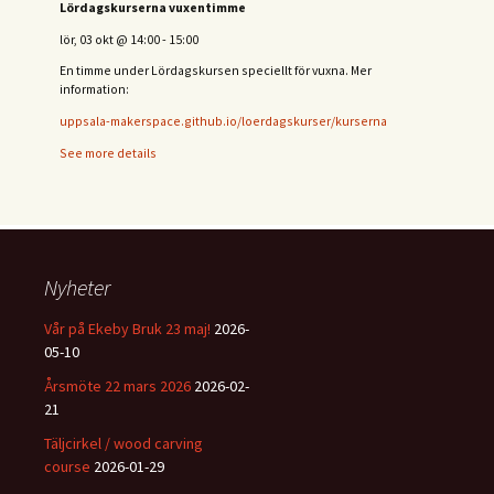
Lördagskurserna vuxentimme
lör, 03 okt
@
14:00
-
15:00
En timme under Lördagskursen speciellt för vuxna. Mer
information:
uppsala-makerspace.github.io/loerdagskurser/kurserna
See more details
Nyheter
Vår på Ekeby Bruk 23 maj!
2026-
05-10
Årsmöte 22 mars 2026
2026-02-
21
Täljcirkel / wood carving
course
2026-01-29