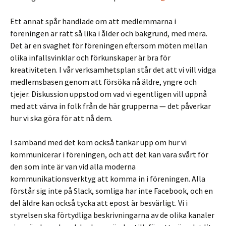
Ett annat spår handlade om att medlemmarna i
föreningen är rätt så lika i ålder och bakgrund, med mera.
Det är en svaghet för föreningen eftersom möten mellan
olika infallsvinklar och förkunskaper är bra för
kreativiteten. I vår verksamhetsplan står det att vi vill vidga
medlemsbasen genom att försöka nå äldre, yngre och
tjejer. Diskussion uppstod om vad vi egentligen vill uppnå
med att värva in folk från de här grupperna — det påverkar
hur vi ska göra för att nå dem.
I samband med det kom också tankar upp om hur vi
kommunicerar i föreningen, och att det kan vara svårt för
den som inte är van vid alla moderna
kommunikationsverktyg att komma in i föreningen. Alla
förstår sig inte på Slack, somliga har inte Facebook, och en
del äldre kan också tycka att epost är besvärligt. Vi i
styrelsen ska förtydliga beskrivningarna av de olika kanaler