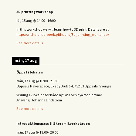
3D printing workshop
lör, 15 aug
@
14:00
-
16:00
In this workshop we will learn how to 3D print. Details are at
https://richelbilderbeek.github.io/3d_printing_workshop/
See more details
mån, 17 aug
Öppet i lokalen
mån, 17 aug
@
18:00
-
21:00
Uppsala Makerspace, Ekeby Bruk 6M, 752 63 Uppsala, Sverige
Visning av lokalen för både nyfikna och nya medlemmar.
Ansvarig: Johanna Lindström
See more details
Introduktionspass till keramikverkstaden
mån, 17 aug
@
19:00
-
20:00