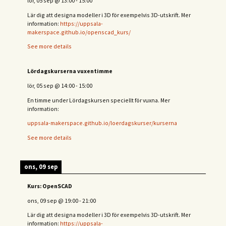
lör, 05 sep
@
13:00
-
15:00
Lär dig att designa modeller i 3D för exempelvis 3D-utskrift. Mer
information:
https://uppsala-
makerspace.github.io/openscad_kurs/
See more details
Lördagskurserna vuxentimme
lör, 05 sep
@
14:00
-
15:00
En timme under Lördagskursen speciellt för vuxna. Mer
information:
uppsala-makerspace.github.io/loerdagskurser/kurserna
See more details
ons, 09 sep
Kurs: OpenSCAD
ons, 09 sep
@
19:00
-
21:00
Lär dig att designa modeller i 3D för exempelvis 3D-utskrift. Mer
information:
https://uppsala-