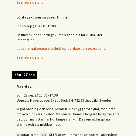
See more details
Lördagskurserna vuxentimme
lör, 26 sep
@
14:00
-
15:00
En timme under Lördagskursen speciellt för vuxna. Mer
information:
uppsala-makerspace.github.io/loerdagskurser/kurserna
See more details
sön, 27 sep
Fixardag
sön, 27 sep
@
13:00
-
17:30
Uppsala Makerspace, Ekeby Bruk 6M, 752 63 Uppsala, Sweden
Vi gör ordning och reda i lokalen. T.ex bygger vi hyllor, möblerar
om och plockar i lokalen. De som vill komma tidigare får gärna göra
det, och man stannar hur länge man vill. De som vill får gärna
stanna och äta middag ihop.
Vi börjar kring 13:00. Kl 17:30 avslutar vi och de s
om vill äter något