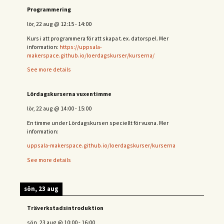
Programmering
lör, 22 aug
@
12:15
-
14:00
Kurs i att programmera för att skapa t.ex. datorspel. Mer
information:
https://uppsala-
makerspace.github.io/loerdagskurser/kurserna/
See more details
Lördagskurserna vuxentimme
lör, 22 aug
@
14:00
-
15:00
En timme under Lördagskursen speciellt för vuxna. Mer
information:
uppsala-makerspace.github.io/loerdagskurser/kurserna
See more details
sön, 23 aug
Träverkstadsintroduktion
sön, 23 aug
@
10:00
-
16:00