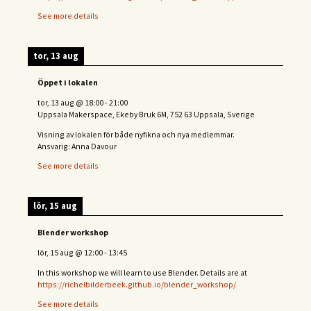
See more details
tor, 13 aug
Öppet i lokalen
tor, 13 aug
@
18:00
-
21:00
Uppsala Makerspace, Ekeby Bruk 6M, 752 63 Uppsala, Sverige
Visning av lokalen för både nyfikna och nya medlemmar.
Ansvarig: Anna Davour
See more details
lör, 15 aug
Blender workshop
lör, 15 aug
@
12:00
-
13:45
In this workshop we will learn to use Blender. Details are at
https://richelbilderbeek.github.io/blender_workshop/
See more details