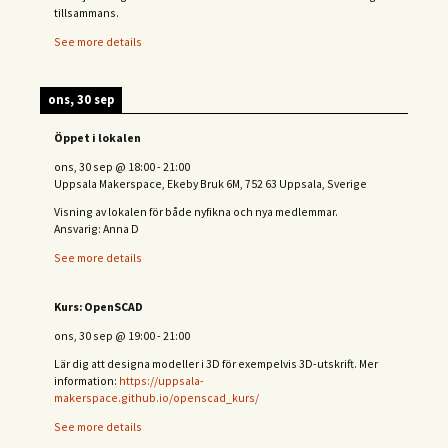
tillsammans.
See more details
ons, 30 sep
Öppet i lokalen
ons, 30 sep
@
18:00
-
21:00
Uppsala Makerspace, Ekeby Bruk 6M, 752 63 Uppsala, Sverige
Visning av lokalen för både nyfikna och nya medlemmar.
Ansvarig: Anna D
See more details
Kurs: OpenSCAD
ons, 30 sep
@
19:00
-
21:00
Lär dig att designa modeller i 3D för exempelvis 3D-utskrift. Mer
information:
https://uppsala-
makerspace.github.io/openscad_kurs/
See more details