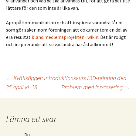
vi använder och vad de ska användas till, för att göra det lite
lättare för den som inte är lika van.
Apropå kommunikation och att inspirera varandra får ni
som gör saker inom föreningen att dokumentera en del av
era resultat
bland medlemsprojekten i wikin
. Det är roligt
och inspirerande att se vad andra har åstadkommit!
Inläggsnavigering
←
Kvällsöppet: Introduktionskurs i 3D-printing den
25 april kl. 18
Problem med inpassering
→
Lämna ett svar
Du