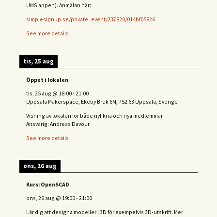
UMS appen). Anmälan här:
simplesignup.se/private_event/237820/014bf05826
See more details
tis, 25 aug
Öppet i lokalen
tis, 25 aug
@
18:00
-
21:00
Uppsala Makerspace, Ekeby Bruk 6M, 752 63 Uppsala, Sverige
Visning av lokalen för både nyfikna och nya medlemmar.
Ansvarig: Andreas Davour
See more details
ons, 26 aug
Kurs: OpenSCAD
ons, 26 aug
@
19:00
-
21:00
Lär dig att designa modeller i 3D för exempelvis 3D-utskrift. Mer