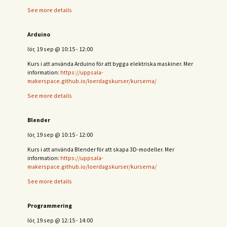
See more details
Arduino
lör, 19 sep
@
10:15
-
12:00
Kurs i att använda Arduino för att bygga elektriska maskiner. Mer
information:
https://uppsala-
makerspace.github.io/loerdagskurser/kurserna/
See more details
Blender
lör, 19 sep
@
10:15
-
12:00
Kurs i att använda Blender för att skapa 3D-modeller. Mer
information:
https://uppsala-
makerspace.github.io/loerdagskurser/kurserna/
See more details
Programmering
lör, 19 sep
@
12:15
-
14:00