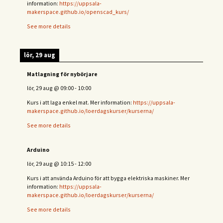
information:
https://uppsala-
makerspace.github.io/openscad_kurs/
See more details
lör, 29 aug
Matlagning för nybörjare
lör, 29 aug
@
09:00
-
10:00
Kurs i att laga enkel mat. Mer information:
https://uppsala-
makerspace.github.io/loerdagskurser/kurserna/
See more details
Arduino
lör, 29 aug
@
10:15
-
12:00
Kurs i att använda Arduino för att bygga elektriska maskiner. Mer
information:
https://uppsala-
makerspace.github.io/loerdagskurser/kurserna/
See more details