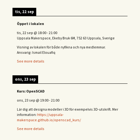
tis, 22 sep
Öppet i lokalen
tis, 22 sep
@
18:00
-
21:00
Uppsala Makerspace, Ekeby Bruk 6M, 752 63 Uppsala, Sverige
Visning av lokalen för både nyfikna och nya medlemmar.
Ansvarig: Ismail Elouafiq
See more details
ons, 23 sep
Kurs: OpenSCAD
ons, 23 sep
@
19:00
-
21:00
Lär dig att designa modeller i 3D för exempelvis 3D-utskrift. Mer
information:
https://uppsala-
makerspace.github.io/openscad_kurs/
See more details