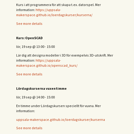
Kurs i att programmera för att skapa t.ex. datorspel. Mer
information:
https://uppsala-
makerspace.github.io/loerdagskurser/kurserna/
See more details
Kurs: OpenSCAD
lör, 19 sep
@
13:00
-
15:00
Lär dig att designa modeller i 3D för exempelvis 3D-utskrift. Mer
information:
https://uppsala-
makerspace.github.io/openscad_kurs/
See more details
Lördagskurserna vuxentimme
lör, 19 sep
@
14:00
-
15:00
En timme under Lördagskursen speciellt för vuxna. Mer
information:
uppsala-makerspace.github.io/loerdagskurser/kurserna
See more details