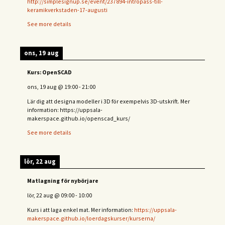
http://simplesignup.se/event/237894-intropass-till-
keramikverkstaden-17-augusti
See more details
ons, 19 aug
Kurs: OpenSCAD
ons, 19 aug
@
19:00
-
21:00
Lär dig att designa modeller i 3D för exempelvis 3D-utskrift. Mer
information: https://uppsala-
makerspace.github.io/openscad_kurs/
See more details
lör, 22 aug
Matlagning för nybörjare
lör, 22 aug
@
09:00
-
10:00
Kurs i att laga enkel mat. Mer information:
https://uppsala-
makerspace.github.io/loerdagskurser/kurserna/