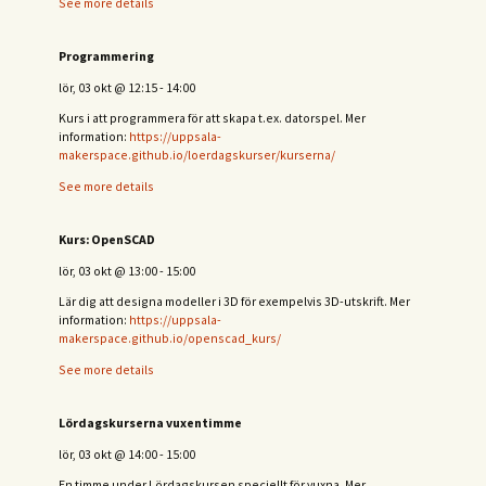
See more details
Programmering
lör, 03 okt
@
12:15
-
14:00
Kurs i att programmera för att skapa t.ex. datorspel. Mer
information:
https://uppsala-
makerspace.github.io/loerdagskurser/kurserna/
See more details
Kurs: OpenSCAD
lör, 03 okt
@
13:00
-
15:00
Lär dig att designa modeller i 3D för exempelvis 3D-utskrift. Mer
information:
https://uppsala-
makerspace.github.io/openscad_kurs/
See more details
Lördagskurserna vuxentimme
lör, 03 okt
@
14:00
-
15:00
En timme under Lördagskursen speciellt för vuxna. Mer