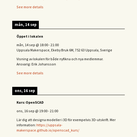
See more details
mån, 14 sep
Öppet i lokalen
mån, 14 sep
@
18:00
-
21:00
Uppsala Makerspace, Ekeby Bruk 6M, 752 63 Uppsala, Sverige
Visning av lokalen för både nyfikna och nya medlemmar.
Ansvarig: Erik Johansson
See more details
ons, 16 sep
Kurs: OpenSCAD
ons, 16 sep
@
19:00
-
21:00
Lär dig att designa modeller i 3D för exempelvis 3D-utskrift. Mer
information:
https://uppsala-
makerspace.github.io/openscad_kurs/