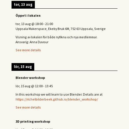
tor, 13 aug
Öppet i lokalen
tor, 13 aug
@
18:00
-
21:00
Uppsala Makerspace, Ekeby Bruk 6M, 752 63 Uppsala, Sverige
Visning av lokalen för både nyfikna och nya medlemmar.
Ansvarig: Anna Davour
See more details
lör, 15 aug
Blender workshop
lör, 15 aug
@
12:00
-
13:45
In this workshop we will learn to use Blender. Details are at
https://richelbilderbeek.github.io/blender_workshop/
See more details
3D printing workshop