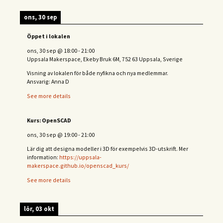
ons, 30 sep
Öppet i lokalen
ons, 30 sep
@
18:00
-
21:00
Uppsala Makerspace, Ekeby Bruk 6M, 752 63 Uppsala, Sverige
Visning av lokalen för både nyfikna och nya medlemmar.
Ansvarig: Anna D
See more details
Kurs: OpenSCAD
ons, 30 sep
@
19:00
-
21:00
Lär dig att designa modeller i 3D för exempelvis 3D-utskrift. Mer
information:
https://uppsala-
makerspace.github.io/openscad_kurs/
See more details
lör, 03 okt