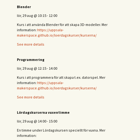
Blender
lör, 29 aug
@
10:15
-
12:00
Kurs i att använda Blender för att skapa 3D-modeller. Mer
information:
https://uppsala-
makerspace.github.io/loerdagskurser/kurserna/
See more details
Programmering
lör, 29 aug
@
12:15
-
14:00
Kurs i att programmera för att skapa t.ex. datorspel. Mer
information:
https://uppsala-
makerspace.github.io/loerdagskurser/kurserna/
See more details
Lördagskurserna vuxentimme
lör, 29 aug
@
14:00
-
15:00
En timme under Lördagskursen speciellt för vuxna. Mer
information: