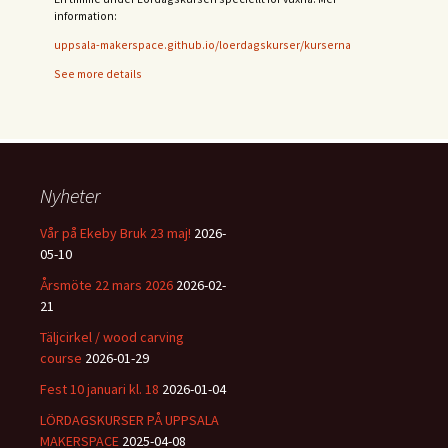
information:
uppsala-makerspace.github.io/loerdagskurser/kurserna
See more details
Nyheter
Vår på Ekeby Bruk 23 maj!
2026-
05-10
Årsmöte 22 mars 2026
2026-02-
21
Täljcirkel / wood carving
course
2026-01-29
Fest 10 januari kl. 18
2026-01-04
LÖRDAGSKURSER PÅ UPPSALA
MAKERSPACE
2025-04-08