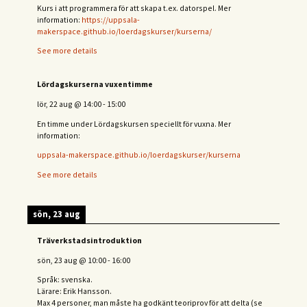
Kurs i att programmera för att skapa t.ex. datorspel. Mer
information:
https://uppsala-
makerspace.github.io/loerdagskurser/kurserna/
See more details
Lördagskurserna vuxentimme
lör, 22 aug
@
14:00
-
15:00
En timme under Lördagskursen speciellt för vuxna. Mer
information:
uppsala-makerspace.github.io/loerdagskurser/kurserna
See more details
sön, 23 aug
Träverkstadsintroduktion
sön, 23 aug
@
10:00
-
16:00
Språk: svenska.
Lärare: Erik Hansson.
Max 4 personer, man måste ha godkänt teoriprov för att delta (se