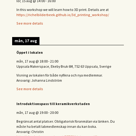
lör, 15 aug
@
14:00
-
16:00
In this workshop we will learn how to 3D print. Details are at
https://richelbilderbeek.github.io/3d_printing_workshop/
See more details
mån, 17 aug
Öppet i lokalen
mån, 17 aug
@
18:00
-
21:00
Uppsala Makerspace, Ekeby Bruk 6M, 752 63 Uppsala, Sverige
Visning av lokalen för både nyfikna och nya medlemmar.
Ansvarig: Johanna Lindström
See more details
Introduktionspass till keramikverkstaden
mån, 17 aug
@
19:00
-
20:00
Begränsat antal platser. Obligatorisk föranmälan via länken. Du
måste ha betalt labmedlemskap innan du kan boka.
Ansvarig: Christin