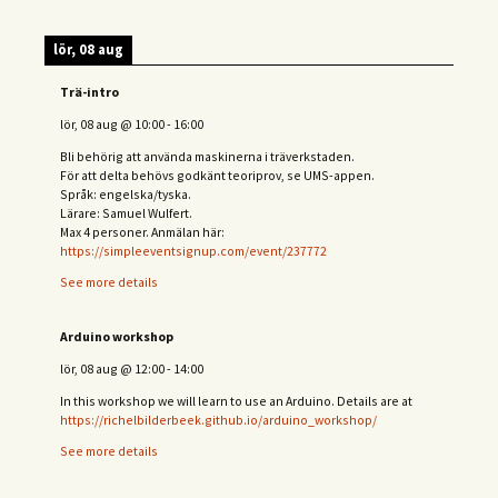
lör, 08 aug
Trä-intro
lör, 08 aug
@
10:00
-
16:00
Bli behörig att använda maskinerna i träverkstaden.
För att delta behövs
godkänt teoriprov, se UMS-appen.
Språk: engelska/tyska.
Lärare: Samuel Wulfert.
Max 4 personer. Anmälan här:
https://simpleeventsignup.com/event/237772
See more details
Arduino workshop
lör, 08 aug
@
12:00
-
14:00
In this workshop we will learn to use an Arduino. Details are at
https://richelbilderbeek.github.io/arduino_workshop/
See more details