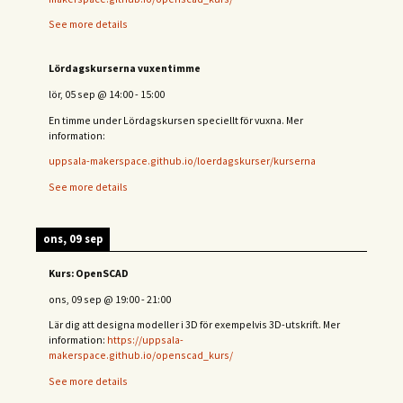
See more details
Lördagskurserna vuxentimme
lör, 05 sep
@
14:00
-
15:00
En timme under Lördagskursen speciellt för vuxna. Mer
information:
uppsala-makerspace.github.io/loerdagskurser/kurserna
See more details
ons, 09 sep
Kurs: OpenSCAD
ons, 09 sep
@
19:00
-
21:00
Lär dig att designa modeller i 3D för exempelvis 3D-utskrift. Mer
information:
https://uppsala-
makerspace.github.io/openscad_kurs/
See more details