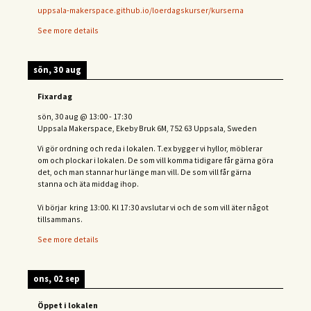
uppsala-makerspace.github.io/loerdagskurser/kurserna
See more details
sön, 30 aug
Fixardag
sön, 30 aug
@
13:00
-
17:30
Uppsala Makerspace, Ekeby Bruk 6M, 752 63 Uppsala, Sweden
Vi gör ordning och reda i lokalen. T.ex bygger vi hyllor, möblerar
om och plockar i lokalen. De som vill komma tidigare får gärna göra
det, och man stannar hur länge man vill. De som vill får gärna
stanna och äta middag ihop.
Vi börjar kring 13:00. Kl 17:30 avslutar vi och de s
om vill äter något
tillsammans.
See more details
ons, 02 sep
Öppet i lokalen