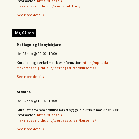
information:
https://uppsala-
makerspace.github.io/openscad_kurs/
See more details
lör, 05 sep
Matlagning för nybörjare
lör, 05 sep
@
09:00
-
10:00
Kurs i att laga enkel mat. Mer information:
https://uppsala-
makerspace.github.io/loerdagskurser/kurserna/
See more details
Arduino
lör, 05 sep
@
10:15
-
12:00
Kurs i att använda Arduino för att bygga elektriska maskiner. Mer
information:
https://uppsala-
makerspace.github.io/loerdagskurser/kurserna/
See more details