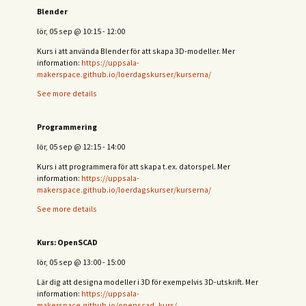
Blender
lör, 05 sep
@
10:15
-
12:00
Kurs i att använda Blender för att skapa 3D-modeller. Mer
information:
https://uppsala-
makerspace.github.io/loerdagskurser/kurserna/
See more details
Programmering
lör, 05 sep
@
12:15
-
14:00
Kurs i att programmera för att skapa t.ex. datorspel. Mer
information:
https://uppsala-
makerspace.github.io/loerdagskurser/kurserna/
See more details
Kurs: OpenSCAD
lör, 05 sep
@
13:00
-
15:00
Lär dig att designa modeller i 3D för exempelvis 3D-utskrift. Mer
information:
https://uppsala-
makerspace.github.io/openscad_kurs/