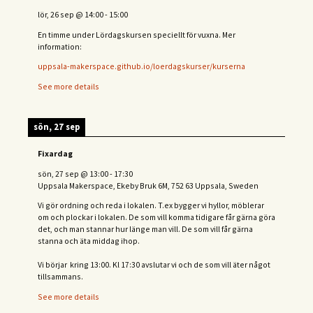
lör, 26 sep
@
14:00
-
15:00
En timme under Lördagskursen speciellt för vuxna. Mer
information:
uppsala-makerspace.github.io/loerdagskurser/kurserna
See more details
sön, 27 sep
Fixardag
sön, 27 sep
@
13:00
-
17:30
Uppsala Makerspace, Ekeby Bruk 6M, 752 63 Uppsala, Sweden
Vi gör ordning och reda i lokalen. T.ex bygger vi hyllor, möblerar
om och plockar i lokalen. De som vill komma tidigare får gärna göra
det, och man stannar hur länge man vill. De som vill får gärna
stanna och äta middag ihop.
Vi börjar kring 13:00. Kl 17:30 avslutar vi och de s
om vill äter något
tillsammans.
See more details