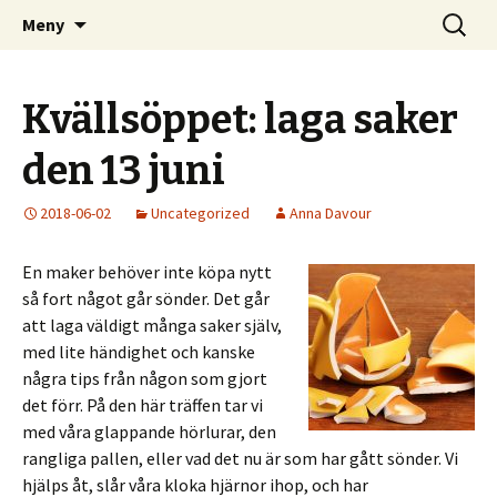
Kom och skapa i Uppsala!
Hoppa
Sök
Uppsala Makerspace
Meny
till
efter:
innehåll
Kvällsöppet: laga saker
den 13 juni
2018-06-02
Uncategorized
Anna Davour
En maker behöver inte köpa nytt
så fort något går sönder. Det går
att laga väldigt många saker själv,
med lite händighet och kanske
några tips från någon som gjort
det förr. På den här träffen tar vi
med våra glappande hörlurar, den
rangliga pallen, eller vad det nu är som har gått sönder. Vi
hjälps åt, slår våra kloka hjärnor ihop, och har