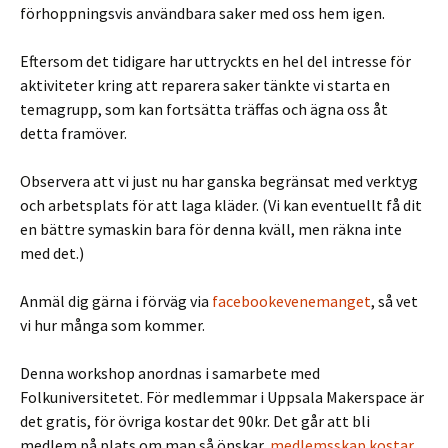
förhoppningsvis användbara saker med oss hem igen.
Eftersom det tidigare har uttryckts en hel del intresse för
aktiviteter kring att reparera saker tänkte vi starta en
temagrupp, som kan fortsätta träffas och ägna oss åt
detta framöver.
Observera att vi just nu har ganska begränsat med verktyg
och arbetsplats för att laga kläder. (Vi kan eventuellt få dit
en bättre symaskin bara för denna kväll, men räkna inte
med det.)
Anmäl dig gärna i förväg via
facebookevenemanget
, så vet
vi hur många som kommer.
Denna workshop anordnas i samarbete med
Folkuniversitetet. För medlemmar i Uppsala Makerspace är
det gratis, för övriga kostar det 90kr. Det går att bli
medlem på plats om man så önskar,
medlemsskap kostar