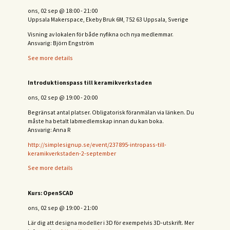
ons, 02 sep
@
18:00
-
21:00
Uppsala Makerspace, Ekeby Bruk 6M, 752 63 Uppsala, Sverige
Visning av lokalen för både nyfikna och nya medlemmar.
Ansvarig: Björn Engström
See more details
Introduktionspass till keramikverkstaden
ons, 02 sep
@
19:00
-
20:00
Begränsat antal platser. Obligatorisk föranmälan via länken. Du
måste ha betalt labmedlemskap innan du kan boka.
Ansvarig: Anna R
http://simplesignup.se/event/237895-intropass-till-
keramikverkstaden-2-september
See more details
Kurs: OpenSCAD
ons, 02 sep
@
19:00
-
21:00
Lär dig att designa modeller i 3D för exempelvis 3D-utskrift. Mer