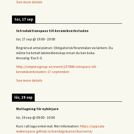
See more details
tor, 17 sep
Introduktionspass till keramikverkstaden
tor, 17 sep
@
19:00
-
20:00
Begränsat antal platser. Obligatorisk föranmälan via länken. Du
måste ha betalt labmedlemskap innan du kan boka.
Ansvarig: Eva S-G
http://simplesignup.se/event/237896-intropass-till-
keramikverkstaden-17-september
See more details
lör, 19 sep
Matlagning för nybörjare
lör, 19 sep
@
09:00
-
10:00
Kurs i att laga enkel mat. Mer information:
https://uppsala-
makerspace.github.io/loerdagskurser/kurserna/