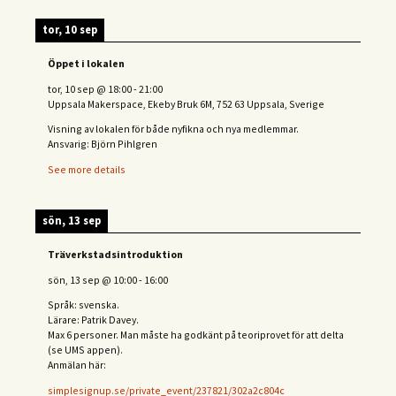
tor, 10 sep
Öppet i lokalen
tor, 10 sep
@
18:00
-
21:00
Uppsala Makerspace, Ekeby Bruk 6M, 752 63 Uppsala, Sverige
Visning av lokalen för både nyfikna och nya medlemmar.
Ansvarig: Björn Pihlgren
See more details
sön, 13 sep
Träverkstadsintroduktion
sön, 13 sep
@
10:00
-
16:00
Språk: svenska.
Lärare: Patrik Davey.
Max 6 personer. Man måste ha godkänt på teoriprovet för att delta
(se UMS appen).
Anmälan här:
simplesignup.se/private_event/237821/302a2c804c