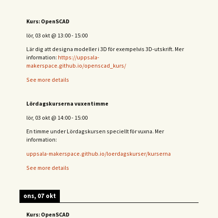
Kurs: OpenSCAD
lör, 03 okt
@
13:00
-
15:00
Lär dig att designa modeller i 3D för exempelvis 3D-utskrift. Mer
information:
https://uppsala-
makerspace.github.io/openscad_kurs/
See more details
Lördagskurserna vuxentimme
lör, 03 okt
@
14:00
-
15:00
En timme under Lördagskursen speciellt för vuxna. Mer
information:
uppsala-makerspace.github.io/loerdagskurser/kurserna
See more details
ons, 07 okt
Kurs: OpenSCAD