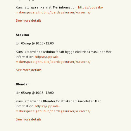
Kurs i att laga enkel mat. Mer information:
https://uppsala-
makerspace.github.io/loerdagskurser/kurserna/
See more details
Arduino
lör, 05 sep
@
10:15
-
12:00
Kurs i att använda Arduino för att bygga elektriska maskiner. Mer
information:
https://uppsala-
makerspace.github.io/loerdagskurser/kurserna/
See more details
Blender
lör, 05 sep
@
10:15
-
12:00
Kurs i att använda Blender för att skapa 3D-modeller. Mer
information:
https://uppsala-
makerspace.github.io/loerdagskurser/kurserna/
See more details