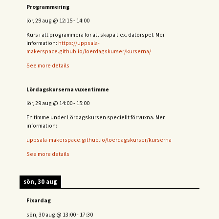
Programmering
lör, 29 aug
@
12:15
-
14:00
Kurs i att programmera för att skapa t.ex. datorspel. Mer
information:
https://uppsala-
makerspace.github.io/loerdagskurser/kurserna/
See more details
Lördagskurserna vuxentimme
lör, 29 aug
@
14:00
-
15:00
En timme under Lördagskursen speciellt för vuxna. Mer
information:
uppsala-makerspace.github.io/loerdagskurser/kurserna
See more details
sön, 30 aug
Fixardag
sön, 30 aug
@
13:00
-
17:30