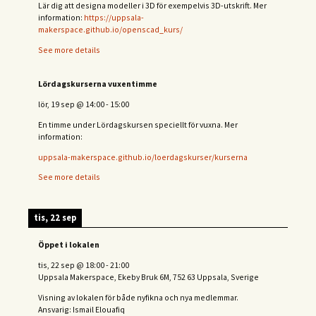
Lär dig att designa modeller i 3D för exempelvis 3D-utskrift. Mer
information:
https://uppsala-
makerspace.github.io/openscad_kurs/
See more details
Lördagskurserna vuxentimme
lör, 19 sep
@
14:00
-
15:00
En timme under Lördagskursen speciellt för vuxna. Mer
information:
uppsala-makerspace.github.io/loerdagskurser/kurserna
See more details
tis, 22 sep
Öppet i lokalen
tis, 22 sep
@
18:00
-
21:00
Uppsala Makerspace, Ekeby Bruk 6M, 752 63 Uppsala, Sverige
Visning av lokalen för både nyfikna och nya medlemmar.
Ansvarig: Ismail Elouafiq