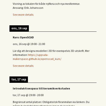
Visning av lokalen för både nyfikna och nya medlemmar.
Ansvarig: Erik Johansson
See more details
ons, 16 sep
Kurs: OpenSCAD
ons, 16 sep
@
19:00
-
21:00
Lär dig att designa modeller i 3D för exempelvis 3D-utskrift. Mer
information:
https://uppsala-
makerspace.github.io/openscad_kurs/
See more details
tor, 17 sep
Introduktionspass till keramikverkstaden
tor, 17 sep
@
19:00
-
20:00
Begränsat antal platser. Obligatorisk föranmälan via länken. Du
måste ha betalt labmedlemskap innan du kan boka.