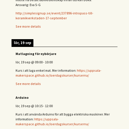
Ansvarig: Eva S-G
http://simplesignup.se/event/237896-intropass-till-
keramikverkstaden-17-september
See more details
lör, 19 sep
Matlagning för nybörjare
lör, 19 sep
@
09:00
-
10:00
Kurs i att laga enkel mat. Mer information:
https://uppsala-
makerspace.github.io/loerdagskurser/kurserna/
See more details
Arduino
lör, 19 sep
@
10:15
-
12:00
Kurs i att använda Arduino för att bygga elektriska maskiner. Mer
information:
https://uppsala-
makerspace.github.io/loerdagskurser/kurserna/