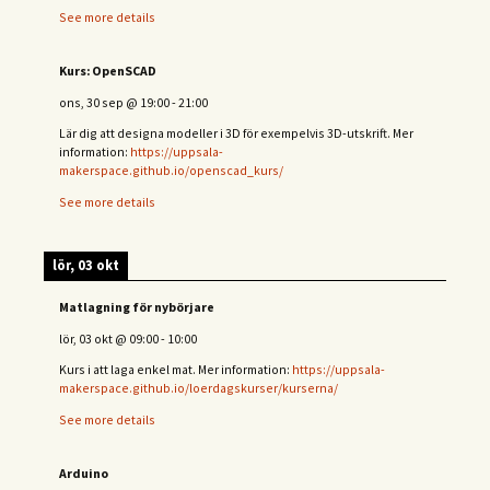
See more details
Kurs: OpenSCAD
ons, 30 sep
@
19:00
-
21:00
Lär dig att designa modeller i 3D för exempelvis 3D-utskrift. Mer
information:
https://uppsala-
makerspace.github.io/openscad_kurs/
See more details
lör, 03 okt
Matlagning för nybörjare
lör, 03 okt
@
09:00
-
10:00
Kurs i att laga enkel mat. Mer information:
https://uppsala-
makerspace.github.io/loerdagskurser/kurserna/
See more details
Arduino