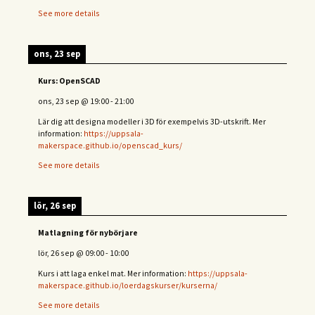
See more details
ons, 23 sep
Kurs: OpenSCAD
ons, 23 sep
@
19:00
-
21:00
Lär dig att designa modeller i 3D för exempelvis 3D-utskrift. Mer
information:
https://uppsala-
makerspace.github.io/openscad_kurs/
See more details
lör, 26 sep
Matlagning för nybörjare
lör, 26 sep
@
09:00
-
10:00
Kurs i att laga enkel mat. Mer information:
https://uppsala-
makerspace.github.io/loerdagskurser/kurserna/
See more details