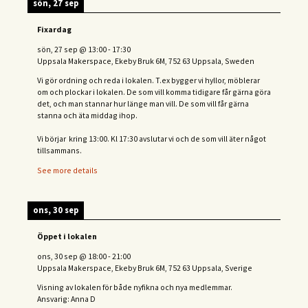
sön, 27 sep
Fixardag
sön, 27 sep
@
13:00
-
17:30
Uppsala Makerspace, Ekeby Bruk 6M, 752 63 Uppsala, Sweden
Vi gör ordning och reda i lokalen. T.ex bygger vi hyllor, möblerar
om och plockar i lokalen. De som vill komma tidigare får gärna göra
det, och man stannar hur länge man vill. De som vill får gärna
stanna och äta middag ihop.
Vi börjar kring 13:00. Kl 17:30 avslutar vi och de s
om vill äter något
tillsammans.
See more details
ons, 30 sep
Öppet i lokalen
ons, 30 sep
@
18:00
-
21:00
Uppsala Makerspace, Ekeby Bruk 6M, 752 63 Uppsala, Sverige
Visning av lokalen för både nyfikna och nya medlemmar.
Ansvarig: Anna D