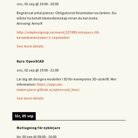
ons, 02 sep
@
19:00
-
20:00
Begränsat antal platser. Obligatorisk föranmälan via länken. Du
måste ha betalt labmedlemskap innan du kan boka.
Ansvarig: Anna R
http://simplesignup.se/event/237895-intropass-till-
keramikverkstaden-2-september
See more details
Kurs: OpenSCAD
ons, 02 sep
@
19:00
-
21:00
Lär dig att designa modeller i 3D för exempelvis 3D-utskrift. Mer
information:
https://uppsala-
makerspace.github.io/openscad_kurs/
See more details
lör, 05 sep
Matlagning för nybörjare
lör, 05 sep
@
09:00
-
10:00