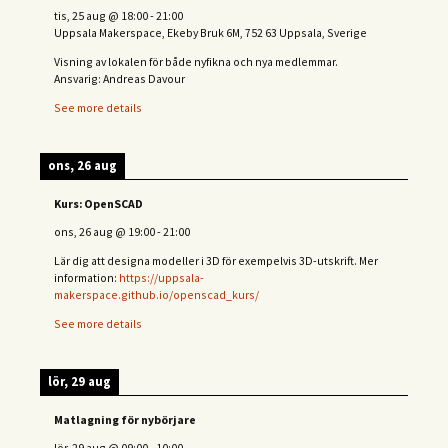
tis, 25 aug
@
18:00
-
21:00
Uppsala Makerspace, Ekeby Bruk 6M, 752 63 Uppsala, Sverige
Visning av lokalen för både nyfikna och nya medlemmar.
Ansvarig: Andreas Davour
See more details
ons, 26 aug
Kurs: OpenSCAD
ons, 26 aug
@
19:00
-
21:00
Lär dig att designa modeller i 3D för exempelvis 3D-utskrift. Mer
information:
https://uppsala-
makerspace.github.io/openscad_kurs/
See more details
lör, 29 aug
Matlagning för nybörjare
lör, 29 aug
@
09:00
-
10:00