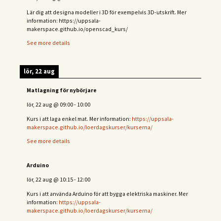
Lär dig att designa modeller i 3D för exempelvis 3D-utskrift. Mer
information: https://uppsala-
makerspace.github.io/openscad_kurs/
See more details
lör, 22 aug
Matlagning för nybörjare
lör, 22 aug
@
09:00
-
10:00
Kurs i att laga enkel mat. Mer information:
https://uppsala-
makerspace.github.io/loerdagskurser/kurserna/
See more details
Arduino
lör, 22 aug
@
10:15
-
12:00
Kurs i att använda Arduino för att bygga elektriska maskiner. Mer
information:
https://uppsala-
makerspace.github.io/loerdagskurser/kurserna/