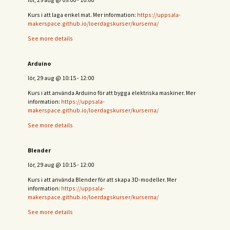
Kurs i att laga enkel mat. Mer information:
https://uppsala-
makerspace.github.io/loerdagskurser/kurserna/
See more details
Arduino
lör, 29 aug
@
10:15
-
12:00
Kurs i att använda Arduino för att bygga elektriska maskiner. Mer
information:
https://uppsala-
makerspace.github.io/loerdagskurser/kurserna/
See more details
Blender
lör, 29 aug
@
10:15
-
12:00
Kurs i att använda Blender för att skapa 3D-modeller. Mer
information:
https://uppsala-
makerspace.github.io/loerdagskurser/kurserna/
See more details