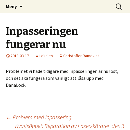
Kom och skapa i Uppsala!
Hoppa
Sök
Uppsala Makerspace
Meny
till
efter:
innehåll
Inpasseringen
fungerar nu
2018-03-17
Lokalen
Christoffer Ramqvist
Problemet vi hade tidigare med inpasseringen är nu löst,
och det ska fungera som vanligt att låsa upp med
DanaLock.
Inläggsnavigering
←
Problem med inpassering
Kvällsöppet: Reparation av Laserskäraren den 3