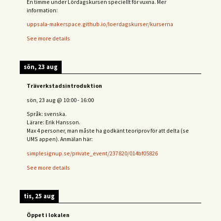
En timme under Lördagskursen speciellt för vuxna. Mer
information:
uppsala-makerspace.github.io/loerdagskurser/kurserna
See more details
sön, 23 aug
Träverkstadsintroduktion
sön, 23 aug
@
10:00
-
16:00
Språk: svenska.
Lärare: Erik Hansson.
Max 4 personer, man måste ha godkänt teoriprov för att delta (se
UMS appen). Anmälan här:
simplesignup.se/private_event/237820/014bf05826
See more details
tis, 25 aug
Öppet i lokalen