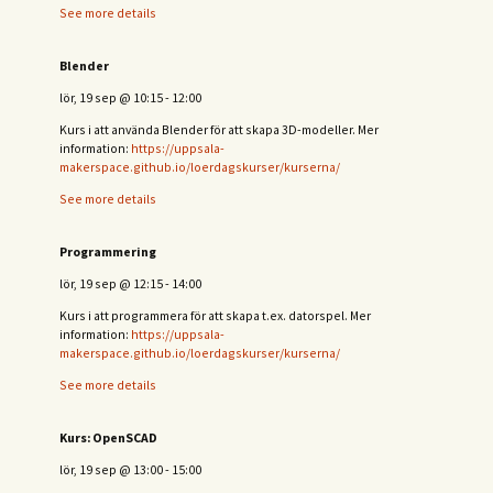
See more details
Blender
lör, 19 sep
@
10:15
-
12:00
Kurs i att använda Blender för att skapa 3D-modeller. Mer
information:
https://uppsala-
makerspace.github.io/loerdagskurser/kurserna/
See more details
Programmering
lör, 19 sep
@
12:15
-
14:00
Kurs i att programmera för att skapa t.ex. datorspel. Mer
information:
https://uppsala-
makerspace.github.io/loerdagskurser/kurserna/
See more details
Kurs: OpenSCAD
lör, 19 sep
@
13:00
-
15:00