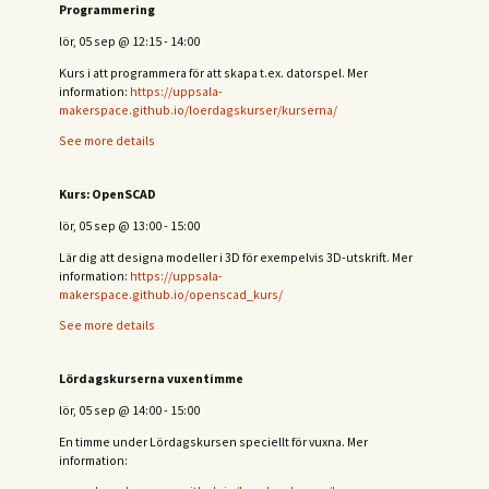
Programmering
lör, 05 sep
@
12:15
-
14:00
Kurs i att programmera för att skapa t.ex. datorspel. Mer
information:
https://uppsala-
makerspace.github.io/loerdagskurser/kurserna/
See more details
Kurs: OpenSCAD
lör, 05 sep
@
13:00
-
15:00
Lär dig att designa modeller i 3D för exempelvis 3D-utskrift. Mer
information:
https://uppsala-
makerspace.github.io/openscad_kurs/
See more details
Lördagskurserna vuxentimme
lör, 05 sep
@
14:00
-
15:00
En timme under Lördagskursen speciellt för vuxna. Mer
information: