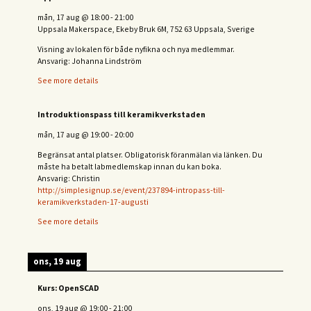
mån, 17 aug
@
18:00
-
21:00
Uppsala Makerspace, Ekeby Bruk 6M, 752 63 Uppsala, Sverige
Visning av lokalen för både nyfikna och nya medlemmar.
Ansvarig: Johanna Lindström
See more details
Introduktionspass till keramikverkstaden
mån, 17 aug
@
19:00
-
20:00
Begränsat antal platser. Obligatorisk föranmälan via länken. Du
måste ha betalt labmedlemskap innan du kan boka.
Ansvarig: Christin
http://simplesignup.se/event/237894-intropass-till-
keramikverkstaden-17-augusti
See more details
ons, 19 aug
Kurs: OpenSCAD
ons, 19 aug
@
19:00
-
21:00