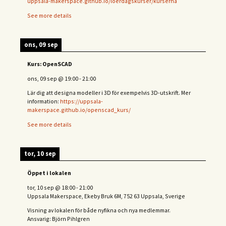
uppsala-makerspace.github.io/loerdagskurser/kurserna
See more details
ons, 09 sep
Kurs: OpenSCAD
ons, 09 sep
@
19:00
-
21:00
Lär dig att designa modeller i 3D för exempelvis 3D-utskrift. Mer
information:
https://uppsala-
makerspace.github.io/openscad_kurs/
See more details
tor, 10 sep
Öppet i lokalen
tor, 10 sep
@
18:00
-
21:00
Uppsala Makerspace, Ekeby Bruk 6M, 752 63 Uppsala, Sverige
Visning av lokalen för både nyfikna och nya medlemmar.
Ansvarig: Björn Pihlgren