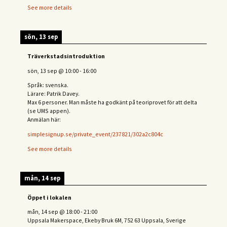
See more details
sön, 13 sep
Träverkstadsintroduktion
sön, 13 sep
@
10:00
-
16:00
Språk: svenska.
Lärare: Patrik Davey.
Max 6 personer. Man måste ha godkänt på teoriprovet för att delta
(se UMS appen).
Anmälan här:
simplesignup.se/private_event/237821/302a2c804c
See more details
mån, 14 sep
Öppet i lokalen
mån, 14 sep
@
18:00
-
21:00
Uppsala Makerspace, Ekeby Bruk 6M, 752 63 Uppsala, Sverige