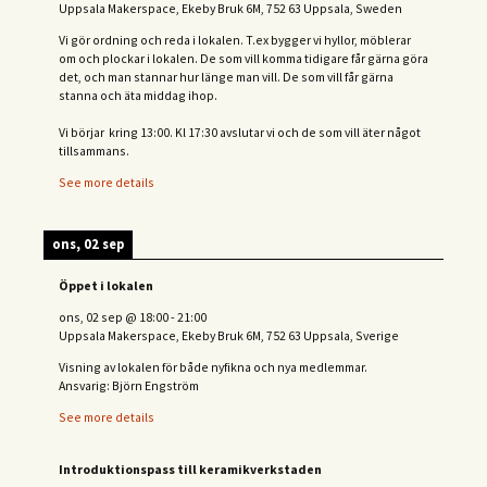
Uppsala Makerspace, Ekeby Bruk 6M, 752 63 Uppsala, Sweden
Vi gör ordning och reda i lokalen. T.ex bygger vi hyllor, möblerar
om och plockar i lokalen. De som vill komma tidigare får gärna göra
det, och man stannar hur länge man vill. De som vill får gärna
stanna och äta middag ihop.
Vi börjar kring 13:00. Kl 17:30 avslutar vi och de s
om vill äter något
tillsammans.
See more details
ons, 02 sep
Öppet i lokalen
ons, 02 sep
@
18:00
-
21:00
Uppsala Makerspace, Ekeby Bruk 6M, 752 63 Uppsala, Sverige
Visning av lokalen för både nyfikna och nya medlemmar.
Ansvarig: Björn Engström
See more details
Introduktionspass till keramikverkstaden