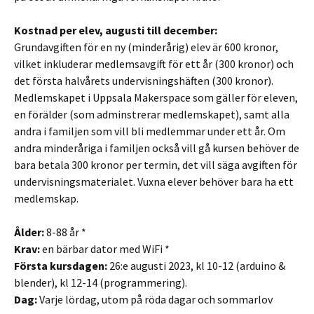
Kostnad per elev, augusti till december:
Grundavgiften för en ny (minderårig) elev är 600 kronor,
vilket inkluderar medlemsavgift för ett år (300 kronor) och
det första halvårets undervisningshäften (300 kronor).
Medlemskapet i Uppsala Makerspace som gäller för eleven,
en förälder (som adminstrerar medlemskapet), samt alla
andra i familjen som vill bli medlemmar under ett år. Om
andra minderåriga i familjen också vill gå kursen behöver de
bara betala 300 kronor per termin, det vill säga avgiften för
undervisningsmaterialet. Vuxna elever behöver bara ha ett
medlemskap.
Ålder:
8-88 år *
Krav:
en bärbar dator med WiFi *
Första kursdagen:
26:e augusti 2023, kl 10-12 (arduino &
blender), kl 12-14 (programmering).
Dag:
Varje lördag, utom på röda dagar och sommarlov