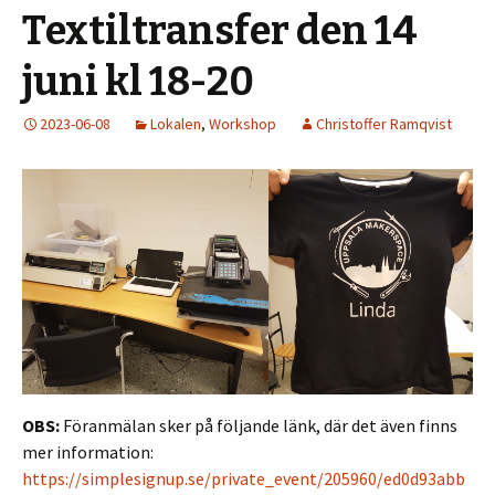
Textiltransfer den 14
juni kl 18-20
2023-06-08
Lokalen
,
Workshop
Christoffer Ramqvist
OBS:
Föranmälan sker på följande länk, där det även finns
mer information:
https://simplesignup.se/private_event/205960/ed0d93abb