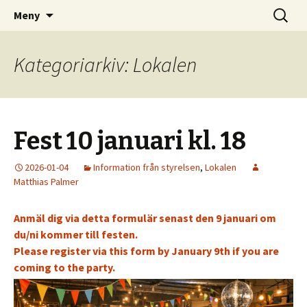
Kom och skapa i Uppsala!
Hoppa
Sök
Uppsala Makerspace
Meny
till
efter:
innehåll
Kategoriarkiv: Lokalen
Fest 10 januari kl. 18
2026-01-04
Information från styrelsen
,
Lokalen
Matthias Palmer
Anmäl dig via detta formulär senast den 9 januari om
du/ni kommer till festen.
Please register via this form by January 9th if you are
coming to the party.