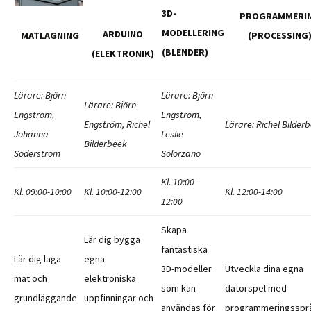
3D-
PROGRAMMERI
MODELLERING
ARDUINO
MATLAGNING
(PROCESSING
(BLENDER)
(ELEKTRONIK)
Lärare: Björn
Lärare: Björn
Lärare: Björn
Engström,
Engström,
Engström, Richel
Lärare: Richel Bilder
Johanna
Leslie
Bilderbeek
Söderström
Solorzano
Kl. 10:00-
Kl. 09:00-10:00
Kl. 10:00-12:00
Kl. 12:00-14:00
12:00
Skapa
Lär dig bygga
fantastiska
Lär dig laga
egna
3D-modeller
Utveckla dina egna
mat och
elektroniska
som kan
datorspel med
grundläggande
uppfinningar och
användas för
programmeringsspr