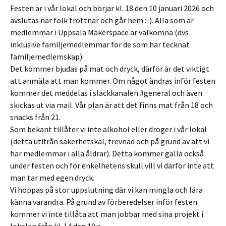
Festen är i vår lokal och börjar kl. 18 den 10 januari 2026 och
avslutas när folk tröttnar och går hem :-). Alla som är
medlemmar i Uppsala Makerspace är välkomna (dvs
inklusive familjemedlemmar för de som har tecknat
familjemedlemskap).
Det kommer bjudas på mat och dryck, därför är det viktigt
att anmäla att man kommer. Om något ändras inför festen
kommer det meddelas i slackkanalen #general och även
skickas ut via mail. Vår plan är att det finns mat från 18 och
snacks från 21.
Som bekant tillåter vi inte alkohol eller droger i vår lokal
(detta utifrån säkerhetskäl, trevnad och på grund av att vi
har medlemmar i alla åldrar). Detta kommer gälla också
under festen och för enkelhetens skull vill vi därför inte att
man tar med egen dryck.
Vi hoppas på stor uppslutning där vi kan mingla och lära
känna varandra. På grund av förberedelser inför festen
kommer vi inte tillåta att man jobbar med sina projekt i
lokalen från kl. 14 den 10:e.