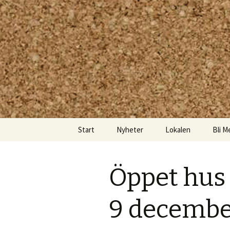
Kom och skapa i Uppsala!
Uppsala M
Hoppa
Start
Nyheter
Lokalen
Bli M
till
innehåll
Öppet hus 
9 december