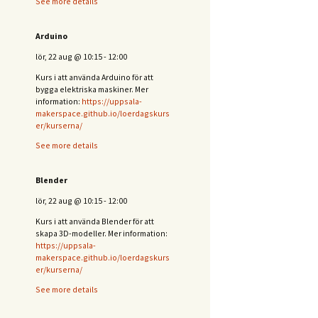
See more details
Arduino
lör, 22 aug
@
10:15
-
12:00
Kurs i att använda Arduino för att
bygga elektriska maskiner. Mer
information:
https://uppsala-
makerspace.github.io/loerdagskurs
er/kurserna/
See more details
Blender
lör, 22 aug
@
10:15
-
12:00
Kurs i att använda Blender för att
skapa 3D-modeller. Mer information:
https://uppsala-
makerspace.github.io/loerdagskurs
er/kurserna/
See more details