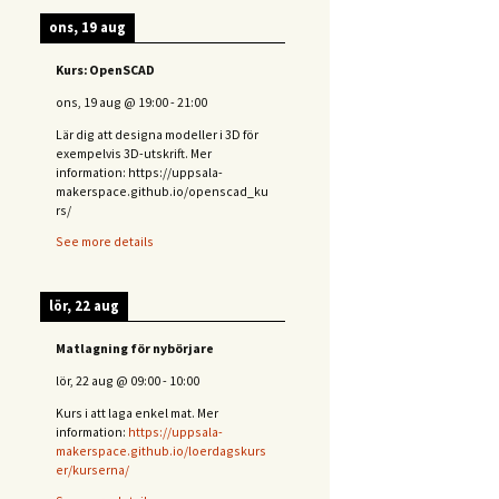
ons, 19 aug
Kurs: OpenSCAD
ons, 19 aug
@
19:00
-
21:00
Lär dig att designa modeller i 3D för
exempelvis 3D-utskrift. Mer
information: https://uppsala-
makerspace.github.io/openscad_ku
rs/
See more details
lör, 22 aug
Matlagning för nybörjare
lör, 22 aug
@
09:00
-
10:00
Kurs i att laga enkel mat. Mer
information:
https://uppsala-
makerspace.github.io/loerdagskurs
er/kurserna/