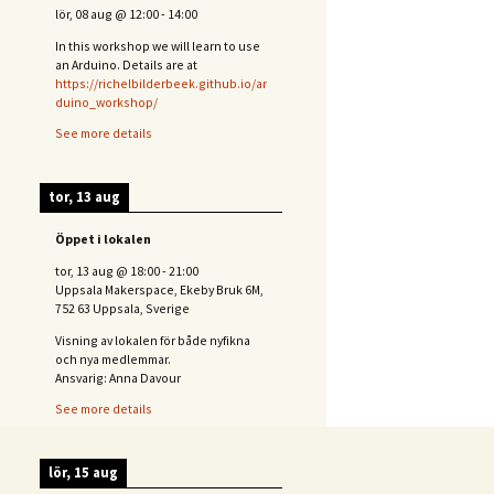
lör, 08 aug
@
12:00
-
14:00
In this workshop we will learn to use
an Arduino. Details are at
https://richelbilderbeek.github.io/ar
duino_workshop/
See more details
tor, 13 aug
Öppet i lokalen
tor, 13 aug
@
18:00
-
21:00
Uppsala Makerspace, Ekeby Bruk 6M,
752 63 Uppsala, Sverige
Visning av lokalen för både nyfikna
och nya medlemmar.
Ansvarig: Anna Davour
See more details
lör, 15 aug