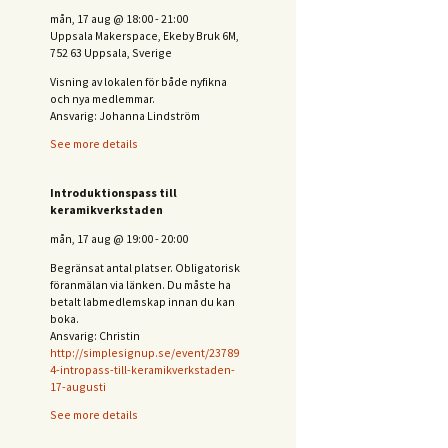
mån, 17 aug
@
18:00
-
21:00
Uppsala Makerspace, Ekeby Bruk 6M,
752 63 Uppsala, Sverige
Visning av lokalen för både nyfikna
och nya medlemmar.
Ansvarig: Johanna Lindström
See more details
Introduktionspass till
keramikverkstaden
mån, 17 aug
@
19:00
-
20:00
Begränsat antal platser. Obligatorisk
föranmälan via länken. Du måste ha
betalt labmedlemskap innan du kan
boka.
Ansvarig: Christin
http://simplesignup.se/event/23789
4-intropass-till-keramikverkstaden-
17-augusti
See more details