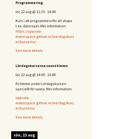
Programmering
lör, 22 aug
@
12:15
-
14:00
Kurs i att programmera för att skapa
t.ex. datorspel. Mer information:
https://uppsala-
makerspace.github.io/loerdagskurs
er/kurserna/
See more details
Lördagskurserna vuxentimme
lör, 22 aug
@
14:00
-
15:00
En timme under Lördagskursen
speciellt för vuxna. Mer information:
uppsala-
makerspace.github.io/loerdagskurs
er/kurserna
See more details
sön, 23 aug