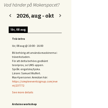
Vad händer på Makerspacet?
2026, aug - okt
lör, 08 aug
Trä-intro
lör, 08 aug
@
10:00
-
16:00
Bli behörig att använda maskinerna i
träverkstaden.
För att delta behövs
godkänt
teoriprov, se UMS-appen.
Språk: engelska/tyska.
Lärare: Samuel Wulfert.
Max 4 personer. Anmälan här:
https://simpleeventsignup.com/eve
nt/237772
See more details
Arduino workshop