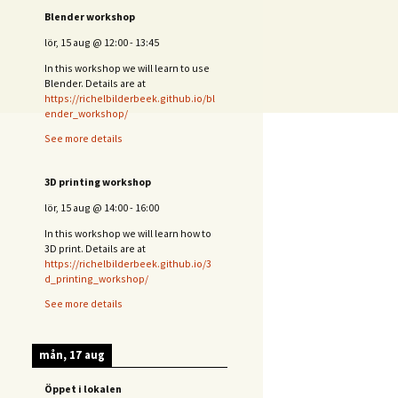
Blender workshop
lör, 15 aug
@
12:00
-
13:45
In this workshop we will learn to use
Blender. Details are at
https://richelbilderbeek.github.io/bl
ender_workshop/
See more details
3D printing workshop
lör, 15 aug
@
14:00
-
16:00
In this workshop we will learn how to
3D print. Details are at
https://richelbilderbeek.github.io/3
d_printing_workshop/
See more details
mån, 17 aug
Öppet i lokalen