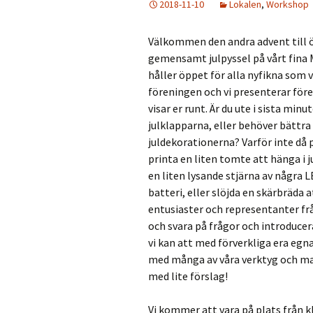
2018-11-10
Lokalen
,
Workshop
Välkommen den andra advent till 
gemensamt julpyssel på vårt fina 
håller öppet för alla nyfikna som v
föreningen och vi presenterar för
visar er runt. Är du ute i sista min
julklapparna, eller behöver bättra
juldekorationerna? Varför inte då 
printa en liten tomte att hänga i 
en liten lysande stjärna av några
batteri, eller slöjda en skärbräda 
entusiaster och representanter frå
och svara på frågor och introducera 
vi kan att med förverkliga era egn
med många av våra verktyg och mask
med lite förslag!
Vi kommer att vara på plats från kl