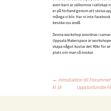
även barn är välkomna i sällskap m
er på förhand genom att skriva up
många vi blir. Har ni inte facebook
besöka oss ändå.
Denna workshop anordnas i samar
Uppsala Makerspace är workshopen 
skapa något kostar det 90kr för a
plats om man så önskar.
Inläggsnavigering
←
Introduktion till Finrumme
kl 18
Uppstartsmöte Fi