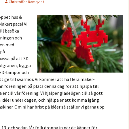
Christoffer Ramqvist
öppet hus &
Makerspace! Vi
ill besöka
eningen och
uten med
 på
passa på att 3D-
julgranen, bygga
 LED-lampor och
att ge till svärmor. Vi kommer att ha flera maker-
n föreningen på plats denna dag för att hjälpa till
er till vår förening. Vi hjälper gladeligen till så gott
a idéer under dagen, och hjälpa er att komma igång
iner. Om ni har brist på idéer så ställer vi gärna upp
 13, och sedan får folk droppa in när de känner för,