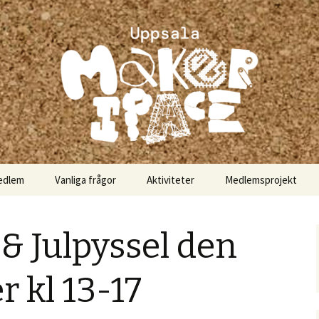
akerspace
edlem
Vanliga frågor
Aktiviteter
Medlemsprojekt
& Julpyssel den
 kl 13-17