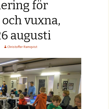
ring för
och vuxna,
26 augusti
Christoffer Ramqvist