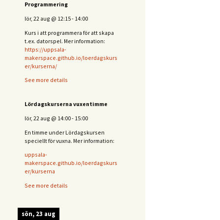
Programmering
lör, 22 aug
@
12:15
-
14:00
Kurs i att programmera för att skapa
t.ex. datorspel. Mer information:
https://uppsala-
makerspace.github.io/loerdagskurs
er/kurserna/
See more details
Lördagskurserna vuxentimme
lör, 22 aug
@
14:00
-
15:00
En timme under Lördagskursen
speciellt för vuxna. Mer information:
uppsala-
makerspace.github.io/loerdagskurs
er/kurserna
See more details
sön, 23 aug