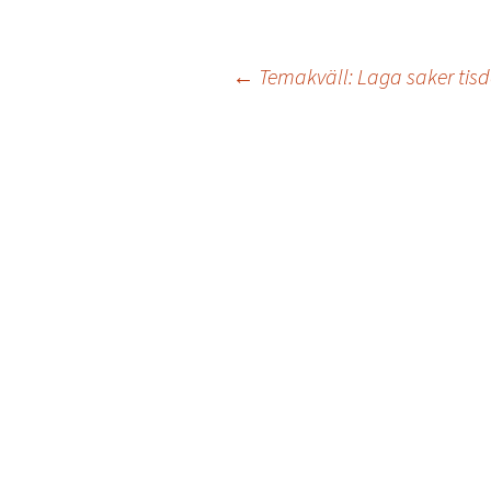
Inläggsnavigering
←
Temakväll: Laga saker tisda