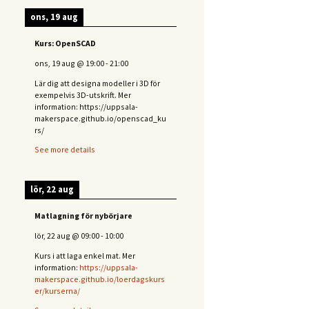
ons, 19 aug
Kurs: OpenSCAD
ons, 19 aug
@
19:00
-
21:00
Lär dig att designa modeller i 3D för
exempelvis 3D-utskrift. Mer
information: https://uppsala-
makerspace.github.io/openscad_ku
rs/
See more details
lör, 22 aug
Matlagning för nybörjare
lör, 22 aug
@
09:00
-
10:00
Kurs i att laga enkel mat. Mer
information:
https://uppsala-
makerspace.github.io/loerdagskurs
er/kurserna/