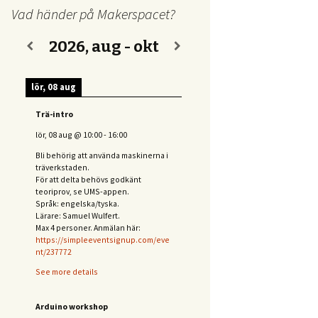
Vad händer på Makerspacet?
2026, aug - okt
lör, 08 aug
Trä-intro
lör, 08 aug
@
10:00
-
16:00
Bli behörig att använda maskinerna i
träverkstaden.
För att delta behövs
godkänt
teoriprov, se UMS-appen.
Språk: engelska/tyska.
Lärare: Samuel Wulfert.
Max 4 personer. Anmälan här:
https://simpleeventsignup.com/eve
nt/237772
See more details
Arduino workshop