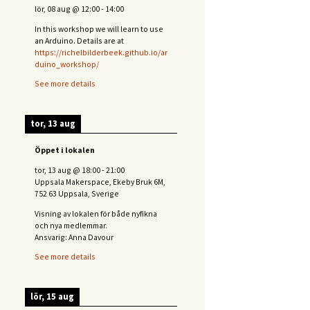
lör, 08 aug
@
12:00
-
14:00
In this workshop we will learn to use
an Arduino. Details are at
https://richelbilderbeek.github.io/ar
duino_workshop/
See more details
tor, 13 aug
Öppet i lokalen
tor, 13 aug
@
18:00
-
21:00
Uppsala Makerspace, Ekeby Bruk 6M,
752 63 Uppsala, Sverige
Visning av lokalen för både nyfikna
och nya medlemmar.
Ansvarig: Anna Davour
See more details
lör, 15 aug