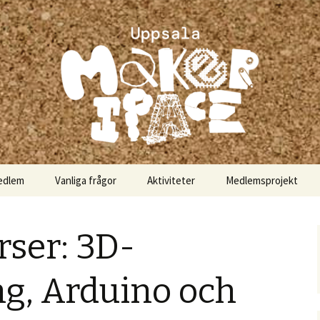
akerspace
edlem
Vanliga frågor
Aktiviteter
Medlemsprojekt
rser: 3D-
ng, Arduino och