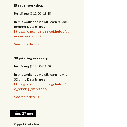
Blender workshop
lör, 15 aug
@
12:00
-
13:45
In this workshop we will learn to use
Blender. Details are at
https://richelbilderbeek.github.io/bl
ender_workshop/
See more details
3D printing workshop
lör, 15 aug
@
14:00
-
16:00
In this workshop we will learn how to
3D print. Details are at
https://richelbilderbeek.github.io/3
d_printing_workshop/
See more details
mån, 17 aug
Öppet i lokalen