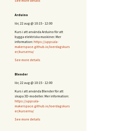
See more details
Arduino
lör, 22 aug
@
10:15
-
12:00
Kurs i att använda Arduino för att
bygga elektriska maskiner. Mer
information:
https://uppsala-
makerspace.github.io/loerdagskurs
er/kurserna/
See more details
Blender
lör, 22 aug
@
10:15
-
12:00
Kurs i att använda Blender för att
skapa 3D-modeller. Mer information:
https://uppsala-
makerspace.github.io/loerdagskurs
er/kurserna/
See more details