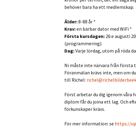
behöver bara ha ett medlemskap.
Ålder:
8-88 år *
Krav:
en bärbar dator med WiFi *
Första kursdagen:
26:e augusti 20
(programmering).
Dag:
Varje lördag, utom på röda 
Ni måste inte närvara från första t
Föranmälan krävs inte, men om du 
till Richel:
richel@richelbilderbeek
Först arbetar du dig igenom våra hä
diplom får du joina ett lag. Och ef
förkunskaper krävs.
För mer information: se
https://u