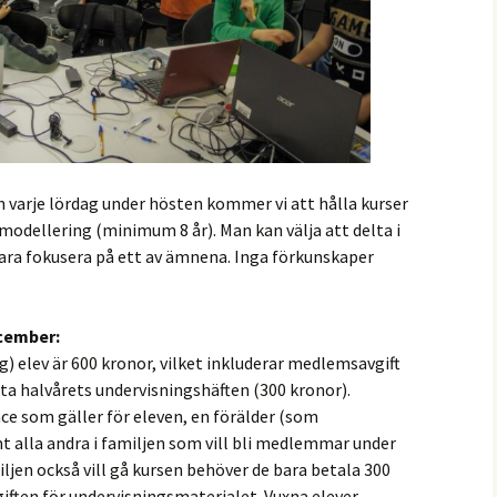
h varje lördag under hösten kommer vi att hålla kurser
odellering (minimum 8 år). Man kan välja att delta i
 bara fokusera på ett av ämnena. Inga förkunskaper
ecember:
g) elev är 600 kronor, vilket inkluderar medlemsavgift
sta halvårets undervisningshäften (300 kronor).
e som gäller för eleven, en förälder (som
alla andra i familjen som vill bli medlemmar under
iljen också vill gå kursen behöver de bara betala 300
giften för undervisningsmaterialet. Vuxna elever