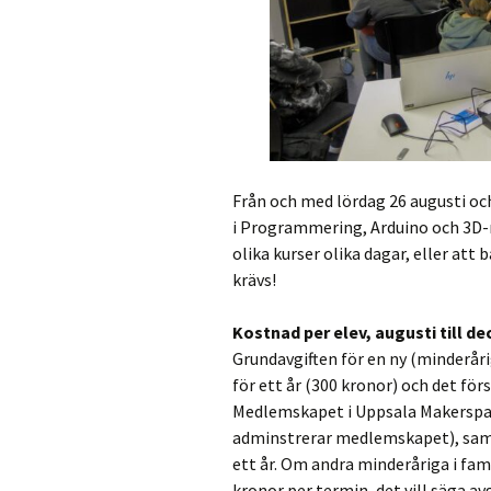
Från och med lördag 26 augusti oc
i Programmering, Arduino och 3D-m
olika kurser olika dagar, eller att
krävs!
Kostnad per elev, augusti till d
Grundavgiften för en ny (minderåri
för ett år (300 kronor) och det för
Medlemskapet i Uppsala Makerspac
adminstrerar medlemskapet), samt 
ett år. Om andra minderåriga i fam
kronor per termin, det vill säga av