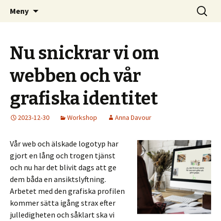
Kom och skapa i Uppsala!
Hoppa
Sök
Uppsala Makerspace
Meny
till
efter:
innehåll
Nu snickrar vi om
webben och vår
grafiska identitet
2023-12-30
Workshop
Anna Davour
Vår web och älskade logotyp har
gjort en lång och trogen tjänst
och nu har det blivit dags att ge
dem båda en ansiktslyftning.
Arbetet med den grafiska profilen
kommer sätta igång strax efter
julledigheten och såklart ska vi