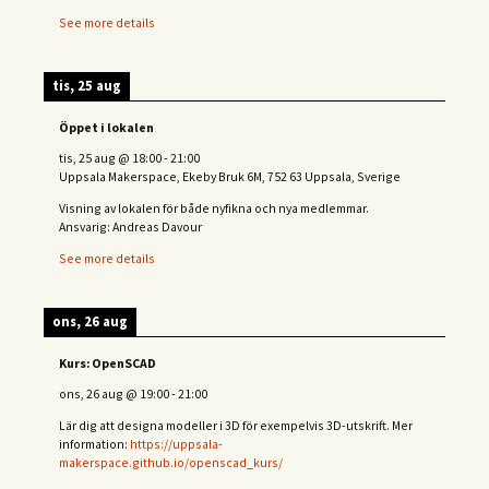
See more details
tis, 25 aug
Öppet i lokalen
tis, 25 aug
@
18:00
-
21:00
Uppsala Makerspace, Ekeby Bruk 6M, 752 63 Uppsala, Sverige
Visning av lokalen för både nyfikna och nya medlemmar.
Ansvarig: Andreas Davour
See more details
ons, 26 aug
Kurs: OpenSCAD
ons, 26 aug
@
19:00
-
21:00
Lär dig att designa modeller i 3D för exempelvis 3D-utskrift. Mer
information:
https://uppsala-
makerspace.github.io/openscad_kurs/