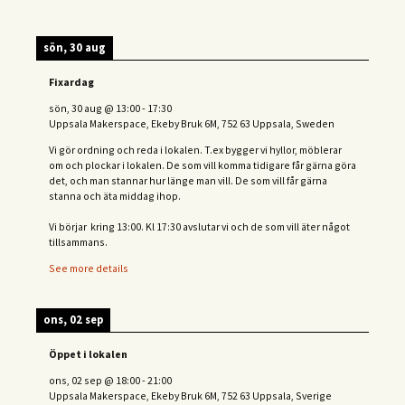
sön, 30 aug
Fixardag
sön, 30 aug
@
13:00
-
17:30
Uppsala Makerspace, Ekeby Bruk 6M, 752 63 Uppsala, Sweden
Vi gör ordning och reda i lokalen. T.ex bygger vi hyllor, möblerar
om och plockar i lokalen. De som vill komma tidigare får gärna göra
det, och man stannar hur länge man vill. De som vill får gärna
stanna och äta middag ihop.
Vi börjar kring 13:00. Kl 17:30 avslutar vi och de s
om vill äter något
tillsammans.
See more details
ons, 02 sep
Öppet i lokalen
ons, 02 sep
@
18:00
-
21:00
Uppsala Makerspace, Ekeby Bruk 6M, 752 63 Uppsala, Sverige