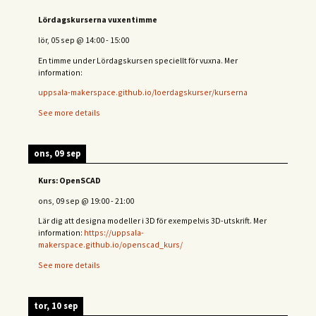
Lördagskurserna vuxentimme
lör, 05 sep
@
14:00
-
15:00
En timme under Lördagskursen speciellt för vuxna. Mer
information:
uppsala-makerspace.github.io/loerdagskurser/kurserna
See more details
ons, 09 sep
Kurs: OpenSCAD
ons, 09 sep
@
19:00
-
21:00
Lär dig att designa modeller i 3D för exempelvis 3D-utskrift. Mer
information:
https://uppsala-
makerspace.github.io/openscad_kurs/
See more details
tor, 10 sep