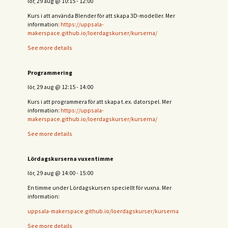
lör, 29 aug
@
10:15
-
12:00
Kurs i att använda Blender för att skapa 3D-modeller. Mer
information:
https://uppsala-
makerspace.github.io/loerdagskurser/kurserna/
See more details
Programmering
lör, 29 aug
@
12:15
-
14:00
Kurs i att programmera för att skapa t.ex. datorspel. Mer
information:
https://uppsala-
makerspace.github.io/loerdagskurser/kurserna/
See more details
Lördagskurserna vuxentimme
lör, 29 aug
@
14:00
-
15:00
En timme under Lördagskursen speciellt för vuxna. Mer
information:
uppsala-makerspace.github.io/loerdagskurser/kurserna
See more details