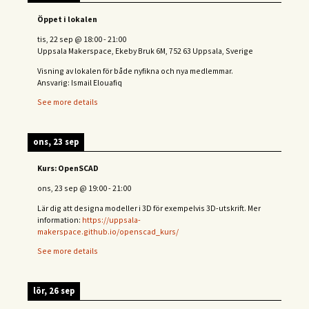
Öppet i lokalen
tis, 22 sep
@
18:00
-
21:00
Uppsala Makerspace, Ekeby Bruk 6M, 752 63 Uppsala, Sverige
Visning av lokalen för både nyfikna och nya medlemmar.
Ansvarig: Ismail Elouafiq
See more details
ons, 23 sep
Kurs: OpenSCAD
ons, 23 sep
@
19:00
-
21:00
Lär dig att designa modeller i 3D för exempelvis 3D-utskrift. Mer
information:
https://uppsala-
makerspace.github.io/openscad_kurs/
See more details
lör, 26 sep