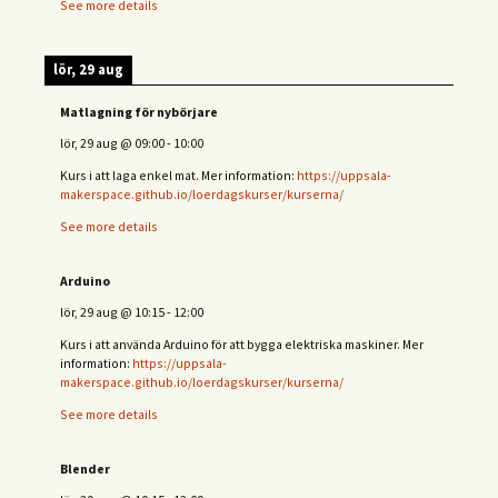
See more details
lör, 29 aug
Matlagning för nybörjare
lör, 29 aug
@
09:00
-
10:00
Kurs i att laga enkel mat. Mer information:
https://uppsala-
makerspace.github.io/loerdagskurser/kurserna/
See more details
Arduino
lör, 29 aug
@
10:15
-
12:00
Kurs i att använda Arduino för att bygga elektriska maskiner. Mer
information:
https://uppsala-
makerspace.github.io/loerdagskurser/kurserna/
See more details
Blender