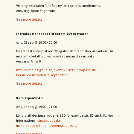
Visning av lokalen för både nyfikna och nya medlemmar.
Ansvarig: Björn Engström
See more details
Introduktionspass till keramikverkstaden
ons, 02 sep
@
19:00
-
20:00
Begränsat antal platser. Obligatorisk föranmälan via länken. Du
måste ha betalt labmedlemskap innan du kan boka.
Ansvarig: Anna R
http://simplesignup.se/event/237895-intropass-till-
keramikverkstaden-2-september
See more details
Kurs: OpenSCAD
ons, 02 sep
@
19:00
-
21:00
Lär dig att designa modeller i 3D för exempelvis 3D-utskrift. Mer
information:
https://uppsala-
makerspace.github.io/openscad_kurs/
See more details