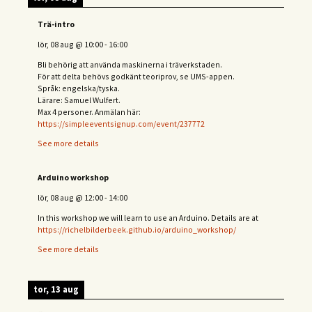
Trä-intro
lör, 08 aug
@
10:00
-
16:00
Bli behörig att använda maskinerna i träverkstaden.
För att delta behövs
godkänt teoriprov, se UMS-appen.
Språk: engelska/tyska.
Lärare: Samuel Wulfert.
Max 4 personer. Anmälan här:
https://simpleeventsignup.com/event/237772
See more details
Arduino workshop
lör, 08 aug
@
12:00
-
14:00
In this workshop we will learn to use an Arduino. Details are at
https://richelbilderbeek.github.io/arduino_workshop/
See more details
tor, 13 aug