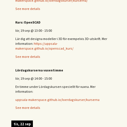
makerspace.github.io/loerdagskurser/kurserna/
See more details
Kurs: OpenSCAD
lör, 19 sep
@
13:00
-
15:00
Lär dig att designa modeller i 3D för exempelvis 3D-utskrift. Mer
information:
https://uppsala-
makerspace.github.io/openscad_kurs/
See more details
Lördagskurserna vuxentimme
lör, 19 sep
@
14:00
-
15:00
En timme under Lördagskursen speciellt för vuxna. Mer
information:
uppsala-makerspace.github.io/loerdagskurser/kurserna
See more details
tis, 22 sep