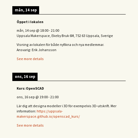
mån, 14 sep
Öppet i lokalen
mån, 14 sep
@
18:00
-
21:00
Uppsala Makerspace, Ekeby Bruk 6M, 752 63 Uppsala, Sverige
Visning av lokalen för både nyfikna och nya medlemmar.
Ansvarig: Erik Johansson
See more details
ons, 16 sep
Kurs: OpenSCAD
ons, 16 sep
@
19:00
-
21:00
Lär dig att designa modeller i 3D för exempelvis 3D-utskrift. Mer
information:
https://uppsala-
makerspace.github.io/openscad_kurs/
See more details