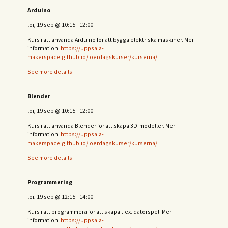
Arduino
lör, 19 sep
@
10:15
-
12:00
Kurs i att använda Arduino för att bygga elektriska maskiner. Mer
information:
https://uppsala-
makerspace.github.io/loerdagskurser/kurserna/
See more details
Blender
lör, 19 sep
@
10:15
-
12:00
Kurs i att använda Blender för att skapa 3D-modeller. Mer
information:
https://uppsala-
makerspace.github.io/loerdagskurser/kurserna/
See more details
Programmering
lör, 19 sep
@
12:15
-
14:00
Kurs i att programmera för att skapa t.ex. datorspel. Mer
information:
https://uppsala-