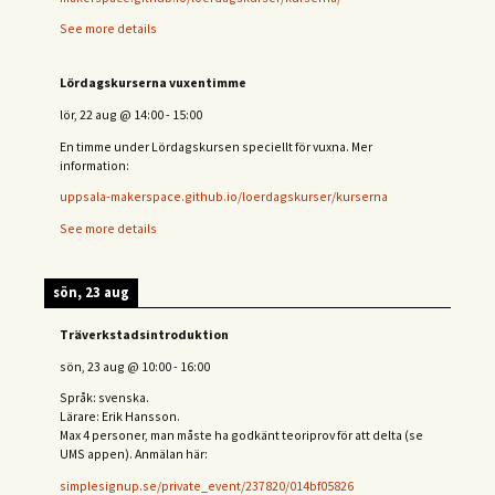
See more details
Lördagskurserna vuxentimme
lör, 22 aug
@
14:00
-
15:00
En timme under Lördagskursen speciellt för vuxna. Mer
information:
uppsala-makerspace.github.io/loerdagskurser/kurserna
See more details
sön, 23 aug
Träverkstadsintroduktion
sön, 23 aug
@
10:00
-
16:00
Språk: svenska.
Lärare: Erik Hansson.
Max 4 personer, man måste ha godkänt teoriprov för att delta (se
UMS appen). Anmälan här:
simplesignup.se/private_event/237820/014bf05826