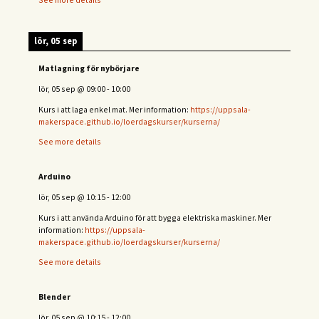
lör, 05 sep
Matlagning för nybörjare
lör, 05 sep
@
09:00
-
10:00
Kurs i att laga enkel mat. Mer information:
https://uppsala-
makerspace.github.io/loerdagskurser/kurserna/
See more details
Arduino
lör, 05 sep
@
10:15
-
12:00
Kurs i att använda Arduino för att bygga elektriska maskiner. Mer
information:
https://uppsala-
makerspace.github.io/loerdagskurser/kurserna/
See more details
Blender
lör, 05 sep
@
10:15
-
12:00