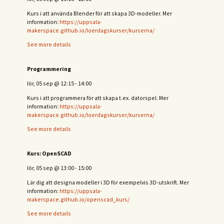
Kurs i att använda Blender för att skapa 3D-modeller. Mer
information:
https://uppsala-
makerspace.github.io/loerdagskurser/kurserna/
See more details
Programmering
lör, 05 sep
@
12:15
-
14:00
Kurs i att programmera för att skapa t.ex. datorspel. Mer
information:
https://uppsala-
makerspace.github.io/loerdagskurser/kurserna/
See more details
Kurs: OpenSCAD
lör, 05 sep
@
13:00
-
15:00
Lär dig att designa modeller i 3D för exempelvis 3D-utskrift. Mer
information:
https://uppsala-
makerspace.github.io/openscad_kurs/
See more details