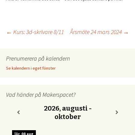
Inläggsnavigering
←
Kurs: 3d-skrivare 8/11
Årsmöte 24 mars 2024
→
Prenumerera på kalendern
Se kalendern i eget fönster
Vad händer på Makerspacet?
2026, augusti -
oktober
lör, 08 aug