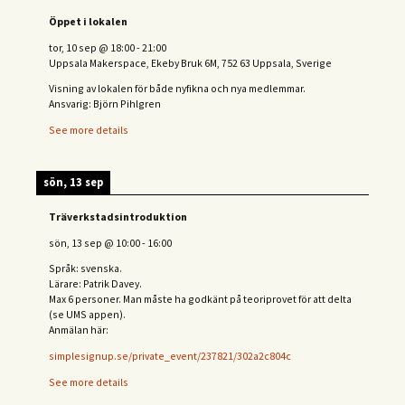
Öppet i lokalen
tor, 10 sep
@
18:00
-
21:00
Uppsala Makerspace, Ekeby Bruk 6M, 752 63 Uppsala, Sverige
Visning av lokalen för både nyfikna och nya medlemmar.
Ansvarig: Björn Pihlgren
See more details
sön, 13 sep
Träverkstadsintroduktion
sön, 13 sep
@
10:00
-
16:00
Språk: svenska.
Lärare: Patrik Davey.
Max 6 personer. Man måste ha godkänt på teoriprovet för att delta
(se UMS appen).
Anmälan här:
simplesignup.se/private_event/237821/302a2c804c
See more details