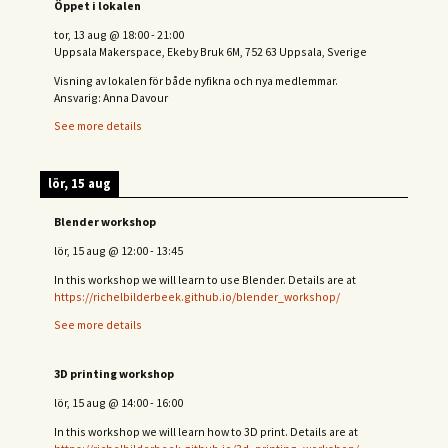
Öppet i lokalen
tor, 13 aug
@
18:00
-
21:00
Uppsala Makerspace, Ekeby Bruk 6M, 752 63 Uppsala, Sverige
Visning av lokalen för både nyfikna och nya medlemmar.
Ansvarig: Anna Davour
See more details
lör, 15 aug
Blender workshop
lör, 15 aug
@
12:00
-
13:45
In this workshop we will learn to use Blender. Details are at
https://richelbilderbeek.github.io/blender_workshop/
See more details
3D printing workshop
lör, 15 aug
@
14:00
-
16:00
In this workshop we will learn how to 3D print. Details are at