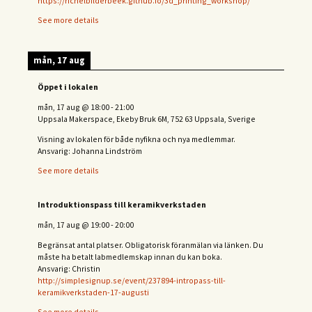
https://richelbilderbeek.github.io/3d_printing_workshop/
See more details
mån, 17 aug
Öppet i lokalen
mån, 17 aug
@
18:00
-
21:00
Uppsala Makerspace, Ekeby Bruk 6M, 752 63 Uppsala, Sverige
Visning av lokalen för både nyfikna och nya medlemmar.
Ansvarig: Johanna Lindström
See more details
Introduktionspass till keramikverkstaden
mån, 17 aug
@
19:00
-
20:00
Begränsat antal platser. Obligatorisk föranmälan via länken. Du
måste ha betalt labmedlemskap innan du kan boka.
Ansvarig: Christin
http://simplesignup.se/event/237894-intropass-till-
keramikverkstaden-17-augusti
See more details