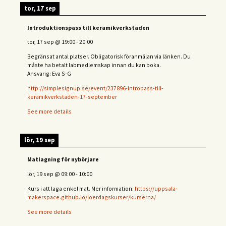
tor, 17 sep
Introduktionspass till keramikverkstaden
tor, 17 sep
@
19:00
-
20:00
Begränsat antal platser. Obligatorisk föranmälan via länken. Du
måste ha betalt labmedlemskap innan du kan boka.
Ansvarig: Eva S-G
http://simplesignup.se/event/237896-intropass-till-
keramikverkstaden-17-september
See more details
lör, 19 sep
Matlagning för nybörjare
lör, 19 sep
@
09:00
-
10:00
Kurs i att laga enkel mat. Mer information:
https://uppsala-
makerspace.github.io/loerdagskurser/kurserna/
See more details