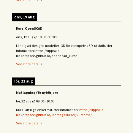
ons, 19 aug
Kurs: OpenSCAD
ons, 19 aug
@
19:00
-
21:00
Lär dig att designa modeller i 3D för exempelvis 3D-utskrift. Mer
information: https://uppsala-
makerspace.github.io/openscad_kurs/
See more details
lör, 22 aug
Matlagning för nybörjare
lör, 22 aug
@
09:00
-
10:00
Kurs i att laga enkel mat. Mer information:
https://uppsala-
makerspace.github.io/loerdagskurser/kurserna/
See more details