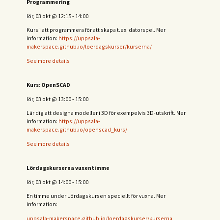
Programmering
lör, 03 okt
@
12:15
-
14:00
Kurs i att programmera för att skapa t.ex. datorspel. Mer
information:
https://uppsala-
makerspace.github.io/loerdagskurser/kurserna/
See more details
Kurs: OpenSCAD
lör, 03 okt
@
13:00
-
15:00
Lär dig att designa modeller i 3D för exempelvis 3D-utskrift. Mer
information:
https://uppsala-
makerspace.github.io/openscad_kurs/
See more details
Lördagskurserna vuxentimme
lör, 03 okt
@
14:00
-
15:00
En timme under Lördagskursen speciellt för vuxna. Mer
information:
uppsala-makerspace.github.io/loerdagskurser/kurserna