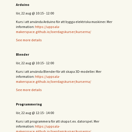
Arduino
lör, 22 aug
@
10:15
-
12:00
Kurs i att använda Arduino för att bygga elektriska maskiner. Mer
information:
https://uppsala-
makerspace.github.io/loerdagskurser/kurserna/
See more details
Blender
lör, 22 aug
@
10:15
-
12:00
Kurs i att använda Blender för att skapa 3D-modeller. Mer
information:
https://uppsala-
makerspace.github.io/loerdagskurser/kurserna/
See more details
Programmering
lör, 22 aug
@
12:15
-
14:00
Kurs i att programmera för att skapa t.ex. datorspel. Mer
information:
https://uppsala-
makerspace.github.io/loerdagskurser/kurserna/