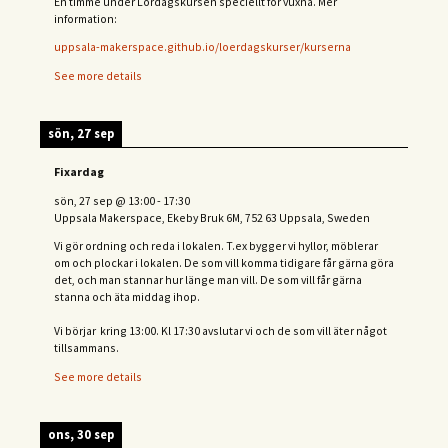
En timme under Lördagskursen speciellt för vuxna. Mer
information:
uppsala-makerspace.github.io/loerdagskurser/kurserna
See more details
sön, 27 sep
Fixardag
sön, 27 sep
@
13:00
-
17:30
Uppsala Makerspace, Ekeby Bruk 6M, 752 63 Uppsala, Sweden
Vi gör ordning och reda i lokalen. T.ex bygger vi hyllor, möblerar
om och plockar i lokalen. De som vill komma tidigare får gärna göra
det, och man stannar hur länge man vill. De som vill får gärna
stanna och äta middag ihop.
Vi börjar kring 13:00. Kl 17:30 avslutar vi och de s
om vill äter något
tillsammans.
See more details
ons, 30 sep