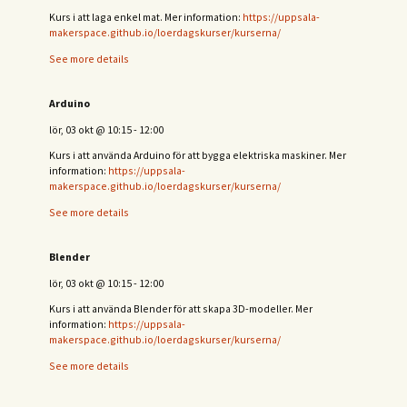
Kurs i att laga enkel mat. Mer information:
https://uppsala-
makerspace.github.io/loerdagskurser/kurserna/
See more details
Arduino
lör, 03 okt
@
10:15
-
12:00
Kurs i att använda Arduino för att bygga elektriska maskiner. Mer
information:
https://uppsala-
makerspace.github.io/loerdagskurser/kurserna/
See more details
Blender
lör, 03 okt
@
10:15
-
12:00
Kurs i att använda Blender för att skapa 3D-modeller. Mer
information:
https://uppsala-
makerspace.github.io/loerdagskurser/kurserna/
See more details