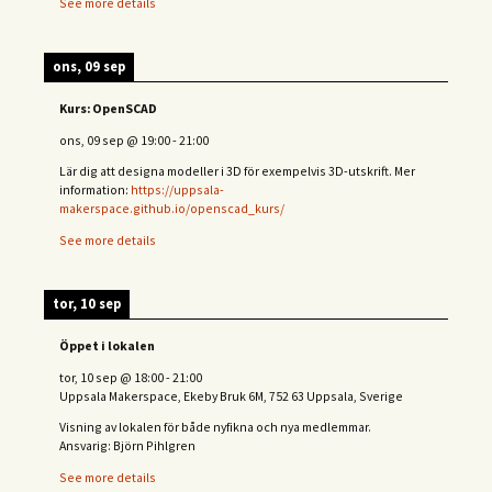
See more details
ons, 09 sep
Kurs: OpenSCAD
ons, 09 sep
@
19:00
-
21:00
Lär dig att designa modeller i 3D för exempelvis 3D-utskrift. Mer
information:
https://uppsala-
makerspace.github.io/openscad_kurs/
See more details
tor, 10 sep
Öppet i lokalen
tor, 10 sep
@
18:00
-
21:00
Uppsala Makerspace, Ekeby Bruk 6M, 752 63 Uppsala, Sverige
Visning av lokalen för både nyfikna och nya medlemmar.
Ansvarig: Björn Pihlgren
See more details