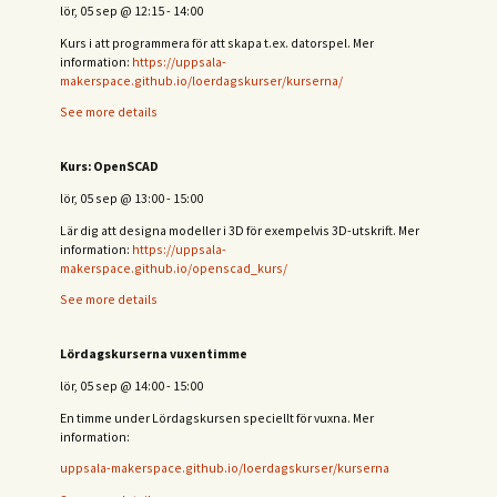
lör, 05 sep
@
12:15
-
14:00
Kurs i att programmera för att skapa t.ex. datorspel. Mer
information:
https://uppsala-
makerspace.github.io/loerdagskurser/kurserna/
See more details
Kurs: OpenSCAD
lör, 05 sep
@
13:00
-
15:00
Lär dig att designa modeller i 3D för exempelvis 3D-utskrift. Mer
information:
https://uppsala-
makerspace.github.io/openscad_kurs/
See more details
Lördagskurserna vuxentimme
lör, 05 sep
@
14:00
-
15:00
En timme under Lördagskursen speciellt för vuxna. Mer
information:
uppsala-makerspace.github.io/loerdagskurser/kurserna