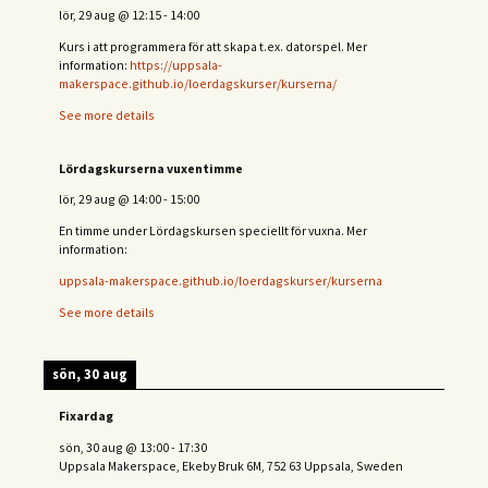
lör, 29 aug
@
12:15
-
14:00
Kurs i att programmera för att skapa t.ex. datorspel. Mer
information:
https://uppsala-
makerspace.github.io/loerdagskurser/kurserna/
See more details
Lördagskurserna vuxentimme
lör, 29 aug
@
14:00
-
15:00
En timme under Lördagskursen speciellt för vuxna. Mer
information:
uppsala-makerspace.github.io/loerdagskurser/kurserna
See more details
sön, 30 aug
Fixardag
sön, 30 aug
@
13:00
-
17:30
Uppsala Makerspace, Ekeby Bruk 6M, 752 63 Uppsala, Sweden