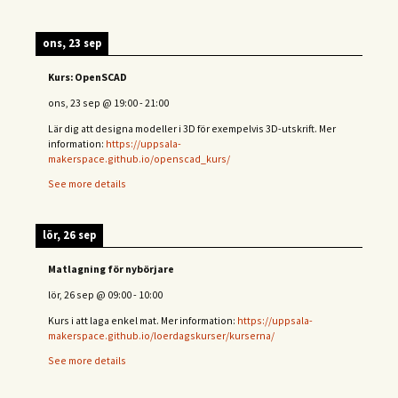
ons, 23 sep
Kurs: OpenSCAD
ons, 23 sep
@
19:00
-
21:00
Lär dig att designa modeller i 3D för exempelvis 3D-utskrift. Mer
information:
https://uppsala-
makerspace.github.io/openscad_kurs/
See more details
lör, 26 sep
Matlagning för nybörjare
lör, 26 sep
@
09:00
-
10:00
Kurs i att laga enkel mat. Mer information:
https://uppsala-
makerspace.github.io/loerdagskurser/kurserna/
See more details