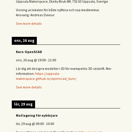
Uppsala Makerspace, Ekeby Bruk 6M, 752 63 Uppsala, Sverige
Visning av lokalen för både nyfikna och nya medlemmar.
Ansvarig: Andreas Davour
See more details
ons, 26 aug
Kurs: OpenSCAD
ons, 26 aug
@
19:00
-
21:00
Lär dig att designa modeller i 3D för exempelvis 3D-utskrift. Mer
information:
https://uppsala-
makerspace.github.io/openscad_kurs/
See more details
lör, 29 aug
Matlagning för nybörjare
lör, 29 aug
@
09:00
-
10:00