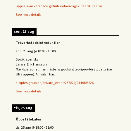
uppsala-makerspace.github.io/loerdagskurser/kurserna
See more details
sön, 23 aug
Träverkstadsintroduktion
sön, 23 aug
@
10:00
-
16:00
Språk: svenska.
Lärare: Erik Hansson.
Max 4 personer, man måste ha godkänt teoriprov för att delta (se
UMS appen). Anmälan här:
simplesignup.se/private_event/237820/014bf05826
See more details
tis, 25 aug
Öppet i lokalen
tis, 25 aug
@
18:00
-
21:00