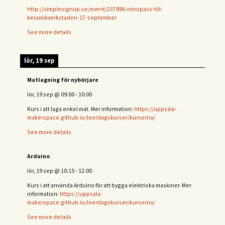
http://simplesignup.se/event/237896-intropass-till-
keramikverkstaden-17-september
See more details
lör, 19 sep
Matlagning för nybörjare
lör, 19 sep
@
09:00
-
10:00
Kurs i att laga enkel mat. Mer information:
https://uppsala-
makerspace.github.io/loerdagskurser/kurserna/
See more details
Arduino
lör, 19 sep
@
10:15
-
12:00
Kurs i att använda Arduino för att bygga elektriska maskiner. Mer
information:
https://uppsala-
makerspace.github.io/loerdagskurser/kurserna/
See more details