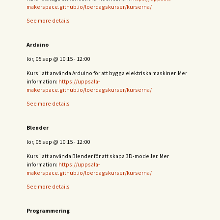
makerspace.github.io/loerdagskurser/kurserna/
See more details
Arduino
lör, 05 sep
@
10:15
-
12:00
Kurs i att använda Arduino för att bygga elektriska maskiner. Mer
information:
https://uppsala-
makerspace.github.io/loerdagskurser/kurserna/
See more details
Blender
lör, 05 sep
@
10:15
-
12:00
Kurs i att använda Blender för att skapa 3D-modeller. Mer
information:
https://uppsala-
makerspace.github.io/loerdagskurser/kurserna/
See more details
Programmering