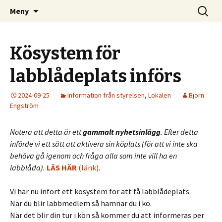
Kom och skapa i Uppsala!
Hoppa
Sök
Uppsala Makerspace
Meny
till
efter:
innehåll
Kösystem för
labblådeplats införs
2024-09-25
Information från styrelsen
,
Lokalen
Björn
Engström
Notera att detta är ett
gammalt nyhetsinlägg
. Efter detta
införde vi ett sätt att aktivera sin köplats (för att vi inte ska
behöva gå igenom och fråga alla som inte vill ha en
labblåda).
LÄS HÄR
(länk)
.
Vi har nu infört ett kösystem för att få labblådeplats.
När du blir labbmedlem så hamnar du i kö.
När det blir din tur i kön så kommer du att informeras per