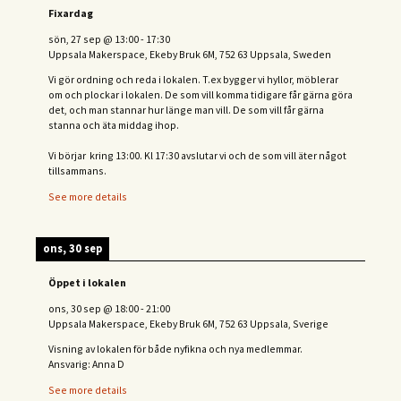
Fixardag
sön, 27 sep
@
13:00
-
17:30
Uppsala Makerspace, Ekeby Bruk 6M, 752 63 Uppsala, Sweden
Vi gör ordning och reda i lokalen. T.ex bygger vi hyllor, möblerar
om och plockar i lokalen. De som vill komma tidigare får gärna göra
det, och man stannar hur länge man vill. De som vill får gärna
stanna och äta middag ihop.
Vi börjar kring 13:00. Kl 17:30 avslutar vi och de s
om vill äter något
tillsammans.
See more details
ons, 30 sep
Öppet i lokalen
ons, 30 sep
@
18:00
-
21:00
Uppsala Makerspace, Ekeby Bruk 6M, 752 63 Uppsala, Sverige
Visning av lokalen för både nyfikna och nya medlemmar.
Ansvarig: Anna D
See more details