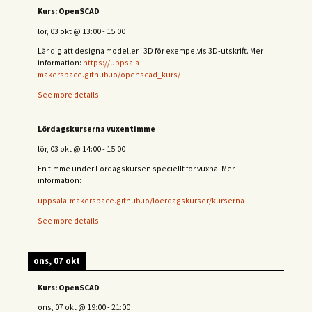
Kurs: OpenSCAD
lör, 03 okt
@
13:00
-
15:00
Lär dig att designa modeller i 3D för exempelvis 3D-utskrift. Mer
information:
https://uppsala-
makerspace.github.io/openscad_kurs/
See more details
Lördagskurserna vuxentimme
lör, 03 okt
@
14:00
-
15:00
En timme under Lördagskursen speciellt för vuxna. Mer
information:
uppsala-makerspace.github.io/loerdagskurser/kurserna
See more details
ons, 07 okt
Kurs: OpenSCAD
ons, 07 okt
@
19:00
-
21:00