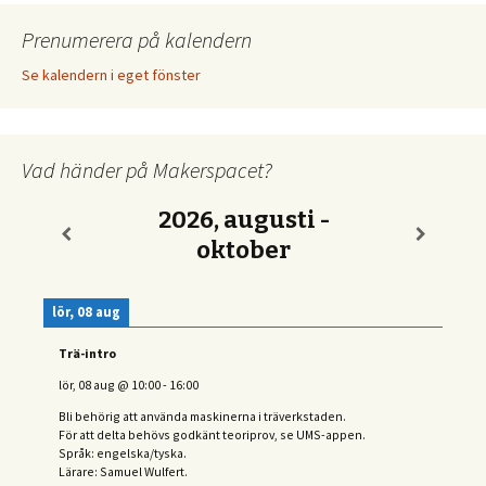
Prenumerera på kalendern
Se kalendern i eget fönster
Vad händer på Makerspacet?
2026, augusti -
oktober
lör, 08 aug
Trä-intro
lör, 08 aug
@
10:00
-
16:00
Bli behörig att använda maskinerna i träverkstaden.
För att delta behövs
godkänt teoriprov, se UMS-appen.
Språk: engelska/tyska.
Lärare: Samuel Wulfert.