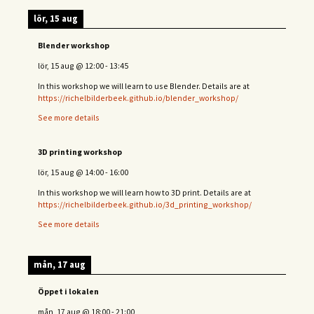
lör, 15 aug
Blender workshop
lör, 15 aug
@
12:00
-
13:45
In this workshop we will learn to use Blender. Details are at
https://richelbilderbeek.github.io/blender_workshop/
See more details
3D printing workshop
lör, 15 aug
@
14:00
-
16:00
In this workshop we will learn how to 3D print. Details are at
https://richelbilderbeek.github.io/3d_printing_workshop/
See more details
mån, 17 aug
Öppet i lokalen
mån, 17 aug
@
18:00
-
21:00