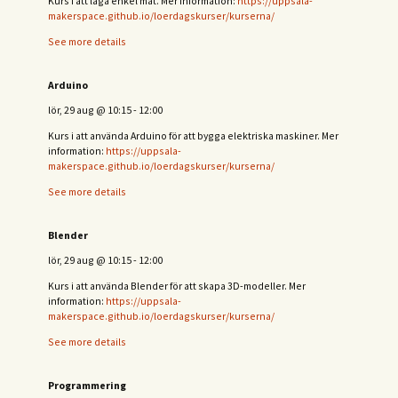
Kurs i att laga enkel mat. Mer information:
https://uppsala-
makerspace.github.io/loerdagskurser/kurserna/
See more details
Arduino
lör, 29 aug
@
10:15
-
12:00
Kurs i att använda Arduino för att bygga elektriska maskiner. Mer
information:
https://uppsala-
makerspace.github.io/loerdagskurser/kurserna/
See more details
Blender
lör, 29 aug
@
10:15
-
12:00
Kurs i att använda Blender för att skapa 3D-modeller. Mer
information:
https://uppsala-
makerspace.github.io/loerdagskurser/kurserna/
See more details
Programmering