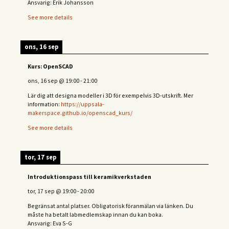
Ansvarig: Erik Johansson
See more details
ons, 16 sep
Kurs: OpenSCAD
ons, 16 sep
@
19:00
-
21:00
Lär dig att designa modeller i 3D för exempelvis 3D-utskrift. Mer
information:
https://uppsala-
makerspace.github.io/openscad_kurs/
See more details
tor, 17 sep
Introduktionspass till keramikverkstaden
tor, 17 sep
@
19:00
-
20:00
Begränsat antal platser. Obligatorisk föranmälan via länken. Du
måste ha betalt labmedlemskap innan du kan boka.
Ansvarig: Eva S-G