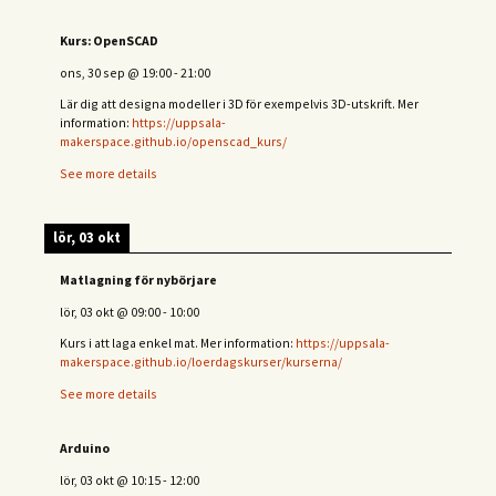
Kurs: OpenSCAD
ons, 30 sep
@
19:00
-
21:00
Lär dig att designa modeller i 3D för exempelvis 3D-utskrift. Mer
information:
https://uppsala-
makerspace.github.io/openscad_kurs/
See more details
lör, 03 okt
Matlagning för nybörjare
lör, 03 okt
@
09:00
-
10:00
Kurs i att laga enkel mat. Mer information:
https://uppsala-
makerspace.github.io/loerdagskurser/kurserna/
See more details
Arduino
lör, 03 okt
@
10:15
-
12:00