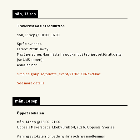
sön, 13 sep
Träverkstadsintroduktion
sön, 13 sep
@
10:00
-
16:00
Språk: svenska.
Lärare: Patrik Davey.
Max 6 personer. Man måste ha godkänt på teoriprovet för att delta
(se UMS appen).
Anmälan här:
simplesignup.se/private_event/237821/302a2c804c
See more details
mån, 14 sep
Öppet i lokalen
mån, 14 sep
@
18:00
-
21:00
Uppsala Makerspace, Ekeby Bruk 6M, 752 63 Uppsala, Sverige
Visning av lokalen för både nyfikna och nya medlemmar.