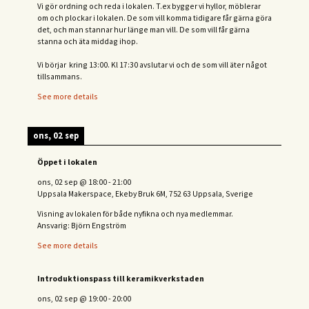
Vi gör ordning och reda i lokalen. T.ex bygger vi hyllor, möblerar
om och plockar i lokalen. De som vill komma tidigare får gärna göra
det, och man stannar hur länge man vill. De som vill får gärna
stanna och äta middag ihop.
Vi börjar kring 13:00. Kl 17:30 avslutar vi och de s
om vill äter något
tillsammans.
See more details
ons, 02 sep
Öppet i lokalen
ons, 02 sep
@
18:00
-
21:00
Uppsala Makerspace, Ekeby Bruk 6M, 752 63 Uppsala, Sverige
Visning av lokalen för både nyfikna och nya medlemmar.
Ansvarig: Björn Engström
See more details
Introduktionspass till keramikverkstaden
ons, 02 sep
@
19:00
-
20:00