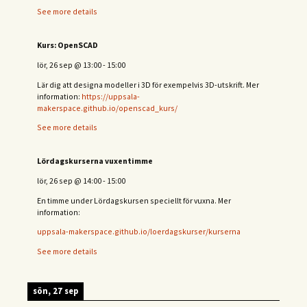
See more details
Kurs: OpenSCAD
lör, 26 sep
@
13:00
-
15:00
Lär dig att designa modeller i 3D för exempelvis 3D-utskrift. Mer
information:
https://uppsala-
makerspace.github.io/openscad_kurs/
See more details
Lördagskurserna vuxentimme
lör, 26 sep
@
14:00
-
15:00
En timme under Lördagskursen speciellt för vuxna. Mer
information:
uppsala-makerspace.github.io/loerdagskurser/kurserna
See more details
sön, 27 sep