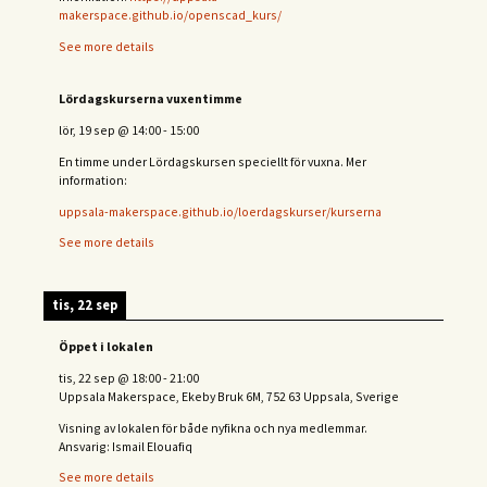
makerspace.github.io/openscad_kurs/
See more details
Lördagskurserna vuxentimme
lör, 19 sep
@
14:00
-
15:00
En timme under Lördagskursen speciellt för vuxna. Mer
information:
uppsala-makerspace.github.io/loerdagskurser/kurserna
See more details
tis, 22 sep
Öppet i lokalen
tis, 22 sep
@
18:00
-
21:00
Uppsala Makerspace, Ekeby Bruk 6M, 752 63 Uppsala, Sverige
Visning av lokalen för både nyfikna och nya medlemmar.
Ansvarig: Ismail Elouafiq
See more details