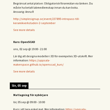
Begränsat antal platser. Obligatorisk föranmälan via länken. Du
måste ha betalt labmedlemskap innan du kan boka.
Ansvarig: Anna R
http://simplesignup.se/event/237895-intropass-till-
keramikverkstaden-2-september
See more details
Kurs: OpenSCAD
ons, 02 sep
@
19:00
-
21:00
Lär dig att designa modeller i 3D för exempelvis 3D-utskrift. Mer
information:
https://uppsala-
makerspace.github.io/openscad_kurs/
See more details
lör, 05 sep
Matlagning för nybörjare
lör, 05 sep
@
09:00
-
10:00
Kurs i att laga enkel mat. Mer information:
https://uppsala-