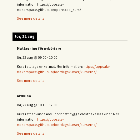
information: https://uppsala-
makerspace.github.io/openscad_kurs/
See more details
lör, 22 aug
Matlagning för nybörjare
lör, 22 aug
@
09:00
-
10:00
Kurs i att laga enkel mat. Mer information:
https://uppsala-
makerspace.github.io/loerdagskurser/kurserna/
See more details
Arduino
lör, 22 aug
@
10:15
-
12:00
Kurs i att använda Arduino för att bygga elektriska maskiner. Mer
information:
https://uppsala-
makerspace.github.io/loerdagskurser/kurserna/
See more details