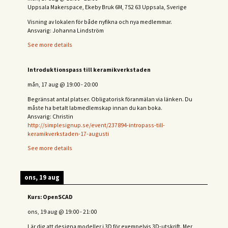
Uppsala Makerspace, Ekeby Bruk 6M, 752 63 Uppsala, Sverige
Visning av lokalen för både nyfikna och nya medlemmar.
Ansvarig: Johanna Lindström
See more details
Introduktionspass till keramikverkstaden
mån, 17 aug
@
19:00
-
20:00
Begränsat antal platser. Obligatorisk föranmälan via länken. Du
måste ha betalt labmedlemskap innan du kan boka.
Ansvarig: Christin
http://simplesignup.se/event/237894-intropass-till-
keramikverkstaden-17-augusti
See more details
ons, 19 aug
Kurs: OpenSCAD
ons, 19 aug
@
19:00
-
21:00
Lär dig att designa modeller i 3D för exempelvis 3D-utskrift. Mer