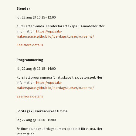
Blender
lör, 22 aug
@
10:15
-
12:00
Kurs i att använda Blender för att skapa 3D-modeller. Mer
information:
https://uppsala-
makerspace.github.io/loerdagskurser/kurserna/
See more details
Programmering
lör, 22 aug
@
12:15
-
14:00
Kurs i att programmera för att skapa t.ex. datorspel. Mer
information:
https://uppsala-
makerspace.github.io/loerdagskurser/kurserna/
See more details
Lördagskurserna vuxentimme
lör, 22 aug
@
14:00
-
15:00
En timme under Lördagskursen speciellt för vuxna. Mer
information: