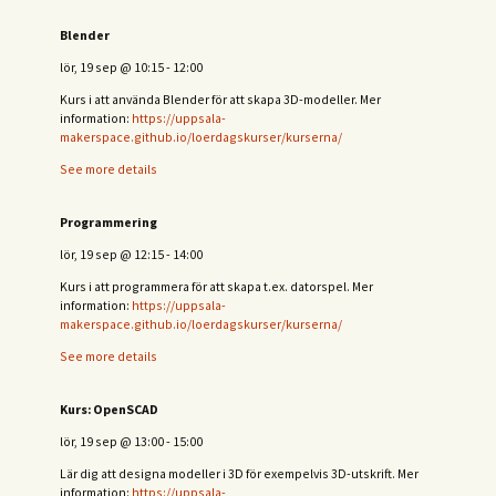
Blender
lör, 19 sep
@
10:15
-
12:00
Kurs i att använda Blender för att skapa 3D-modeller. Mer
information:
https://uppsala-
makerspace.github.io/loerdagskurser/kurserna/
See more details
Programmering
lör, 19 sep
@
12:15
-
14:00
Kurs i att programmera för att skapa t.ex. datorspel. Mer
information:
https://uppsala-
makerspace.github.io/loerdagskurser/kurserna/
See more details
Kurs: OpenSCAD
lör, 19 sep
@
13:00
-
15:00
Lär dig att designa modeller i 3D för exempelvis 3D-utskrift. Mer
information:
https://uppsala-