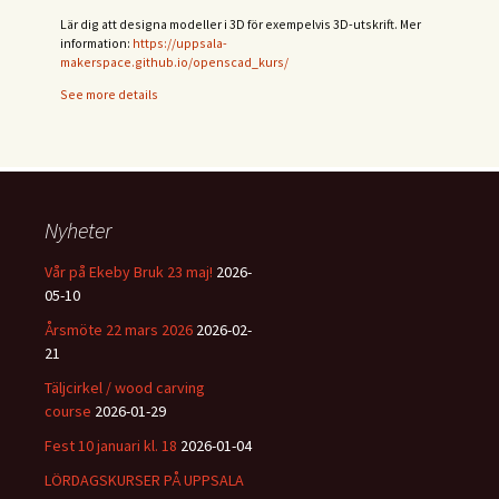
Lär dig att designa modeller i 3D för exempelvis 3D-utskrift. Mer
information:
https://uppsala-
makerspace.github.io/openscad_kurs/
See more details
Nyheter
Vår på Ekeby Bruk 23 maj!
2026-
05-10
Årsmöte 22 mars 2026
2026-02-
21
Täljcirkel / wood carving
course
2026-01-29
Fest 10 januari kl. 18
2026-01-04
LÖRDAGSKURSER PÅ UPPSALA