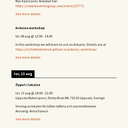
Max 4 personer. Anmälan här:
https://simpleeventsignup.com/event/237772
See more details
Arduino workshop
lör, 08 aug
@
12:00
-
14:00
In this workshop we will learn to use an Arduino. Details are at
https://richelbilderbeek.github.io/arduino_workshop/
See more details
tor, 13 aug
Öppet i lokalen
tor, 13 aug
@
18:00
-
21:00
Uppsala Makerspace, Ekeby Bruk 6M, 752 63 Uppsala, Sverige
Visning av lokalen för både nyfikna och nya medlemmar.
Ansvarig: Anna Davour
See more details