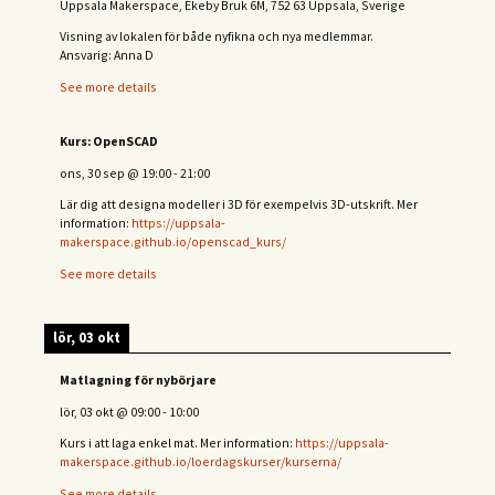
Uppsala Makerspace, Ekeby Bruk 6M, 752 63 Uppsala, Sverige
Visning av lokalen för både nyfikna och nya medlemmar.
Ansvarig: Anna D
See more details
Kurs: OpenSCAD
ons, 30 sep
@
19:00
-
21:00
Lär dig att designa modeller i 3D för exempelvis 3D-utskrift. Mer
information:
https://uppsala-
makerspace.github.io/openscad_kurs/
See more details
lör, 03 okt
Matlagning för nybörjare
lör, 03 okt
@
09:00
-
10:00
Kurs i att laga enkel mat. Mer information:
https://uppsala-
makerspace.github.io/loerdagskurser/kurserna/
See more details