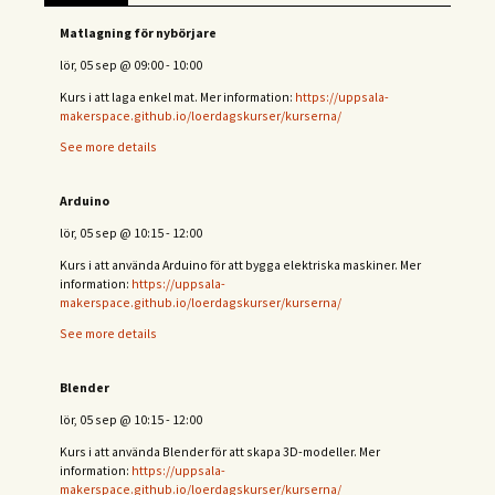
Matlagning för nybörjare
lör, 05 sep
@
09:00
-
10:00
Kurs i att laga enkel mat. Mer information:
https://uppsala-
makerspace.github.io/loerdagskurser/kurserna/
See more details
Arduino
lör, 05 sep
@
10:15
-
12:00
Kurs i att använda Arduino för att bygga elektriska maskiner. Mer
information:
https://uppsala-
makerspace.github.io/loerdagskurser/kurserna/
See more details
Blender
lör, 05 sep
@
10:15
-
12:00
Kurs i att använda Blender för att skapa 3D-modeller. Mer
information:
https://uppsala-
makerspace.github.io/loerdagskurser/kurserna/