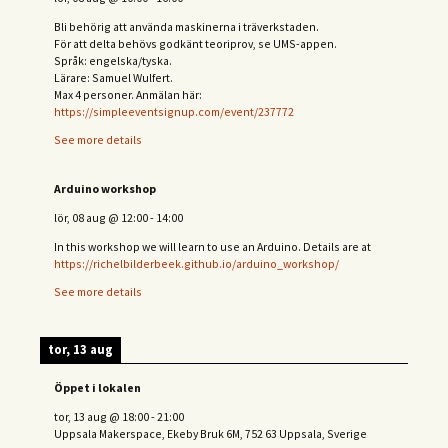
Bli behörig att använda maskinerna i träverkstaden.
För att delta behövs
godkänt teoriprov, se UMS-appen.
Språk: engelska/tyska.
Lärare: Samuel Wulfert.
Max 4 personer. Anmälan här:
https://simpleeventsignup.com/event/237772
See more details
Arduino workshop
lör, 08 aug
@
12:00
-
14:00
In this workshop we will learn to use an Arduino. Details are at
https://richelbilderbeek.github.io/arduino_workshop/
See more details
tor, 13 aug
Öppet i lokalen
tor, 13 aug
@
18:00
-
21:00
Uppsala Makerspace, Ekeby Bruk 6M, 752 63 Uppsala, Sverige