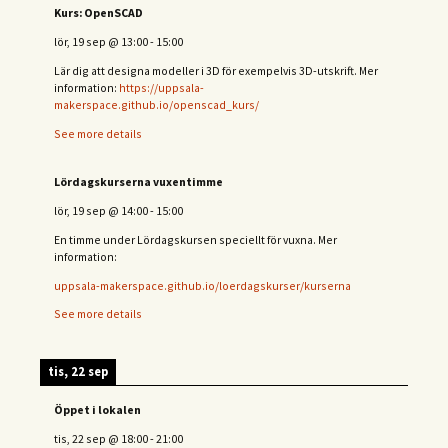
Kurs: OpenSCAD
lör, 19 sep
@
13:00
-
15:00
Lär dig att designa modeller i 3D för exempelvis 3D-utskrift. Mer
information:
https://uppsala-
makerspace.github.io/openscad_kurs/
See more details
Lördagskurserna vuxentimme
lör, 19 sep
@
14:00
-
15:00
En timme under Lördagskursen speciellt för vuxna. Mer
information:
uppsala-makerspace.github.io/loerdagskurser/kurserna
See more details
tis, 22 sep
Öppet i lokalen
tis, 22 sep
@
18:00
-
21:00