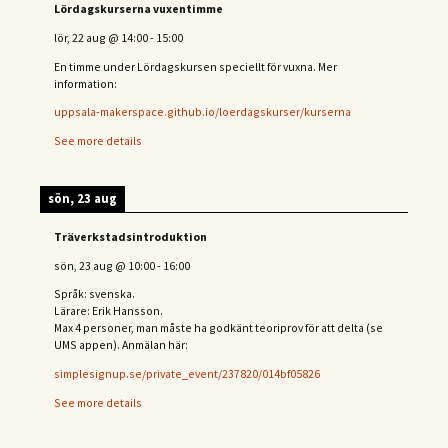
Lördagskurserna vuxentimme
lör, 22 aug
@
14:00
-
15:00
En timme under Lördagskursen speciellt för vuxna. Mer
information:
uppsala-makerspace.github.io/loerdagskurser/kurserna
See more details
sön, 23 aug
Träverkstadsintroduktion
sön, 23 aug
@
10:00
-
16:00
Språk: svenska.
Lärare: Erik Hansson.
Max 4 personer, man måste ha godkänt teoriprov för att delta (se
UMS appen). Anmälan här:
simplesignup.se/private_event/237820/014bf05826
See more details