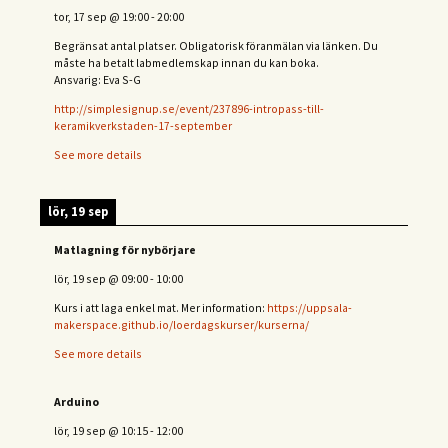
tor, 17 sep
@
19:00
-
20:00
Begränsat antal platser. Obligatorisk föranmälan via länken. Du
måste ha betalt labmedlemskap innan du kan boka.
Ansvarig: Eva S-G
http://simplesignup.se/event/237896-intropass-till-
keramikverkstaden-17-september
See more details
lör, 19 sep
Matlagning för nybörjare
lör, 19 sep
@
09:00
-
10:00
Kurs i att laga enkel mat. Mer information:
https://uppsala-
makerspace.github.io/loerdagskurser/kurserna/
See more details
Arduino
lör, 19 sep
@
10:15
-
12:00