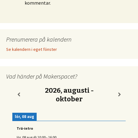
kommentar.
Prenumerera på kalendern
Se kalendern i eget fönster
Vad händer på Makerspacet?
2026, augusti -
oktober
lör, 08 aug
Trä-intro
lör, 08 aug
@
10:00
-
16:00