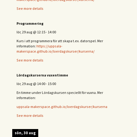
See more details
Programmering
lör, 29 aug
@
12:15
-
14:00
Kurs i att programmera för att skapa t.ex. datorspel. Mer
information:
https://uppsala-
makerspace.github.io/loerdagskurser/kurserna/
See more details
Lördagskurserna vuxentimme
lör, 29 aug
@
14:00
-
15:00
En timme under Lördagskursen speciellt för vuxna. Mer
information:
uppsala-makerspace.github.io/loerdagskurser/kurserna
See more details
sön, 30 aug