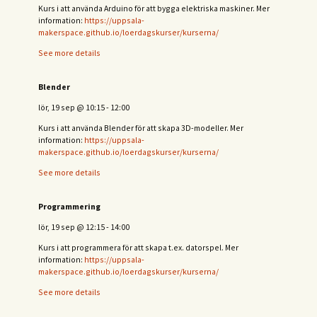
Kurs i att använda Arduino för att bygga elektriska maskiner. Mer
information:
https://uppsala-
makerspace.github.io/loerdagskurser/kurserna/
See more details
Blender
lör, 19 sep
@
10:15
-
12:00
Kurs i att använda Blender för att skapa 3D-modeller. Mer
information:
https://uppsala-
makerspace.github.io/loerdagskurser/kurserna/
See more details
Programmering
lör, 19 sep
@
12:15
-
14:00
Kurs i att programmera för att skapa t.ex. datorspel. Mer
information:
https://uppsala-
makerspace.github.io/loerdagskurser/kurserna/
See more details