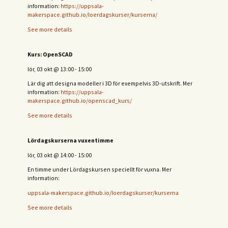
information:
https://uppsala-
makerspace.github.io/loerdagskurser/kurserna/
See more details
Kurs: OpenSCAD
lör, 03 okt
@
13:00
-
15:00
Lär dig att designa modeller i 3D för exempelvis 3D-utskrift. Mer
information:
https://uppsala-
makerspace.github.io/openscad_kurs/
See more details
Lördagskurserna vuxentimme
lör, 03 okt
@
14:00
-
15:00
En timme under Lördagskursen speciellt för vuxna. Mer
information:
uppsala-makerspace.github.io/loerdagskurser/kurserna
See more details