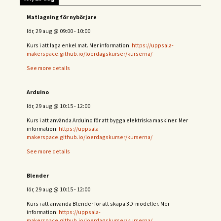
Matlagning för nybörjare
lör, 29 aug
@
09:00
-
10:00
Kurs i att laga enkel mat. Mer information:
https://uppsala-
makerspace.github.io/loerdagskurser/kurserna/
See more details
Arduino
lör, 29 aug
@
10:15
-
12:00
Kurs i att använda Arduino för att bygga elektriska maskiner. Mer
information:
https://uppsala-
makerspace.github.io/loerdagskurser/kurserna/
See more details
Blender
lör, 29 aug
@
10:15
-
12:00
Kurs i att använda Blender för att skapa 3D-modeller. Mer
information:
https://uppsala-
makerspace.github.io/loerdagskurser/kurserna/