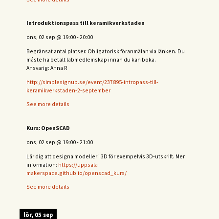
Introduktionspass till keramikverkstaden
ons, 02 sep
@
19:00
-
20:00
Begränsat antal platser. Obligatorisk föranmälan via länken. Du
måste ha betalt labmedlemskap innan du kan boka.
Ansvarig: Anna R
http://simplesignup.se/event/237895-intropass-till-
keramikverkstaden-2-september
See more details
Kurs: OpenSCAD
ons, 02 sep
@
19:00
-
21:00
Lär dig att designa modeller i 3D för exempelvis 3D-utskrift. Mer
information:
https://uppsala-
makerspace.github.io/openscad_kurs/
See more details
lör, 05 sep