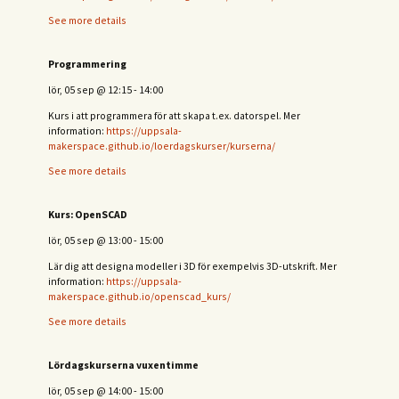
See more details
Programmering
lör, 05 sep
@
12:15
-
14:00
Kurs i att programmera för att skapa t.ex. datorspel. Mer
information:
https://uppsala-
makerspace.github.io/loerdagskurser/kurserna/
See more details
Kurs: OpenSCAD
lör, 05 sep
@
13:00
-
15:00
Lär dig att designa modeller i 3D för exempelvis 3D-utskrift. Mer
information:
https://uppsala-
makerspace.github.io/openscad_kurs/
See more details
Lördagskurserna vuxentimme
lör, 05 sep
@
14:00
-
15:00