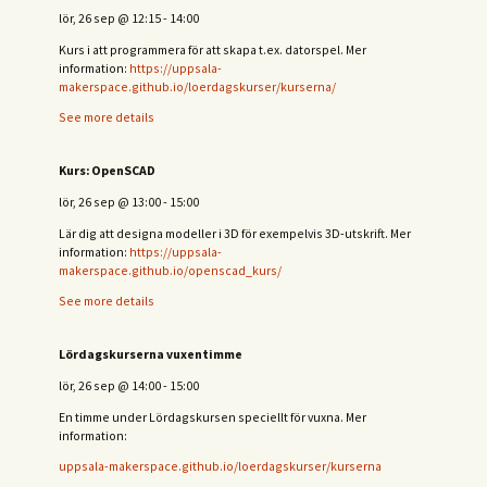
lör, 26 sep
@
12:15
-
14:00
Kurs i att programmera för att skapa t.ex. datorspel. Mer
information:
https://uppsala-
makerspace.github.io/loerdagskurser/kurserna/
See more details
Kurs: OpenSCAD
lör, 26 sep
@
13:00
-
15:00
Lär dig att designa modeller i 3D för exempelvis 3D-utskrift. Mer
information:
https://uppsala-
makerspace.github.io/openscad_kurs/
See more details
Lördagskurserna vuxentimme
lör, 26 sep
@
14:00
-
15:00
En timme under Lördagskursen speciellt för vuxna. Mer
information:
uppsala-makerspace.github.io/loerdagskurser/kurserna