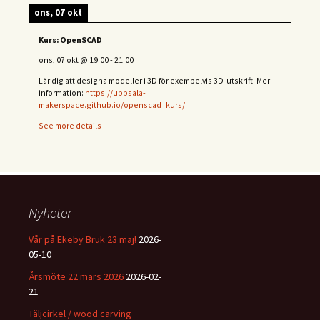
ons, 07 okt
Kurs: OpenSCAD
ons, 07 okt
@
19:00
-
21:00
Lär dig att designa modeller i 3D för exempelvis 3D-utskrift. Mer
information:
https://uppsala-
makerspace.github.io/openscad_kurs/
See more details
Nyheter
Vår på Ekeby Bruk 23 maj!
2026-
05-10
Årsmöte 22 mars 2026
2026-02-
21
Täljcirkel / wood carving