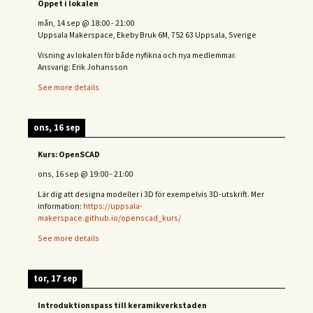
Öppet i lokalen
mån, 14 sep
@
18:00
-
21:00
Uppsala Makerspace, Ekeby Bruk 6M, 752 63 Uppsala, Sverige
Visning av lokalen för både nyfikna och nya medlemmar.
Ansvarig: Erik Johansson
See more details
ons, 16 sep
Kurs: OpenSCAD
ons, 16 sep
@
19:00
-
21:00
Lär dig att designa modeller i 3D för exempelvis 3D-utskrift. Mer
information:
https://uppsala-
makerspace.github.io/openscad_kurs/
See more details
tor, 17 sep
Introduktionspass till keramikverkstaden