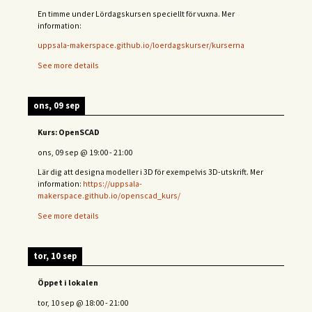
En timme under Lördagskursen speciellt för vuxna. Mer
information:
uppsala-makerspace.github.io/loerdagskurser/kurserna
See more details
ons, 09 sep
Kurs: OpenSCAD
ons, 09 sep
@
19:00
-
21:00
Lär dig att designa modeller i 3D för exempelvis 3D-utskrift. Mer
information:
https://uppsala-
makerspace.github.io/openscad_kurs/
See more details
tor, 10 sep
Öppet i lokalen
tor, 10 sep
@
18:00
-
21:00