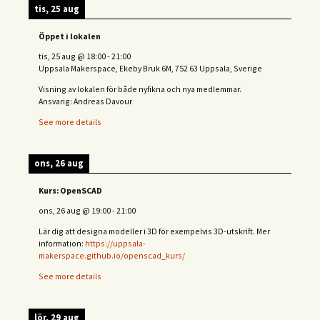
tis, 25 aug
Öppet i lokalen
tis, 25 aug
@
18:00
-
21:00
Uppsala Makerspace, Ekeby Bruk 6M, 752 63 Uppsala, Sverige
Visning av lokalen för både nyfikna och nya medlemmar.
Ansvarig: Andreas Davour
See more details
ons, 26 aug
Kurs: OpenSCAD
ons, 26 aug
@
19:00
-
21:00
Lär dig att designa modeller i 3D för exempelvis 3D-utskrift. Mer
information:
https://uppsala-
makerspace.github.io/openscad_kurs/
See more details
lör, 29 aug