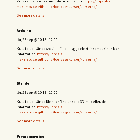
Kurs i att laga enkel mat. Mer information:
https://uppsala-
makerspace.github.io/loerdagskurser/kurserna/
See more details
Arduino
lör, 26 sep
@
10:15
-
12:00
Kurs i att använda Arduino för att bygga elektriska maskiner. Mer
information:
https://uppsala-
makerspace.github.io/loerdagskurser/kurserna/
See more details
Blender
lör, 26 sep
@
10:15
-
12:00
Kurs i att använda Blender för att skapa 3D-modeller. Mer
information:
https://uppsala-
makerspace.github.io/loerdagskurser/kurserna/
See more details
Programmering