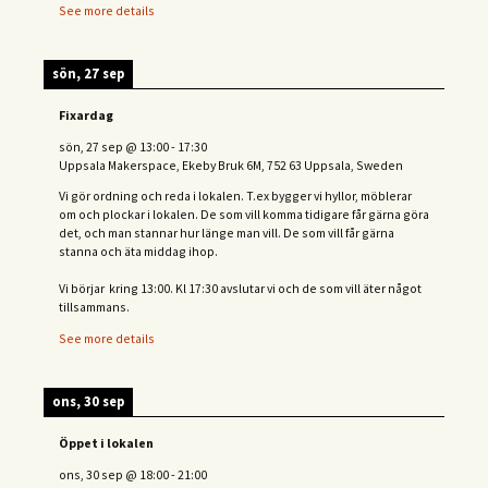
See more details
sön, 27 sep
Fixardag
sön, 27 sep
@
13:00
-
17:30
Uppsala Makerspace, Ekeby Bruk 6M, 752 63 Uppsala, Sweden
Vi gör ordning och reda i lokalen. T.ex bygger vi hyllor, möblerar
om och plockar i lokalen. De som vill komma tidigare får gärna göra
det, och man stannar hur länge man vill. De som vill får gärna
stanna och äta middag ihop.
Vi börjar kring 13:00. Kl 17:30 avslutar vi och de s
om vill äter något
tillsammans.
See more details
ons, 30 sep
Öppet i lokalen
ons, 30 sep
@
18:00
-
21:00