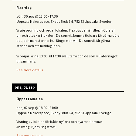
Fixardag
sön, 30 aug
@
13:00
-
17:30
Uppsala Makerspace, Ekeby Bruk 6M, 752 63 Uppsala, Sweden
Vi gör ordning och reda i lokalen. T.ex bygger vi hyllor, möblerar
om och plockar i lokalen. De som vill komma tidigare får gärna göra
det, och man stannar hur länge man vill. De som vill får gärna
stanna och äta middag ihop.
Vi börjar kring 13:00. Kl 17:30 avslutar vi och de s
om vill äter något
tillsammans.
See more details
ons, 02 sep
Öppet i lokalen
ons, 02 sep
@
18:00
-
21:00
Uppsala Makerspace, Ekeby Bruk 6M, 752 63 Uppsala, Sverige
Visning av lokalen för både nyfikna och nya medlemmar.
Ansvarig: Björn Engström
See more details