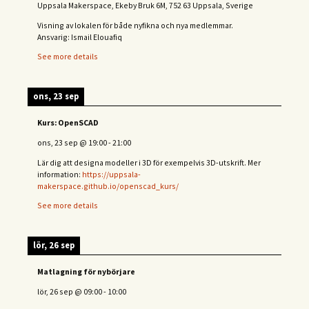
Uppsala Makerspace, Ekeby Bruk 6M, 752 63 Uppsala, Sverige
Visning av lokalen för både nyfikna och nya medlemmar.
Ansvarig: Ismail Elouafiq
See more details
ons, 23 sep
Kurs: OpenSCAD
ons, 23 sep
@
19:00
-
21:00
Lär dig att designa modeller i 3D för exempelvis 3D-utskrift. Mer
information:
https://uppsala-
makerspace.github.io/openscad_kurs/
See more details
lör, 26 sep
Matlagning för nybörjare
lör, 26 sep
@
09:00
-
10:00