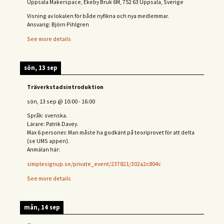
Uppsala Makerspace, Ekeby Bruk 6M, 752 63 Uppsala, Sverige
Visning av lokalen för både nyfikna och nya medlemmar.
Ansvarig: Björn Pihlgren
See more details
sön, 13 sep
Träverkstadsintroduktion
sön, 13 sep
@
10:00
-
16:00
Språk: svenska.
Lärare: Patrik Davey.
Max 6 personer. Man måste ha godkänt på teoriprovet för att delta
(se UMS appen).
Anmälan här:
simplesignup.se/private_event/237821/302a2c804c
See more details
mån, 14 sep