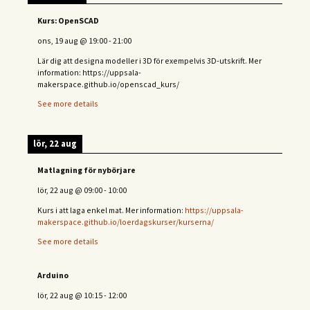
Kurs: OpenSCAD
ons, 19 aug
@
19:00
-
21:00
Lär dig att designa modeller i 3D för exempelvis 3D-utskrift. Mer
information: https://uppsala-
makerspace.github.io/openscad_kurs/
See more details
lör, 22 aug
Matlagning för nybörjare
lör, 22 aug
@
09:00
-
10:00
Kurs i att laga enkel mat. Mer information:
https://uppsala-
makerspace.github.io/loerdagskurser/kurserna/
See more details
Arduino
lör, 22 aug
@
10:15
-
12:00