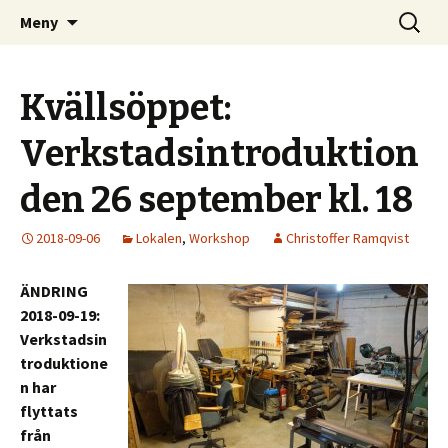
Kom och skapa i Uppsala!
Hoppa
Sök
Uppsala Makerspace
Meny
till
efter:
innehåll
Kvällsöppet:
Verkstadsintroduktion
den 26 september kl. 18
2018-09-06
Lokalen
,
Workshop
Christoffer Ramqvist
ÄNDRING
2018-09-19:
Verkstadsin
troduktione
n har
flyttats
från