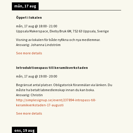
mån, 17 aug
Öppet i lokalen
mån, 17 aug
@
18:00
-
21:00
Uppsala Makerspace, Ekeby Bruk 6M, 752 63 Uppsala, Sverige
Visning av lokalen för både nyfikna och nya medlemmar.
Ansvarig: Johanna Lindström
See more details
Introduktionspass till keramikverkstaden
mån, 17 aug
@
19:00
-
20:00
Begränsat antal platser. Obligatorisk föranmälan via länken. Du
måste ha betalt labmedlemskap innan du kan boka.
Ansvarig: Christin
http://simplesignup.se/event/237894-intropass-till-
keramikverkstaden-17-augusti
See more details
ons, 19 aug