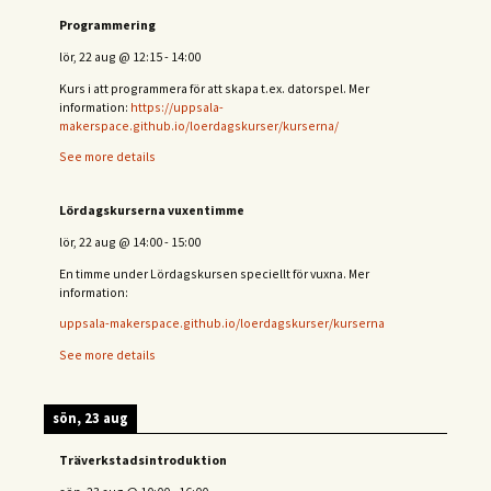
Programmering
lör, 22 aug
@
12:15
-
14:00
Kurs i att programmera för att skapa t.ex. datorspel. Mer
information:
https://uppsala-
makerspace.github.io/loerdagskurser/kurserna/
See more details
Lördagskurserna vuxentimme
lör, 22 aug
@
14:00
-
15:00
En timme under Lördagskursen speciellt för vuxna. Mer
information:
uppsala-makerspace.github.io/loerdagskurser/kurserna
See more details
sön, 23 aug
Träverkstadsintroduktion