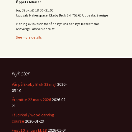
Öppet i lokalen
tor, 08 okt
@
18:00
-
21:00
Uppsala Makerspace, Ekeby Bruk 6M, 752 63 Uppsala, Sverige
Visning av lokalen för både nyfikna och nya medlemmar.
Ansvarig: Lars van der Nat
See more details
Nyheter
Vår på Ekeby Bruk 23 maj!
2026-
05-10
Årsmöte 22 mars 2026
2026-02-
21
Täljcirkel / wood carving
course
2026-01-29
Fest 10 januari kl. 18
2026-01-04