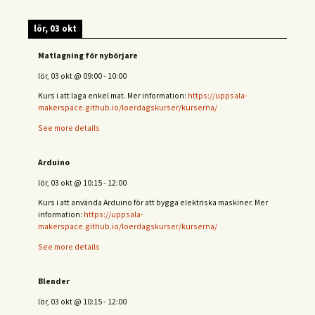
lör, 03 okt
Matlagning för nybörjare
lör, 03 okt
@
09:00
-
10:00
Kurs i att laga enkel mat. Mer information:
https://uppsala-
makerspace.github.io/loerdagskurser/kurserna/
See more details
Arduino
lör, 03 okt
@
10:15
-
12:00
Kurs i att använda Arduino för att bygga elektriska maskiner. Mer
information:
https://uppsala-
makerspace.github.io/loerdagskurser/kurserna/
See more details
Blender
lör, 03 okt
@
10:15
-
12:00