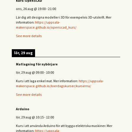
Kurs: OpenSCAD
ons, 26 aug
@
19:00
-
21:00
Lär dig att designa modeller i 3D för exempelvis 3D-utskrift. Mer
information:
https://uppsala-
makerspace.github.io/openscad_kurs/
See more details
lör, 29 aug
Matlagning för nybörjare
lör, 29 aug
@
09:00
-
10:00
Kurs i att laga enkel mat. Mer information:
https://uppsala-
makerspace.github.io/loerdagskurser/kurserna/
See more details
Arduino
lör, 29 aug
@
10:15
-
12:00
Kurs i att använda Arduino för att bygga elektriska maskiner. Mer
information:
https://uppsala-