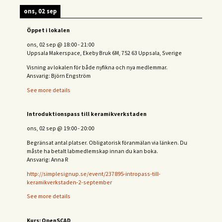
ons, 02 sep
Öppet i lokalen
ons, 02 sep
@
18:00
-
21:00
Uppsala Makerspace, Ekeby Bruk 6M, 752 63 Uppsala, Sverige
Visning av lokalen för både nyfikna och nya medlemmar.
Ansvarig: Björn Engström
See more details
Introduktionspass till keramikverkstaden
ons, 02 sep
@
19:00
-
20:00
Begränsat antal platser. Obligatorisk föranmälan via länken. Du
måste ha betalt labmedlemskap innan du kan boka.
Ansvarig: Anna R
http://simplesignup.se/event/237895-intropass-till-
keramikverkstaden-2-september
See more details
Kurs: OpenSCAD