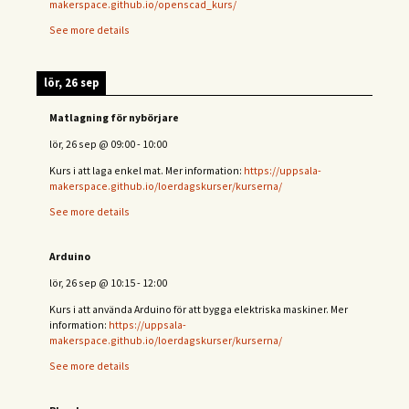
makerspace.github.io/openscad_kurs/
See more details
lör, 26 sep
Matlagning för nybörjare
lör, 26 sep
@
09:00
-
10:00
Kurs i att laga enkel mat. Mer information:
https://uppsala-
makerspace.github.io/loerdagskurser/kurserna/
See more details
Arduino
lör, 26 sep
@
10:15
-
12:00
Kurs i att använda Arduino för att bygga elektriska maskiner. Mer
information:
https://uppsala-
makerspace.github.io/loerdagskurser/kurserna/
See more details