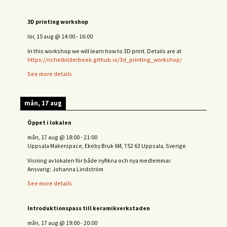
3D printing workshop
lör, 15 aug
@
14:00
-
16:00
In this workshop we will learn how to 3D print. Details are at
https://richelbilderbeek.github.io/3d_printing_workshop/
See more details
mån, 17 aug
Öppet i lokalen
mån, 17 aug
@
18:00
-
21:00
Uppsala Makerspace, Ekeby Bruk 6M, 752 63 Uppsala, Sverige
Visning av lokalen för både nyfikna och nya medlemmar.
Ansvarig: Johanna Lindström
See more details
Introduktionspass till keramikverkstaden
mån, 17 aug
@
19:00
-
20:00