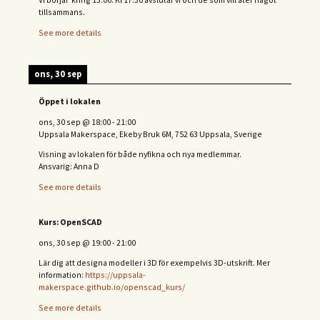
tillsammans.
See more details
ons, 30 sep
Öppet i lokalen
ons, 30 sep
@
18:00
-
21:00
Uppsala Makerspace, Ekeby Bruk 6M, 752 63 Uppsala, Sverige
Visning av lokalen för både nyfikna och nya medlemmar.
Ansvarig: Anna D
See more details
Kurs: OpenSCAD
ons, 30 sep
@
19:00
-
21:00
Lär dig att designa modeller i 3D för exempelvis 3D-utskrift. Mer
information:
https://uppsala-
makerspace.github.io/openscad_kurs/
See more details