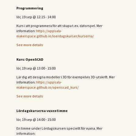
Programmering
lör, 19 sep
@
12:15
-
14:00
Kurs i att programmera för att skapa t.ex. datorspel. Mer
information:
https://uppsala-
makerspace.github.io/loerdagskurser/kurserna/
See more details
Kurs: OpenSCAD
lör, 19 sep
@
13:00
-
15:00
Lär dig att designa modeller i 3D för exempelvis 3D-utskrift. Mer
information:
https://uppsala-
makerspace.github.io/openscad_kurs/
See more details
Lördagskurserna vuxentimme
lör, 19 sep
@
14:00
-
15:00
En timme under Lördagskursen speciellt för vuxna. Mer
information: