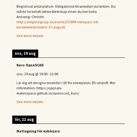
Begränsat antal platser. Obligatorisk föranmälan via länken. Du
måste ha betalt labmedlemskap innan du kan boka.
Ansvarig: Christin
http://simplesignup.se/event/237894-intropass-till-
keramikverkstaden-17-augusti
See more details
ons, 19 aug
Kurs: OpenSCAD
ons, 19 aug
@
19:00
-
21:00
Lär dig att designa modeller i 3D för exempelvis 3D-utskrift. Mer
information: https://uppsala-
makerspace.github.io/openscad_kurs/
See more details
lör, 22 aug
Matlagning för nybörjare