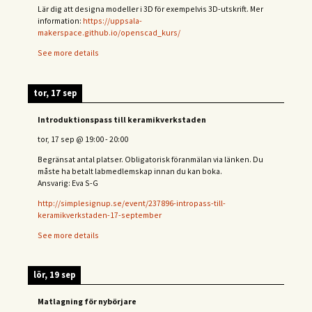
Lär dig att designa modeller i 3D för exempelvis 3D-utskrift. Mer
information:
https://uppsala-
makerspace.github.io/openscad_kurs/
See more details
tor, 17 sep
Introduktionspass till keramikverkstaden
tor, 17 sep
@
19:00
-
20:00
Begränsat antal platser. Obligatorisk föranmälan via länken. Du
måste ha betalt labmedlemskap innan du kan boka.
Ansvarig: Eva S-G
http://simplesignup.se/event/237896-intropass-till-
keramikverkstaden-17-september
See more details
lör, 19 sep
Matlagning för nybörjare