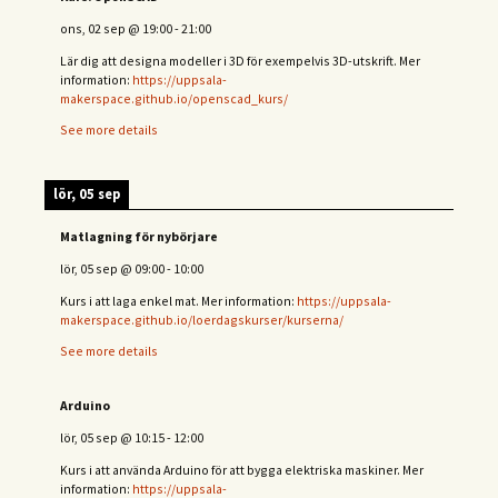
ons, 02 sep
@
19:00
-
21:00
Lär dig att designa modeller i 3D för exempelvis 3D-utskrift. Mer
information:
https://uppsala-
makerspace.github.io/openscad_kurs/
See more details
lör, 05 sep
Matlagning för nybörjare
lör, 05 sep
@
09:00
-
10:00
Kurs i att laga enkel mat. Mer information:
https://uppsala-
makerspace.github.io/loerdagskurser/kurserna/
See more details
Arduino
lör, 05 sep
@
10:15
-
12:00
Kurs i att använda Arduino för att bygga elektriska maskiner. Mer
information:
https://uppsala-