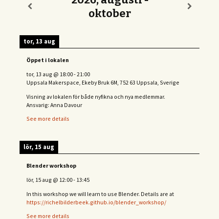
oktober
tor, 13 aug
Öppet i lokalen
tor, 13 aug
@
18:00
-
21:00
Uppsala Makerspace, Ekeby Bruk 6M, 752 63 Uppsala, Sverige
Visning av lokalen för både nyfikna och nya medlemmar.
Ansvarig: Anna Davour
See more details
lör, 15 aug
Blender workshop
lör, 15 aug
@
12:00
-
13:45
In this workshop we will learn to use Blender. Details are at
https://richelbilderbeek.github.io/blender_workshop/
See more details