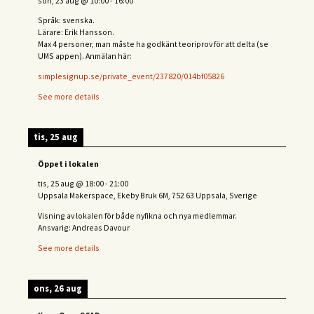
sön, 23 aug
@
10:00
-
16:00
Språk: svenska.
Lärare: Erik Hansson.
Max 4 personer, man måste ha godkänt teoriprov för att delta (se
UMS appen). Anmälan här:
simplesignup.se/private_event/237820/014bf05826
See more details
tis, 25 aug
Öppet i lokalen
tis, 25 aug
@
18:00
-
21:00
Uppsala Makerspace, Ekeby Bruk 6M, 752 63 Uppsala, Sverige
Visning av lokalen för både nyfikna och nya medlemmar.
Ansvarig: Andreas Davour
See more details
ons, 26 aug