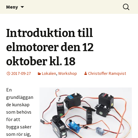
Kom och skapa i Uppsala!
Hoppa
Sök
Uppsala Makerspace
Meny
till
efter:
innehåll
Introduktion till
elmotorer den 12
oktober kl. 18
2017-09-27
Lokalen
,
Workshop
Christoffer Ramqvist
En
grundläggan
de kunskap
som behövs
för att
bygga saker
som rör sig,