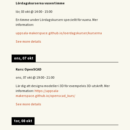
Lördagskurserna vuxentimme
lör, 03 okt
@
14:00
-
15:00
En timme under Lördagskursen speciellt för vuxna. Mer
information:
uppsala-makerspace.github.io/loerdagskurser/kurserna
See more details
ons, 07 okt
Kurs: OpenSCAD
ons, 07 okt
@
19:00
-
21:00
Lär dig att designa modeller i 3D för exempelvis 3D-utskrift. Mer
information:
https://uppsala-
makerspace.github.io/openscad_kurs/
See more details
tor, 08 okt