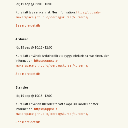
lör, 19 sep
@
09:00
-
10:00
Kurs i att laga enkel mat. Mer information:
https://uppsala-
makerspace.github.io/loerdagskurser/kurserna/
See more details
Arduino
lör, 19 sep
@
10:15
-
12:00
Kurs i att använda Arduino för att bygga elektriska maskiner. Mer
information:
https://uppsala-
makerspace.github.io/loerdagskurser/kurserna/
See more details
Blender
lör, 19 sep
@
10:15
-
12:00
Kurs i att använda Blender för att skapa 3D-modeller. Mer
information:
https://uppsala-
makerspace.github.io/loerdagskurser/kurserna/
See more details