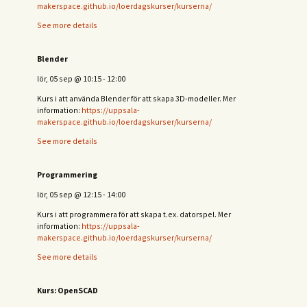
makerspace.github.io/loerdagskurser/kurserna/
See more details
Blender
lör, 05 sep
@
10:15
-
12:00
Kurs i att använda Blender för att skapa 3D-modeller. Mer
information:
https://uppsala-
makerspace.github.io/loerdagskurser/kurserna/
See more details
Programmering
lör, 05 sep
@
12:15
-
14:00
Kurs i att programmera för att skapa t.ex. datorspel. Mer
information:
https://uppsala-
makerspace.github.io/loerdagskurser/kurserna/
See more details
Kurs: OpenSCAD