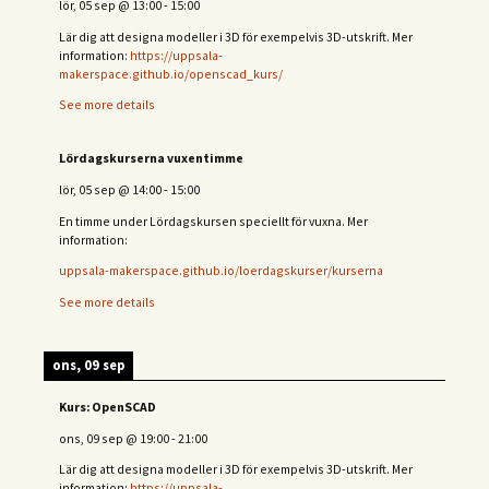
lör, 05 sep
@
13:00
-
15:00
Lär dig att designa modeller i 3D för exempelvis 3D-utskrift. Mer
information:
https://uppsala-
makerspace.github.io/openscad_kurs/
See more details
Lördagskurserna vuxentimme
lör, 05 sep
@
14:00
-
15:00
En timme under Lördagskursen speciellt för vuxna. Mer
information:
uppsala-makerspace.github.io/loerdagskurser/kurserna
See more details
ons, 09 sep
Kurs: OpenSCAD
ons, 09 sep
@
19:00
-
21:00
Lär dig att designa modeller i 3D för exempelvis 3D-utskrift. Mer
information:
https://uppsala-