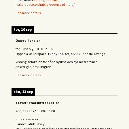
makerspace.github.io/openscad_kurs/
See more details
tor, 10 sep
Öppet i lokalen
tor, 10 sep
@
18:00
-
21:00
Uppsala Makerspace, Ekeby Bruk 6M, 752 63 Uppsala, Sverige
Visning av lokalen för både nyfikna och nya medlemmar.
Ansvarig: Björn Pihlgren
See more details
sön, 13 sep
Träverkstadsintroduktion
sön, 13 sep
@
10:00
-
16:00
Språk: svenska.
Lärare: Patrik Davey.
Max 6 personer. Man måste ha godkänt på teoriprovet för att delta