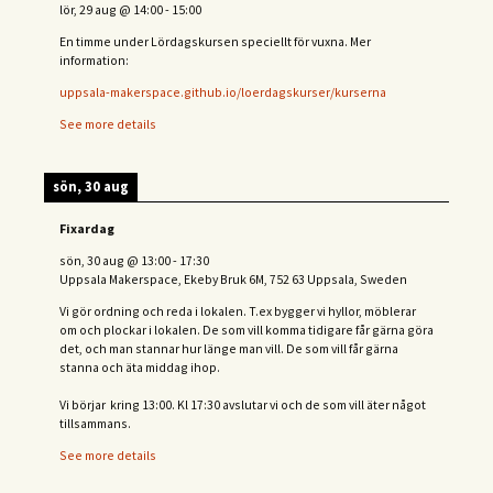
lör, 29 aug
@
14:00
-
15:00
En timme under Lördagskursen speciellt för vuxna. Mer
information:
uppsala-makerspace.github.io/loerdagskurser/kurserna
See more details
sön, 30 aug
Fixardag
sön, 30 aug
@
13:00
-
17:30
Uppsala Makerspace, Ekeby Bruk 6M, 752 63 Uppsala, Sweden
Vi gör ordning och reda i lokalen. T.ex bygger vi hyllor, möblerar
om och plockar i lokalen. De som vill komma tidigare får gärna göra
det, och man stannar hur länge man vill. De som vill får gärna
stanna och äta middag ihop.
Vi börjar kring 13:00. Kl 17:30 avslutar vi och de s
om vill äter något
tillsammans.
See more details