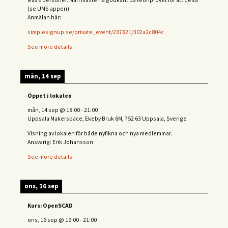
(se UMS appen).
Anmälan här:
simplesignup.se/private_event/237821/302a2c804c
See more details
mån, 14 sep
Öppet i lokalen
mån, 14 sep
@
18:00
-
21:00
Uppsala Makerspace, Ekeby Bruk 6M, 752 63 Uppsala, Sverige
Visning av lokalen för både nyfikna och nya medlemmar.
Ansvarig: Erik Johansson
See more details
ons, 16 sep
Kurs: OpenSCAD
ons, 16 sep
@
19:00
-
21:00