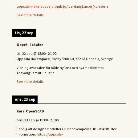
uppsala-makerspace.github.io/loerdagskurser/kurserna
See more details
tis, 22 sep
Öppet i lokalen
tis, 22 sep
@
18:00
-
21:00
Uppsala Makerspace, Ekeby Bruk 6M, 752 63 Uppsala, Sverige
Visning av lokalen för både nyfikna och nya medlemmar.
Ansvarig: Ismail Elouafiq
See more details
ons, 23 sep
Kurs: OpenSCAD
ons, 23 sep
@
19:00
-
21:00
Lär dig att designa modeller i 3D för exempelvis 3D-utskrift. Mer
information:
https://uppsala-