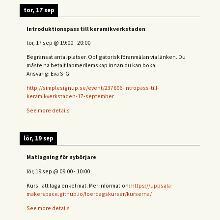
tor, 17 sep
Introduktionspass till keramikverkstaden
tor, 17 sep
@
19:00
-
20:00
Begränsat antal platser. Obligatorisk föranmälan via länken. Du
måste ha betalt labmedlemskap innan du kan boka.
Ansvarig: Eva S-G
http://simplesignup.se/event/237896-intropass-till-
keramikverkstaden-17-september
See more details
lör, 19 sep
Matlagning för nybörjare
lör, 19 sep
@
09:00
-
10:00
Kurs i att laga enkel mat. Mer information:
https://uppsala-
makerspace.github.io/loerdagskurser/kurserna/
See more details