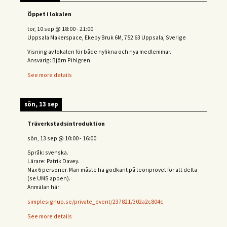
Öppet i lokalen
tor, 10 sep
@
18:00
-
21:00
Uppsala Makerspace, Ekeby Bruk 6M, 752 63 Uppsala, Sverige
Visning av lokalen för både nyfikna och nya medlemmar.
Ansvarig: Björn Pihlgren
See more details
sön, 13 sep
Träverkstadsintroduktion
sön, 13 sep
@
10:00
-
16:00
Språk: svenska.
Lärare: Patrik Davey.
Max 6 personer. Man måste ha godkänt på teoriprovet för att delta
(se UMS appen).
Anmälan här:
simplesignup.se/private_event/237821/302a2c804c
See more details