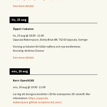
See more details
tis, 25 aug
Öppet i lokalen
tis, 25 aug
@
18:00
-
21:00
Uppsala Makerspace, Ekeby Bruk 6M, 752 63 Uppsala, Sverige
Visning av lokalen för både nyfikna och nya medlemmar.
Ansvarig: Andreas Davour
See more details
ons, 26 aug
Kurs: OpenSCAD
ons, 26 aug
@
19:00
-
21:00
Lär dig att designa modeller i 3D för exempelvis 3D-utskrift. Mer
information:
https://uppsala-
makerspace.github.io/openscad_kurs/