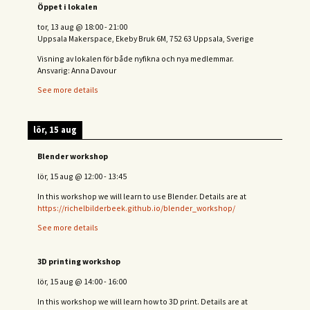
Öppet i lokalen
tor, 13 aug
@
18:00
-
21:00
Uppsala Makerspace, Ekeby Bruk 6M, 752 63 Uppsala, Sverige
Visning av lokalen för både nyfikna och nya medlemmar.
Ansvarig: Anna Davour
See more details
lör, 15 aug
Blender workshop
lör, 15 aug
@
12:00
-
13:45
In this workshop we will learn to use Blender. Details are at
https://richelbilderbeek.github.io/blender_workshop/
See more details
3D printing workshop
lör, 15 aug
@
14:00
-
16:00
In this workshop we will learn how to 3D print. Details are at