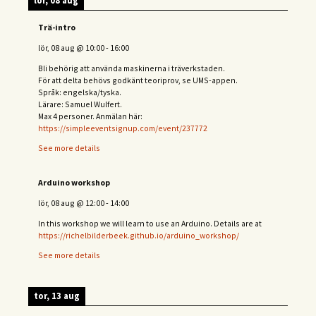
lör, 08 aug
Trä-intro
lör, 08 aug
@
10:00
-
16:00
Bli behörig att använda maskinerna i träverkstaden.
För att delta behövs
godkänt teoriprov, se UMS-appen.
Språk: engelska/tyska.
Lärare: Samuel Wulfert.
Max 4 personer. Anmälan här:
https://simpleeventsignup.com/event/237772
See more details
Arduino workshop
lör, 08 aug
@
12:00
-
14:00
In this workshop we will learn to use an Arduino. Details are at
https://richelbilderbeek.github.io/arduino_workshop/
See more details
tor, 13 aug