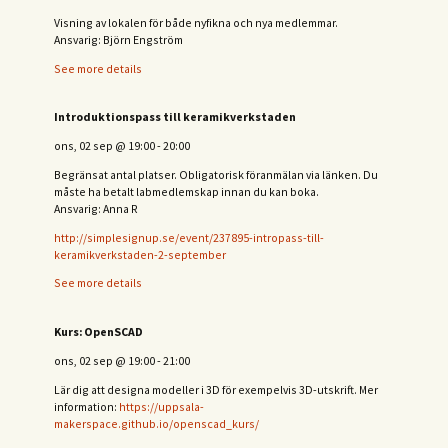
Visning av lokalen för både nyfikna och nya medlemmar.
Ansvarig: Björn Engström
See more details
Introduktionspass till keramikverkstaden
ons, 02 sep
@
19:00
-
20:00
Begränsat antal platser. Obligatorisk föranmälan via länken. Du
måste ha betalt labmedlemskap innan du kan boka.
Ansvarig: Anna R
http://simplesignup.se/event/237895-intropass-till-
keramikverkstaden-2-september
See more details
Kurs: OpenSCAD
ons, 02 sep
@
19:00
-
21:00
Lär dig att designa modeller i 3D för exempelvis 3D-utskrift. Mer
information:
https://uppsala-
makerspace.github.io/openscad_kurs/