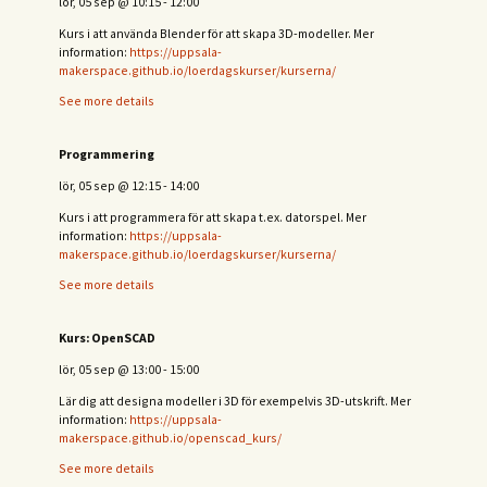
lör, 05 sep
@
10:15
-
12:00
Kurs i att använda Blender för att skapa 3D-modeller. Mer
information:
https://uppsala-
makerspace.github.io/loerdagskurser/kurserna/
See more details
Programmering
lör, 05 sep
@
12:15
-
14:00
Kurs i att programmera för att skapa t.ex. datorspel. Mer
information:
https://uppsala-
makerspace.github.io/loerdagskurser/kurserna/
See more details
Kurs: OpenSCAD
lör, 05 sep
@
13:00
-
15:00
Lär dig att designa modeller i 3D för exempelvis 3D-utskrift. Mer
information:
https://uppsala-
makerspace.github.io/openscad_kurs/
See more details