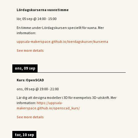
Lördagskurserna vuxentimme
lör, 05 sep
@
14:00
-
15:00
En timme under Lördagskursen speciellt för vuxna. Mer
information:
uppsala-makerspace.github.io/loerdagskurser/kurserna
See more details
ons, 09 sep
Kurs: OpenSCAD
ons, 09 sep
@
19:00
-
21:00
Lär dig att designa modeller i 3D för exempelvis 3D-utskrift. Mer
information:
https://uppsala-
makerspace.github.io/openscad_kurs/
See more details
tor, 10 sep