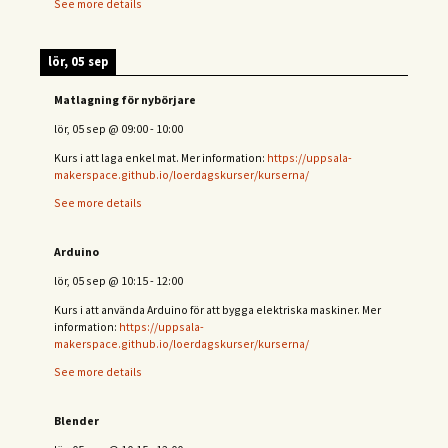
See more details
lör, 05 sep
Matlagning för nybörjare
lör, 05 sep
@
09:00
-
10:00
Kurs i att laga enkel mat. Mer information:
https://uppsala-
makerspace.github.io/loerdagskurser/kurserna/
See more details
Arduino
lör, 05 sep
@
10:15
-
12:00
Kurs i att använda Arduino för att bygga elektriska maskiner. Mer
information:
https://uppsala-
makerspace.github.io/loerdagskurser/kurserna/
See more details
Blender