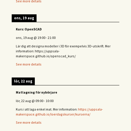
See more details
ons, 19 aug
Kurs: OpenSCAD
ons, 19 aug
@
19:00
-
21:00
Lär dig att designa modeller i 3D för exempelvis 3D-utskrift. Mer
information: https://uppsala-
makerspace.github.io/openscad_kurs/
See more details
lör, 22 aug
Matlagning för nybörjare
lör, 22 aug
@
09:00
-
10:00
Kurs i att laga enkel mat. Mer information:
https://uppsala-
makerspace.github.io/loerdagskurser/kurserna/
See more details