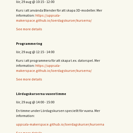
lör, 29 aug
@
10:15
-
12:00
Kurs i att använda Blender för att skapa 3D-modeller. Mer
information:
https://uppsala-
makerspace.github.io/loerdagskurser/kurserna/
See more details
Programmering
lör, 29 aug
@
12:15
-
14:00
Kurs i att programmera för att skapa t.ex. datorspel. Mer
information:
https://uppsala-
makerspace.github.io/loerdagskurser/kurserna/
See more details
Lördagskurserna vuxentimme
lör, 29 aug
@
14:00
-
15:00
En timme under Lördagskursen speciellt för vuxna. Mer
information:
uppsala-makerspace.github.io/loerdagskurser/kurserna
See more details