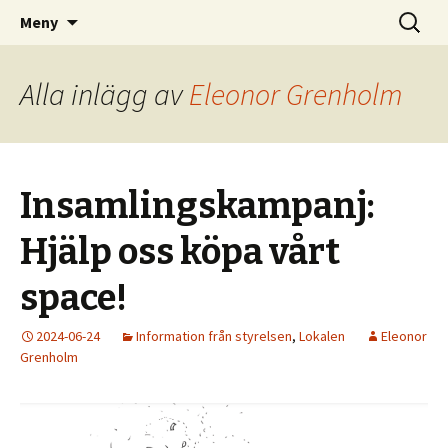
Kom och skapa i Uppsala!
Hoppa
Sök
Uppsala Makerspace
Meny
till
efter:
innehåll
Alla inlägg av
Eleonor Grenholm
Insamlingskampanj:
Hjälp oss köpa vårt
space!
2024-06-24
Information från styrelsen
,
Lokalen
Eleonor
Grenholm