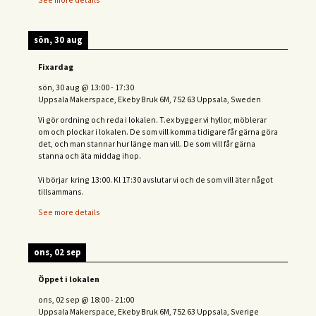
sön, 30 aug
Fixardag
sön, 30 aug
@
13:00
-
17:30
Uppsala Makerspace, Ekeby Bruk 6M, 752 63 Uppsala, Sweden
Vi gör ordning och reda i lokalen. T.ex bygger vi hyllor, möblerar
om och plockar i lokalen. De som vill komma tidigare får gärna göra
det, och man stannar hur länge man vill. De som vill får gärna
stanna och äta middag ihop.
Vi börjar kring 13:00. Kl 17:30 avslutar vi och de s
om vill äter något
tillsammans.
See more details
ons, 02 sep
Öppet i lokalen
ons, 02 sep
@
18:00
-
21:00
Uppsala Makerspace, Ekeby Bruk 6M, 752 63 Uppsala, Sverige