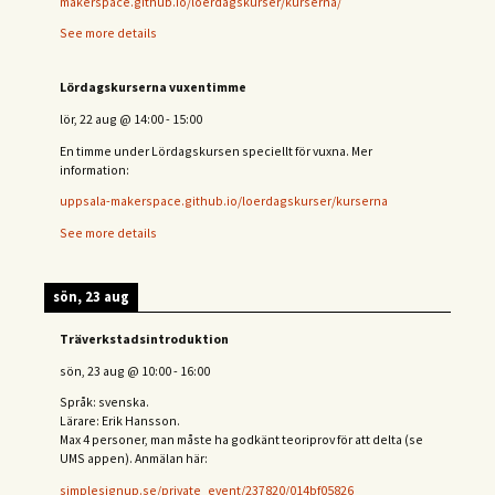
makerspace.github.io/loerdagskurser/kurserna/
See more details
Lördagskurserna vuxentimme
lör, 22 aug
@
14:00
-
15:00
En timme under Lördagskursen speciellt för vuxna. Mer
information:
uppsala-makerspace.github.io/loerdagskurser/kurserna
See more details
sön, 23 aug
Träverkstadsintroduktion
sön, 23 aug
@
10:00
-
16:00
Språk: svenska.
Lärare: Erik Hansson.
Max 4 personer, man måste ha godkänt teoriprov för att delta (se
UMS appen). Anmälan här:
simplesignup.se/private_event/237820/014bf05826