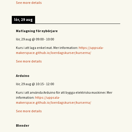
See more details
lör, 29 aug
Matlagning för nybörjare
lör, 29 aug
@
09:00
-
10:00
Kurs i att laga enkel mat. Mer information:
https://uppsala-
makerspace.github.io/loerdagskurser/kurserna/
See more details
Arduino
lör, 29 aug
@
10:15
-
12:00
Kurs i att använda Arduino för att bygga elektriska maskiner. Mer
information:
https://uppsala-
makerspace.github.io/loerdagskurser/kurserna/
See more details
Blender