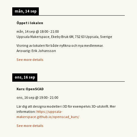
mån, 14 sep
Öppet i lokalen
mån, 14 sep
@
18:00
-
21:00
Uppsala Makerspace, Ekeby Bruk 6M, 752 63 Uppsala, Sverige
Visning av lokalen för både nyfikna och nya medlemmar.
Ansvarig: Erik Johansson
See more details
ons, 16 sep
Kurs: OpenSCAD
ons, 16 sep
@
19:00
-
21:00
Lär dig att designa modeller i 3D för exempelvis 3D-utskrift. Mer
information:
https://uppsala-
makerspace.github.io/openscad_kurs/
See more details