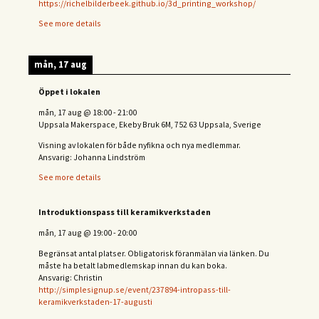
https://richelbilderbeek.github.io/3d_printing_workshop/
See more details
mån, 17 aug
Öppet i lokalen
mån, 17 aug
@
18:00
-
21:00
Uppsala Makerspace, Ekeby Bruk 6M, 752 63 Uppsala, Sverige
Visning av lokalen för både nyfikna och nya medlemmar.
Ansvarig: Johanna Lindström
See more details
Introduktionspass till keramikverkstaden
mån, 17 aug
@
19:00
-
20:00
Begränsat antal platser. Obligatorisk föranmälan via länken. Du
måste ha betalt labmedlemskap innan du kan boka.
Ansvarig: Christin
http://simplesignup.se/event/237894-intropass-till-
keramikverkstaden-17-augusti